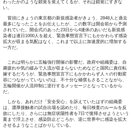
わったかのような錯覚を覚えてくるが、それは錯覚にすぎな
い。
冒頭にきょうの東京都の新規感染者がきょう、2848人と過去
最多になったことをお伝えしたが、この数字は開会前から予測
されていた。開会式のあった23日から4連休のあいだも新規感
染者は連日1000人を超え、緊急事態宣言下にもかかわらず感染
拡大が収まる気配はなく、これまで以上に加速度的に増加する
一方だ。
これは明らかに五輪強行開催の影響だ。政府や組織委は、自
粛疲れや気の緩みで人流が収まらないためなどと国民に責任転
嫁するだろうが、緊急事態宣言下にもかかわらず人々の行動変
容につながっていないのは、不十分な補償もさることながら、
五輪開催が人流抑制に逆行するメッセージとなっているから
だ。
しかも、あれだけ「安全安心」を訴えていたはずの組織委
は、濃厚接触者の試合出場を認めたり、毎日検査のルールを反
故にしたり、さらには無症状陽性者を7日で復帰させようという
案まで浮上させ、感染防止どころか、逆に世界中に感染を拡大
させるようなことばかりしている。