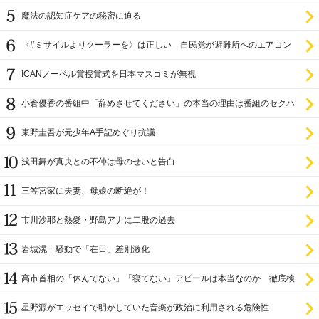
魔法の認知症ケアの秘密に迫る
〈#ミサイルよりクーラーを〉は正しい 自民党が避難所へのエアコン
設置を遅らせてきた
ICANノーベル賞授賞式を日本マスコミが無視
小倉優香の番組中「辞めさせてください」の本当の理由は番組のセクハ
ラ
東野圭吾が元少年A手記めぐり抗議
浅田舞が真央との不仲は母のせいと告白
三笠宮家に夫妻、母娘の断絶が！
市川沙耶と熱愛・野島アナに二股の過去
岩城滉一騒動で「在日」差別激化
高市首相の「休んでない」「寝てない」アピールは本当なのか 徹底検
証
星野源がエッセイで明かしていた音楽が政治に利用される危険性