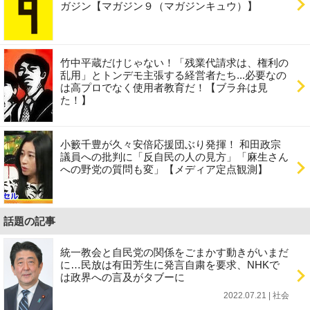
ガジン【マガジン９（マガジンキュウ）】
竹中平蔵だけじゃない！「残業代請求は、権利の
乱用」とトンデモ主張する経営者たち...必要なの
は高プロでなく使用者教育だ！【ブラ弁は見
た！】
小籔千豊が久々安倍応援団ぶり発揮！ 和田政宗
議員への批判に「反自民の人の見方」「麻生さん
への野党の質問も変」【メディア定点観測】
話題の記事
統一教会と自民党の関係をごまかす動きがいまだ
に…民放は有田芳生に発言自粛を要求、NHKで
は政界への言及がタブーに
2022.07.21 | 社会