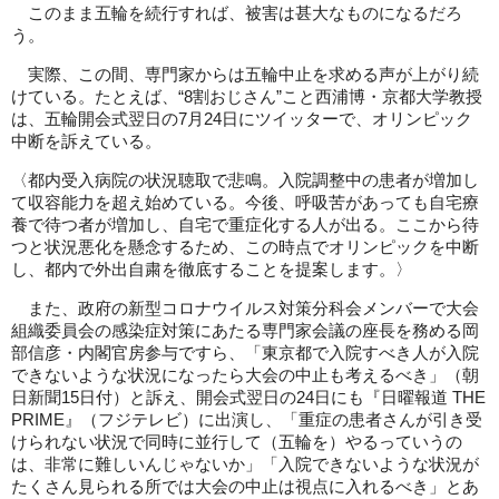
このまま五輪を続行すれば、被害は甚大なものになるだろ
う。
実際、この間、専門家からは五輪中止を求める声が上がり続
けている。たとえば、“8割おじさん”こと西浦博・京都大学教授
は、五輪開会式翌日の7月24日にツイッターで、オリンピック
中断を訴えている。
〈都内受入病院の状況聴取で悲鳴。入院調整中の患者が増加し
て収容能力を超え始めている。今後、呼吸苦があっても自宅療
養で待つ者が増加し、自宅で重症化する人が出る。ここから待
つと状況悪化を懸念するため、この時点でオリンピックを中断
し、都内で外出自粛を徹底することを提案します。〉
また、政府の新型コロナウイルス対策分科会メンバーで大会
組織委員会の感染症対策にあたる専門家会議の座長を務める岡
部信彦・内閣官房参与ですら、「東京都で入院すべき人が入院
できないような状況になったら大会の中止も考えるべき」（朝
日新聞15日付）と訴え、開会式翌日の24日にも『日曜報道 THE
PRIME』（フジテレビ）に出演し、「重症の患者さんが引き受
けられない状況で同時に並行して（五輪を）やるっていうの
は、非常に難しいんじゃないか」「入院できないような状況が
たくさん見られる所では大会の中止は視点に入れるべき」とあ