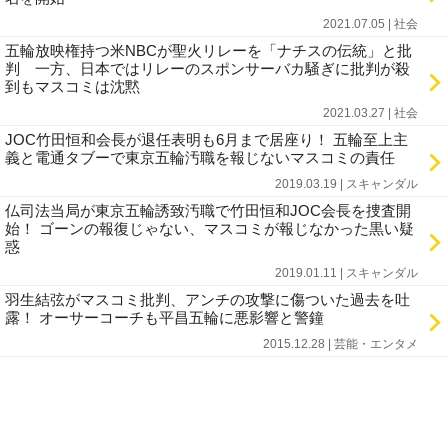
2021.07.05 | 社会
五輪放映権持つ米NBCが聖火リレーを「ナチスの伝統」と批
判 一方、日本ではリレーのスポンサーバカ騒ぎに批判が殺
到もマスコミは沈黙
2021.03.27 | 社会
JOC竹田恒和会長が退任表明も6月まで居座り！ 五輪至上主
義と電通タブーで東京五輪汚職を報じないマスコミの責任
2019.03.19 | スキャンダル
仏司法当局が東京五輪誘致汚職で竹田恒和JOC会長を捜査開
始！ ゴーンの報復じゃない、マスコミが報じなかった黒い疑
惑
2019.01.11 | スキャンダル
羽生結弦がマスコミ批判、アンチの攻撃に傷ついた過去を吐
露！ オーサーコーチも平昌五輪に悪影響と警鐘
2015.12.28 | 芸能・エンタメ