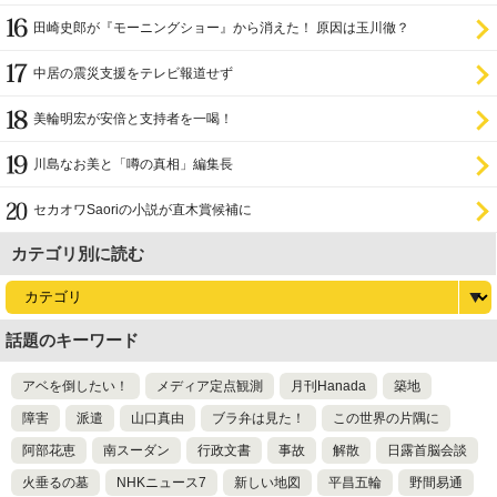
田崎史郎が『モーニングショー』から消えた！ 原因は玉川徹？
中居の震災支援をテレビ報道せず
美輪明宏が安倍と支持者を一喝！
川島なお美と「噂の真相」編集長
セカオワSaoriの小説が直木賞候補に
カテゴリ別に読む
話題のキーワード
アベを倒したい！
メディア定点観測
月刊Hanada
築地
障害
派遣
山口真由
ブラ弁は見た！
この世界の片隅に
阿部花恵
南スーダン
行政文書
事故
解散
日露首脳会談
火垂るの墓
NHKニュース7
新しい地図
平昌五輪
野間易通