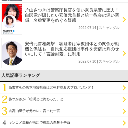
片山さつきは警察庁長官を使い奈良県警に圧力！
自民党が隠したい安倍元首相と統一教会の深い関
係、名称変更をめぐる疑惑
2022.07.14 | スキャンダル
安倍元首相銃撃 容疑者は宗教団体との関係が動
機と供述も…自民党応援団は事件を安倍批判のせ
いにして「言論封殺」に利用
2022.07.10 | スキャンダル
人気記事ランキング
高市首相の熊本地震視察は北朝鮮並みのプロパガンダ！
葵つかさが「松潤とは終わった」と
吉高由里子が元カレに言った一言
キンコメ高橋が法廷で母親の自殺を告白