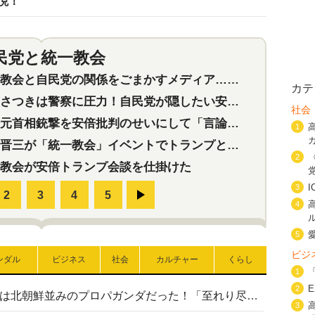
悦！
民党と統一教会
特集
2
会と自民党の関係をごまかすメディア…民放は有田芳生に発言自粛を要求
カテ
つきは警察に圧力！自民党が隠したい安倍元首相と統一教会の深い関係
社会
首相銃撃を安倍批判のせいにして「言論封殺」に利用する自民党応援団
1
三が「統一教会」イベントでトランプと演説！同性婚や夫婦別姓を攻撃
2
教会が安倍トランプ会談を仕掛けた
3
4
5
ビジ
ンダル
ビジネス
社会
カルチャー
くらし
1
2
高市首相の熊本地震避難所視察は北朝鮮並みのプロパガンダだった！「至れり尽くせり」の選ばれた避難所の一方で実態は…
3