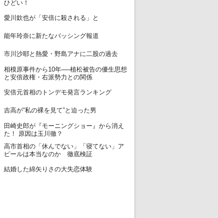
ひどい！
12
愛川欽也が「安倍に殺される」と
13
能年玲奈に新たなバッシング報道
14
市川沙耶と熱愛・野島アナに二股の過去
相模原事件から10年──植松被告の優生思想
15
と安倍政権・右派勢力との関係
16
安倍元首相のトンデモ発言ランキング
17
吉高が“私の裸を見て”と迫った男
田崎史郎が『モーニングショー』から消え
18
た！ 原因は玉川徹？
高市首相の「休んでない」「寝てない」ア
19
ピールは本当なのか 徹底検証
20
結婚した綿矢りさの大失恋体験