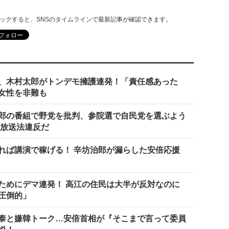
リックすると、SNSのタイムラインで最新記事が確認できます。
、木村太郎がトンデモ擁護連発！「責任感あった
女性を非難も
郎の番組で野党を批判、参院選で自民党を選ぶよう
、放送法違反だ
れば講演で稼げる！ 辛坊治郎が漏らした安倍応援
ためにデマ連発！ 高江の住民は大半が反対なのに
圧倒的」
泰と嫌韓トーク…安倍首相が『そこまで言って委員