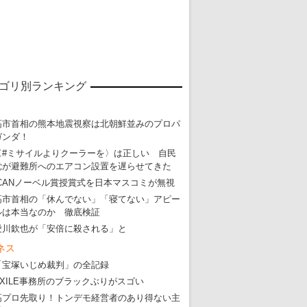
東京五輪強行開催特別企画 大ウソだら
・
五輪入場行進にすぎやまこういちの曲、杉田水脈のLGB
ゴリ別ランキング
・
大ウソだらけの東京五輪！ 安倍・菅・森はどんな嘘を
・
五輪サッカー・久保建英が南アの陽性者に「僕らに損ではない」
高市首相の熊本地震視察は北朝鮮並みのプロパ
ガンダ！
・
五輪関係者が入国当日、築地を散歩！
〈#ミサイルよりクーラーを〉は正しい 自民
・
五輪でIOCラウンジ以外にVIPルーム、広告代理店は物品購入
党が避難所へのエアコン設置を遅らせてきた
ICANノーベル賞授賞式を日本マスコミが無視
高市首相の「休んでない」「寝てない」アピー
ルは本当なのか 徹底検証
愛川欽也が「安倍に殺される」と
ネス
「宝塚いじめ裁判」の全記録
EXILE事務所のブラックぶりがスゴい
高プロ先取り！トンデモ経営者のあり得ない主