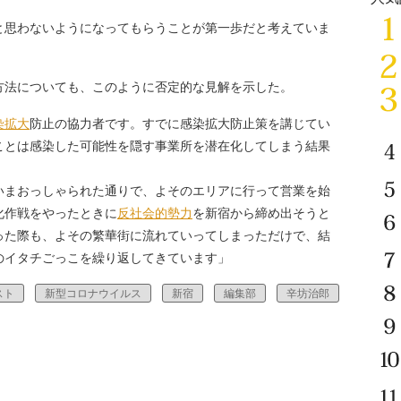
思わないようになってもらうことが第一歩だと考えていま
法についても、このように否定的な見解を示した。
染拡大
防止の協力者です。すでに感染拡大防止策を講じてい
ことは感染した可能性を隠す事業所を潜在化してしまう結果
いまおっしゃられた通りで、よそのエリアに行って営業を始
化作戦をやったときに
反社会的勢力
を新宿から締め出そうと
った際も、よその繁華街に流れていってしまっただけで、結
のイタチごっこを繰り返してきています」
スト
新型コロナウイルス
新宿
編集部
辛坊治郎