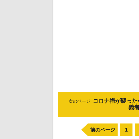
コロナ禍が襲った
次のページ
義
前のページ
1