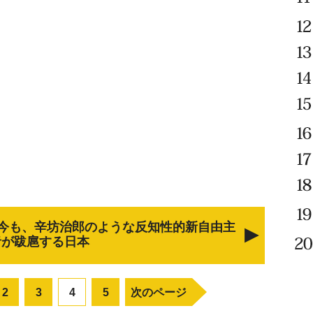
今も、辛坊治郎のような反知性的新自由主
者が跋扈する日本
2
3
4
5
次のページ