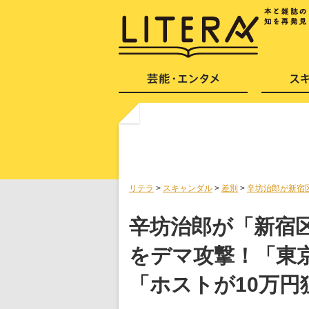
リテラ
>
スキャンダル
>
差別
>
辛坊治郎が新宿
辛坊治郎が「新宿
をデマ攻撃！「東
「ホストが10万円