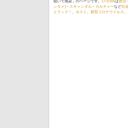
狙いで感染」のページです。
LITERA
は
政治
ンタメ)
・
スキャンダル
・
カルチャー
など
社
とラック！
、
ホスト
、
新型コロナウイルス
、