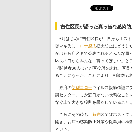
吉住区長が語った真っ当な感染防
6月はじめに吉住区長が、自身もホスト
塚マキ氏に
コロナ
感染
拡大防止にどうし
が出たら店名まで公表されるとみんな思
区長の口からみんなに言ってほしい」とア
ブ関係者30人ほどが区役所を訪れ、区長
ることになった。これにより、相談数も
政府の
新型コロナ
ウイルス接触確認ア
談センター」しか窓口がない状態なこと
なぐ上で大きな役割を果たしていること
さらにその後も、
新宿
区ではホストク
開き、お店の感染防止対策や従業員の検
という。