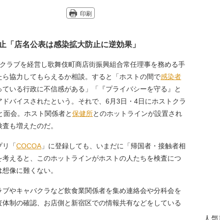
印刷
止「店名公表は感染拡大防止に逆効果」
クラブを経営し歌舞伎町商店街振興組合常任理事を務める手
たら協力してもらえるか相談。すると「ホストの間で
感染者
っている行政に不信感がある」「『プライバシーを守る』と
ドバイスされたという。それで、6月3日・4日にホストクラ
と面会。ホスト関係者と
保健所
とのホットラインが設置され
検査も増えたのだ。
プリ「
COCOA
」に登録しても、いまだに「帰国者・接触者相
を考えると、このホットラインがホストの人たちを検査につ
は想像に難くない。
ラブやキャバクラなど飲食業関係者を集め連絡会や分科会を
査体制の確認、お店側と新宿区での情報共有などをしている
人気