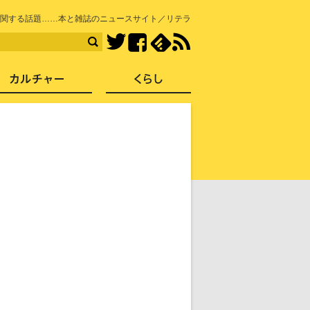
知を再発見
関する話題……本と雑誌のニュースサイト／リテラ
Facebook
feedly
RSS
Twitter
ス
社会
カルチャー
くらし