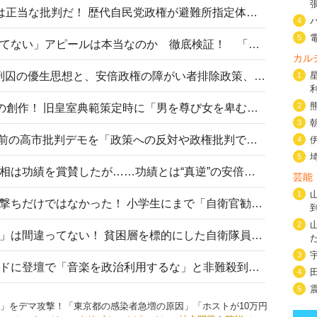
〈#ミサイルよりクーラーを〉は正当な批判だ！ 歴代自民党政権が避難所指定体育館へのエアコン設置を遅らせてきた客観的事実
4
5
高市首相の「休んでない」「寝てない」アピールは本当なのか 徹底検証！ 「資料読み込み」「アイロンがけ」も矛盾だらけ…
カル
相模原事件から10年──植松死刑囚の優生思想と、安倍政権の障がい者排除政策、右派勢力の差別主義との関係を改めて問う
1
2
“男系男子の皇位継承”は明治期の創作！ 旧皇室典範策定時に「男を尊び女を卑むの慣習、人民の脳髄」とトンデモ論で女性天皇を否定
3
山里亮太が『DayDay.』で国会前の高市批判デモを「政策への反対や政権批判でない」と捻じ曲げ解説 デモ参加者から批判殺到
4
5
安倍晋三元首相の命日で高市首相は功績を賞賛したが……功績とは“真逆”の安倍元首相のトンデモ発言を振り返る
芸能
1
自衛隊リクルートは貧困層狙い撃ちだけではなかった！ 小学生にまで「自衛官勧誘」目的のパンフレット作成
2
「自衛隊は経済的に厳しい子が」は間違ってない！ 貧困層を標的にした自衛隊員募集、やす子、山上被告も…日本でも進む“経済的徴兵制”
3
高市首相がミュージックアワードに登壇で「音楽を政治利用するな」と非難殺到！ MAJの国策的本質を批判する声も
4
5
円」をデマ攻撃！「東京都の感染者急増の原因」「ホストが10万円