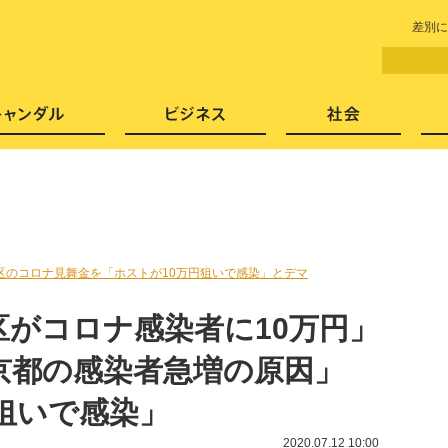
LITERA／リテラ 本と雑誌の
差別に
芸能・エンタメ
スキャンダル
ビジネ
区のコロナ見舞金を「ホストが10万円狙いで感染」とデマ
区がコロナ感染者に10万円」
京都の感染者急増の原因」
狙いで感染」
2020.07.12 10:00