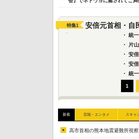
会』でネトウヨに癒されてご満
安倍元首相・自
特集
1
・
統一教
・
片山さ
・
安倍元
・
安倍晋
・
統一
新着
芸能・エンタメ
スキャ