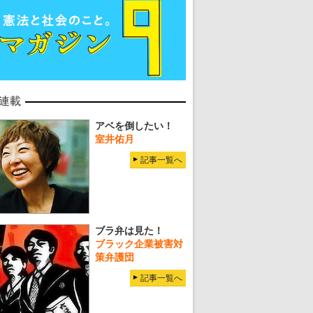
連載
アベを倒したい！
室井佑月
記事一覧へ
ブラ弁は見た！
ブラック企業被害対
策弁護団
記事一覧へ