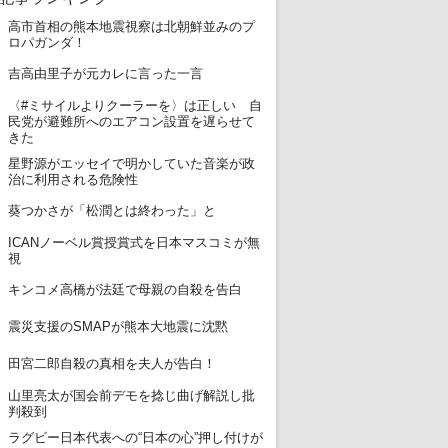
高市首相の熊本地震視察は北朝鮮並みのプ
1
ロパガンダ！
2
吉高由里子が元カレに言った一言
〈#ミサイルよりクーラーを〉は正しい 自
3
民党が避難所へのエアコン設置を遅らせて
きた
星野源がエッセイで明かしていた音楽が政
4
治に利用される危険性
5
葵つかさが「松潤とは終わった」と
ICANノーベル賞授賞式を日本マスコミが無
6
視
7
キンコメ高橋が法廷で母親の自殺を告白
8
震災支援のSMAPが熊本大地震に沈黙
9
田宮二郎自殺の真相を夫人が告白！
山里亮太が国会前デモを捻じ曲げ解説し批
10
判殺到
ラグビー日本代表への“日本の心”押し付けが
11