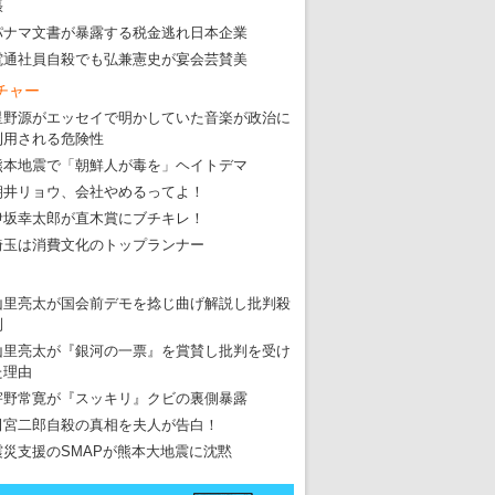
張
パナマ文書が暴露する税金逃れ日本企業
電通社員自殺でも弘兼憲史が宴会芸賛美
チャー
星野源がエッセイで明かしていた音楽が政治に
利用される危険性
熊本地震で「朝鮮人が毒を」ヘイトデマ
朝井リョウ、会社やめるってよ！
伊坂幸太郎が直木賞にブチキレ！
埼玉は消費文化のトップランナー
山里亮太が国会前デモを捻じ曲げ解説し批判殺
到
山里亮太が『銀河の一票』を賞賛し批判を受け
た理由
宇野常寛が『スッキリ』クビの裏側暴露
田宮二郎自殺の真相を夫人が告白！
震災支援のSMAPが熊本大地震に沈黙