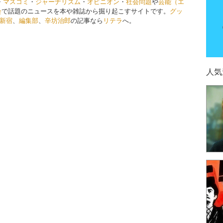
・
マスコミ
・
ジャーナリズム
・
オピニオン
・
社会問題
や
芸能（エ
会
で話題のニュースを本や雑誌から掘り起こすサイトです。
グッ
新宿
、
編集部
、
辛坊治郎
の記事なら
リテラ
へ。
人気