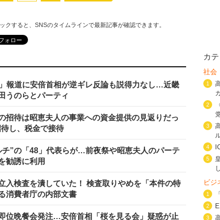
リックすると、SNSのタイムラインで最新記事が確認できます。
カテ
社会
見」報道に安倍首相が逆ギレ反論も説得力なし…近畿
1
田うのらとパーティ
2
の招待は昭恵夫人の事業への資金提供の見返りだっ
3
招待し、税金で接待
4
ルチ”の「48」代表らが…前夜祭や昭恵夫人のパーテ
5
を勧誘に利用
ビジ
立入検査を潰していた！ 検査取りやめを「本件の特
る消費者庁の内部文書
1
2
即位晩餐会発注…安倍首相「桜を見る会」疑惑が止
3