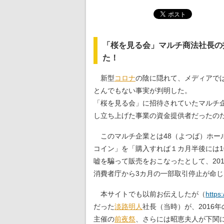
「桜を見る会」マルチ商法社長の
た！
新型
コロナ
の陰に隠れて、メディアで
とんでもない事実が判明した。
「桜を見る会」に招待されていたマルチ
し立ち上げた事業の資金提供者だったの
このマルチ企業とは48（よつば）ホー
コイン」を「購入すれば１カ月半後には1
嘘を騙って販売をおこなったとして、20
消費者庁から3カ月の一部取引停止が命
本サイトでも以前お伝えしたが（
https
だった
淡路明人
社長（当時）が、2016
主催の
前夜祭
、さらには昭恵夫人が下関に立