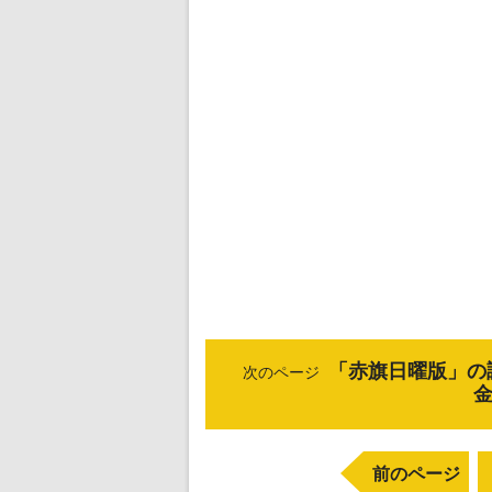
「赤旗日曜版」の
次のページ
金
前のページ