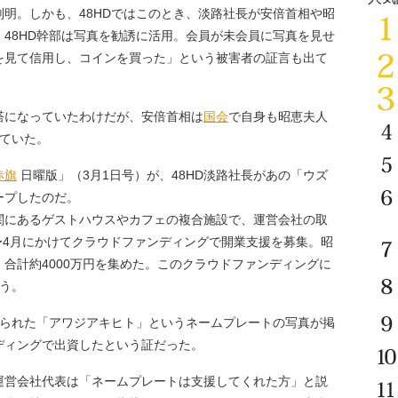
明。しかも、48HDではこのとき、淡路社長が安倍首相や昭
、48HD幹部は写真を勧誘に活用。会員が未会員に写真を見せ
を見て信用し、コインを買った」という被害者の証言も出て
になっていたわけだが、安倍首相は
国会
で自身も昭恵夫人
していた。
赤旗
日曜版」（3月1日号）が、48HD淡路社長があの「ウズ
ープしたのだ。
関にあるゲストハウスやカフェの複合施設で、運営会社の取
1〜4月にかけてクラウドファンディングで開業支援を募集。昭
合計約4000万円を集めた。このクラウドファンディングに
いう。
飾られた「アワジアキヒト」というネームプレートの写真が掲
ディングで出資したという証だった。
運営会社代表は「ネームプレートは支援してくれた方」と説