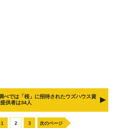
調べでは「桜」に招待されたウズハウス資
提供者は34人
1
2
3
次のページ