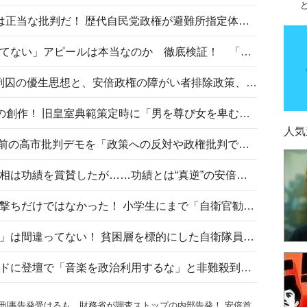
〈#ミサイルよりクーラーを〉は正当な批判だ！ 歴代自民党政権が避難所指定体育館へのエアコン設置を遅らせてきた客観的事実
高市首相の「休んでない」「寝てない」アピールは本当なのか 徹底検証！ 「資料読み込み」「アイロンがけ」も矛盾だらけ…
相模原事件から10年──植松死刑囚の優生思想と、安倍政権の障がい者排除政策、右派勢力の差別主義との関係を改めて問う
“男系男子の皇位継承”は明治期の創作！ 旧皇室典範策定時に「男を尊び女を卑むの慣習、人民の脳髄」とトンデモ論で女性天皇を否定
人気
山里亮太が『DayDay.』で国会前の高市批判デモを「政策への反対や政権批判でない」と捻じ曲げ解説 デモ参加者から批判殺到
安倍晋三元首相の命日で高市首相は功績を賞賛したが……功績とは“真逆”の安倍元首相のトンデモ発言を振り返る
自衛隊リクルートは貧困層狙い撃ちだけではなかった！ 小学生にまで「自衛官勧誘」目的のパンフレット作成
「自衛隊は経済的に厳しい子が」は間違ってない！ 貧困層を標的にした自衛隊員募集、やす子、山上被告も…日本でも進む“経済的徴兵制”
高市首相がミュージックアワードに登壇で「音楽を政治利用するな」と非難殺到！ MAJの国策的本質を批判する声も
刑事告発受けるも、財務省が調査ストップの内部告発！ 安倍首