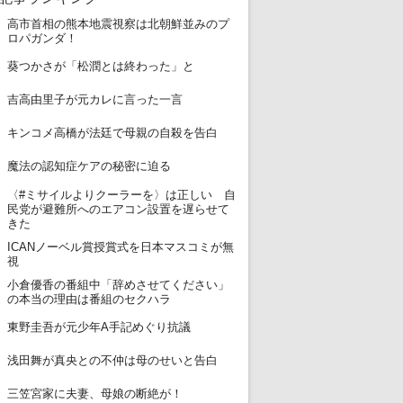
高市首相の熊本地震視察は北朝鮮並みのプ
1
ロパガンダ！
2
葵つかさが「松潤とは終わった」と
3
吉高由里子が元カレに言った一言
4
キンコメ高橋が法廷で母親の自殺を告白
5
魔法の認知症ケアの秘密に迫る
〈#ミサイルよりクーラーを〉は正しい 自
6
民党が避難所へのエアコン設置を遅らせて
きた
ICANノーベル賞授賞式を日本マスコミが無
7
視
小倉優香の番組中「辞めさせてください」
8
の本当の理由は番組のセクハラ
9
東野圭吾が元少年A手記めぐり抗議
10
浅田舞が真央との不仲は母のせいと告白
11
三笠宮家に夫妻、母娘の断絶が！