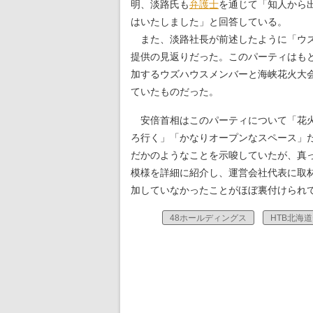
明、淡路氏も
弁護士
を通じて「知人から
はいたしました」と回答している。
また、淡路社長が前述したように「ウズ
提供の見返りだった。このパーティはも
加するウズハウスメンバーと海峡花火大
ていたものだった。
安倍首相はこのパーティについて「花火
ろ行く」「かなりオープンなスペース」
だかのようなことを示唆していたが、真
模様を詳細に紹介し、運営会社代表に取
加していなかったことがほぼ裏付けられ
48ホールディングス
HTB北海