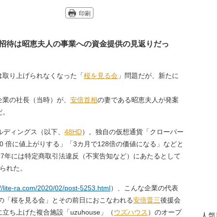
印刷
招待は昭恵夫人の事業への資金提供の見返りだっ
は取り上げられなくなった「
桜を見る会
」問題だが、新たに
企業の社長（当時）が、
安倍首相
の妻である昭恵夫人が発案
だ。
ルディングス（以下、
48HD
）。独自の仮想通貨「クローバー
0 倍に値上がりする」「3カ月で128倍の価値になる」などと
17年には特定商取引法違反（不実告知など）にあたるとして
じられた。
://lite-ra.com/2020/02/post-5253.html
）、こんな企業の代表
年の「桜を見る会」とその前日におこなわれる
安倍晋三
後援会
ち上げた複合施設「uzuhouse」（
ウズハウス
）のオープ
人気