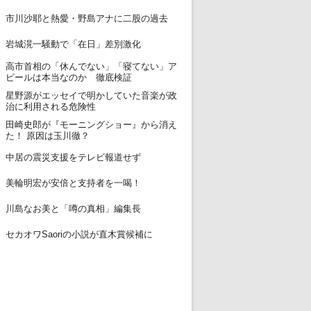
12
市川沙耶と熱愛・野島アナに二股の過去
13
岩城滉一騒動で「在日」差別激化
高市首相の「休んでない」「寝てない」ア
14
ピールは本当なのか 徹底検証
星野源がエッセイで明かしていた音楽が政
15
治に利用される危険性
田崎史郎が『モーニングショー』から消え
16
た！ 原因は玉川徹？
17
中居の震災支援をテレビ報道せず
18
美輪明宏が安倍と支持者を一喝！
19
川島なお美と「噂の真相」編集長
20
セカオワSaoriの小説が直木賞候補に