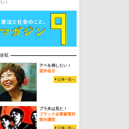
どい！
連載
アベを倒したい！
室井佑月
記事一覧へ
ブラ弁は見た！
ブラック企業被害対
策弁護団
記事一覧へ