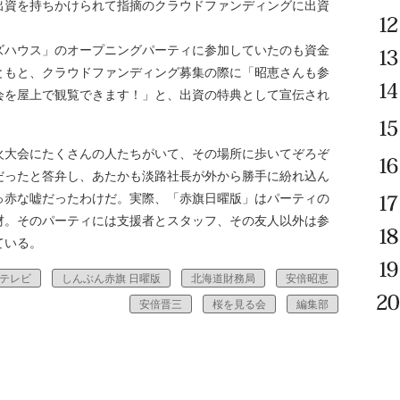
出資を持ちかけられて指摘のクラウドファンディングに出資
ハウス」のオープニングパーティに参加していたのも資金
ともと、クラウドファンディング募集の際に「昭恵さんも参
会を屋上で観覧できます！」と、出資の特典として宣伝され
大会にたくさんの人たちがいて、その場所に歩いてぞろぞ
だったと答弁し、あたかも淡路社長が外から勝手に紛れ込ん
っ赤な嘘だったわけだ。実際、「赤旗日曜版」はパーティの
材。そのパーティには支援者とスタッフ、その友人以外は参
ている。
道テレビ
しんぶん赤旗 日曜版
北海道財務局
安倍昭恵
安倍晋三
桜を見る会
編集部