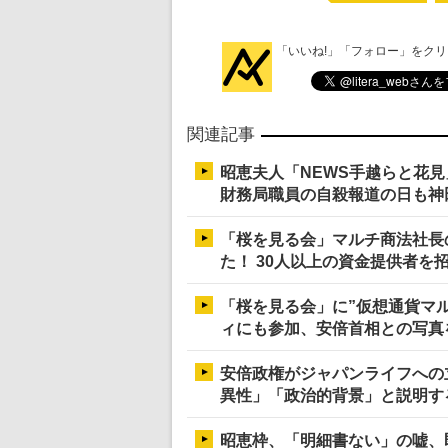
「いいね!」「フォロー」をク
関連記事
昭恵夫人「NEWS手越らと花
財務局職員の自殺報道の日も神
「桜を見る会」マルチ商法社長
た！ 30人以上の資金提供者を
「桜を見る会」に”仮想通貨マ
ィにも参加、安倍首相との写真
安倍政権がジャパンライフへの
異性」「政治的背景」と説明す
昭恵枠、「明細書ない」の嘘、