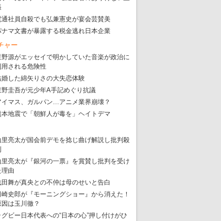
張
電通社員自殺でも弘兼憲史が宴会芸賛美
パナマ文書が暴露する税金逃れ日本企業
東京五輪強行開催特別企画 大ウソだら
チャー
星野源がエッセイで明かしていた音楽が政治に
・
五輪入場行進にすぎやまこういちの曲、杉田水脈のLGB
利用される危険性
・
大ウソだらけの東京五輪！ 安倍・菅・森はどんな嘘を
結婚した綿矢りさの大失恋体験
東野圭吾が元少年A手記めぐり抗議
・
五輪サッカー・久保建英が南アの陽性者に「僕らに損ではない」
アイマス、ガルパン…アニメ業界崩壊？
・
五輪関係者が入国当日、築地を散歩！
熊本地震で「朝鮮人が毒を」ヘイトデマ
・
五輪でIOCラウンジ以外にVIPルーム、広告代理店は物品購入
山里亮太が国会前デモを捻じ曲げ解説し批判殺
到
山里亮太が『銀河の一票』を賞賛し批判を受け
た理由
浅田舞が真央との不仲は母のせいと告白
田崎史郎が『モーニングショー』から消えた！
原因は玉川徹？
ラグビー日本代表への“日本の心”押し付けがひ