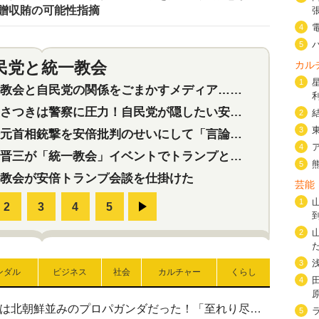
贈収賄の可能性指摘
4
5
民党と統一教会
カル
特集
2
1
会と自民党の関係をごまかすメディア…民放は有田芳生に発言自粛を要求
つきは警察に圧力！自民党が隠したい安倍元首相と統一教会の深い関係
2
3
首相銃撃を安倍批判のせいにして「言論封殺」に利用する自民党応援団
4
三が「統一教会」イベントでトランプと演説！同性婚や夫婦別姓を攻撃
5
教会が安倍トランプ会談を仕掛けた
芸能
1
2
3
ンダル
ビジネス
社会
カルチャー
くらし
4
高市首相の熊本地震避難所視察は北朝鮮並みのプロパガンダだった！「至れり尽くせり」の選ばれた避難所の一方で実態は…
5