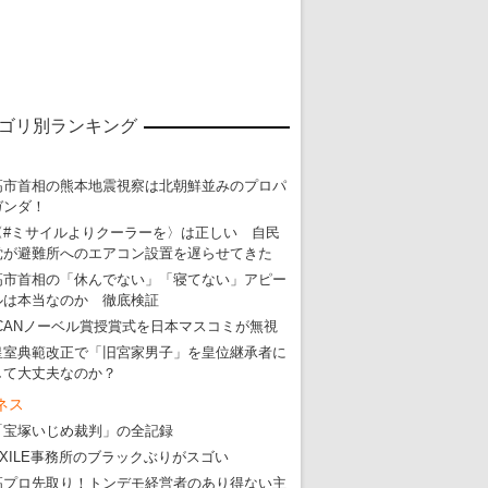
ゴリ別ランキング
高市首相の熊本地震視察は北朝鮮並みのプロパ
ガンダ！
〈#ミサイルよりクーラーを〉は正しい 自民
党が避難所へのエアコン設置を遅らせてきた
高市首相の「休んでない」「寝てない」アピー
ルは本当なのか 徹底検証
ICANノーベル賞授賞式を日本マスコミが無視
皇室典範改正で「旧宮家男子」を皇位継承者に
して大丈夫なのか？
ネス
「宝塚いじめ裁判」の全記録
EXILE事務所のブラックぶりがスゴい
高プロ先取り！トンデモ経営者のあり得ない主