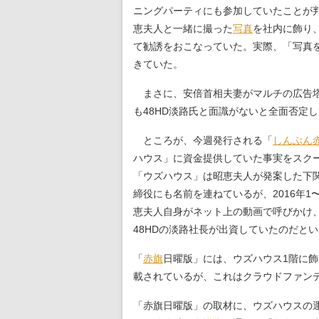
ニングパーティにも参加していたことが判
恵夫人と一緒に撮った
写真
を社内に飾り
て勧誘をおこなっていた。実際、「写真
きていた。
まさに、安倍首相夫妻がマルチの広告塔
も48HD淡路氏と面識がないと全面否定
ところが、今週発行される「
しんぶん
ハウス」に資金提供していた事実をスク
「ウズハウス」は昭恵夫人が発案した下
締役にも名前を連ねているが、2016年
恵夫人自身がネット上の動画で呼びかけ、
48HDの淡路社長が出資していたのだと
「
赤旗
日曜版」には、ウズハウス1階に
載されているが、これはクラウドファン
「赤旗日曜版」の取材に、ウズハウスの