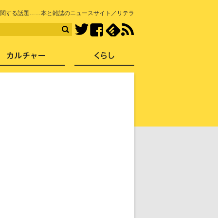
知を再発見
関する話題……本と雑誌のニュースサイト／リテラ
Facebook
feedly
RSS
Twitter
ス
社会
カルチャー
くらし