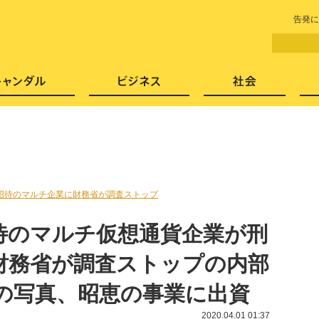
LITERA／リテラ 本と雑誌の
告発に
芸能・エンタメ
スキャンダル
ビジネ
招待のマルチ企業に財務省が調査ストップ
待のマルチ仮想通貨企業が刑
財務省が調査ストップの内部
との写真、昭恵の事業に出資
2020.04.01 01:37