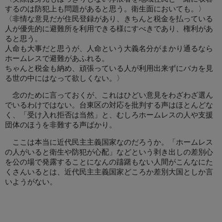
するのは防犯上も問題があると思う。衛生面においても。〉
〈非情な意見だが住民登録があり、きちんと税金を払っている
人が優先的に避難所を利用できる様にすべきであり、権利があ
ると思う。
人命も大事だと思うが、人命という大義名分がまかり通るなら
ホームレスで避難があふれる。
ちゃんと税金も納め、頑張っている人が利用出来ずにバカを見
る世の中にはなって欲しくない。〉
念のために言っておくが、これはひどい意見をわざわざ選ん
でいるわけではない。台東区の対応を批判する声はほとんどな
く、「受け入れ拒否は当然」と、むしろホームレスの人や支援
団体のほうを非難する声ばかり。
ここは本当に近代民主主義国家なのだろうか。「ホームレス
の人がいると衛生や防犯が心配」などという剥き出しの差別心
を公の場で発露することになんの躊躇もない人間がこんなにた
くさんいるとは、近代民主主義国家どころか差別大国としか言
いようがない。