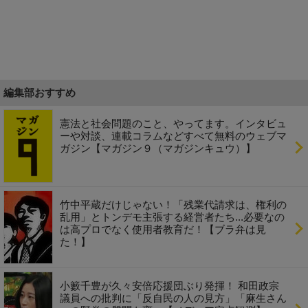
編集部おすすめ
憲法と社会問題のこと、やってます。インタビュ
ーや対談、連載コラムなどすべて無料のウェブマ
ガジン【マガジン９（マガジンキュウ）】
竹中平蔵だけじゃない！「残業代請求は、権利の
乱用」とトンデモ主張する経営者たち...必要なの
は高プロでなく使用者教育だ！【ブラ弁は見
た！】
小籔千豊が久々安倍応援団ぶり発揮！ 和田政宗
議員への批判に「反自民の人の見方」「麻生さん