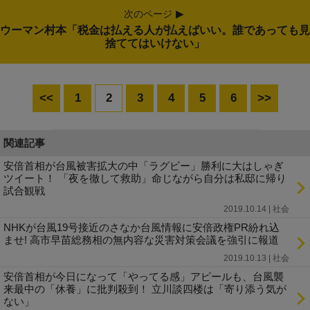
次のページ
ウーマン村本「税金は払える人が払えばいい。誰であっても見
捨ててはいけない」
<<
1
2
3
4
5
6
>>
関連記事
安倍首相が台風被害拡大の中「ラグビー」勝利に大はしゃぎ
ツイート！ 「夜を徹して救助」命じながら自分は私邸に帰り
試合観戦
2019.10.14 | 社会
NHKが台風19号接近のさなか台風情報に安倍政権PR紛れ込
ませ! 高市早苗総務相の無内容な災害対策会議を強引に報道
2019.10.13 | 社会
安倍首相が今日になって「やってる感」アピールも、台風襲
来最中の「休養」に批判殺到！ 立川談四楼は「寄り添う気が
ない」