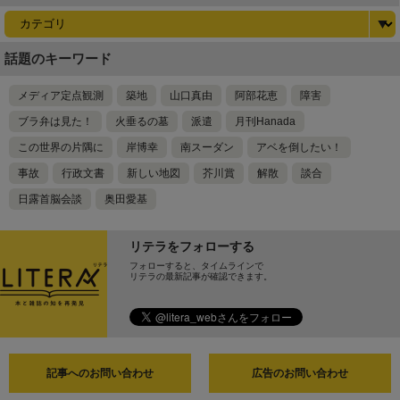
話題のキーワード
メディア定点観測
築地
山口真由
阿部花恵
障害
ブラ弁は見た！
火垂るの墓
派遣
月刊Hanada
この世界の片隅に
岸博幸
南スーダン
アベを倒したい！
事故
行政文書
新しい地図
芥川賞
解散
談合
日露首脳会談
奥田愛基
リテラをフォローする
フォローすると、タイムラインで
リテラの最新記事が確認できます。
記事へのお問い合わせ
広告のお問い合わせ