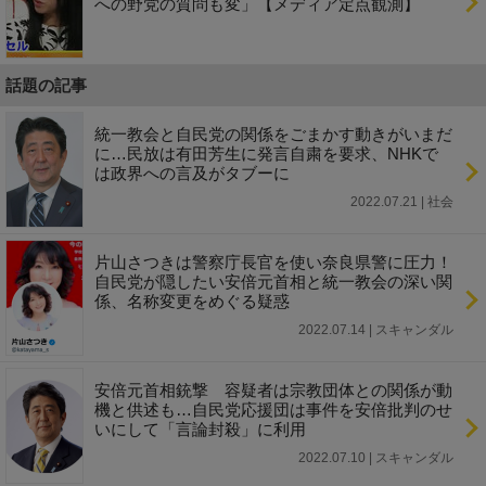
への野党の質問も変」【メディア定点観測】
話題の記事
統一教会と自民党の関係をごまかす動きがいまだ
に…民放は有田芳生に発言自粛を要求、NHKで
は政界への言及がタブーに
2022.07.21 | 社会
片山さつきは警察庁長官を使い奈良県警に圧力！
自民党が隠したい安倍元首相と統一教会の深い関
係、名称変更をめぐる疑惑
2022.07.14 | スキャンダル
安倍元首相銃撃 容疑者は宗教団体との関係が動
機と供述も…自民党応援団は事件を安倍批判のせ
いにして「言論封殺」に利用
2022.07.10 | スキャンダル