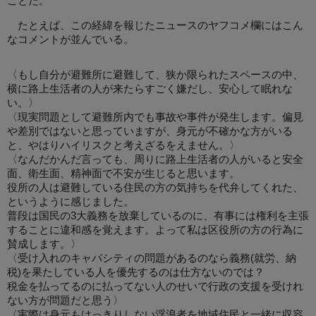
ことだ。
たとえば、この経緯を報じたニュースのヤフコメ欄にはこん
なコメントが並んでいる。
〈もし自分が避難所に避難して、狭か限られたスペースの中、
横に路上生活者の人が来たらすごく嫌だし、安心して眠れな
い。〉
〈現実問題として避難所内でも事故や事件が発生します。偏見
や差別ではないと思っていますが、身元が不確かな方がいる
と、やはりハイリスクと考えざるをえません。〉
〈なんだかんだ言っても、周りに路上生活者の人がいると安全
面、衛生面、精神面で不安が生じると思います。
役所の人は避難している住民の方の気持ちを代弁してくれた、
というように感じました。
普段は国民の3大義務を放棄しているのに、有事には権利を主張
することに違和感を覚えます。よって私は区役所の方の行為に
賛成します。〉
〈受け入れのキャパシティの問題があるのなら義務(就労、納
税)を果たしている人を優先するのは仕方ないのでは？
税金を払ってるのに払ってない人のせいで行政の支援を受けれ
ない方が問題だと思う〉
〈実際は身元もはっきりしない浮浪者を地域住民と一緒に収容