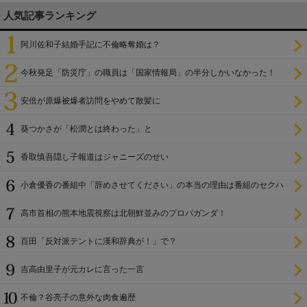
人気記事ランキング
阿川佐和子結婚手記に不倫略奪婚は？
今秋発足「防災庁」の職員は「国家情報局」の半分しかいなかった！
安倍が原爆被爆者訪問をやめて散髪に
葵つかさが「松潤とは終わった」と
香取慎吾隠し子報道はジャニーズのせい
小倉優香の番組中「辞めさせてください」の本当の理由は番組のセクハ
ラ
高市首相の熊本地震視察は北朝鮮並みのプロパガンダ！
百田「反対派テントに漢和辞典が！」で？
吉高由里子が元カレに言った一言
不倫？谷亮子の意外な肉食遍歴