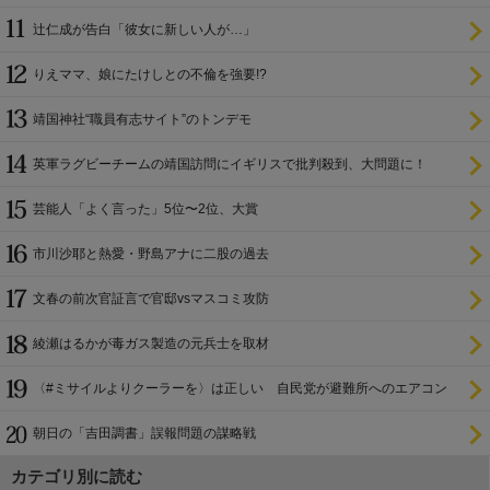
辻仁成が告白「彼女に新しい人が…」
りえママ、娘にたけしとの不倫を強要!?
靖国神社“職員有志サイト”のトンデモ
英軍ラグビーチームの靖国訪問にイギリスで批判殺到、大問題に！
芸能人「よく言った」5位〜2位、大賞
市川沙耶と熱愛・野島アナに二股の過去
文春の前次官証言で官邸vsマスコミ攻防
綾瀬はるかが毒ガス製造の元兵士を取材
〈#ミサイルよりクーラーを〉は正しい 自民党が避難所へのエアコン
設置を遅らせてきた
朝日の「吉田調書」誤報問題の謀略戦
カテゴリ別に読む