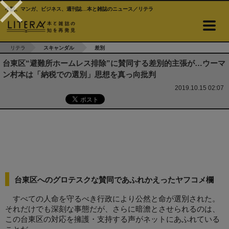
小説、マンガ、ビジネス、週刊誌…本と雑誌のニュース／リテラ
リテラ
スキャンダル
差別
台東区“避難所ホームレス排除”に賛同する差別的主張が…ウーマ
ン村本は「納税での選別」思想を真っ向批判
2019.10.15 02:07
台東区へのグロテスクな賛同であふれかえったヤフコメ欄
すべての人命を守るべき行政により公然と命が選別された。
それだけでも深刻な事態だが、さらに暗澹とさせられるのは、
この台東区の対応を擁護・支持する声がネットにあふれている