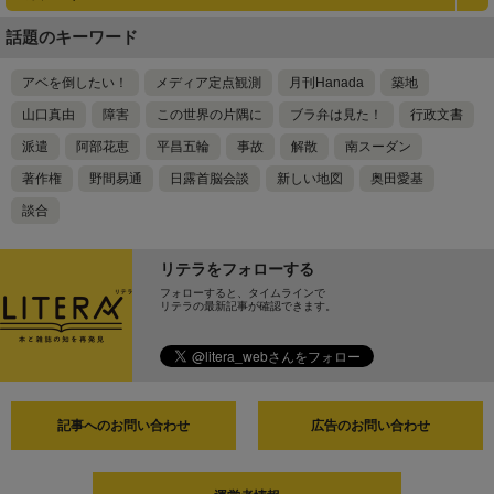
話題のキーワード
アベを倒したい！
メディア定点観測
月刊Hanada
築地
山口真由
障害
この世界の片隅に
ブラ弁は見た！
行政文書
派遣
阿部花恵
平昌五輪
事故
解散
南スーダン
著作権
野間易通
日露首脳会談
新しい地図
奥田愛基
談合
リテラをフォローする
フォローすると、タイムラインで
リテラの最新記事が確認できます。
記事へのお問い合わせ
広告のお問い合わせ