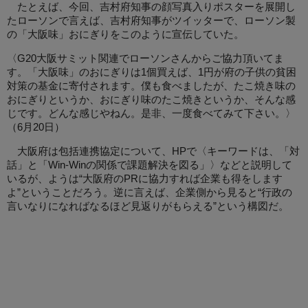
たとえば、今回、吉村府知事の顔写真入りポスターを展開し
たローソンで言えば、吉村府知事がツイッターで、ローソン製
の「大阪味」おにぎりをこのように宣伝していた。
〈G20大阪サミット関連でローソンさんからご協力頂いてま
す。「大阪味」のおにぎりは1個買えば、1円が府の子供の貧困
対策の基金に寄付されます。僕も食べましたが、たこ焼き味の
おにぎりというか、おにぎり味のたこ焼きというか、そんな感
じです。どんな感じやねん。是非、一度食べてみて下さい。〉
（6月20日）
大阪府は包括連携協定について、HPで〈キーワードは、「対
話」と「Win‐Winの関係で課題解決を図る」〉などと説明して
いるが、ようは“大阪府のPRに協力すれば企業も得をします
よ”ということだろう。逆に言えば、企業側から見ると“行政の
言いなりになればなるほど見返りがもらえる”という構図だ。