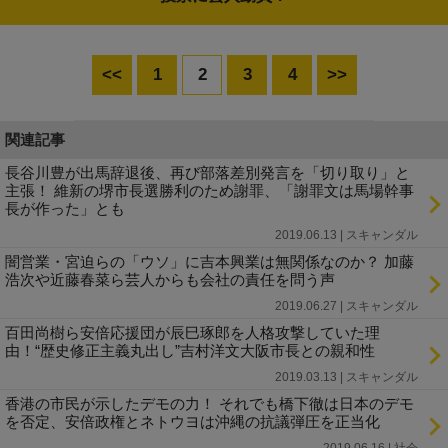
<<
1
2
3
4
>>
関連記事
長谷川豊が出馬辞退後、再び部落差別発言を「切り取り」と
主張！ 維新の堺市長選勝利のため謝罪、「謝罪文は馬場幹事
長が作った」とも
2019.06.13 | スキャンダル
闇営業・宮迫らの「ウソ」に吉本興業は無関係なのか？ 加藤
浩次や近藤春菜ら芸人からも会社の責任を問う声
2019.06.27 | スキャンダル
百田尚樹ら安倍応援団が辰巳琢郎を人格攻撃していた理
由！“歴史修正主義丸出し”吉村洋文大阪市長との親和性
2019.03.13 | スキャンダル
香港の市民が示したデモの力！ それでも橋下徹は日本のデモ
を否定、安倍政権とネトウヨは沖縄の抗議弾圧を正当化
2019.06.16 | 社会