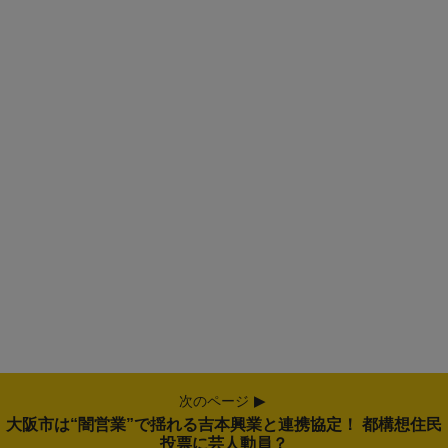
次のページ
大阪市は“闇営業”で揺れる吉本興業と連携協定！ 都構想住民
投票に芸人動員？