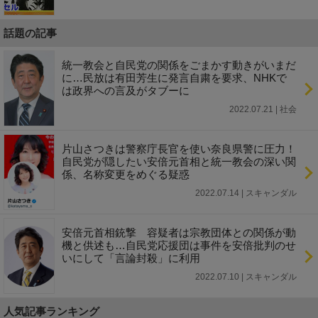
話題の記事
統一教会と自民党の関係をごまかす動きがいまだ
に…民放は有田芳生に発言自粛を要求、NHKで
は政界への言及がタブーに
2022.07.21 | 社会
片山さつきは警察庁長官を使い奈良県警に圧力！
自民党が隠したい安倍元首相と統一教会の深い関
係、名称変更をめぐる疑惑
2022.07.14 | スキャンダル
安倍元首相銃撃 容疑者は宗教団体との関係が動
機と供述も…自民党応援団は事件を安倍批判のせ
いにして「言論封殺」に利用
2022.07.10 | スキャンダル
人気記事ランキング