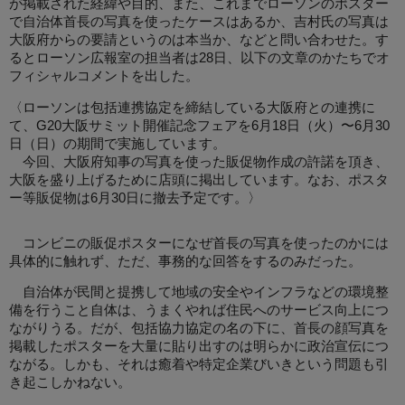
が掲載された経緯や目的、また、これまでローソンのポスター
で自治体首長の写真を使ったケースはあるか、吉村氏の写真は
大阪府からの要請というのは本当か、などと問い合わせた。す
るとローソン広報室の担当者は28日、以下の文章のかたちでオ
フィシャルコメントを出した。
〈ローソンは包括連携協定を締結している大阪府との連携に
て、G20大阪サミット開催記念フェアを6月18日（火）〜6月30
日（日）の期間で実施しています。
今回、大阪府知事の写真を使った販促物作成の許諾を頂き、
大阪を盛り上げるために店頭に掲出しています。なお、ポスタ
ー等販促物は6月30日に撤去予定です。〉
コンビニの販促ポスターになぜ首長の写真を使ったのかには
具体的に触れず、ただ、事務的な回答をするのみだった。
自治体が民間と提携して地域の安全やインフラなどの環境整
備を行うこと自体は、うまくやれば住民へのサービス向上につ
ながりうる。だが、包括協力協定の名の下に、首長の顔写真を
掲載したポスターを大量に貼り出すのは明らかに政治宣伝につ
ながる。しかも、それは癒着や特定企業びいきという問題も引
き起こしかねない。