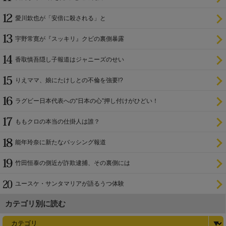
愛川欽也が「安倍に殺される」と
宇野常寛が『スッキリ』クビの裏側暴露
香取慎吾隠し子報道はジャニーズのせい
りえママ、娘にたけしとの不倫を強要!?
ラグビー日本代表への“日本の心”押し付けがひどい！
ももクロの本当の仕掛人は誰？
能年玲奈に新たなバッシング報道
竹田恒泰の側近が詐欺逮捕、その裏側には
ユースケ・サンタマリアが語るうつ体験
カテゴリ別に読む