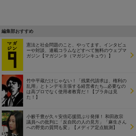
編集部おすすめ
憲法と社会問題のこと、やってます。インタビュ
ーや対談、連載コラムなどすべて無料のウェブマ
ガジン【マガジン９（マガジンキュウ）】
竹中平蔵だけじゃない！「残業代請求は、権利の
乱用」とトンデモ主張する経営者たち...必要なの
は高プロでなく使用者教育だ！【ブラ弁は見
た！】
小籔千豊が久々安倍応援団ぶり発揮！ 和田政宗
議員への批判に「反自民の人の見方」「麻生さん
への野党の質問も変」【メディア定点観測】