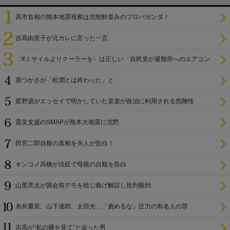
高市首相の熊本地震視察は北朝鮮並みのプロパガンダ！
吉高由里子が元カレに言った一言
〈#ミサイルよりクーラーを〉は正しい 自民党が避難所へのエアコン
設置を遅らせてきた
葵つかさが「松潤とは終わった」と
星野源がエッセイで明かしていた音楽が政治に利用される危険性
震災支援のSMAPが熊本大地震に沈黙
田宮二郎自殺の真相を夫人が告白！
キンコメ高橋が法廷で母親の自殺を告白
山里亮太が国会前デモを捻じ曲げ解説し批判殺到
糸井重里、山下達郎、太田光…「責めるな」圧力の有名人の罪
吉高が“私の裸を見て”と迫った男