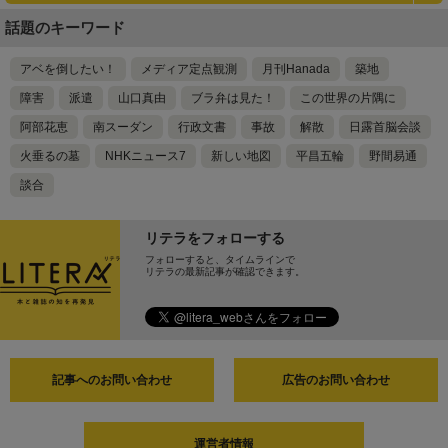
話題のキーワード
アベを倒したい！
メディア定点観測
月刊Hanada
築地
障害
派遣
山口真由
ブラ弁は見た！
この世界の片隅に
阿部花恵
南スーダン
行政文書
事故
解散
日露首脳会談
火垂るの墓
NHKニュース7
新しい地図
平昌五輪
野間易通
談合
リテラをフォローする
フォローすると、タイムラインで
リテラの最新記事が確認できます。
記事へのお問い合わせ
広告のお問い合わせ
運営者情報