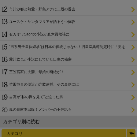
市川沙耶と熱愛・野島アナに二股の過去
ユースケ・サンタマリアが語るうつ体験
セカオワSaoriの小説が直木賞候補に
“男系男子皇位継承”は日本の伝統じゃない！旧皇室典範制定時に「男を
尊び女を卑む」と
愛川欽也が小説にしていた出生の秘密
三笠宮家に夫妻、母娘の断絶が！
竹田恒泰の側近が詐欺逮捕、その裏側には
吉高が“私の裸を見て”と迫った男
嵐の暴露本出版！メンバーの不仲話も
カテゴリ別に読む