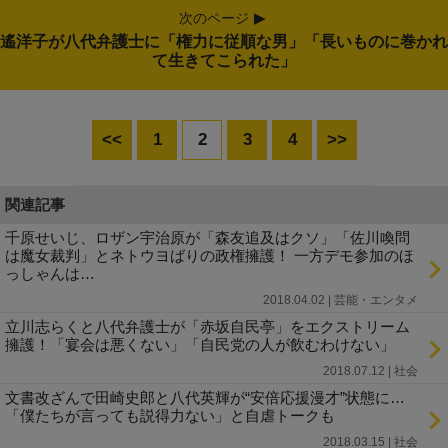
次のページ
遙洋子が八代弁護士に「権力に従順な男」「長いものに巻かれ
て生きてこられた」
<<
1
2
3
4
>>
関連記事
千原せいじ、ロザン宇治原が「森友追及はクソ」「佐川喚問
は魔女裁判」とネトウヨばりの政権擁護！ 一方デモ参加のほ
っしゃんは…
2018.04.02 | 芸能・エンタメ
立川志らくと八代弁護士が「赤坂自民亭」をエクストリーム
擁護！「宴会は悪くない」「自民党の人が飲むわけない」
2018.07.12 | 社会
文書改ざんで田崎史郎と八代英輝が“安倍応援漫才”状態に…
「僕たちが言っても説得力ない」と自虐トークも
2018.03.15 | 社会