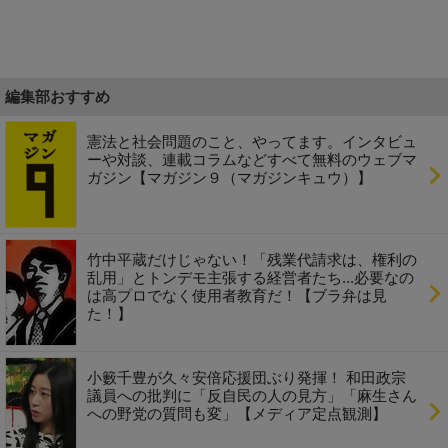
編集部おすすめ
憲法と社会問題のこと、やってます。インタビュ
ーや対談、連載コラムなどすべて無料のウェブマ
ガジン【マガジン９（マガジンキュウ）】
竹中平蔵だけじゃない！「残業代請求は、権利の
乱用」とトンデモ主張する経営者たち...必要なの
は高プロでなく使用者教育だ！【ブラ弁は見
た！】
小籔千豊が久々安倍応援団ぶり発揮！ 和田政宗
議員への批判に「反自民の人の見方」「麻生さん
への野党の質問も変」【メディア定点観測】