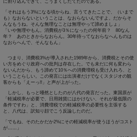
に割り込んできて、こうまくしたてたのである。
「それはもう3%になる頃からね、言うてきたことで、（いまで
も）なおらないということは、なおらないんですよ。だからそ
んなもうね。そんな無理なことは無理やって諦めましょ」
「いや無理やもん。消費税が3％になったの何年前？ 80なん
年？ あのときからなおらん。30年待ってなおらなへんものは
なおらへんで、そんなもん」
つまり、消費税3%が導入された1989年から、消費税とその使
い方をめぐり政府への批判は存在した。でも未だに何も変わら
ないんだから、もう諦めて10％への消費増税も受け入れろ、と
いうことらしい。この発言には出演者だけでなくスタジオの観
客からも「えーっ!!」と声が上がった。
しかし、もっと唖然としたのが八代の発言だった。東国原が
「軽減税率が必要で、日用雑貨にはかけない、それが最低限の
条件ですわ」と、消費増税での軽減税率の必要性を主張する
と、八代は、訳知り顔でこう反論したのだ。
「でもね、そのたかだか2%にその軽減税率が使うほうがコスト
が……」