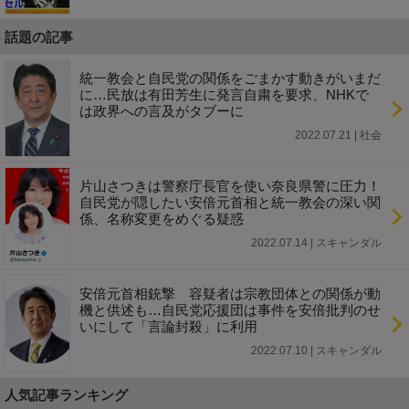
話題の記事
統一教会と自民党の関係をごまかす動きがいまだ
に…民放は有田芳生に発言自粛を要求、NHKで
は政界への言及がタブーに
2022.07.21 | 社会
片山さつきは警察庁長官を使い奈良県警に圧力！
自民党が隠したい安倍元首相と統一教会の深い関
係、名称変更をめぐる疑惑
2022.07.14 | スキャンダル
安倍元首相銃撃 容疑者は宗教団体との関係が動
機と供述も…自民党応援団は事件を安倍批判のせ
いにして「言論封殺」に利用
2022.07.10 | スキャンダル
人気記事ランキング