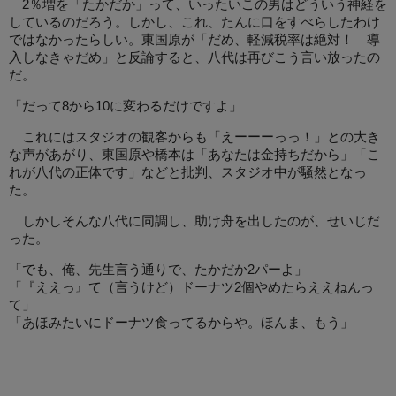
2％増を「たかだか」って、いったいこの男はどういう神経を
しているのだろう。しかし、これ、たんに口をすべらしたわけ
ではなかったらしい。東国原が「だめ、軽減税率は絶対！ 導
入しなきゃだめ」と反論すると、八代は再びこう言い放ったの
だ。
「だって8から10に変わるだけですよ」
これにはスタジオの観客からも「えーーーっっ！」との大き
な声があがり、東国原や橋本は「あなたは金持ちだから」「こ
れが八代の正体です」などと批判、スタジオ中が騒然となっ
た。
しかしそんな八代に同調し、助け舟を出したのが、せいじだ
った。
「でも、俺、先生言う通りで、たかだか2パーよ」
「『ええっ』て（言うけど）ドーナツ2個やめたらええねんっ
て」
「あほみたいにドーナツ食ってるからや。ほんま、もう」