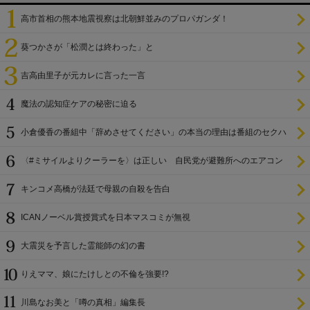
高市首相の熊本地震視察は北朝鮮並みのプロパガンダ！
葵つかさが「松潤とは終わった」と
吉高由里子が元カレに言った一言
魔法の認知症ケアの秘密に迫る
小倉優香の番組中「辞めさせてください」の本当の理由は番組のセクハ
ラ
〈#ミサイルよりクーラーを〉は正しい 自民党が避難所へのエアコン
設置を遅らせてきた
キンコメ高橋が法廷で母親の自殺を告白
ICANノーベル賞授賞式を日本マスコミが無視
大震災を予言した霊能師の幻の書
りえママ、娘にたけしとの不倫を強要!?
川島なお美と「噂の真相」編集長