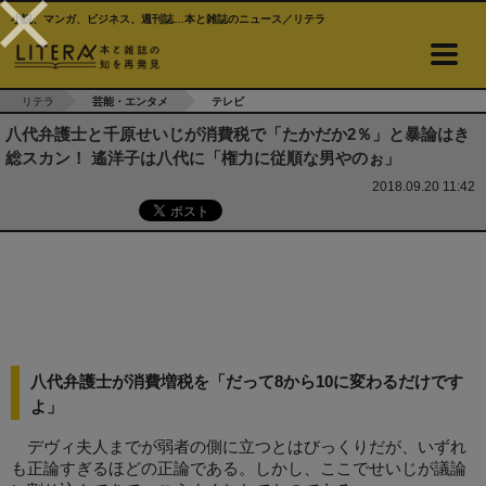
小説、マンガ、ビジネス、週刊誌…本と雑誌のニュース／リテラ
リテラ
芸能・エンタメ
テレビ
八代弁護士と千原せいじが消費税で「たかだか2％」と暴論はき
総スカン！ 遙洋子は八代に「権力に従順な男やのぉ」
2018.09.20 11:42
八代弁護士が消費増税を「だって8から10に変わるだけです
よ」
デヴィ夫人までが弱者の側に立つとはびっくりだが、いずれ
も正論すぎるほどの正論である。しかし、ここでせいじが議論