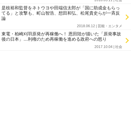
2018.03.11 | 社会
是枝裕和監督をネトウヨや田端信太郎が「国に助成金もらっ
てる」と攻撃も、町山智浩、想田和弘、松尾貴史らが一斉反
論
2018.06.12 | 芸能・エンタメ
東電・柏崎刈羽原発が再稼働へ！ 恩田陸が描いた「原発事故
後の日本」…利権のため再稼働を進める政府への怒り
2017.10.04 | 社会