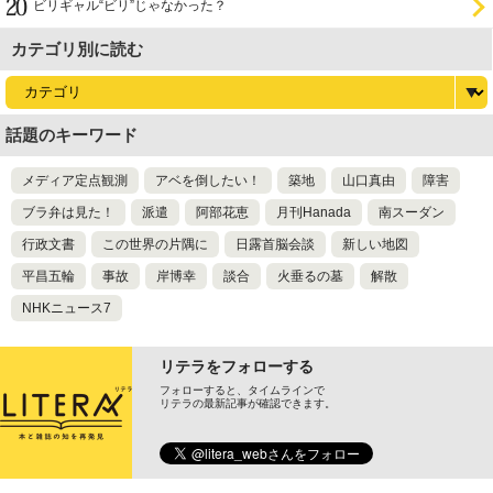
ビリギャル“ビリ”じゃなかった？
カテゴリ別に読む
話題のキーワード
メディア定点観測
アベを倒したい！
築地
山口真由
障害
ブラ弁は見た！
派遣
阿部花恵
月刊Hanada
南スーダン
行政文書
この世界の片隅に
日露首脳会談
新しい地図
平昌五輪
事故
岸博幸
談合
火垂るの墓
解散
NHKニュース7
リテラをフォローする
フォローすると、タイムラインで
リテラの最新記事が確認できます。