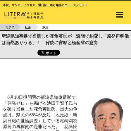
小説、マンガ、ビジネス、週刊誌…本と雑誌のニュース／リテラ
リテラ
社会
政治
新潟県知事選で当選した花角英世が一週間で豹変し「原発再稼働
は当然ありうる」！ 背後に官邸と経産省の意向
6月10日投開票の新潟県知事選挙で、
「原発ゼロ」を掲げる池田千賀子氏ら
を破り当選した花角英世氏。最大の争
点は、県民の65%が反対（地元紙・新
潟日報の世論調査）している柏崎刈羽
原発の再稼働の是非だった。 花角氏