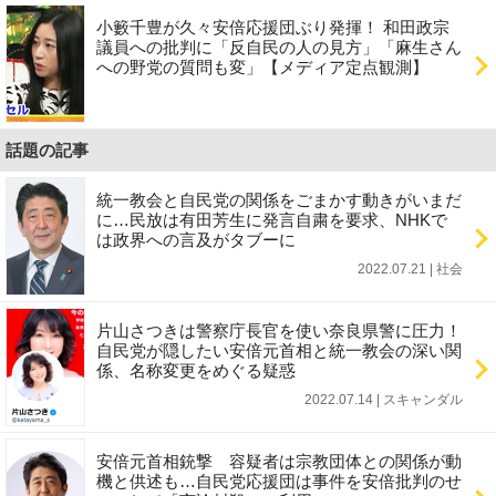
小籔千豊が久々安倍応援団ぶり発揮！ 和田政宗
議員への批判に「反自民の人の見方」「麻生さん
への野党の質問も変」【メディア定点観測】
話題の記事
統一教会と自民党の関係をごまかす動きがいまだ
に…民放は有田芳生に発言自粛を要求、NHKで
は政界への言及がタブーに
2022.07.21 | 社会
片山さつきは警察庁長官を使い奈良県警に圧力！
自民党が隠したい安倍元首相と統一教会の深い関
係、名称変更をめぐる疑惑
2022.07.14 | スキャンダル
安倍元首相銃撃 容疑者は宗教団体との関係が動
機と供述も…自民党応援団は事件を安倍批判のせ