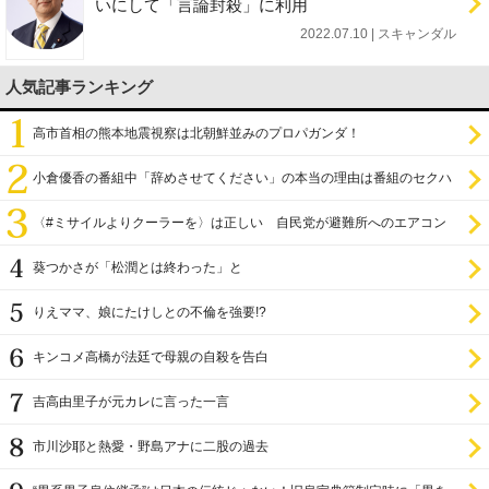
いにして「言論封殺」に利用
2022.07.10 | スキャンダル
人気記事ランキング
高市首相の熊本地震視察は北朝鮮並みのプロパガンダ！
小倉優香の番組中「辞めさせてください」の本当の理由は番組のセクハ
ラ
〈#ミサイルよりクーラーを〉は正しい 自民党が避難所へのエアコン
設置を遅らせてきた
葵つかさが「松潤とは終わった」と
りえママ、娘にたけしとの不倫を強要!?
キンコメ高橋が法廷で母親の自殺を告白
吉高由里子が元カレに言った一言
市川沙耶と熱愛・野島アナに二股の過去