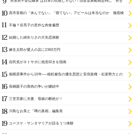
“男系男子皇位継承”は日本の伝統じゃない！旧皇室典範制定時に「男を
尊び女を卑む」と
高市首相の「休んでない」「寝てない」アピールは本当なのか 徹底検
証
不倫？谷亮子の意外な肉食遍歴
結婚した綿矢りさの大失恋体験
麻生太郎が愛人の店に2360万円
自民党がネトサポに他党叩きを指南
相模原事件から10年──植松被告の優生思想と安倍政権・右派勢力との
関係
長嶋親子の骨肉の争いが継続中
三笠宮家に夫妻、母娘の断絶が！
川島なお美と「噂の真相」編集長
ユースケ・サンタマリアが語るうつ体験