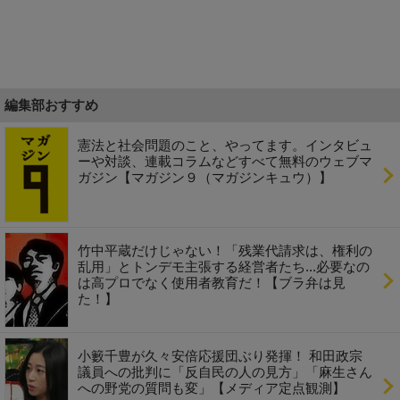
編集部おすすめ
憲法と社会問題のこと、やってます。インタビュ
ーや対談、連載コラムなどすべて無料のウェブマ
ガジン【マガジン９（マガジンキュウ）】
竹中平蔵だけじゃない！「残業代請求は、権利の
乱用」とトンデモ主張する経営者たち...必要なの
は高プロでなく使用者教育だ！【ブラ弁は見
た！】
小籔千豊が久々安倍応援団ぶり発揮！ 和田政宗
議員への批判に「反自民の人の見方」「麻生さん
への野党の質問も変」【メディア定点観測】