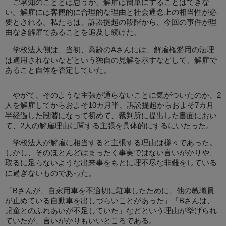
ご承知のこととは思うが、解雇は簡単にすることはできな
い。解雇には客観的に合理的な理由と社会通念上の相当性が必
要とされる。私たちは、訴訟提起の段階から、今回の事件が理
由なき解雇であることを追及し続けた。
学校法人側は、当初、高齢のAさんには、解雇権濫用の法理
は適用されないなどという独自の見解を示すなどして、解雇で
あること自体を否定していた。
やがて、そのような主張が通らないことに気がついたのか、2
人を解雇してからおよそ10カ月半、訴訟提起からおよそ7カ月
半経過した段階になって初めて、裁判所に提出した書面におい
て、2人の解雇理由に関する主張を具体的にするにいたった。
学校法人が解雇に相当すると主張する理由は様々であった。
しかし、そのほとんどはまったく事実ではない言いがかりや、
取るに足らないような出来事をもとに理不尽な非難をしている
に過ぎないものであった。
「Bさんが、自家用車を不適切に駐車したために、他の教職員
が止めている自動車を出しづらいことがあった」「Bさんは、
児童とのふれあいが不足していた」などという理由が挙げられ
ていたが、言いがかりもいいところである。