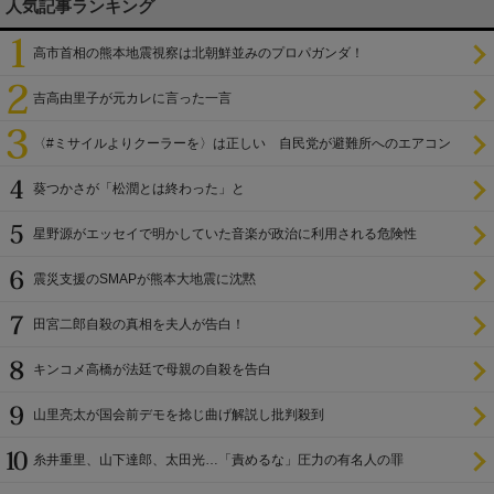
人気記事ランキング
高市首相の熊本地震視察は北朝鮮並みのプロパガンダ！
吉高由里子が元カレに言った一言
〈#ミサイルよりクーラーを〉は正しい 自民党が避難所へのエアコン
設置を遅らせてきた
葵つかさが「松潤とは終わった」と
星野源がエッセイで明かしていた音楽が政治に利用される危険性
震災支援のSMAPが熊本大地震に沈黙
田宮二郎自殺の真相を夫人が告白！
キンコメ高橋が法廷で母親の自殺を告白
山里亮太が国会前デモを捻じ曲げ解説し批判殺到
糸井重里、山下達郎、太田光…「責めるな」圧力の有名人の罪