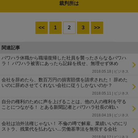
裁判所は
<<
1
2
3
>>
関連記事
パワハラ休職から職場復帰した社員を襲ったさらなるパワハ
ラ！ パワハラ被害にあったら記録を残せ、無理せず休め
2018.05.18 | ビジネス
会社を辞めたら、数百万円の損害賠償を請求された！ 辞めた
いのに辞めさせてくれない会社に従うしかないのか？
2018.05.11 | ビジネス
自分の権利のために声を上げることは、他の人の権利を守る
ことにつながる！ とある新聞記者とパワハラ社長の戦い
2018.04.19 | ビジネス
会社は治外法権じゃない！ 不倫の噂で解雇、業績いいのにリ
ストラ、残業代を払わない…労働基準法を無視する会社
2018.04.12 | ビジネス