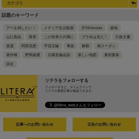
話題のキーワード
アベを倒したい！
メディア定点観測
月刊Hanada
築地
山口真由
障害
この世界の片隅に
ブラ弁は見た！
行政文書
派遣
阿部花恵
平昌五輪
事故
解散
南スーダン
著作権
野間易通
日露首脳会談
新しい地図
奥田愛基
談合
リテラをフォローする
フォローすると、タイムラインで
リテラの最新記事が確認できます。
記事へのお問い合わせ
広告のお問い合わせ