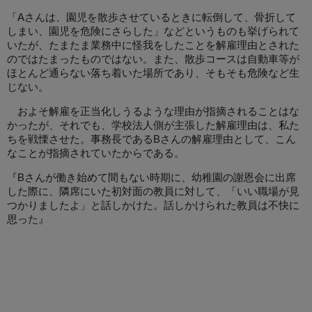
「Aさんは、園児を散歩させているときに転倒して、骨折して
しまい、園児を危険にさらした」などというものも挙げられて
いたが、たまたま業務中に怪我をしたことを解雇理由とされた
のではたまったものではない。また、散歩コースは自動車等が
ほとんど通らない落ち着いた場所であり、そもそも危険など生
じない。
およそ解雇を正当化しうるような理由が指摘されることはな
かったが、それでも、学校法人側が主張した解雇理由は、私た
ちを戦慄させた。事務長であるBさんの解雇理由として、こん
なことが指摘されていたからである。
『Bさんが働き始めて間もない時期に、幼稚園の謝恩会に出席
した際に、隣席にいた初対面の教員に対して、「いい職場が見
つかりましたよ」と話しかけた。話しかけられた教員は不快に
思った』