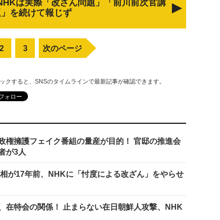
NHKは実際「改ざん問題」「前川前次官講
題」を続けて報じず
2
3
次のページ
リックすると、SNSのタイムラインで最新記事が確認できます。
政権擁護フェイク番組の量産が目的！ 官邸の推進会
者が3人
相が17年前、NHKに「忖度による改ざん」をやらせ
、在特会の関係！ 止まらない在日朝鮮人攻撃、NHK