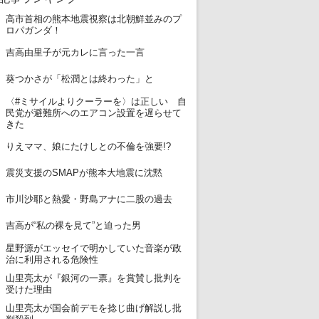
高市首相の熊本地震視察は北朝鮮並みのプ
1
ロパガンダ！
2
吉高由里子が元カレに言った一言
3
葵つかさが「松潤とは終わった」と
〈#ミサイルよりクーラーを〉は正しい 自
4
民党が避難所へのエアコン設置を遅らせて
きた
5
りえママ、娘にたけしとの不倫を強要!?
6
震災支援のSMAPが熊本大地震に沈黙
7
市川沙耶と熱愛・野島アナに二股の過去
8
吉高が“私の裸を見て”と迫った男
星野源がエッセイで明かしていた音楽が政
9
治に利用される危険性
山里亮太が『銀河の一票』を賞賛し批判を
10
受けた理由
山里亮太が国会前デモを捻じ曲げ解説し批
11