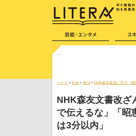
リテラ
>
社会
>
政治
>
NHK森友報道に圧力「昭
NHK森友文書改
で伝えるな」「昭
は3分以内」