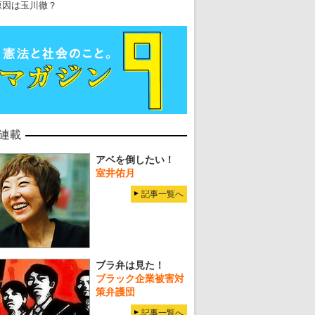
原因は玉川徹？
連載
アベを倒したい！
室井佑月
記事一覧へ
ブラ弁は見た！
ブラック企業被害対
策弁護団
記事一覧へ