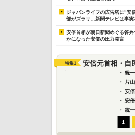
ジャパンライフの広告塔に“安
部がズラリ…新聞テレビは事実
安倍首相が朝日新聞めぐる答弁
かになった安倍の圧力発言
安倍元首相・自
特集
1
・
統一教
・
片山さ
・
安倍元
・
安倍晋
・
統一