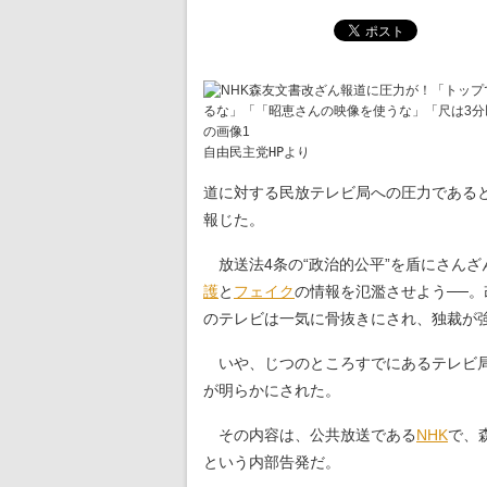
自由民主党HPより
道に対する民放テレビ局への圧力である
報じた。
放送法4条の“政治的公平”を盾にさん
護
と
フェイク
の情報を氾濫させよう──
のテレビは一気に骨抜きにされ、独裁が
いや、じつのところすでにあるテレビ局
が明らかにされた。
その内容は、公共放送である
NHK
で、
という内部告発だ。