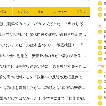
3
4
ンダル
ビジネス
社会
カルチャー
くらし
5
高市首相の熊本地震避難所視察は北朝鮮並みのプロパガンダだった！「至れり尽くせり」の選ばれた避難所の一方で実態は…
カル
1
〈#ミサイルよりクーラーを〉は正当な批判だ！ 歴代自民党政権が避難所指定体育館へのエアコン設置を遅らせてきた客観的事実
2
高市首相の「休んでない」「寝てない」アピールは本当なのか 徹底検証！ 「資料読み込み」「アイロンがけ」も矛盾だらけ…
3
4
相模原事件から10年──植松死刑囚の優生思想と、安倍政権の障がい者排除政策、右派勢力の差別主義との関係を改めて問う
5
芸能
“男系男子の皇位継承”は明治期の創作！ 旧皇室典範策定時に「男を尊び女を卑むの慣習、人民の脳髄」とトンデモ論で女性天皇を否定
1
山里亮太が『DayDay.』で国会前の高市批判デモを「政策への反対や政権批判でない」と捻じ曲げ解説 デモ参加者から批判殺到
2
安倍晋三元首相の命日で高市首相は功績を賞賛したが……功績とは“真逆”の安倍元首相のトンデモ発言を振り返る
3
4
自衛隊リクルートは貧困層狙い撃ちだけではなかった！ 小学生にまで「自衛官勧誘」目的のパンフレット作成
5