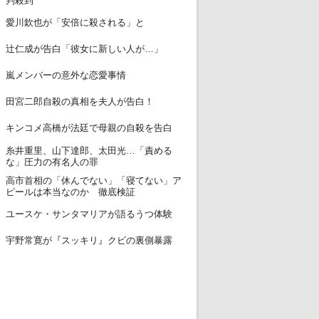
判殺到
12
愛川欽也が「安倍に殺される」と
13
辻仁成が告白「彼女に新しい人が…」
14
嵐メンバーの意外な恋愛事情
15
田宮二郎自殺の真相を夫人が告白！
16
キンコメ高橋が法廷で母親の自殺を告白
糸井重里、山下達郎、太田光…「責める
17
な」圧力の有名人の罪
高市首相の「休んでない」「寝てない」ア
18
ピールは本当なのか 徹底検証
19
ユースケ・サンタマリアが語るうつ体験
20
宇野常寛が『スッキリ』クビの裏側暴露