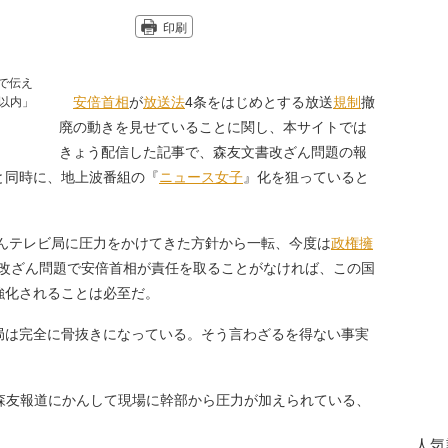
印刷
安倍首相
が
放送法
4条をはじめとする放送
規制
撤
廃の動きを見せていることに関し、本サイトでは
きょう配信した記事で、森友文書改ざん問題の報
と同時に、地上波番組の『
ニュース女子
』化を狙っていると
ざんテレビ局に圧力をかけてきた方針から一転、今度は
政権擁
。改ざん問題で安倍首相が責任を取ることがなければ、この国
強化されることは必至だ。
は完全に骨抜きになっている。そう言わざるを得ない事実
森友報道にかんして現場に幹部から圧力が加えられている、
人気