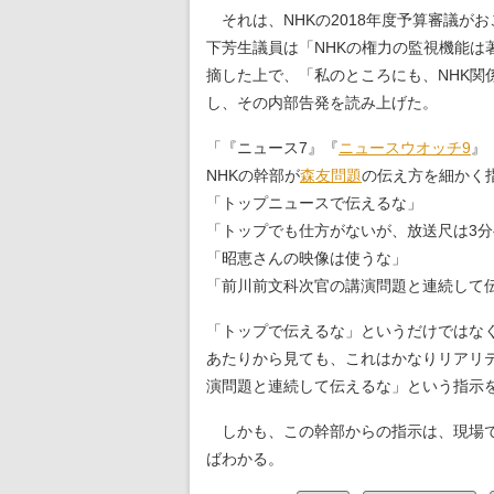
それは、NHKの2018年度予算審議が
下芳生議員は「NHKの権力の監視機能は
摘した上で、「私のところにも、NHK関
し、その内部告発を読み上げた。
「『ニュース7』『
ニュースウオッチ9
』
NHKの幹部が
森友問題
の伝え方を細かく
「トップニュースで伝えるな」
「トップでも仕方がないが、放送尺は3
「昭恵さんの映像は使うな」
「前川前文科次官の講演問題と連続して
「トップで伝えるな」というだけではな
あたりから見ても、これはかなりリアリ
演問題と連続して伝えるな」という指示
しかも、この幹部からの指示は、現場で
ばわかる。