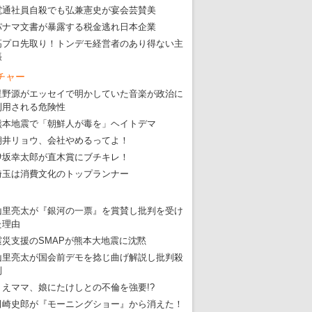
電通社員自殺でも弘兼憲史が宴会芸賛美
パナマ文書が暴露する税金逃れ日本企業
高プロ先取り！トンデモ経営者のあり得ない主
張
チャー
星野源がエッセイで明かしていた音楽が政治に
利用される危険性
熊本地震で「朝鮮人が毒を」ヘイトデマ
朝井リョウ、会社やめるってよ！
伊坂幸太郎が直木賞にブチキレ！
埼玉は消費文化のトップランナー
山里亮太が『銀河の一票』を賞賛し批判を受け
た理由
震災支援のSMAPが熊本大地震に沈黙
山里亮太が国会前デモを捻じ曲げ解説し批判殺
到
りえママ、娘にたけしとの不倫を強要!?
田崎史郎が『モーニングショー』から消えた！