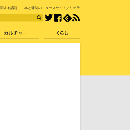
知を再発見
関する話題……本と雑誌のニュースサイト／リテラ
Facebook
feedly
RSS
Twitter
ス
社会
カルチャー
くらし