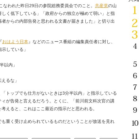
おこなわれた昨日29日の参院総務委員会でのこと。
共産党
の山
著しく低下している」「政府からの独立が極めて弱い」と指
係者からの内部告発と思われる文書が届きました」と切り出
『
おはよう日本
』などのニュース番組の編集責任者に対し、
指示している」
分半以内」
伝えるな」
く「トップでも仕方がないときは3分半以内」と指示している
ティが告発と言えるだろう。とくに、「前川前文科次官の講
を考えると、これはここ最近の指示だと思われる。
も重く受け止められているものだということが放送を見れ