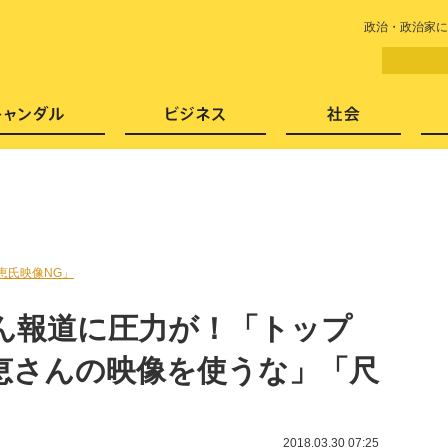
LITERA／リテラ 本と雑誌の
政治・政治家に
芸能・エンタメ
スキャンダル
ビジネ
恵氏映像NG」
ざん報道に圧力が！「トップ
恵さんの映像を使うな」「尺
2018.03.30 07:25