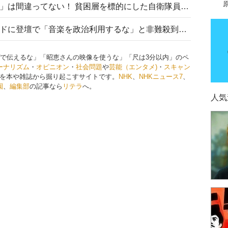
「自衛隊は経済的に厳しい子が」は間違ってない！ 貧困層を標的にした自衛隊員募集、やす子、山上被告も…日本でも進む“経済的徴兵制”
高市首相がミュージックアワードに登壇で「音楽を政治利用するな」と非難殺到！ MAJの国策的本質を批判する声も
プで伝えるな」「昭恵さんの映像を使うな」「尺は3分以内」のペ
ーナリズム
・
オピニオン
・
社会問題
や
芸能（エンタメ)
・
スキャン
を本や雑誌から掘り起こすサイトです。
NHK
、
NHKニュース7
、
園
、
編集部
の記事なら
リテラ
へ。
人気