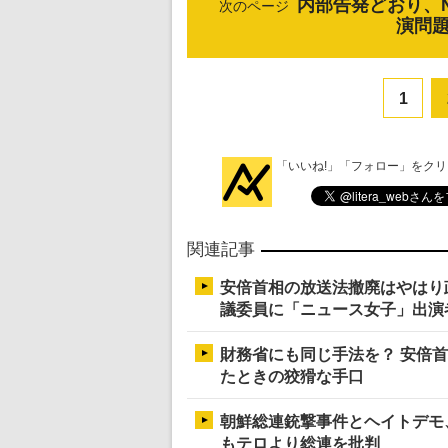
内部告発どおり、
次のページ
演問
1
「いいね!」「フォロー」をク
関連記事
安倍首相の放送法撤廃はやはり
議委員に「ニュース女子」出演
財務省にも同じ手法を？ 安倍首
たときの狡猾な手口
朝鮮総連銃撃事件とヘイトデモ
もテロより総連を批判