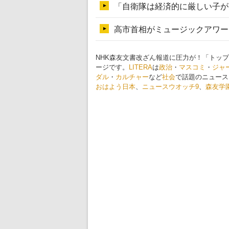
NHK森友文書改ざん報道に圧力が！「トッ
ージです。
LITERA
は
政治
・
マスコミ
・
ジャ
ダル
・
カルチャー
など
社会
で話題のニュース
おはよう日本
、
ニュースウオッチ9
、
森友学