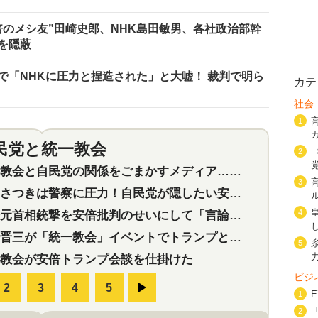
倍のメシ友”田崎史郎、NHK島田敏男、各社政治部幹
を隠蔽
で「NHKに圧力と捏造された」と大嘘！ 裁判で明ら
カテ
社会
1
民党と統一教会
特集
2
2
会と自民党の関係をごまかすメディア…民放は有田芳生に発言自粛を要求
3
つきは警察に圧力！自民党が隠したい安倍元首相と統一教会の深い関係
4
首相銃撃を安倍批判のせいにして「言論封殺」に利用する自民党応援団
三が「統一教会」イベントでトランプと演説！同性婚や夫婦別姓を攻撃
5
教会が安倍トランプ会談を仕掛けた
ビジ
1
2