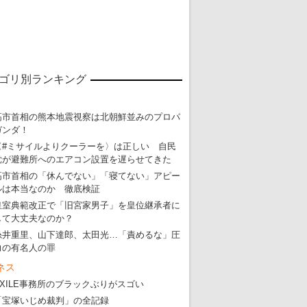
ゴリ別ランキング
高市首相の熊本地震視察は北朝鮮並みのプロパ
ガンダ！
東京五輪強行開催特別企画 大ウソだら
〈#ミサイルよりクーラーを〉は正しい 自民
党が避難所へのエアコン設置を遅らせてきた
・
五輪入場行進にすぎやまこういちの曲、杉田水脈のLGB
高市首相の「休んでない」「寝てない」アピー
・
大ウソだらけの東京五輪！ 安倍・菅・森はどんな嘘を
ルは本当なのか 徹底検証
皇室典範改正で「旧宮家男子」を皇位継承者に
・
五輪サッカー・久保建英が南アの陽性者に「僕らに損ではない」
して大丈夫なのか？
・
五輪関係者が入国当日、築地を散歩！
糸井重里、山下達郎、太田光…「責めるな」圧
力の有名人の罪
・
五輪でIOCラウンジ以外にVIPルーム、広告代理店は物品購入
ネス
EXILE事務所のブラックぶりがスゴい
「宝塚いじめ裁判」の全記録