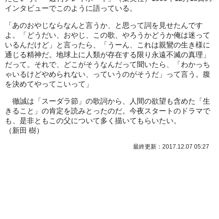
インタビューでこのように語っている。
「あのおやじならなんと言うか、と思って詞を見せたんです
よ。「どうだい、おやじ、この歌、やろうかどうか俺は迷って
いるんだけど」と言ったら、「うーん、これは親鸞の生き様に
通じる精神だ。地球上に人類が存在する限り永遠不滅の真理」
だって。それで、どこがそうなんだって聞いたら、「わかっち
ゃいるけどやめられない、っていうのがそうだ」って言う。腹
を決めてやってこいって」
徹誠は「スーダラ節」の歌詞から、人間の欲望も含めた「生
きること」の肯定を読みとったのだ。今夜スタートのドラマで
も、是非ともこの父について多く描いてもらいたい。
（
新田 樹
）
最終更新：2017.12.07 05:27