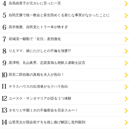
吉高由里子が元カレに言った一言
自民圧勝で統一教会と萩生田めぐる新たな事実がなかったことに
高市推薦、自民党ヒトラー本が怖すぎ
岩城滉一騒動で「在日」差別激化
りえママ、娘にたけしとの不倫を強要!?
黒澤明、丸山眞男、志賀直哉も朝鮮人虐殺を証言
田宮二郎自殺の真相を夫人が告白！
テラスハウスの出演者がセクハラ告白
ユースケ・サンタマリアが語るうつ体験
タモリと中園ミホの不倫密会を完全スルー！
山里亮太が国会前デモを捻じ曲げ解説し批判殺到