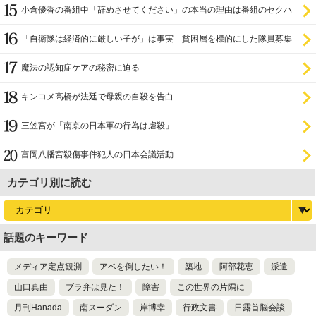
小倉優香の番組中「辞めさせてください」の本当の理由は番組のセクハ
ラ
「自衛隊は経済的に厳しい子が」は事実 貧困層を標的にした隊員募集
魔法の認知症ケアの秘密に迫る
キンコメ高橋が法廷で母親の自殺を告白
三笠宮が「南京の日本軍の行為は虐殺」
富岡八幡宮殺傷事件犯人の日本会議活動
カテゴリ別に読む
話題のキーワード
メディア定点観測
アベを倒したい！
築地
阿部花恵
派遣
山口真由
ブラ弁は見た！
障害
この世界の片隅に
月刊Hanada
南スーダン
岸博幸
行政文書
日露首脳会談