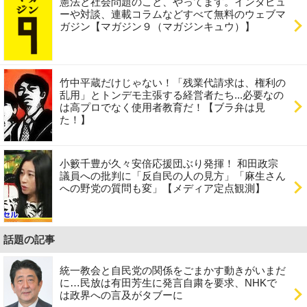
憲法と社会問題のこと、やってます。インタビュ
ーや対談、連載コラムなどすべて無料のウェブマ
ガジン【マガジン９（マガジンキュウ）】
竹中平蔵だけじゃない！「残業代請求は、権利の
乱用」とトンデモ主張する経営者たち...必要なの
は高プロでなく使用者教育だ！【ブラ弁は見
た！】
小籔千豊が久々安倍応援団ぶり発揮！ 和田政宗
議員への批判に「反自民の人の見方」「麻生さん
への野党の質問も変」【メディア定点観測】
話題の記事
統一教会と自民党の関係をごまかす動きがいまだ
に…民放は有田芳生に発言自粛を要求、NHKで
は政界への言及がタブーに