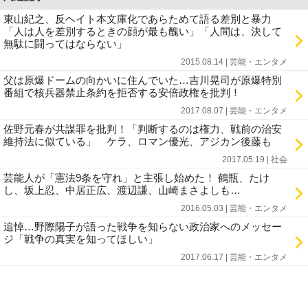
東山紀之、反ヘイト本文庫化であらためて語る差別と暴力
「人は人を差別するときの顔が最も醜い」「人間は、決して
無駄に闘ってはならない」
2015.08.14 | 芸能・エンタメ
父は原爆ドームの向かいに住んでいた…吉川晃司が原爆特別
番組で核兵器禁止条約を拒否する安倍政権を批判！
2017.08.07 | 芸能・エンタメ
佐野元春が共謀罪を批判！「判断するのは権力、戦前の治安
維持法に似ている」 ケラ、ロマン優光、アジカン後藤も
2017.05.19 | 社会
芸能人が「憲法9条を守れ」と主張し始めた！ 鶴瓶、たけ
し、坂上忍、中居正広、渡辺謙、山崎まさよしも…
2016.05.03 | 芸能・エンタメ
追悼…野際陽子が語った戦争を知らない政治家へのメッセー
ジ「戦争の真実を知ってほしい」
2017.06.17 | 芸能・エンタメ