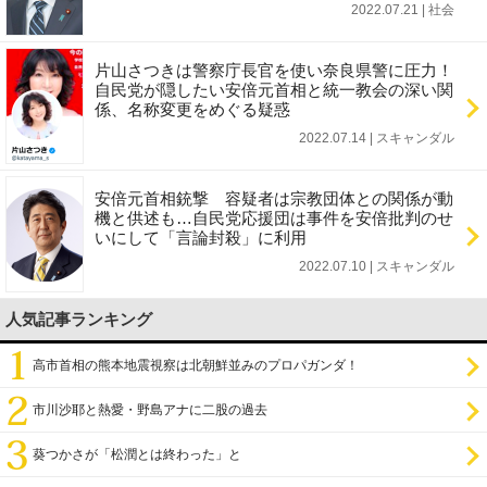
2022.07.21 | 社会
片山さつきは警察庁長官を使い奈良県警に圧力！
自民党が隠したい安倍元首相と統一教会の深い関
係、名称変更をめぐる疑惑
2022.07.14 | スキャンダル
安倍元首相銃撃 容疑者は宗教団体との関係が動
機と供述も…自民党応援団は事件を安倍批判のせ
いにして「言論封殺」に利用
2022.07.10 | スキャンダル
人気記事ランキング
高市首相の熊本地震視察は北朝鮮並みのプロパガンダ！
市川沙耶と熱愛・野島アナに二股の過去
葵つかさが「松潤とは終わった」と