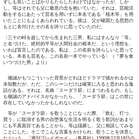
ずしも良いことばかりもたらしたわけではなかったが、しか
し、等はそれでも父に敬意の念を抱いていた。それは、芸能活
動をするにあたって芸名を用いずに本名である「植木等」を用
いたことにもよくあらわれている。彼は、父が確固たる思想の
もとに名付けたその名を誇りに思っていたのだ。
〈三十の峠を超してから生まれた三男、私にはすんなり「等」
と名づけた。絶対的平等が人間社会の根本だ、という理想を、
いわば宣言したのである。私は、この名前を誇らしいと思って
いる。本名も芸名も、この名前一本でやっている〉（『夢を食
いつづけた男』より）
徹誠がもつこういった背景がどれほどドラマで描かれるかは
未知数だが、ただ、このシーンだけは確実に入ると思われる逸
話がある。それは、名曲「スーダラ節」にまつわるもの。もし
も徹誠のアドバイスがなかったら、「スーダラ節」はこの世に
存在していなかったかもしれないのだ。
等が「スーダラ節」を歌うことになった際、「飲む、打つ、
買う」に耽溺する男の自堕落な生活を明るく歌う歌詞があまり
にも不真面目であることから、等は躊躇し、父に相談してみる
ことにした。そこでこんな言葉をかけられ、歌うことを決意し
たという。「週刊プレイボーイ」（集英社）1990年12月18日の