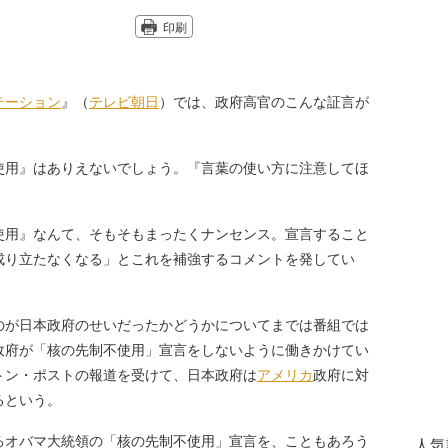
印刷
テーション
』（
テレビ朝日
）では、政府高官のこんな証言が
使用』はありえないでしょう。『言葉の使い方に注意してほ
使用』なんて、そもそもまったくナンセンス。宣言すること
成り立たなくなる」とこれを補強するコメントを発してい
が日本政府のせいだったかどうかについてまでは番組では
政府が「核の先制不使用」宣言をしないように働きかけてい
トン・ポストの報道を受けて、日本政府は
アメリカ
政府に対
るという。
オバマ大統領の「核の先制不使用」宣言を、こともあろう
人気