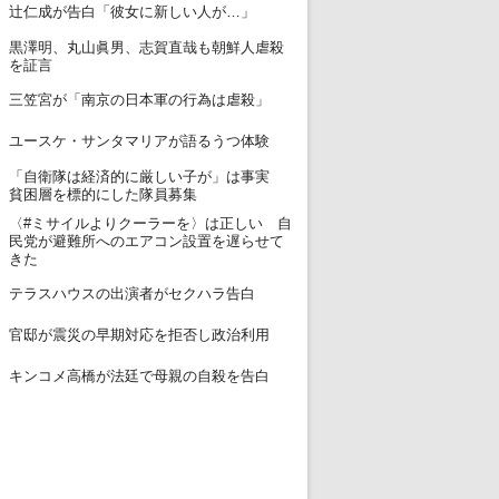
12
辻仁成が告白「彼女に新しい人が…」
黒澤明、丸山眞男、志賀直哉も朝鮮人虐殺
13
を証言
14
三笠宮が「南京の日本軍の行為は虐殺」
15
ユースケ・サンタマリアが語るうつ体験
「自衛隊は経済的に厳しい子が」は事実
16
貧困層を標的にした隊員募集
〈#ミサイルよりクーラーを〉は正しい 自
17
民党が避難所へのエアコン設置を遅らせて
きた
18
テラスハウスの出演者がセクハラ告白
19
官邸が震災の早期対応を拒否し政治利用
20
キンコメ高橋が法廷で母親の自殺を告白