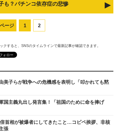
子も？パチンコ依存症の悲惨
ページ
1
2
リックすると、SNSのタイムラインで最新記事が確認できます。
由美子らが戦争への危機感を表明し「叩かれても黙
軍国主義丸出し発言集！「祖国のために命を捧げ
安倍首相が被爆者にしてきたこと…コピペ挨拶、非核
主張