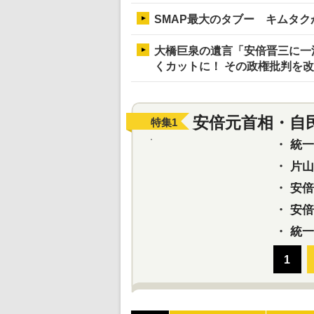
SMAP最大のタブー キムタク
大橋巨泉の遺言「安倍晋三に一
くカットに！ その政権批判を
安倍元首相・自
特集
1
・
統一教
・
片山さ
・
安倍元
・
安倍晋
・
統一