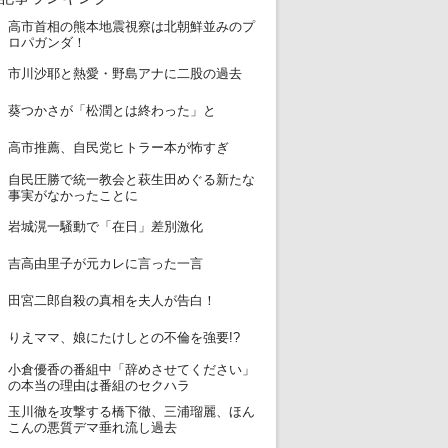
高市首相の熊本地震視察は北朝鮮並みのプ
1
ロパガンダ！
2
市川沙耶と熱愛・野島アナに二股の過去
3
葵つかさが「松潤とは終わった」と
4
高市推薦、自民党ヒトラー本が怖すぎ
自民圧勝で統一教会と萩生田めぐる新たな
5
事実がなかったことに
6
岩城滉一騒動で「在日」差別激化
7
吉高由里子が元カレに言った一言
8
田宮二郎自殺の真相を夫人が告白！
9
りえママ、娘にたけしとの不倫を強要!?
小倉優香の番組中「辞めさせてください」
10
の本当の理由は番組のセクハラ
玉川徹を攻撃する橋下徹、三浦瑠麗、ほん
11
こんの悪質デマ垂れ流し過去