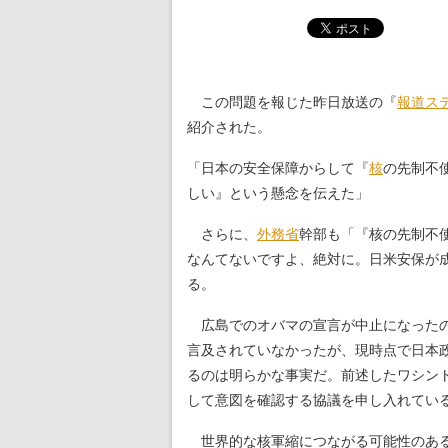
この問題を報じた昨日放送の『
報道ス
紹介された。
「日本の安全保障からして『
核
の先制不
しい』という懸念を伝えた」
さらに、
外務省
幹部も「『核の先制不
なんてないですよ、絶対に。日米安保が
る。
広島でのオバマの宣言が中止になったの
言及されていなかったが、現時点で日本
るのは明らかな事実だ。前述したワシン
して意図を確認する協議を申し入れてい
世界的な核軍縮につながる可能性のある