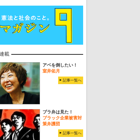
連載
アベを倒したい！
室井佑月
記事一覧へ
ブラ弁は見た！
ブラック企業被害対
策弁護団
記事一覧へ