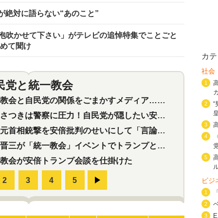
が絶対に語らない“あのこと”
泡吹かせて下さい」がテレビの追悼特集でことごと
改めて聞け
カテ
社会
民党と統一教会
1
特集
2
会と自民党の関係をごまかすメディア…民放は有田芳生に発言自粛を要求
2
つきは警察に圧力！自民党が隠したい安倍元首相と統一教会の深い関係
3
首相銃撃を安倍批判のせいにして「言論封殺」に利用する自民党応援団
4
三が「統一教会」イベントでトランプと演説！同性婚や夫婦別姓を攻撃
5
教会が安倍トランプ会談を仕掛けた
ビジ
1
2
3