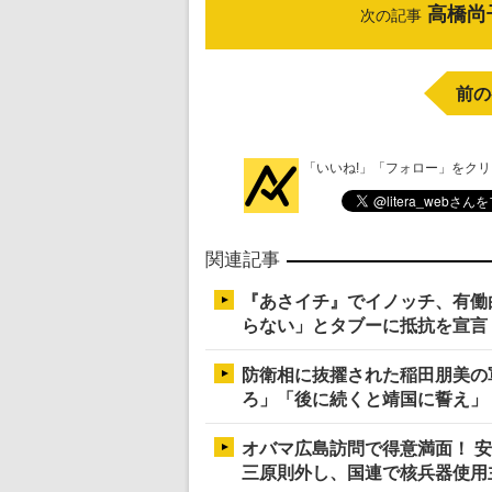
高橋尚
次の記事
前の
「いいね!」「フォロー」をク
関連記事
『あさイチ』でイノッチ、有働
らない」とタブーに抵抗を宣言
防衛相に抜擢された稲田朋美の
ろ」「後に続くと靖国に誓え」
オバマ広島訪問で得意満面！ 
三原則外し、国連で核兵器使用