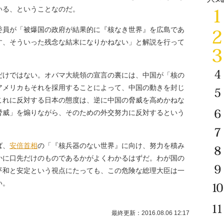
いる、ということなのだ。
委員が「被爆国の政府が結果的に『核なき世界』を広島であ
す、そういった残念な結末になりかねない」と解説を行って
けではない。オバマ大統領の宣言の裏には、中国が「核の
アメリカもそれを採用することによって、中国の動きを封じ
これに反対する日本の態度は、逆に中国の脅威を高めかねな
脅威」を煽りながら、そのための外交努力に反対するという
ば、
安倍首相
の「『核兵器のない世界』に向け、努力を積み
かに口先だけのものであるかがよくわかるはずだ。わが国の
平和と安定という視点にたっても、この危険な総理大臣は一
い。
最終更新：2016.08.06 12:17