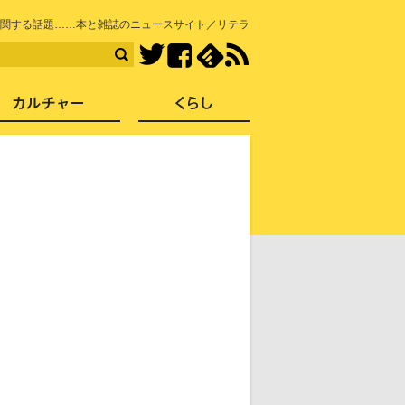
知を再発見
関する話題……本と雑誌のニュースサイト／リテラ
Facebook
feedly
RSS
Twitter
ス
社会
カルチャー
くらし