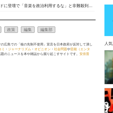
高市首相がミュージックアワードに登壇で「音楽を政治利用するな」と非難殺到！ MAJの国策的本質を批判する声も
政策
編集
編集部
人気
マの広島での「核の先制不使用」宣言を日本政府が反対して潰し
コミ
・
ジャーナリズム
・
オピニオン
・
社会問題
や
芸能（エンタ
話題のニュースを本や雑誌から掘り起こすサイトです。
安倍晋