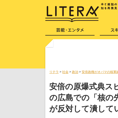
リテラ
>
社会
>
政治
>
安倍政権がオバマの核軍
安倍の原爆式典ス
の広島での「核の
が反対して潰して