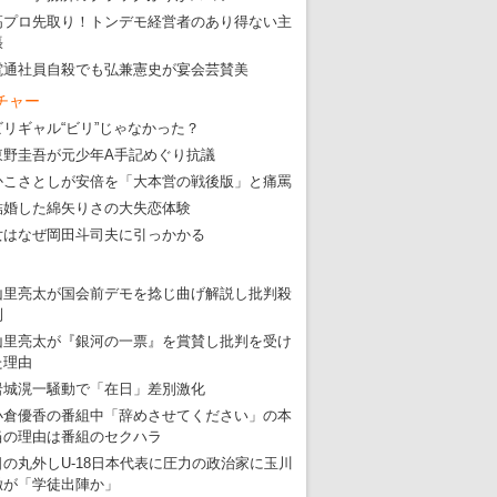
高プロ先取り！トンデモ経営者のあり得ない主
張
電通社員自殺でも弘兼憲史が宴会芸賛美
チャー
ビリギャル“ビリ”じゃなかった？
東野圭吾が元少年A手記めぐり抗議
かこさとしが安倍を「大本営の戦後版」と痛罵
結婚した綿矢りさの大失恋体験
女はなぜ岡田斗司夫に引っかかる
山里亮太が国会前デモを捻じ曲げ解説し批判殺
到
山里亮太が『銀河の一票』を賞賛し批判を受け
た理由
岩城滉一騒動で「在日」差別激化
小倉優香の番組中「辞めさせてください」の本
当の理由は番組のセクハラ
日の丸外しU-18日本代表に圧力の政治家に玉川
徹が「学徒出陣か」