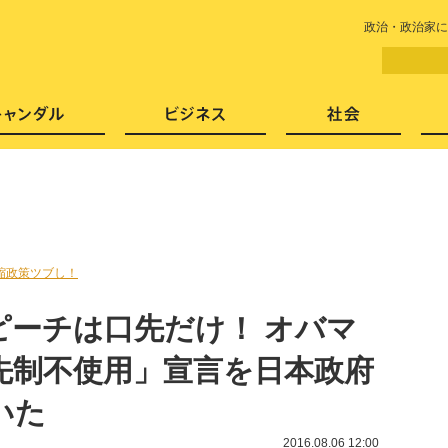
LITERA／リテラ 本と雑誌の
政治・政治家に
芸能・エンタメ
スキャンダル
ビジネ
縮政策ツブし！
ピーチは口先だけ！ オバマ
先制不使用」宣言を日本政府
いた
2016.08.06 12:00