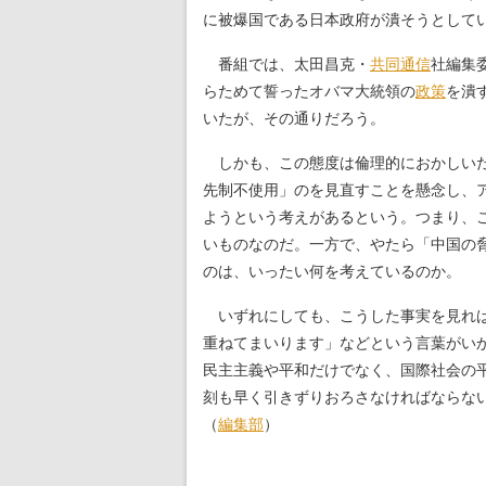
に被爆国である日本政府が潰そうとして
番組では、太田昌克・
共同通信
社編集
らためて誓ったオバマ大統領の
政策
を潰
いたが、その通りだろう。
しかも、この態度は倫理的におかしいだ
先制不使用」のを見直すことを懸念し、
ようという考えがあるという。つまり、
いものなのだ。一方で、やたら「中国の
のは、いったい何を考えているのか。
いずれにしても、こうした事実を見れ
重ねてまいります」などという言葉がい
民主主義や平和だけでなく、国際社会の
刻も早く引きずりおろさなければならな
（
編集部
）