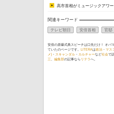
関連キーワード
テレビ朝日
安倍首相
官邸
安倍の原爆式典スピーチは口先だけ！ オバ
ていたのページです。
LITERA
は
政治
・
マス
メ)
・
スキャンダル
・
カルチャー
など
社会
で
三
、
編集部
の記事なら
リテラ
へ。