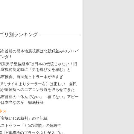
ゴリ別ランキング
東京五輪強行開催特別企画 大ウソだら
高市首相の熊本地震視察は北朝鮮並みのプロパ
ガンダ！
・
五輪入場行進にすぎやまこういちの曲、杉田水脈のLGB
“男系男子皇位継承”は日本の伝統じゃない！旧
皇室典範制定時に「男を尊び女を卑む」と
・
大ウソだらけの東京五輪！ 安倍・菅・森はどんな嘘を
高市推薦、自民党ヒトラー本が怖すぎ
・
五輪サッカー・久保建英が南アの陽性者に「僕らに損ではない」
〈#ミサイルよりクーラーを〉は正しい 自民
・
五輪関係者が入国当日、築地を散歩！
党が避難所へのエアコン設置を遅らせてきた
高市首相の「休んでない」「寝てない」アピー
・
五輪でIOCラウンジ以外にVIPルーム、広告代理店は物品購入
ルは本当なのか 徹底検証
ネス
「宝塚いじめ裁判」の全記録
ベストセラー『7つの習慣』の危険性
EXILE事務所のブラックぶりがスゴい