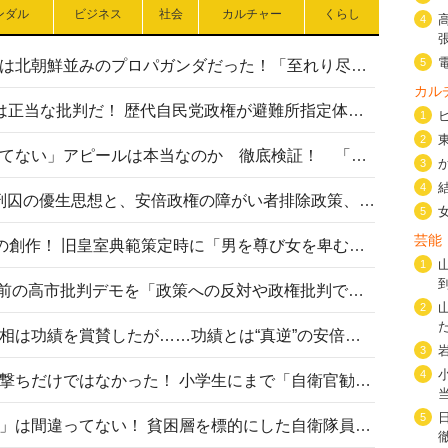
ンダル
ビジネス
社会
カルチャー
くらし
4
5
高市首相の熊本地震避難所視察は北朝鮮並みのプロパガンダだった！「至れり尽くせり」の選ばれた避難所の一方で実態は…
カル
〈#ミサイルよりクーラーを〉は正当な批判だ！ 歴代自民党政権が避難所指定体育館へのエアコン設置を遅らせてきた客観的事実
1
2
高市首相の「休んでない」「寝てない」アピールは本当なのか 徹底検証！ 「資料読み込み」「アイロンがけ」も矛盾だらけ…
3
4
相模原事件から10年──植松死刑囚の優生思想と、安倍政権の障がい者排除政策、右派勢力の差別主義との関係を改めて問う
5
芸能
“男系男子の皇位継承”は明治期の創作！ 旧皇室典範策定時に「男を尊び女を卑むの慣習、人民の脳髄」とトンデモ論で女性天皇を否定
1
山里亮太が『DayDay.』で国会前の高市批判デモを「政策への反対や政権批判でない」と捻じ曲げ解説 デモ参加者から批判殺到
2
安倍晋三元首相の命日で高市首相は功績を賞賛したが……功績とは“真逆”の安倍元首相のトンデモ発言を振り返る
3
4
自衛隊リクルートは貧困層狙い撃ちだけではなかった！ 小学生にまで「自衛官勧誘」目的のパンフレット作成
5
「自衛隊は経済的に厳しい子が」は間違ってない！ 貧困層を標的にした自衛隊員募集、やす子、山上被告も…日本でも進む“経済的徴兵制”