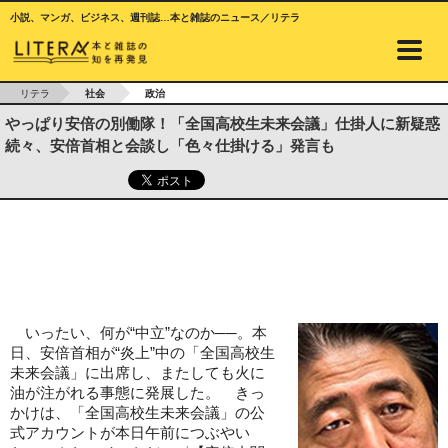
小説、マンガ、ビジネス、週刊誌…本と雑誌のニュース／リテラ
リテラ
社会
政治
やっぱり安倍の別働隊！「全国高校生未来会議」仕掛人に新疑惑
続々、安倍首相と会談し「色々仕掛ける」発言も
いったい、何が“中立”なのか──。本
日、安倍首相が“炎上”中の「全国高校生
未来会議」に出席し、またしても火に
油が注がれる事態に発展した。 きっ
かけは、「全国高校生未来会議」の公
式アカウントが本日午前につぶやい