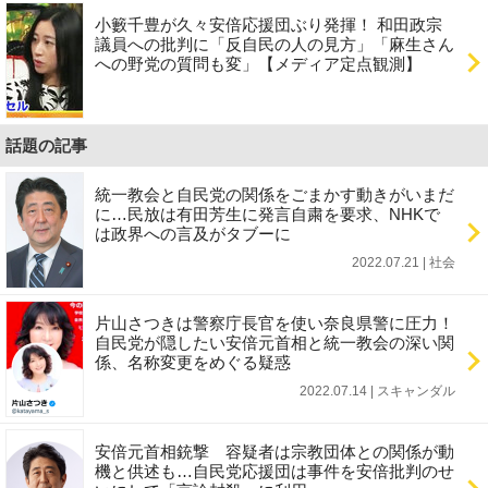
小籔千豊が久々安倍応援団ぶり発揮！ 和田政宗
議員への批判に「反自民の人の見方」「麻生さん
への野党の質問も変」【メディア定点観測】
話題の記事
統一教会と自民党の関係をごまかす動きがいまだ
に…民放は有田芳生に発言自粛を要求、NHKで
は政界への言及がタブーに
2022.07.21 | 社会
片山さつきは警察庁長官を使い奈良県警に圧力！
自民党が隠したい安倍元首相と統一教会の深い関
係、名称変更をめぐる疑惑
2022.07.14 | スキャンダル
安倍元首相銃撃 容疑者は宗教団体との関係が動
機と供述も…自民党応援団は事件を安倍批判のせ