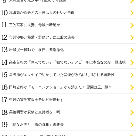
東野圭吾が元少年A手記めぐり抗議
浅田舞が真央との不仲は母のせいと告白
三笠宮家に夫妻、母娘の断絶が！
市川沙耶と熱愛・野島アナに二股の過去
岩城滉一騒動で「在日」差別激化
高市首相の「休んでない」「寝てない」アピールは本当なのか 徹底検
証
星野源がエッセイで明かしていた音楽が政治に利用される危険性
田崎史郎が『モーニングショー』から消えた！ 原因は玉川徹？
中居の震災支援をテレビ報道せず
美輪明宏が安倍と支持者を一喝！
川島なお美と「噂の真相」編集長