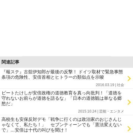
関連記事
『報ステ』古舘伊知郎が最後の反撃！ ドイツ取材で緊急事態
条項の危険性、安倍首相とヒトラーの類似点を示唆
2016.03.19 | 社会
ビートたけしが安倍政権の道徳教育を真っ向批判！「道徳を
守れないお前らが道徳を語るな」「日本の道徳観は単なる郷
愁だ」
2015.10.24 | 芸能・エンタメ
高校生も安保反対デモ「戦争に行くのは政治家のおじさんじ
ゃなくて、私たち！」 セブンティーンでも「憲法変えない
で」…安倍は十代の叫びを聞け！