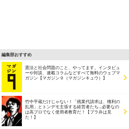
編集部おすすめ
憲法と社会問題のこと、やってます。インタビュ
ーや対談、連載コラムなどすべて無料のウェブマ
ガジン【マガジン９（マガジンキュウ）】
竹中平蔵だけじゃない！「残業代請求は、権利の
乱用」とトンデモ主張する経営者たち...必要なの
は高プロでなく使用者教育だ！【ブラ弁は見
た！】