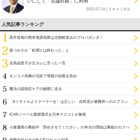
いにして「言論封殺」に利用
2022.07.10 | スキャンダル
人気記事ランキング
高市首相の熊本地震視察は北朝鮮並みのプロパガンダ！
葵つかさが「松潤とは終わった」と
吉高由里子が元カレに言った一言
キンコメ高橋が法廷で母親の自殺を告白
魔法の認知症ケアの秘密に迫る
〈#ミサイルよりクーラーを〉は正しい 自民党が避難所へのエアコン
設置を遅らせてきた
ICANノーベル賞授賞式を日本マスコミが無視
小倉優香の番組中「辞めさせてください」の本当の理由は番組のセクハ
ラ