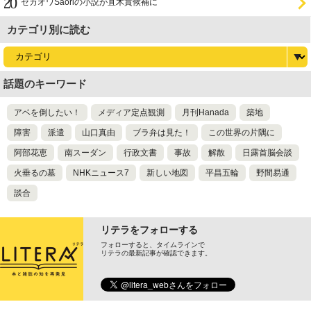
セカオワSaoriの小説が直木賞候補に
カテゴリ別に読む
話題のキーワード
アベを倒したい！
メディア定点観測
月刊Hanada
築地
障害
派遣
山口真由
ブラ弁は見た！
この世界の片隅に
阿部花恵
南スーダン
行政文書
事故
解散
日露首脳会談
火垂るの墓
NHKニュース7
新しい地図
平昌五輪
野間易通
談合
リテラをフォローする
フォローすると、タイムラインで
リテラの最新記事が確認できます。