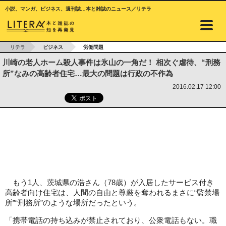
小説、マンガ、ビジネス、週刊誌…本と雑誌のニュース／リテラ
リテラ
ビジネス
労働問題
川崎の老人ホーム殺人事件は氷山の一角だ！ 相次ぐ虐待、“刑務
所”なみの高齢者住宅…最大の問題は行政の不作為
2016.02.17 12:00
もう1人、茨城県の浩さん（78歳）が入居したサービス付き
高齢者向け住宅は、人間の自由と尊厳を奪われるまさに“監禁場
所”“刑務所”のような場所だったという。
「携帯電話の持ち込みが禁止されており、公衆電話もない。職