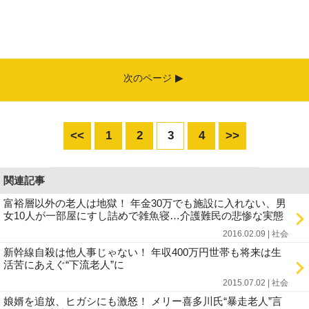
次のページ
<<
1
2
3
4
>>
関連記事
富裕層以外の老人は地獄！ 年金30万でも施設に入れない、男
女10人が一部屋にすし詰めで雑魚寝…介護難民の悲惨な実態
2016.02.09 | 社会
新幹線自殺は他人事じゃない！ 年収400万円世帯も将来は生
活苦にあえぐ“下流老人”に
2015.07.02 | 社会
娘婿を追放、ヒガシにも激怒！ メリー喜多川氏“暴走老人”言