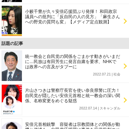
小籔千豊が久々安倍応援団ぶり発揮！ 和田政宗
議員への批判に「反自民の人の見方」「麻生さん
への野党の質問も変」【メディア定点観測】
話題の記事
統一教会と自民党の関係をごまかす動きがいまだ
に…民放は有田芳生に発言自粛を要求、NHKで
は政界への言及がタブーに
2022.07.21 | 社会
片山さつきは警察庁長官を使い奈良県警に圧力！
自民党が隠したい安倍元首相と統一教会の深い関
係、名称変更をめぐる疑惑
2022.07.14 | スキャンダル
安倍元首相銃撃 容疑者は宗教団体との関係が動