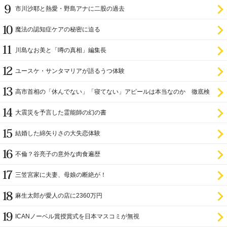
市川沙耶と熱愛・野島アナに二股の過去
魔法の認知症ケアの秘密に迫る
川島なお美と「噂の真相」編集長
ユースケ・サンタマリアが語るうつ体験
高市首相の「休んでない」「寝てない」アピールは本当なのか 徹底検
証
大震災を予言した霊能師の幻の書
結婚した綿矢りさの大失恋体験
不倫？谷亮子の意外な肉食遍歴
三笠宮家に夫妻、母娘の断絶が！
麻生太郎が愛人の店に2360万円
ICANノーベル賞授賞式を日本マスコミが無視