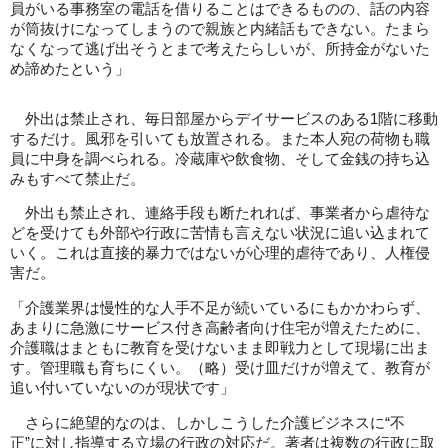
員がいる事務室の電話を借りることはできるものの、話の内容
が筒抜けになってしまうので親族と内緒話もできない。たまら
なくなって逃げ出そうとまで考えたらしいが、所持金がないた
め諦めたという」
外出は禁止され、毎日部屋からデイサービスのある1階に移動
するだけ。風邪を引いても放置される。また本人宛の荷物も職
員に中身を調べられる。冷蔵庫や飲食物、そして金銭の持ち込
みもすべて禁止だ。
外出も禁止され、連絡手段も断たれれば、事業者から虐待な
どを受けても外部や行政に苦情も言えない状況に追い込まれて
いく。これは直接的暴力ではないが心理的虐待であり、人権侵
害だ。
「介護業界は慢性的な人手不足が続いているにもかかわらず、
あまりに急激にサービス付き高齢者向け住宅が増えたために、
介護職はまともに教育を受けないまま即戦力として現場に出ま
す。管理職も育ちにくい。（略）受け皿だけが増えて、教育が
追い付いていないのが現状です」
さらに絶望的なのは、しかしこうした介護ビジネスに“不
正”に対し指導する立場の行政の対応だ。著者は複数の行政に取