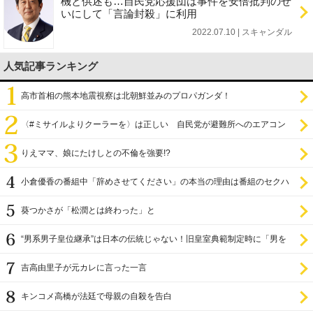
機と供述も…自民党応援団は事件を安倍批判のせ
いにして「言論封殺」に利用
2022.07.10 | スキャンダル
人気記事ランキング
高市首相の熊本地震視察は北朝鮮並みのプロパガンダ！
〈#ミサイルよりクーラーを〉は正しい 自民党が避難所へのエアコン
設置を遅らせてきた
りえママ、娘にたけしとの不倫を強要!?
小倉優香の番組中「辞めさせてください」の本当の理由は番組のセクハ
ラ
葵つかさが「松潤とは終わった」と
“男系男子皇位継承”は日本の伝統じゃない！旧皇室典範制定時に「男を
尊び女を卑む」と
吉高由里子が元カレに言った一言
キンコメ高橋が法廷で母親の自殺を告白