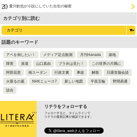
愛川欽也が小説にしていた出生の秘密
カテゴリ別に読む
話題のキーワード
アベを倒したい！
メディア定点観測
月刊Hanada
築地
障害
派遣
山口真由
ブラ弁は見た！
この世界の片隅に
阿部花恵
南スーダン
行政文書
事故
解散
日露首脳会談
火垂るの墓
NHKニュース7
新しい地図
平昌五輪
野間易通
談合
リテラをフォローする
フォローすると、タイムラインで
リテラの最新記事が確認できます。