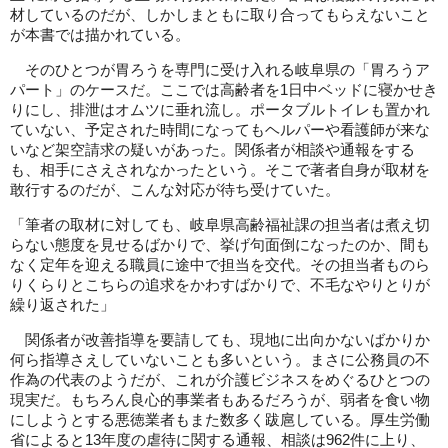
材しているのだが、しかしまともに取り合ってもらえないこと
が本書では描かれている。
そのひとつが胃ろうを専門に受け入れる岐阜県の「胃ろうア
パート」のケースだ。ここでは高齢者を1日中ベッドに寝かせき
りにし、排泄はオムツに垂れ流し。ポータブルトイレも置かれ
ていない、予定された時間になってもヘルパーや看護師が来な
いなど架空請求の疑いがあった。関係者が相談や通報をする
も、相手にさえされなかったという。そこで著者自身が取材を
敢行するのだが、こんな対応が待ち受けていた。
「筆者の取材に対しても、岐阜県高齢福祉課の担当者は煮え切
らない態度を見せるばかりで、挙げ句面倒になったのか、間も
なく定年を迎える職員に途中で担当を交代。その担当者ものら
りくらりとこちらの追求をかわすばかりで、不毛なやりとりが
繰り返された」
関係者が改善指導を要請しても、現地に出向かないばかりか
何ら指導さえしていないことも多いという。まさに公務員の不
作為の代表のようだが、これが介護ビジネスをめぐるひとつの
現実だ。もちろん良心的事業者もあるだろうが、弱者を食い物
にしようとする悪徳業者もまた数多く跋扈している。厚生労働
省によると13年度の虐待に関する通報、相談は962件に上り、