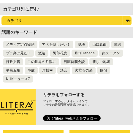
カテゴリ別に読む
話題のキーワード
メディア定点観測
アベを倒したい！
築地
山口真由
障害
ブラ弁は見た！
派遣
阿部花恵
月刊Hanada
南スーダン
行政文書
この世界の片隅に
日露首脳会談
新しい地図
平昌五輪
事故
岸博幸
談合
火垂るの墓
解散
NHKニュース7
リテラをフォローする
フォローすると、タイムラインで
リテラの最新記事が確認できます。