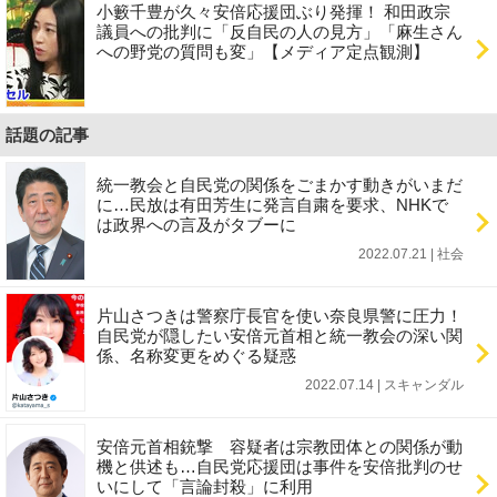
小籔千豊が久々安倍応援団ぶり発揮！ 和田政宗
議員への批判に「反自民の人の見方」「麻生さん
への野党の質問も変」【メディア定点観測】
話題の記事
統一教会と自民党の関係をごまかす動きがいまだ
に…民放は有田芳生に発言自粛を要求、NHKで
は政界への言及がタブーに
2022.07.21 | 社会
片山さつきは警察庁長官を使い奈良県警に圧力！
自民党が隠したい安倍元首相と統一教会の深い関
係、名称変更をめぐる疑惑
2022.07.14 | スキャンダル
安倍元首相銃撃 容疑者は宗教団体との関係が動
機と供述も…自民党応援団は事件を安倍批判のせ
いにして「言論封殺」に利用