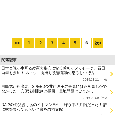
<<
1
2
3
4
5
6
次>
関連記事
日本会議が牛耳る改憲大集会に安倍首相がメッセージ、百田
尚樹も参加！ ネトウヨ丸出し改憲運動の恐ろしい行方
2015.11.11 | 社会
自民党から出馬、SPEED今井絵理子の会見にはため息しかで
なかった…安保法制批判は撤回、基地問題はごまかし
2016.02.09 | 社会
DAIGOの父親はあのイトマン事件・許永中の片腕だった！ 許
に家を買ってもらい企業を恐怖支配