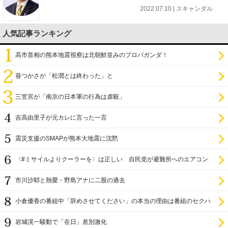
2022.07.10 | スキャンダル
人気記事ランキング
高市首相の熊本地震視察は北朝鮮並みのプロパガンダ！
葵つかさが「松潤とは終わった」と
三笠宮が「南京の日本軍の行為は虐殺」
吉高由里子が元カレに言った一言
震災支援のSMAPが熊本大地震に沈黙
〈#ミサイルよりクーラーを〉は正しい 自民党が避難所へのエアコン
設置を遅らせてきた
市川沙耶と熱愛・野島アナに二股の過去
小倉優香の番組中「辞めさせてください」の本当の理由は番組のセクハ
ラ
岩城滉一騒動で「在日」差別激化