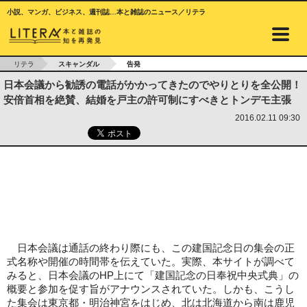
小説、マンガ、ビジネス、週刊誌…本と雑誌のニュース／リテラ
リテラ
スキャンダル
告発
日本会議から勧誘の電話がかかってきたのでやりとりを全公開！
安倍首相を絶賛、結婚を戸主の許可制にすべきとトンデモ主張
2016.02.11 09:30
日本会議は通話の終わり際にも、この建国記念日の集会の正
式名称や開催の時間帯を伝えていた。実際、本サイトが調べて
みると、日本会議のHP上にて「建国記念の日奉祝中央式典」の
概要と参加を促す旨がアナウンスされていた。しかも、こうし
た集会は東京都・明治神宮をはじめ、北は北海道から南は鹿児