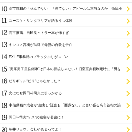
高市首相の「休んでない」「寝てない」アピールは本当なのか 徹底検
証
ユースケ・サンタマリアが語るうつ体験
高市推薦、自民党ヒトラー本が怖すぎ
キンコメ高橋が法廷で母親の自殺を告白
EXILE事務所のブラックぶりがスゴい
“男系男子皇位継承”は日本の伝統じゃない！旧皇室典範制定時に「男を
尊び女を卑む」と
ビリギャル“ビリ”じゃなかった？
女はなぜ岡田斗司夫に引っかかる
中傷動画作成者が“顔出し”証言も「面識なし」と言い張る高市首相の論
理破綻
岡田斗司夫“ゲス”の秘密が著書に！
朝井リョウ、会社やめるってよ！