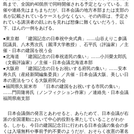
島まで、全国約40箇所で同時開催される予定となっている。主
催や連絡先はまちまちだが、日本会議の地方本部または支部の
名が記載されているケースも少なくない。その内容は、予定さ
れている講演者の顔ぶれを見れば想像に難くないだろう。以
下、ほんの一例をあげる。
●東京都 「建国記念の日奉祝中央式典」……山谷えりこ参議
院議員、八木秀次氏（麗澤大学教授）、石平氏（評論家）／主
催・日本の建国を祝う会
●北海道 「建国記念の日奉祝道民の集い」……小川榮太郎氏
（文藝評論家）／主催・日本会議北海道本部
●大阪府 「建国記念の日をお祝いする府民の集い」……安本
寿久氏（産経新聞編集委員）／共催・日本会議大阪、美しい日
本の憲法をつくる大阪府民の会
●福岡県久留米市 「日本の建国をお祝いする市民の集い」
……門田隆将氏（ノンフィクション作家）／連絡先・日本会議
福岡県南支部
日本会議側の発言とあわせると、あらためて、日本会議が右
派の全国運動において中心的役割を果たしていることがわか
る。しかも、今日の建国記念日に行われる日本会議の集会の多
くは入場無料や事前予約不要のようだが、おそらく改憲の署名