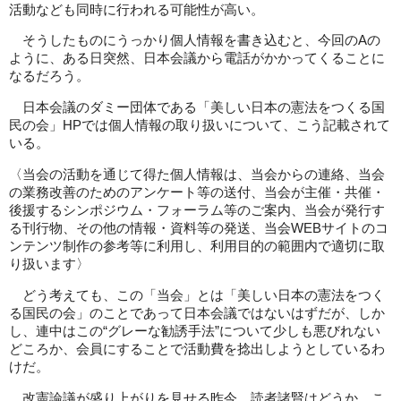
活動なども同時に行われる可能性が高い。
そうしたものにうっかり個人情報を書き込むと、今回のAの
ように、ある日突然、日本会議から電話がかかってくることに
なるだろう。
日本会議のダミー団体である「美しい日本の憲法をつくる国
民の会」HPでは個人情報の取り扱いについて、こう記載されて
いる。
〈当会の活動を通じて得た個人情報は、当会からの連絡、当会
の業務改善のためのアンケート等の送付、当会が主催・共催・
後援するシンポジウム・フォーラム等のご案内、当会が発行す
る刊行物、その他の情報・資料等の発送、当会WEBサイトのコ
ンテンツ制作の参考等に利用し、利用目的の範囲内で適切に取
り扱います〉
どう考えても、この「当会」とは「美しい日本の憲法をつく
る国民の会」のことであって日本会議ではないはずだが、しか
し、連中はこの“グレーな勧誘手法”について少しも悪びれない
どころか、会員にすることで活動費を捻出しようとしているわ
けだ。
改憲論議が盛り上がりを見せる昨今、読者諸賢はどうか、こ