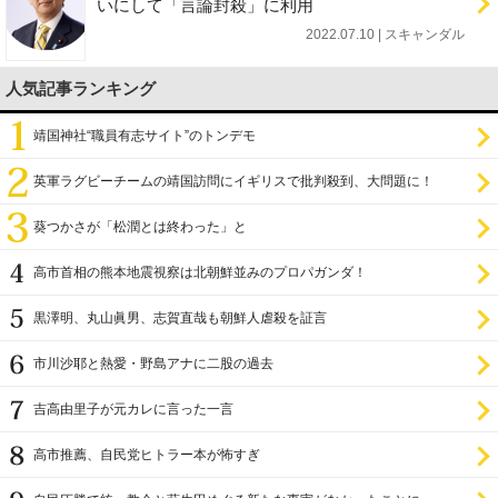
いにして「言論封殺」に利用
2022.07.10 | スキャンダル
人気記事ランキング
靖国神社“職員有志サイト”のトンデモ
英軍ラグビーチームの靖国訪問にイギリスで批判殺到、大問題に！
葵つかさが「松潤とは終わった」と
高市首相の熊本地震視察は北朝鮮並みのプロパガンダ！
黒澤明、丸山眞男、志賀直哉も朝鮮人虐殺を証言
市川沙耶と熱愛・野島アナに二股の過去
吉高由里子が元カレに言った一言
高市推薦、自民党ヒトラー本が怖すぎ