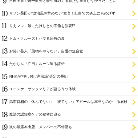
自民圧勝で統一教会と萩生田めぐる新たな事実がなかったことに
サザン桑田が“政治風刺辞めない”宣言！紅白での炎上にもめげず
りえママ、娘にたけしとの不倫を強要!?
トム・クルーズもハマる宗教の裏
お笑い芸人「薬物をやらない」自慢の無自覚
たかじん「在日」ルーツ迫る評伝
NHKが“押し付け憲法論”否定の番組
ユースケ・サンタマリアが語るうつ体験
高市首相の「休んでない」「寝てない」アピールは本当なのか 徹底検
証
魔法の認知症ケアの秘密に迫る
嵐の暴露本出版！メンバーの不仲話も