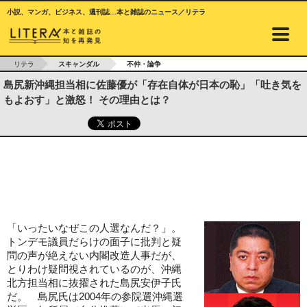
小説、マンガ、ビジネス、週刊誌…本と雑誌のニュース／リテラ
リテラ
スキャンダル
不仲・論争
島尻新沖縄担当相に佐藤優が「存在自体が日本の恥」「吐き気を
もよおす」と激怒！ その理由とは？
「いったいなぜこの人選なんだ？」。
トンデモ議員だらけの面子に批判と疑
問の声が絶えない内閣改造人事だが、
とりわけ疑問視されているのが、沖縄
北方担当相に抜擢された島尻安伊子氏
だ。 島尻氏は2004年の参院選沖縄選