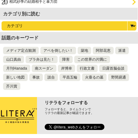
相武紗季の結婚相手と暴力団
カテゴリ別に読む
話題のキーワード
メディア定点観測
アベを倒したい！
築地
阿部花恵
派遣
山口真由
ブラ弁は見た！
障害
この世界の片隅に
月刊Hanada
南スーダン
岸博幸
行政文書
日露首脳会談
新しい地図
事故
談合
平昌五輪
火垂るの墓
野間易通
芥川賞
リテラをフォローする
フォローすると、タイムラインで
リテラの最新記事が確認できます。