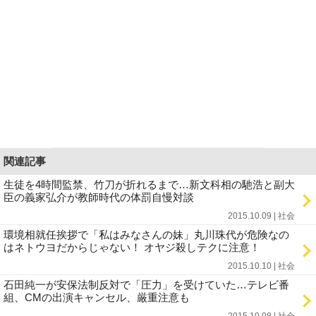
関連記事
生徒を4時間監禁、竹刀が折れるまで…新文科相の馳浩と副大
臣の義家弘介が教師時代の体罰自慢対談
2015.10.09 | 社会
環境相就任挨拶で「私はみなさんの妹」丸川珠代が危険なの
はネトウヨだからじゃない！ オヤジ殺しテクに注意！
2015.10.10 | 社会
石田純一が安保法制反対で「圧力」を受けていた…テレビ番
組、CMの出演キャンセル、厳重注意も