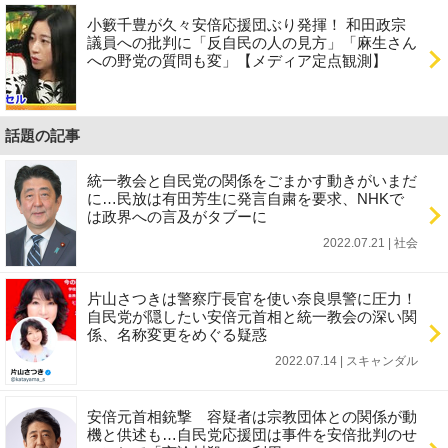
小籔千豊が久々安倍応援団ぶり発揮！ 和田政宗
議員への批判に「反自民の人の見方」「麻生さん
への野党の質問も変」【メディア定点観測】
話題の記事
統一教会と自民党の関係をごまかす動きがいまだ
に…民放は有田芳生に発言自粛を要求、NHKで
は政界への言及がタブーに
2022.07.21 | 社会
片山さつきは警察庁長官を使い奈良県警に圧力！
自民党が隠したい安倍元首相と統一教会の深い関
係、名称変更をめぐる疑惑
2022.07.14 | スキャンダル
安倍元首相銃撃 容疑者は宗教団体との関係が動
機と供述も…自民党応援団は事件を安倍批判のせ