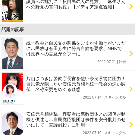
議員への批判に「反自民の人の見方」「麻生さん
への野党の質問も変」【メディア定点観測】
話題の記事
統一教会と自民党の関係をごまかす動きがいまだ
に…民放は有田芳生に発言自粛を要求、NHKで
は政界への言及がタブーに
2022.07.21 | 社会
片山さつきは警察庁長官を使い奈良県警に圧力！
自民党が隠したい安倍元首相と統一教会の深い関
係、名称変更をめぐる疑惑
2022.07.14 | スキャンダル
安倍元首相銃撃 容疑者は宗教団体との関係が動
機と供述も…自民党応援団は事件を安倍批判のせ
いにして「言論封殺」に利用
2022.07.10 | スキャンダル