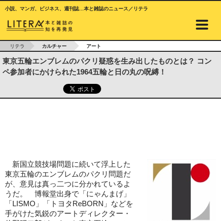
小説、マンガ、ビジネス、週刊誌…本と雑誌のニュース／リテラ
リテラ
カルチャー
アート
東京五輪エンブレムのパクリ疑惑を生み出したものとは？ コン
ペ参加者にかけられた1964五輪と日の丸の呪縛！
新国立競技場問題に続いて浮上した
東京五輪のエンブレムのパクリ問題だ
が、意見は真っ二つに分かれているよ
うだ。 博報堂出身で「にゃんまげ」
「LISMO」「トヨタReBORN」などを
手がけた気鋭のアートディレクター・