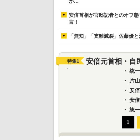
が…
安倍首相が官邸記者とのオフ懇
言！
「無知」「支離滅裂」佐藤優と
安倍元首相・自
特集
1
・
統一教
・
片山さ
・
安倍元
・
安倍晋
・
統一