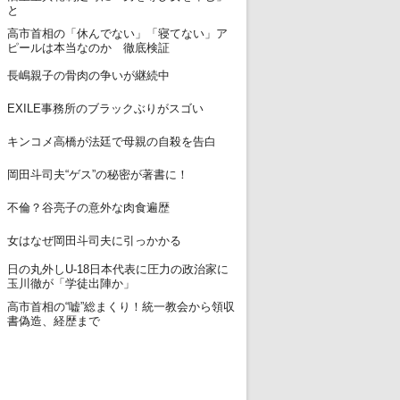
と
高市首相の「休んでない」「寝てない」ア
12
ピールは本当なのか 徹底検証
13
長嶋親子の骨肉の争いが継続中
14
EXILE事務所のブラックぶりがスゴい
15
キンコメ高橋が法廷で母親の自殺を告白
16
岡田斗司夫“ゲス”の秘密が著書に！
17
不倫？谷亮子の意外な肉食遍歴
18
女はなぜ岡田斗司夫に引っかかる
日の丸外しU-18日本代表に圧力の政治家に
19
玉川徹が「学徒出陣か」
高市首相の“嘘”総まくり！統一教会から領収
20
書偽造、経歴まで