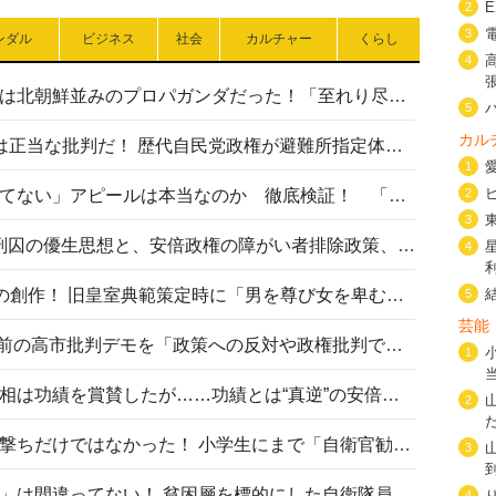
2
3
ンダル
ビジネス
社会
カルチャー
くらし
4
高市首相の熊本地震避難所視察は北朝鮮並みのプロパガンダだった！「至れり尽くせり」の選ばれた避難所の一方で実態は…
5
カル
〈#ミサイルよりクーラーを〉は正当な批判だ！ 歴代自民党政権が避難所指定体育館へのエアコン設置を遅らせてきた客観的事実
1
2
高市首相の「休んでない」「寝てない」アピールは本当なのか 徹底検証！ 「資料読み込み」「アイロンがけ」も矛盾だらけ…
3
相模原事件から10年──植松死刑囚の優生思想と、安倍政権の障がい者排除政策、右派勢力の差別主義との関係を改めて問う
4
“男系男子の皇位継承”は明治期の創作！ 旧皇室典範策定時に「男を尊び女を卑むの慣習、人民の脳髄」とトンデモ論で女性天皇を否定
5
芸能
山里亮太が『DayDay.』で国会前の高市批判デモを「政策への反対や政権批判でない」と捻じ曲げ解説 デモ参加者から批判殺到
1
安倍晋三元首相の命日で高市首相は功績を賞賛したが……功績とは“真逆”の安倍元首相のトンデモ発言を振り返る
2
自衛隊リクルートは貧困層狙い撃ちだけではなかった！ 小学生にまで「自衛官勧誘」目的のパンフレット作成
3
「自衛隊は経済的に厳しい子が」は間違ってない！ 貧困層を標的にした自衛隊員募集、やす子、山上被告も…日本でも進む“経済的徴兵制”
4