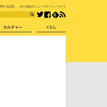
知を再発見
関する話題……本と雑誌のニュースサイト／リテラ
Facebook
feedly
RSS
Twitter
ス
社会
カルチャー
くらし