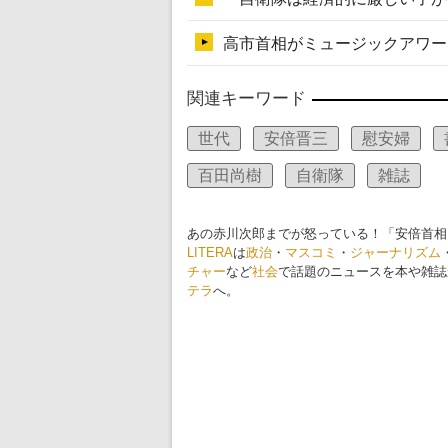
関連キーワード
世代
安倍晋三
慰安婦
百田尚樹
自衛隊
雑誌
あの赤川次郎までが怒っている！「安倍首相
LITERA
は
政治
・
マスコミ
・
ジャーナリズム
チャー
など
社会
で話題のニュースを本や雑誌
テラ
へ。