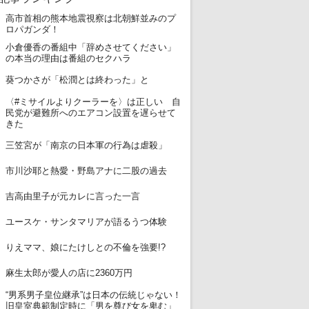
高市首相の熊本地震視察は北朝鮮並みのプ
1
ロパガンダ！
小倉優香の番組中「辞めさせてください」
2
の本当の理由は番組のセクハラ
3
葵つかさが「松潤とは終わった」と
〈#ミサイルよりクーラーを〉は正しい 自
4
民党が避難所へのエアコン設置を遅らせて
きた
5
三笠宮が「南京の日本軍の行為は虐殺」
6
市川沙耶と熱愛・野島アナに二股の過去
7
吉高由里子が元カレに言った一言
8
ユースケ・サンタマリアが語るうつ体験
9
りえママ、娘にたけしとの不倫を強要!?
10
麻生太郎が愛人の店に2360万円
“男系男子皇位継承”は日本の伝統じゃない！
11
旧皇室典範制定時に「男を尊び女を卑む」