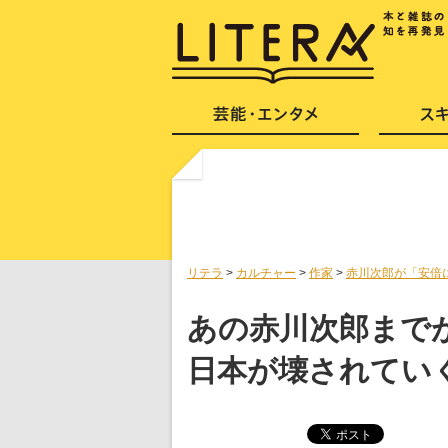
リテラ
>
カルチャー
>
作家
>
赤川次郎が「安倍
あの赤川次郎まで
日本が壊されてい