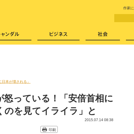
LITERA／リテラ 本と雑誌の
作家に
芸能・エンタメ
スキャンダル
ビジネ
に日本が壊される」
が怒っている！「安倍首相に
くのを見てイライラ」と
2015.07.14 08:38
印刷