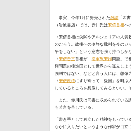
事実、今年1月に発売された
雑誌
「図書
（岩波書店）では、赤川氏は
安倍首相
へ
〈安倍首相は尖閣やアルジェリアの人質
のだろう。政権への冷静な批判を今のジ
争をしない」という意志を強く持つしか
〈
安倍晋三
首相が「
従軍慰安婦
問題」で
権問題の後進国として世界から孤立しよ
強制ではない、などと言う人には、想像
〈
安倍政権
にすり寄って「愛国」を叫ぶ
しているところを想像してみるといい。
また、赤川氏は同書に収められている講
も苦言を呈している。
「書き手として独立した精神をもってい
なかに入りたいというような作家が目立