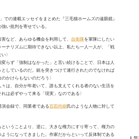
」での連載エッセイをまとめた『三毛猫ホームズの遠眼鏡』
の強い批判を寄せている。
殺害など、あらゆる機会を利用して、
自衛隊
を軍隊にしたい
ャーナリズムに期待できない以上、私たち一人一人が、「戦
ない〉
相変らず「強制はなかった」と言い続けることで、日本は人
うとしているのだ。銃を突きつけて連行されたのでなければ
力のかけらもないのだろう〉
人々は、自分が年老いて、誰も支えてくれる者のない生活を
それは必ずやって来る「現実」なのである〉
演会録で、同業者である
百田尚樹
氏のような人物に対して
るということより、逆に、大きな権力にすり寄って、権力の
つようになってきました。作家だからといって反体制である
人気