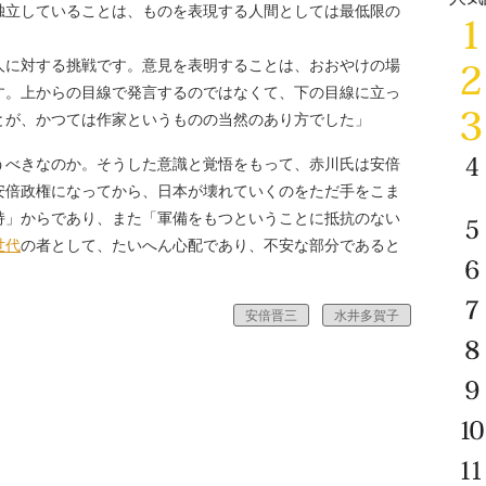
独立していることは、ものを表現する人間としては最低限の
に対する挑戦です。意見を表明することは、おおやけの場
す。上からの目線で発言するのではなくて、下の目線に立っ
とが、かつては作家というものの当然のあり方でした」
べきなのか。そうした意識と覚悟をもって、赤川氏は安倍
安倍政権になってから、日本が壊れていくのをただ手をこま
持」からであり、また「軍備をもつということに抵抗のない
世代
の者として、たいへん心配であり、不安な部分であると
安倍晋三
水井多賀子