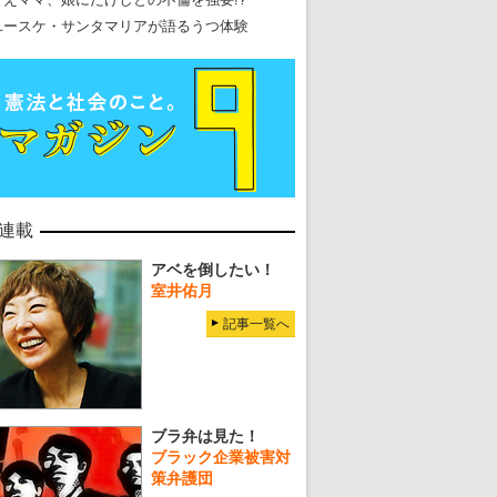
ユースケ・サンタマリアが語るうつ体験
連載
アベを倒したい！
室井佑月
記事一覧へ
ブラ弁は見た！
ブラック企業被害対
策弁護団