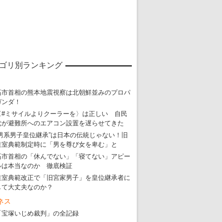
ゴリ別ランキング
高市首相の熊本地震視察は北朝鮮並みのプロパ
東京五輪強行開催特別企画 大ウソだら
ガンダ！
・
五輪入場行進にすぎやまこういちの曲、杉田水脈のLGB
〈#ミサイルよりクーラーを〉は正しい 自民
党が避難所へのエアコン設置を遅らせてきた
・
大ウソだらけの東京五輪！ 安倍・菅・森はどんな嘘を
“男系男子皇位継承”は日本の伝統じゃない！旧
・
五輪サッカー・久保建英が南アの陽性者に「僕らに損ではない」
皇室典範制定時に「男を尊び女を卑む」と
高市首相の「休んでない」「寝てない」アピー
・
五輪関係者が入国当日、築地を散歩！
ルは本当なのか 徹底検証
・
五輪でIOCラウンジ以外にVIPルーム、広告代理店は物品購入
皇室典範改正で「旧宮家男子」を皇位継承者に
して大丈夫なのか？
ネス
「宝塚いじめ裁判」の全記録