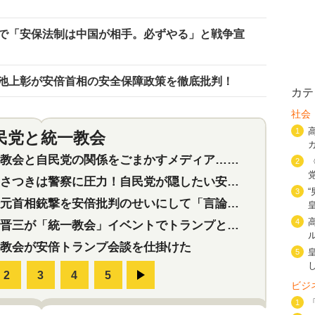
で「安保法制は中国が相手。必ずやる」と戦争宣
池上彰が安倍首相の安全保障政策を徹底批判！
カテ
社会
1
民党と統一教会
特集
2
会と自民党の関係をごまかすメディア…民放は有田芳生に発言自粛を要求
2
つきは警察に圧力！自民党が隠したい安倍元首相と統一教会の深い関係
3
首相銃撃を安倍批判のせいにして「言論封殺」に利用する自民党応援団
4
三が「統一教会」イベントでトランプと演説！同性婚や夫婦別姓を攻撃
教会が安倍トランプ会談を仕掛けた
5
ビジ
1