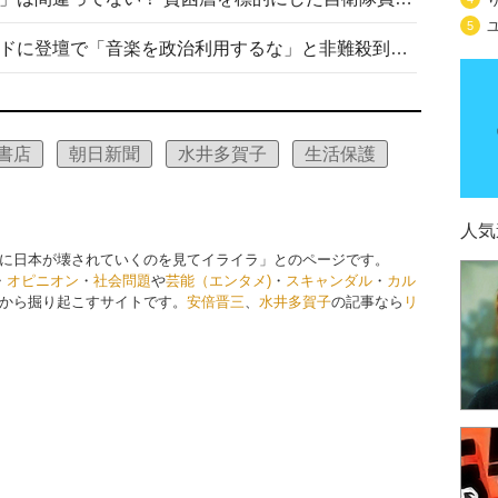
5
高市首相がミュージックアワードに登壇で「音楽を政治利用するな」と非難殺到！ MAJの国策的本質を批判する声も
書店
朝日新聞
水井多賀子
生活保護
人気
に日本が壊されていくのを見てイライラ」とのページです。
・
オピニオン
・
社会問題
や
芸能（エンタメ)
・
スキャンダル
・
カル
から掘り起こすサイトです。
安倍晋三
、
水井多賀子
の記事なら
リ