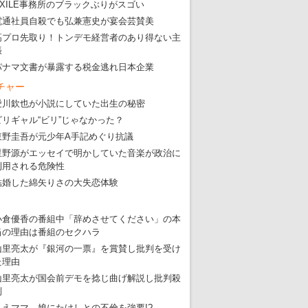
EXILE事務所のブラックぶりがスゴい
電通社員自殺でも弘兼憲史が宴会芸賛美
高プロ先取り！トンデモ経営者のあり得ない主
張
パナマ文書が暴露する税金逃れ日本企業
チャー
愛川欽也が小説にしていた出生の秘密
ビリギャル“ビリ”じゃなかった？
東野圭吾が元少年A手記めぐり抗議
星野源がエッセイで明かしていた音楽が政治に
利用される危険性
結婚した綿矢りさの大失恋体験
小倉優香の番組中「辞めさせてください」の本
当の理由は番組のセクハラ
山里亮太が『銀河の一票』を賞賛し批判を受け
た理由
山里亮太が国会前デモを捻じ曲げ解説し批判殺
到
りえママ、娘にたけしとの不倫を強要!?