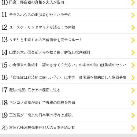
田宮二郎自殺の真相を夫人が告白！
テラスハウスの出演者がセクハラ告白
ユースケ・サンタマリアが語るうつ体験
タモリと中園ミホの不倫密会を完全スルー！
山里亮太が国会前デモを捻じ曲げ解説し批判殺到
小倉優香の番組中「辞めさせてください」の本当の理由は番組のセクハ
ラ
「自衛隊は経済的に厳しい子が」は事実 貧困層を標的にした隊員募集
魔法の認知症ケアの秘密に迫る
キンコメ高橋が法廷で母親の自殺を告白
三笠宮が「南京の日本軍の行為は虐殺」
富岡八幡宮殺傷事件犯人の日本会議活動