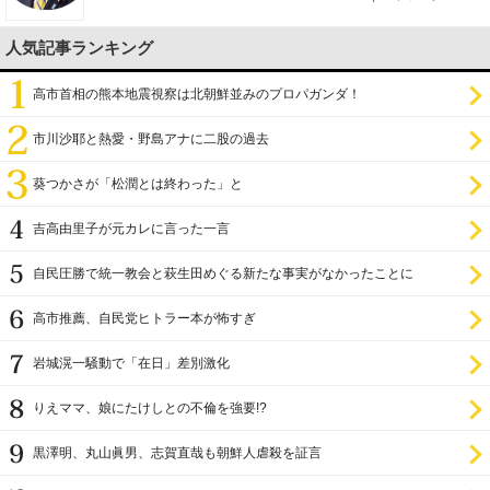
人気記事ランキング
高市首相の熊本地震視察は北朝鮮並みのプロパガンダ！
市川沙耶と熱愛・野島アナに二股の過去
葵つかさが「松潤とは終わった」と
吉高由里子が元カレに言った一言
自民圧勝で統一教会と萩生田めぐる新たな事実がなかったことに
高市推薦、自民党ヒトラー本が怖すぎ
岩城滉一騒動で「在日」差別激化
りえママ、娘にたけしとの不倫を強要!?
黒澤明、丸山眞男、志賀直哉も朝鮮人虐殺を証言