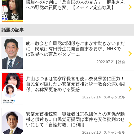
議員への批判に「反自民の人の見方」「麻生さん
への野党の質問も変」【メディア定点観測】
話題の記事
統一教会と自民党の関係をごまかす動きがいまだ
に…民放は有田芳生に発言自粛を要求、NHKで
は政界への言及がタブーに
2022.07.21 | 社会
片山さつきは警察庁長官を使い奈良県警に圧力！
自民党が隠したい安倍元首相と統一教会の深い関
係、名称変更をめぐる疑惑
2022.07.14 | スキャンダル
安倍元首相銃撃 容疑者は宗教団体との関係が動
機と供述も…自民党応援団は事件を安倍批判のせ
いにして「言論封殺」に利用
2022.07.10 | スキャンダル