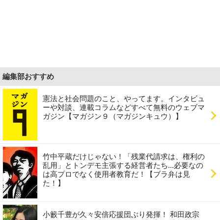
編集部おすすめ
憲法と社会問題のこと、やってます。インタビュ
ーや対談、連載コラムなどすべて無料のウェブマ
ガジン【マガジン９（マガジンキュウ）】
竹中平蔵だけじゃない！「残業代請求は、権利の
乱用」とトンデモ主張する経営者たち...必要なの
は高プロでなく使用者教育だ！【ブラ弁は見
た！】
小籔千豊が久々安倍応援団ぶり発揮！ 和田政宗