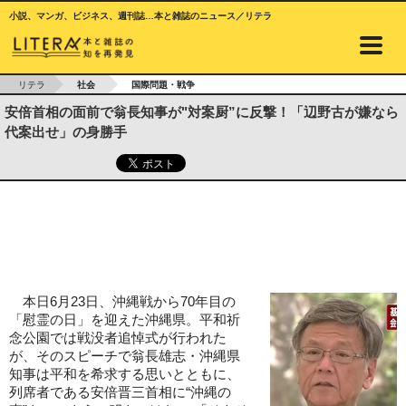
小説、マンガ、ビジネス、週刊誌…本と雑誌のニュース／リテラ
リテラ
社会
国際問題・戦争
安倍首相の面前で翁長知事が"対案厨”に反撃！「辺野古が嫌なら
代案出せ」の身勝手
本日6月23日、沖縄戦から70年目の
「慰霊の日」を迎えた沖縄県。平和祈
念公園では戦没者追悼式が行われた
が、そのスピーチで翁長雄志・沖縄県
知事は平和を希求する思いとともに、
列席者である安倍晋三首相に“沖縄の