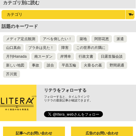
カテゴリ別に読む
話題のキーワード
メディア定点観測
アベを倒したい！
築地
阿部花恵
派遣
山口真由
ブラ弁は見た！
障害
この世界の片隅に
月刊Hanada
南スーダン
岸博幸
行政文書
日露首脳会談
新しい地図
事故
談合
平昌五輪
火垂るの墓
野間易通
芥川賞
リテラをフォローする
フォローすると、タイムラインで
リテラの最新記事が確認できます。
記事へのお問い合わせ
広告のお問い合わせ