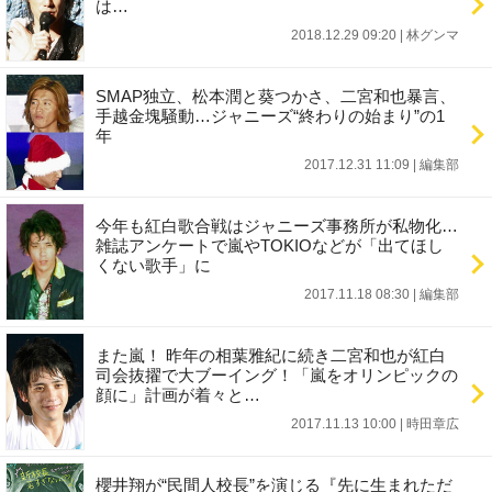
は…
2018.12.29 09:20
|
林グンマ
SMAP独立、松本潤と葵つかさ、二宮和也暴言、
手越金塊騒動…ジャニーズ“終わりの始まり”の1
年
2017.12.31 11:09
|
編集部
今年も紅白歌合戦はジャニーズ事務所が私物化…
雑誌アンケートで嵐やTOKIOなどが「出てほし
くない歌手」に
2017.11.18 08:30
|
編集部
また嵐！ 昨年の相葉雅紀に続き二宮和也が紅白
司会抜擢で大ブーイング！「嵐をオリンピックの
顔に」計画が着々と…
2017.11.13 10:00
|
時田章広
櫻井翔が“民間人校長”を演じる『先に生まれただ