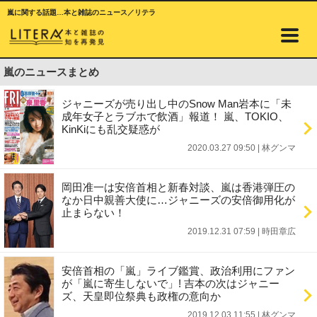
嵐に関する話題…本と雑誌のニュース／リテラ
嵐のニュースまとめ
ジャニーズが売り出し中のSnow Man岩本に「未
成年女子とラブホで飲酒」報道！ 嵐、TOKIO、
KinKiにも乱交疑惑が
2020.03.27 09:50
|
林グンマ
岡田准一は安倍首相と新春対談、嵐は香港弾圧の
なか日中親善大使に…ジャニーズの安倍御用化が
止まらない！
2019.12.31 07:59
|
時田章広
安倍首相の「嵐」ライブ鑑賞、政治利用にファン
が「嵐に寄生しないで」! 吉本の次はジャニー
ズ、天皇即位祭典も政権の意向か
2019.12.03 11:55
|
林グンマ