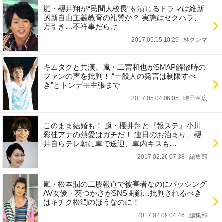
嵐・櫻井翔が“民間人校長”を演じるドラマは維新
的新自由主義教育の礼賛か？ 実態はセクハラ、
万引き…不祥事だらけ
2017.05.15 10:29
|
林グンマ
キムタクと共演、嵐・二宮和也がSMAP解散時の
ファンの声を批判！ “一般人の発言は制限すべ
き”とトンデモ主張まで
2017.05.04 06:05
|
時田章広
このまま結婚も！ 嵐・櫻井翔と『報ステ』小川
彩佳アナの熱愛はガチだ！ 連日のお泊まり、櫻
井自らテレ朝に車で送迎、車内キスも…
2017.02.26 07:38
|
編集部
嵐・松本潤の二股報道で被害者なのにバッシング
AV女優・葵つかさがSNS閉鎖…批判されるべき
はキチク松潤のほうなのに！
2017.02.09 04:46
|
編集部