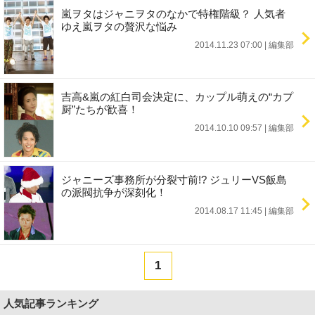
嵐ヲタはジャニヲタのなかで特権階級？ 人気者
ゆえ嵐ヲタの贅沢な悩み
2014.11.23 07:00
|
編集部
吉高&嵐の紅白司会決定に、カップル萌えの“カプ
厨”たちが歓喜！
2014.10.10 09:57
|
編集部
ジャニーズ事務所が分裂寸前!? ジュリーVS飯島
の派閥抗争が深刻化！
2014.08.17 11:45
|
編集部
1
人気記事ランキング