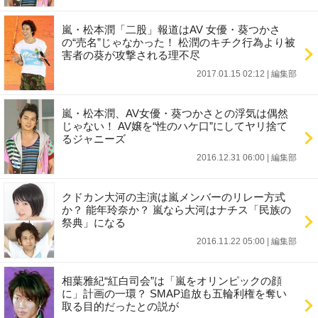
嵐・松本潤「二股」報道はAV 女優・葵つかさ
の“売名”じゃなかった！ 松潤のキチク行為より被
害者の葵が攻撃される理不尽
2017.01.15 02:12
|
編集部
嵐・松本潤、AV女優・葵つかさとの浮気は偶然
じゃない！ AV嬢を“性のハケ口”にしてヤリ捨て
るジャニーズ
2016.12.31 06:00
|
編集部
クドカン大河の主演は嵐メンバーのリレー方式
か？ 能年玲奈か？ 嵐なら大河はナチス「民族の
祭典」になる
2016.11.22 05:00
|
編集部
相葉雅紀“紅白司会”は「嵐をオリンピックの顔
に」計画の一環？ SMAP追放も五輪利権を奪い
取る目的だったとの説が