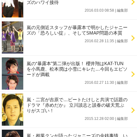
ズのハワイ接待
2016.03.03 08:58
|
編集部
嵐の元側近スタッフが暴露本で明かしたジャニー
ズの「恐ろしい掟」、そしてSMAP問題の本質
2016.02.28 11:35
|
編集部
嵐の“暴露本”第二弾が出版！ 櫻井翔はKAT-TUN
を小馬鹿、松本潤は小雪にキレた…今回もエピソ
ードが満載
2016.02.27 11:30
|
編集部
嵐・二宮が吉原で…ビートたけしと共演で話題の
ドラマ『赤めだか』 立川談志と談春の破天荒ぶ
りがスゴい！
2015.12.28 02:00
|
編集部
嵐・相葉クンが語ったジャニーズの金銭事情 い