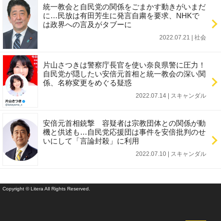
統一教会と自民党の関係をごまかす動きがいまだ
に…民放は有田芳生に発言自粛を要求、NHKで
は政界への言及がタブーに
2022.07.21 | 社会
片山さつきは警察庁長官を使い奈良県警に圧力！
自民党が隠したい安倍元首相と統一教会の深い関
係、名称変更をめぐる疑惑
2022.07.14 | スキャンダル
安倍元首相銃撃 容疑者は宗教団体との関係が動
機と供述も…自民党応援団は事件を安倍批判のせ
いにして「言論封殺」に利用
2022.07.10 | スキャンダル
Copyright © Litera All Rights Reserved.