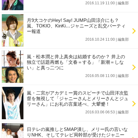
2016.11.19 11:00
|
編集部
月9大コケのHey! Say! JUMP山田涼介にも？
嵐、TOKIO、KinKi…ジャニーズと乱交パーティ
ー報道
2016.10.24 11:00
|
編集部
嵐・松本潤と井上真央は結婚するのか？ 井上の
独立で話題再燃も「文春＝する」「新潮＝しな
い」と真っ二つに
2016.05.08 11:00
|
編集部
嵐・二宮がアカデミー賞のスピーチで山田洋次監
督を無視して「ジャニーさんとメリーさんとジュ
リーさん」にお礼の言葉述べ、大顰蹙！
2016.03.06 06:53
|
編集部
日テレの嵐推しとSMAP潰し、メリー氏の言いな
りNHK、そしてテレビ局幹部が受けたジャニー