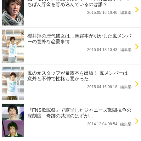
ちばん貯金を貯め込んでいるのは誰？
2015.05.16 10:46
|
編集部
櫻井翔の歴代彼女は…暴露本が明かした嵐メンバ
ーの意外な恋愛事情
2015.04.18 10:43
|
編集部
嵐の元スタッフが暴露本を出版！ 嵐メンバーは
意外と不仲で性格も悪かった
2015.04.16 08:18
|
編集部
『FNS歌謡祭』で露呈したジャニーズ派閥抗争の
深刻度 奇跡の共演のはずが…
2014.12.04 08:54
|
編集部