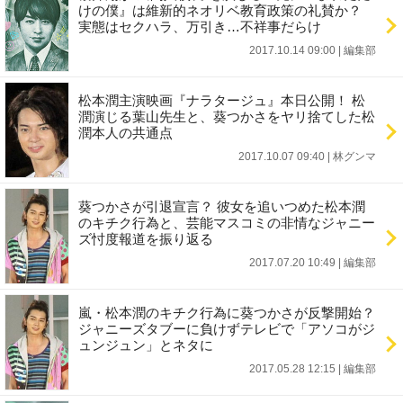
けの僕』は維新的ネオリベ教育政策の礼賛か？
実態はセクハラ、万引き…不祥事だらけ
2017.10.14 09:00
|
編集部
松本潤主演映画『ナラタージュ』本日公開！ 松
潤演じる葉山先生と、葵つかさをヤリ捨てした松
潤本人の共通点
2017.10.07 09:40
|
林グンマ
葵つかさが引退宣言？ 彼女を追いつめた松本潤
のキチク行為と、芸能マスコミの非情なジャニー
ズ忖度報道を振り返る
2017.07.20 10:49
|
編集部
嵐・松本潤のキチク行為に葵つかさが反撃開始？
ジャニーズタブーに負けずテレビで「アソコがジ
ュンジュン」とネタに
2017.05.28 12:15
|
編集部