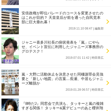
安倍政権が即位パレードのコースを変更させたの
はこれが目的？ 天皇皇后が前を通った自民党本
部に巨大垂れ幕！
2019.11.10 08:47
|
編集部
ジャニー喜多川社長の病状発表を「嵐」にやら
せ、イベント宣伝に利用したジャニーズ事務所の
グロテスク！
2019.07.01 11:42
|
時田章広
嵐・大野に活動休止を決意させた同棲謝罪会見強
要と「新しい地図」の言葉…長瀬、中居もジャニ
ーズ離脱か
2019.01.28 06:57
|
時田章広
『8時だJ』同窓会で共演も、タッキーと嵐の複雑
すぎる関係！ タッキー&翼デビューのあと櫻井翔