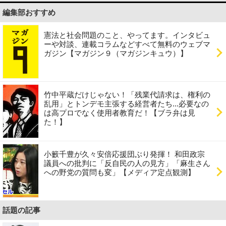
編集部おすすめ
憲法と社会問題のこと、やってます。インタビュ
ーや対談、連載コラムなどすべて無料のウェブマ
ガジン【マガジン９（マガジンキュウ）】
竹中平蔵だけじゃない！「残業代請求は、権利の
乱用」とトンデモ主張する経営者たち...必要なの
は高プロでなく使用者教育だ！【ブラ弁は見
た！】
小籔千豊が久々安倍応援団ぶり発揮！ 和田政宗
議員への批判に「反自民の人の見方」「麻生さん
への野党の質問も変」【メディア定点観測】
話題の記事