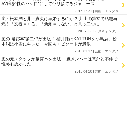
AV嬢を“性のハケ口”にしてヤリ捨てるジャニーズ
2016.12.31 | 芸能・エンタメ
嵐・松本潤と井上真央は結婚するのか？ 井上の独立で話題再
燃も「文春＝する」「新潮＝しない」と真っ二つに
2016.05.08 | スキャンダル
嵐の“暴露本”第二弾が出版！ 櫻井翔はKAT-TUNを小馬鹿、松
本潤は小雪にキレた…今回もエピソードが満載
2016.02.27 | 芸能・エンタメ
嵐の元スタッフが暴露本を出版！ 嵐メンバーは意外と不仲で
性格も悪かった
2015.04.16 | 芸能・エンタメ