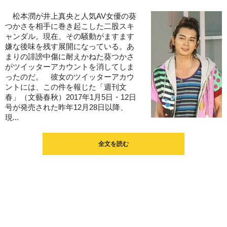
松本潤が井上真央と人気AV女優の葵
つかさを相手に巻き起こした二股スキ
ャンダル。現在、その騒動がますます
嫌な後味を残す展開になっている。あ
まりの誹謗中傷に耐えかねた葵つかさ
がツイッターアカウントを消してしま
ったのだ。 彼女のツイッターアカウ
ントには、この件を報じた「週刊文
春」（文藝春秋）2017年1月5日・12日
号が発売された昨年12月28日以降、
現...
全文を読む