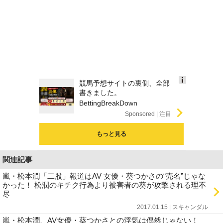
競馬予想サイトの裏側、全部
Ads
書きました。
by
BettingBreakDown
logly
Sponsored
もっと見る
関連記事
嵐・松本潤「二股」報道はAV 女優・葵つかさの“売名”じゃな
かった！ 松潤のキチク行為より被害者の葵が攻撃される理不
尽
2017.01.15 | スキャンダル
嵐・松本潤、AV女優・葵つかさとの浮気は偶然じゃない！