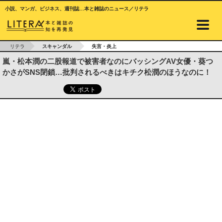
小説、マンガ、ビジネス、週刊誌…本と雑誌のニュース／リテラ
リテラ
スキャンダル
失言・炎上
嵐・松本潤の二股報道で被害者なのにバッシングAV女優・葵つ
かさがSNS閉鎖…批判されるべきはキチク松潤のほうなのに！