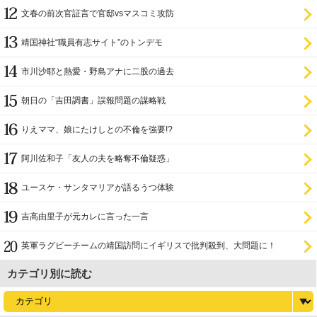
文春の前次官証言で官邸vsマスコミ攻防
靖国神社“職員有志サイト”のトンデモ
市川沙耶と熱愛・野島アナに二股の過去
朝日の「吉田調書」誤報問題の謀略戦
りえママ、娘にたけしとの不倫を強要!?
阿川佐和子「友人の夫を略奪不倫疑惑」
ユースケ・サンタマリアが語るうつ体験
吉高由里子が元カレに言った一言
英軍ラグビーチームの靖国訪問にイギリスで批判殺到、大問題に！
カテゴリ別に読む