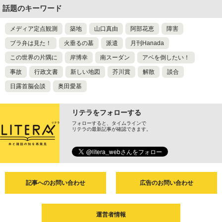
話題のキーワード
メディア定点観測
築地
山口真由
阿部花恵
障害
ブラ弁は見た！
火垂るの墓
派遣
月刊Hanada
この世界の片隅に
岸博幸
南スーダン
アベを倒したい！
事故
行政文書
新しい地図
芥川賞
解散
談合
日露首脳会談
奥田愛基
リテラをフォローする
フォローすると、タイムラインで
リテラの最新記事が確認できます。
記事へのお問い合わせ
広告のお問い合わせ
運営者情報