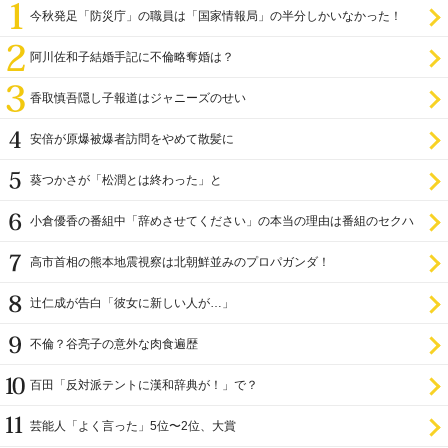
今秋発足「防災庁」の職員は「国家情報局」の半分しかいなかった！
阿川佐和子結婚手記に不倫略奪婚は？
香取慎吾隠し子報道はジャニーズのせい
安倍が原爆被爆者訪問をやめて散髪に
葵つかさが「松潤とは終わった」と
小倉優香の番組中「辞めさせてください」の本当の理由は番組のセクハ
ラ
高市首相の熊本地震視察は北朝鮮並みのプロパガンダ！
辻仁成が告白「彼女に新しい人が…」
不倫？谷亮子の意外な肉食遍歴
百田「反対派テントに漢和辞典が！」で？
芸能人「よく言った」5位〜2位、大賞