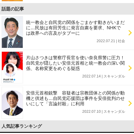
話題の記事
統一教会と自民党の関係をごまかす動きがいまだ
に…民放は有田芳生に発言自粛を要求、NHKで
は政界への言及がタブーに
2022.07.21 | 社会
片山さつきは警察庁長官を使い奈良県警に圧力！
自民党が隠したい安倍元首相と統一教会の深い関
係、名称変更をめぐる疑惑
2022.07.14 | スキャンダル
安倍元首相銃撃 容疑者は宗教団体との関係が動
機と供述も…自民党応援団は事件を安倍批判のせ
いにして「言論封殺」に利用
2022.07.10 | スキャンダル
人気記事ランキング