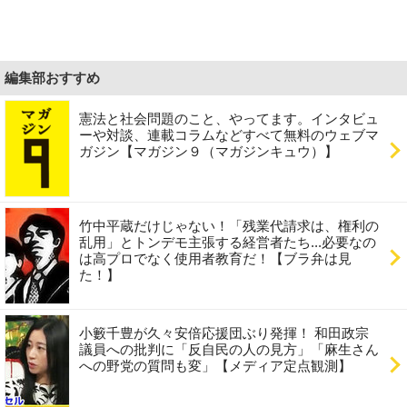
編集部おすすめ
憲法と社会問題のこと、やってます。インタビュ
ーや対談、連載コラムなどすべて無料のウェブマ
ガジン【マガジン９（マガジンキュウ）】
竹中平蔵だけじゃない！「残業代請求は、権利の
乱用」とトンデモ主張する経営者たち...必要なの
は高プロでなく使用者教育だ！【ブラ弁は見
た！】
小籔千豊が久々安倍応援団ぶり発揮！ 和田政宗
議員への批判に「反自民の人の見方」「麻生さん
への野党の質問も変」【メディア定点観測】