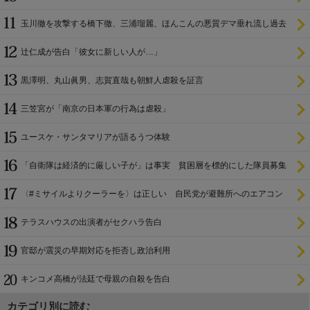
ラ
玉川徹を攻撃する橋下徹、三浦瑠麗、ほんこんの悪質デマ垂れ流し過去
辻仁成が告白「彼女に新しい人が…」
黒澤明、丸山眞男、志賀直哉も朝鮮人虐殺を証言
三笠宮が「南京の日本軍の行為は虐殺」
ユースケ・サンタマリアが語るうつ体験
「自衛隊は経済的に厳しい子が」は事実 貧困層を標的にした隊員募集
〈#ミサイルよりクーラーを〉は正しい 自民党が避難所へのエアコン
設置を遅らせてきた
テラスハウスの出演者がセクハラ告白
官邸が震災の早期対応を拒否し政治利用
キンコメ高橋が法廷で母親の自殺を告白
カテゴリ別に読む