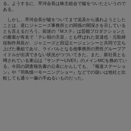
る。ようするに、早河会長は株主総会で嘘をついたというので
ある。
しかし、早河会長が嘘をついてまで追及から逃れようとした
ことは、逆にジャニーズ事務所との関係の闇深さを示している
とも言えるだろう。前述の『Mステ』は芸能プロダクションと
の癒着が有名で「テレ朝の天皇」とも呼ばれた皇達也・元取締
役制作局長が、ジャニーズと田辺エージェンシーと共同で立ち
上げた番組であり、ライバルとなる他事務所の男性グループア
イドルが出演できない状況がつづいてきた。また、新社長とも
噂されている東山は『サンデーLIVE!!』のメインMCを務めてい
る。今回の調査報告書の公表にかんしても、『報道ステーショ
ン』や『羽鳥慎一モーニングショー』などでの扱いは他社と比
較しても通り一遍の手ぬるいものだった。