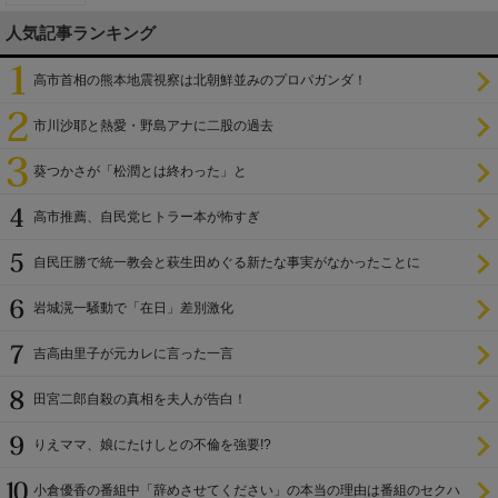
人気記事ランキング
高市首相の熊本地震視察は北朝鮮並みのプロパガンダ！
市川沙耶と熱愛・野島アナに二股の過去
葵つかさが「松潤とは終わった」と
高市推薦、自民党ヒトラー本が怖すぎ
自民圧勝で統一教会と萩生田めぐる新たな事実がなかったことに
岩城滉一騒動で「在日」差別激化
吉高由里子が元カレに言った一言
田宮二郎自殺の真相を夫人が告白！
りえママ、娘にたけしとの不倫を強要!?
小倉優香の番組中「辞めさせてください」の本当の理由は番組のセクハ