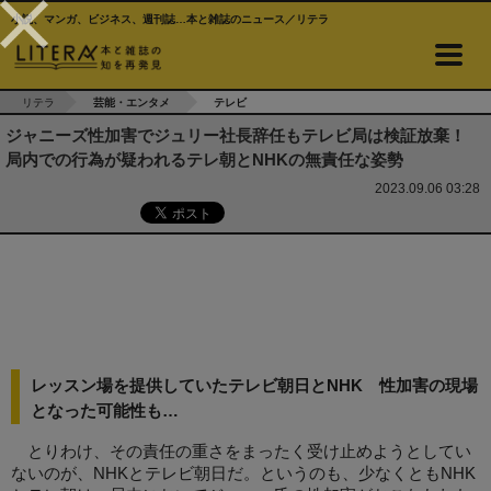
小説、マンガ、ビジネス、週刊誌…本と雑誌のニュース／リテラ
リテラ
芸能・エンタメ
テレビ
ジャニーズ性加害でジュリー社長辞任もテレビ局は検証放棄！
局内での行為が疑われるテレ朝とNHKの無責任な姿勢
2023.09.06 03:28
レッスン場を提供していたテレビ朝日とNHK 性加害の現場
となった可能性も…
とりわけ、その責任の重さをまったく受け止めようとしてい
ないのが、NHKとテレビ朝日だ。というのも、少なくともNHK