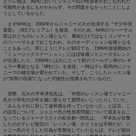
とテレ朝は、局内においてジャニー氏の性加害がおこなわれた
可能性があるにもかかわらず、その問題をなかったことにしよ
うとしているからだ。
まずNHKは、2000年からジャニーズJr.が出演する『ザ少年倶
楽部』（BSプレミアム）を放送。そのため、NHKのリハーサル
室はJr.たちのレッスン場となり、番組だけではなくコンサート
のリハーサルまでおこなわれ、Jr.のオーディション会場となる
こともあった。同じようにテレビ朝日でも、1986年放送開始の
『ミュージックステーション』にほぼ毎週ジャニーズタレント
が出演したり、1998年にはJr.にとって初のゴールデン枠のレギ
ュラー番組となる『8時だJ』を放送。一時はテレ朝局内にジャ
ニーズの稽古場が置かれていた。そして、こうしたレッスン場
が“加害の現場”になった可能性が指摘されているのだ。
実際、元Jr.の平本淳也氏は、「外部のレッスン場でジャニー
氏が小学生の少年を膝に座らせて股間をいじったりしていた」
「みんなそれに対して違和感を持っていなかった」と証言。こ
の証言について、ジャニー氏の性加害問題について追及をおこ
なっているジャーナリストの松谷創一郎氏は、〈平本氏が目撃
したのがテレビ朝日の「レッスン場」かどうかは不明だが、ジ
ャニー氏のそうした行為が常態化していたならば、テレビ朝日