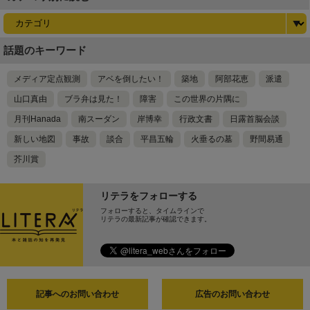
話題のキーワード
メディア定点観測
アベを倒したい！
築地
阿部花恵
派遣
山口真由
ブラ弁は見た！
障害
この世界の片隅に
月刊Hanada
南スーダン
岸博幸
行政文書
日露首脳会談
新しい地図
事故
談合
平昌五輪
火垂るの墓
野間易通
芥川賞
リテラをフォローする
フォローすると、タイムラインで
リテラの最新記事が確認できます。
記事へのお問い合わせ
広告のお問い合わせ