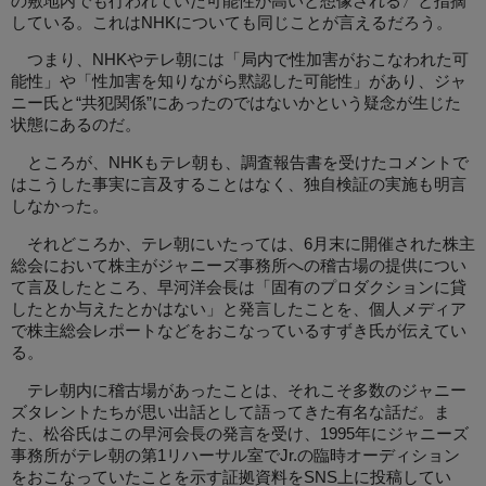
の敷地内でも行われていた可能性が高いと想像される〉と指摘
している。これはNHKについても同じことが言えるだろう。
つまり、NHKやテレ朝には「局内で性加害がおこなわれた可
能性」や「性加害を知りながら黙認した可能性」があり、ジャ
ニー氏と“共犯関係”にあったのではないかという疑念が生じた
状態にあるのだ。
ところが、NHKもテレ朝も、調査報告書を受けたコメントで
はこうした事実に言及することはなく、独自検証の実施も明言
しなかった。
それどころか、テレ朝にいたっては、6月末に開催された株主
総会において株主がジャニーズ事務所への稽古場の提供につい
て言及したところ、早河洋会長は「固有のプロダクションに貸
したとか与えたとかはない」と発言したことを、個人メディア
で株主総会レポートなどをおこなっているすずき氏が伝えてい
る。
テレ朝内に稽古場があったことは、それこそ多数のジャニー
ズタレントたちが思い出話として語ってきた有名な話だ。ま
た、松谷氏はこの早河会長の発言を受け、1995年にジャニーズ
事務所がテレ朝の第1リハーサル室でJr.の臨時オーディション
をおこなっていたことを示す証拠資料をSNS上に投稿してい