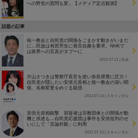
への野党の質問も変」【メディア定点観測】
話題の記事
統一教会と自民党の関係をごまかす動きがいまだ
に…民放は有田芳生に発言自粛を要求、NHKで
は政界への言及がタブーに
2022.07.21 | 社会
片山さつきは警察庁長官を使い奈良県警に圧力！
自民党が隠したい安倍元首相と統一教会の深い関
係、名称変更をめぐる疑惑
2022.07.14 | スキャンダル
安倍元首相銃撃 容疑者は宗教団体との関係が動
機と供述も…自民党応援団は事件を安倍批判のせ
いにして「言論封殺」に利用
2022.07.10 | スキャンダル