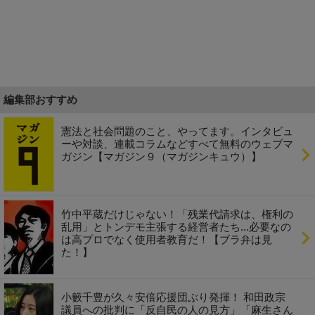
編集部おすすめ
憲法と社会問題のこと、やってます。インタビュ
ーや対談、連載コラムなどすべて無料のウェブマ
ガジン【マガジン９（マガジンキュウ）】
竹中平蔵だけじゃない！「残業代請求は、権利の
乱用」とトンデモ主張する経営者たち...必要なの
は高プロでなく使用者教育だ！【ブラ弁は見
た！】
小籔千豊が久々安倍応援団ぶり発揮！ 和田政宗
議員への批判に「反自民の人の見方」「麻生さん