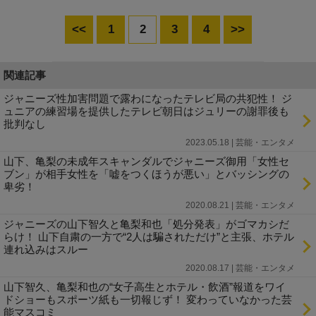
<<
1
2
3
4
>>
関連記事
ジャニーズ性加害問題で露わになったテレビ局の共犯性！ ジ
ュニアの練習場を提供したテレビ朝日はジュリーの謝罪後も
批判なし
2023.05.18 | 芸能・エンタメ
山下、亀梨の未成年スキャンダルでジャニーズ御用「女性セ
ブン」が相手女性を「嘘をつくほうが悪い」とバッシングの
卑劣！
2020.08.21 | 芸能・エンタメ
ジャニーズの山下智久と亀梨和也「処分発表」がゴマカシだ
らけ！ 山下自粛の一方で“2人は騙されただけ”と主張、ホテル
連れ込みはスルー
2020.08.17 | 芸能・エンタメ
山下智久、亀梨和也の“女子高生とホテル・飲酒”報道をワイ
ドショーもスポーツ紙も一切報じず！ 変わっていなかった芸
能マスコミ