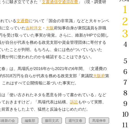
うに騒ぎ立ててきた「
文書通信交通滞在費
」（現・調査研
されている
文通費
について「国会の非常識」などと大キャンペ
頭に立っていた
吉村洋文
・
大阪
府知事自身が衆院議員を辞職
万円を受け取っていた事実が発覚。さらに、維新がHPで公開し
員が自分が代表を務める政党支部や資金管理団体に寄付する
ていたことが判明。もちろん、金には色がついていないた
通費が何に使われたのかを確認することはできない。
」は、馬場氏が2016年から2021年の6年間、〈文通費の
る約5318万円を自らが代表を務める政党支部「衆議院
大阪府
第
。これはすべて公開情報に基づいた事実だ。
は「使い古されたネタを悪意を持って書かれている」など
うておきますけど」「馬場代表は結構、
訴訟
もやって実際、
た前置きをした上で、猛然と反論をはじめたのだ。
本維新の会
編集部
藤田文武
週刊文春
馬場伸幸