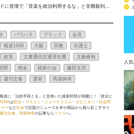
高市首相がミュージックアワードに登壇で「音楽を政治利用するな」と非難殺到！ MAJの国策的本質を批判する声も
5
タ
パワハラ
ブラック
会見
報道1930
大阪
宗教
弁護士
政策
文書通信交通滞在費
文藝春秋
人気
新聞
税金
維新の会
藤田文武
週刊文春
選挙
馬場伸幸
報道に「法的手段とる」と息巻いた維新幹部が弱腰に！「政治と
ITERA
は
政治
・
マスコミ
・
ジャーナリズム
・
オピニオン
・
社会問
チャー
など
社会
で話題のニュースを本や雑誌から掘り起こすサイ
週刊文春
、
馬場伸幸
の記事なら
リテラ
へ。