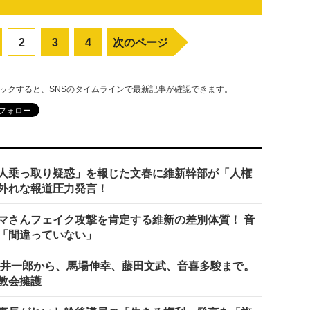
2
3
4
次のページ
リックすると、SNSのタイムラインで最新記事が確認できます。
人乗っ取り疑惑」を報じた文春に維新幹部が「人権
外れな報道圧力発言！
マさんフェイク攻撃を肯定する維新の差別体質！ 音
「間違っていない」
松井一郎から、馬場伸幸、藤田文武、音喜多駿まで。
教会擁護