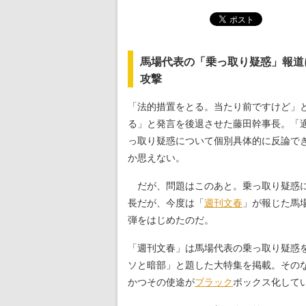
馬場代表の「乗っ取り疑惑」報道
攻撃
「法的措置をとる。当たり前ですけど」
る」と発言を後退させた藤田幹事長。「
っ取り疑惑について個別具体的に反論で
か思えない。
だが、問題はこのあと。乗っ取り疑惑に
長だが、今度は「
週刊文春
」が報じた馬
弾をはじめたのだ。
「週刊文春」は馬場代表の乗っ取り疑惑を
ソと暗部」と題した大特集を掲載。その
かつその使途が
ブラック
ボックス化して