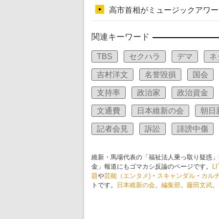
関連キーワード
TBS
セクハラ
デマ
ネ
吉村洋文
名誉毀損
国会
支持率
政治家
政治資金
文通費
日本維新の会
朝日
記者会見
訴訟
誹謗中傷
維新・馬場代表の「福祉法人乗っ取り疑惑」
金」報道にもゴマカシ反論のページです。
L
題
や
芸能（エンタメ)
・
スキャンダル
・
カル
トです。
日本維新の会
、
編集部
、
藤田文武
、