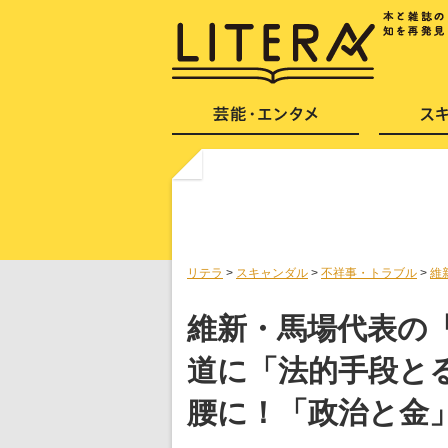
リテラ
>
スキャンダル
>
不祥事・トラブル
>
維
維新・馬場代表の
道に「法的手段と
腰に！「政治と金