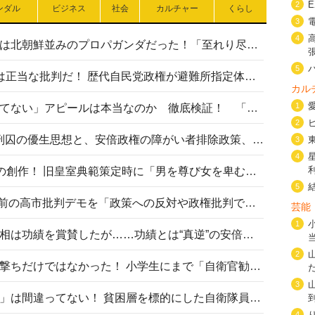
2
ンダル
ビジネス
社会
カルチャー
くらし
3
4
高市首相の熊本地震避難所視察は北朝鮮並みのプロパガンダだった！「至れり尽くせり」の選ばれた避難所の一方で実態は…
5
〈#ミサイルよりクーラーを〉は正当な批判だ！ 歴代自民党政権が避難所指定体育館へのエアコン設置を遅らせてきた客観的事実
カル
1
高市首相の「休んでない」「寝てない」アピールは本当なのか 徹底検証！ 「資料読み込み」「アイロンがけ」も矛盾だらけ…
2
相模原事件から10年──植松死刑囚の優生思想と、安倍政権の障がい者排除政策、右派勢力の差別主義との関係を改めて問う
3
4
“男系男子の皇位継承”は明治期の創作！ 旧皇室典範策定時に「男を尊び女を卑むの慣習、人民の脳髄」とトンデモ論で女性天皇を否定
5
山里亮太が『DayDay.』で国会前の高市批判デモを「政策への反対や政権批判でない」と捻じ曲げ解説 デモ参加者から批判殺到
芸能
1
安倍晋三元首相の命日で高市首相は功績を賞賛したが……功績とは“真逆”の安倍元首相のトンデモ発言を振り返る
2
自衛隊リクルートは貧困層狙い撃ちだけではなかった！ 小学生にまで「自衛官勧誘」目的のパンフレット作成
3
「自衛隊は経済的に厳しい子が」は間違ってない！ 貧困層を標的にした自衛隊員募集、やす子、山上被告も…日本でも進む“経済的徴兵制”
4