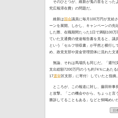
そのひとつが、維新が鬼の首をとったよ
究広報滞在費）の問題だ。
維新は
国会
議員に毎月100万円が支給
ーンを展開。しかし、キャンペーンの先
した際、在職期間たった1日で満額100
ていた文通費の使途報告書を見ると、議
という「セルフ領収書」が平然と横行し
め、政党支部や資金管理団体に流れた文
無論、それは馬場氏も同じだ。「週刊文春
支出総額7200万円のうち約74％にあた
17
選挙
区支部」に寄付〉していたと指摘
ところが、この報道に対し、藤田幹事長
と攻撃。「この機会やから、ちょっと言
勝訴してることもある」などと恫喝めい
日