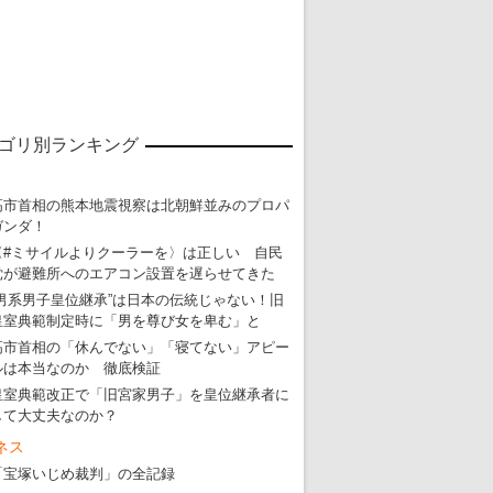
ゴリ別ランキング
東京五輪強行開催特別企画 大ウソだら
高市首相の熊本地震視察は北朝鮮並みのプロパ
・
五輪入場行進にすぎやまこういちの曲、杉田水脈のLGB
ガンダ！
〈#ミサイルよりクーラーを〉は正しい 自民
・
大ウソだらけの東京五輪！ 安倍・菅・森はどんな嘘を
党が避難所へのエアコン設置を遅らせてきた
・
五輪サッカー・久保建英が南アの陽性者に「僕らに損ではない」
“男系男子皇位継承”は日本の伝統じゃない！旧
皇室典範制定時に「男を尊び女を卑む」と
・
五輪関係者が入国当日、築地を散歩！
高市首相の「休んでない」「寝てない」アピー
・
五輪でIOCラウンジ以外にVIPルーム、広告代理店は物品購入
ルは本当なのか 徹底検証
皇室典範改正で「旧宮家男子」を皇位継承者に
して大丈夫なのか？
ネス
「宝塚いじめ裁判」の全記録