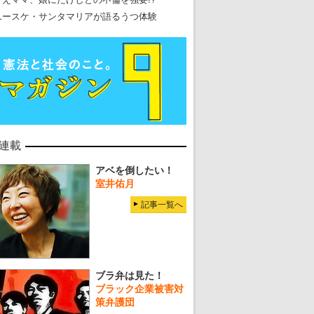
ユースケ・サンタマリアが語るうつ体験
連載
アベを倒したい！
室井佑月
記事一覧へ
ブラ弁は見た！
ブラック企業被害対
策弁護団