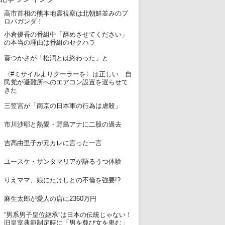
高市首相の熊本地震視察は北朝鮮並みのプ
1
ロパガンダ！
小倉優香の番組中「辞めさせてください」
2
の本当の理由は番組のセクハラ
3
葵つかさが「松潤とは終わった」と
〈#ミサイルよりクーラーを〉は正しい 自
4
民党が避難所へのエアコン設置を遅らせて
きた
5
三笠宮が「南京の日本軍の行為は虐殺」
6
市川沙耶と熱愛・野島アナに二股の過去
7
吉高由里子が元カレに言った一言
8
ユースケ・サンタマリアが語るうつ体験
9
りえママ、娘にたけしとの不倫を強要!?
10
麻生太郎が愛人の店に2360万円
“男系男子皇位継承”は日本の伝統じゃない！
11
旧皇室典範制定時に「男を尊び女を卑む」