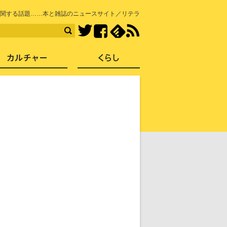
知を再発見
関する話題……本と雑誌のニュースサイト／リテラ
Facebook
feedly
RSS
Twitter
ス
社会
カルチャー
くらし