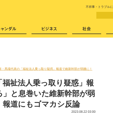
LITERA／リテラ 本と雑誌の
不祥事・トラブルに
芸能・エンタメ
スキャンダル
ビジネ
新・馬場代表の「福祉法人乗っ取り疑惑」報道で維新幹部が弱腰に！
「福祉法人乗っ取り疑惑」報
る」と息巻いた維新幹部が弱
」報道にもゴマカシ反論
2023.08.22 03:00