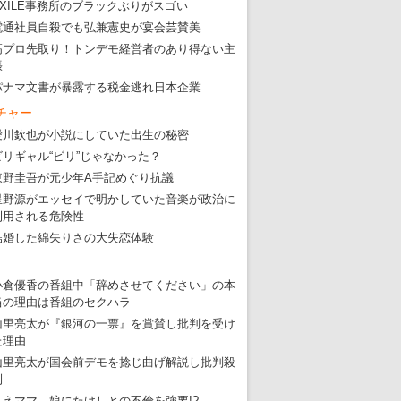
EXILE事務所のブラックぶりがスゴい
電通社員自殺でも弘兼憲史が宴会芸賛美
高プロ先取り！トンデモ経営者のあり得ない主
張
パナマ文書が暴露する税金逃れ日本企業
チャー
愛川欽也が小説にしていた出生の秘密
ビリギャル“ビリ”じゃなかった？
東野圭吾が元少年A手記めぐり抗議
星野源がエッセイで明かしていた音楽が政治に
利用される危険性
結婚した綿矢りさの大失恋体験
小倉優香の番組中「辞めさせてください」の本
当の理由は番組のセクハラ
山里亮太が『銀河の一票』を賞賛し批判を受け
た理由
山里亮太が国会前デモを捻じ曲げ解説し批判殺
到
りえママ、娘にたけしとの不倫を強要!?