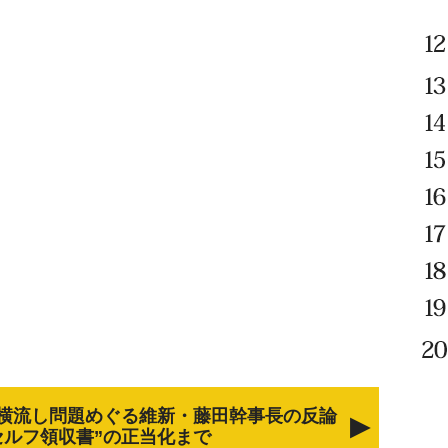
横流し問題めぐる維新・藤田幹事長の反論
セルフ領収書”の正当化まで