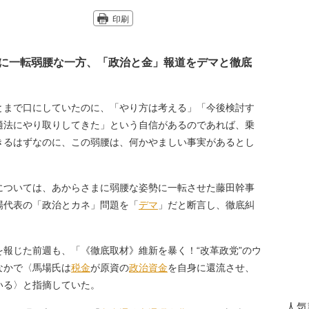
印刷
に一転弱腰な一方、「政治と金」報道をデマと徹底
とまで口にしていたのに、「やり方は考える」「今後検討す
適法にやり取りしてきた」という自信があるのであれば、乗
きるはずなのに、この弱腰は、何かやましい事実があるとし
ついては、あからさまに弱腰な姿勢に一転させた藤田幹事
場代表の「政治とカネ」問題を「
デマ
」だと断言し、徹底糾
報じた前週も、「《徹底取材》維新を暴く！“改革政党”のウ
なかで〈馬場氏は
税金
が原資の
政治資金
を自身に還流させ、
いる〉と指摘していた。
人気