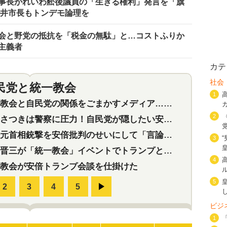
幹事長がれいわ舩後議員の「生きる権利」発言を「旗
松井市長もトンデモ論理を
会と野党の抵抗を「税金の無駄」と…コストふりか
主義者
カテ
社会
民党と統一教会
特集
2
1
会と自民党の関係をごまかすメディア…民放は有田芳生に発言自粛を要求
2
つきは警察に圧力！自民党が隠したい安倍元首相と統一教会の深い関係
首相銃撃を安倍批判のせいにして「言論封殺」に利用する自民党応援団
3
三が「統一教会」イベントでトランプと演説！同性婚や夫婦別姓を攻撃
4
教会が安倍トランプ会談を仕掛けた
5
ビジ
1