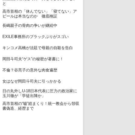
と
高市首相の「休んでない」「寝てない」ア
12
ピールは本当なのか 徹底検証
13
長嶋親子の骨肉の争いが継続中
14
EXILE事務所のブラックぶりがスゴい
15
キンコメ高橋が法廷で母親の自殺を告白
16
岡田斗司夫“ゲス”の秘密が著書に！
17
不倫？谷亮子の意外な肉食遍歴
18
女はなぜ岡田斗司夫に引っかかる
日の丸外しU-18日本代表に圧力の政治家に
19
玉川徹が「学徒出陣か」
高市首相の“嘘”総まくり！統一教会から領収
20
書偽造、経歴まで