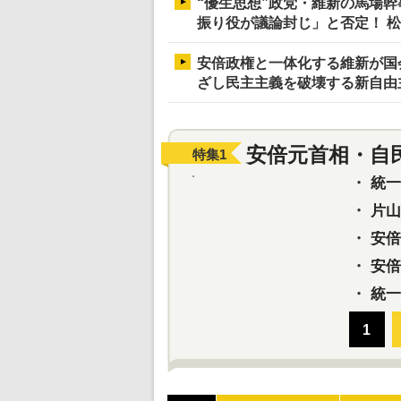
“優生思想”政党・維新の馬場
振り役が議論封じ」と否定！ 
安倍政権と一体化する維新が国
ざし民主主義を破壊する新自由
安倍元首相・自
特集
1
・
統一教
・
片山さ
・
安倍元
・
安倍晋
・
統一