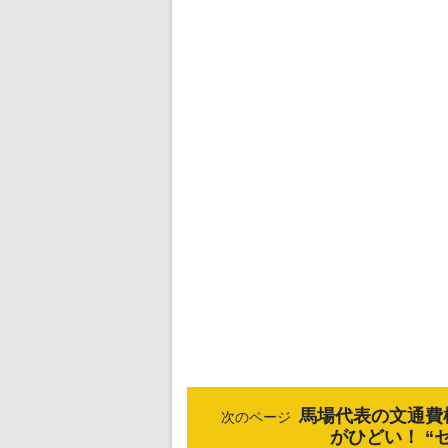
馬場代表の文通費
次のページ
がひどい！ “