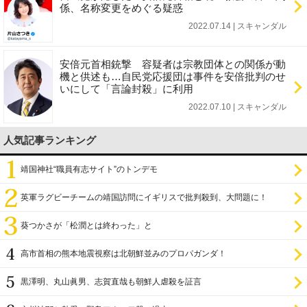
係、名称変更をめぐる疑惑
2022.07.14 | スキャンダル
安倍元首相銃撃 容疑者は宗教団体との関係が動
機と供述も…自民党応援団は事件を安倍批判のせ
いにして「言論封殺」に利用
2022.07.10 | スキャンダル
人気記事ランキング
靖国神社“職員有志サイト”のトンデモ
英軍ラグビーチームの靖国訪問にイギリスで批判殺到、大問題に！
葵つかさが「松潤とは終わった」と
高市首相の熊本地震視察は北朝鮮並みのプロパガンダ！
黒澤明、丸山眞男、志賀直哉も朝鮮人虐殺を証言