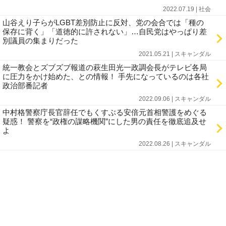
2022.07.19 | 社会
山谷えり子らがLGBT差別防止に反対、党の会合では「種の
保存に背く」「道徳的に許されない」…自民党はやっぱり差
別議員の集まりだった
2021.05.21 | スキャンダル
統一教会とズブズブ報道の萩生田光一政調会長がテレビ各局
に圧力をかけ始めた、との情報！ 手先になっているのは各社
政治部番記者
2022.09.06 | スキャンダル
中村格警察庁長官辞任でもくすぶる安倍元首相警護をめぐる
疑惑！ 警察を“政権の謀略機関”にした男の責任を徹底追及せ
よ
2022.08.26 | スキャンダル