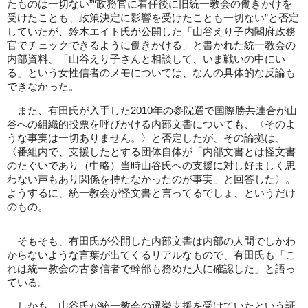
たものは一切ない”“政務官に着任後に旧統一教会の働きかけを
受けたことも、政策決定に影響を受けたことも一切ない”と否定
していたが、鈴木エイト氏が公開した「山谷えり子内閣府政務
官でチェックできるように働きかける」と書かれた統一教会の
内部資料、「山谷えり子さんと相談して、いま戦いの中にい
る」という女性信者のメモについては、なんの具体的な反論も
できなかった。
また、有田氏が入手した2010年の参院選で国際勝共連合が山
谷への組織的投票を呼びかける内部文書についても、〈そのよ
うな事実は一切ありません。〉と否定したが、その論拠は、
〈番組内で、支援したとする団体自体が「内部文書とは怪文書
のたぐいであり（中略）当時山谷氏への支援に対し好ましく思
わない声もあり関係を持たなかったのが事実」と回答した〉。
ようするに、統一教会が怪文書と言ってるでしょ、というだけ
のもの。
そもそも、有田氏が公開した内部文書は内部の人間でしかわ
からないような言葉が出てくるリアルなもので、有田氏も「こ
れは統一教会の古参信者で幹部も務めた人に確認した」と語っ
ている。
しかも、山谷氏が統一教会の選挙支援を受けていたという証