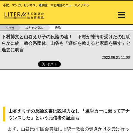
小説、マンガ、ビジネス、週刊誌…本と雑誌のニュース／リテラ
リテラ
スキャンダル
告発
下村博文と山谷えり子の反論の嘘！ 下村が陳情を受けたのは明
らかに統一教会系団体、山谷も「避妊を教えると家庭を壊す」と
過去に明言
2022.09.21 11:00
山谷えり子の反論文書は説得力なし 「選挙カーに乗ってアナ
ウンスした」という元信者の証言も
まず、山谷氏は“国会質疑に旧統一教会の働きかけを受け行っ