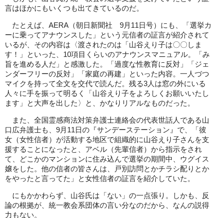
言はほかにもいくつも出てきているのだ。
たとえば、AERA（朝日新聞社 9月11日号）にも、「選挙カ
ーに乗ってアナウンスした」という元信者の証言が紹介されて
いるが、その内容は〈渡されたのは「山谷えり子は〇〇しま
す！」といった、10項目くらいのアナウンスマニュアル。「み
旨を進める人だ」と感激した。「過度な性教育に反対」「ジェ
ンダーフリーの反対」「家庭の再建」といった内容。一人づつ
マイクを持って全文を交代で読んだ。残る3人は窓の外にいる
人々に手を振って明るく「山谷えり子をよろしくお願いいたし
ます」と大声を出した〉と、かなりリアルなものだった。
また、全国霊感商法対策弁護士連絡会の代表世話人である山
口広弁護士も、9月11日の『サンデーステーション』で、「彼
女（女性信者）が活動する地区で組織的に山谷えり子さんを支
援することになったと、アベル（先輩信者）から指示をされ
て、どこかのマンションに住み込んで選挙の期間中、ウグイス
嬢をした。他の信者の皆さんは、戸別訪問とかチラシ配りとか
をやったと言ってた」と女性信者の証言を紹介していた。
にもかかわらず、山谷氏は「ない」の一点張り。しかも、反
論の根拠が、統一教会系団体の言い分なのだから、なんの説得
力もない。