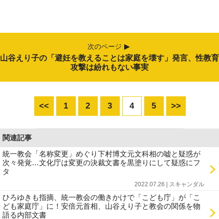
次のページ
山谷えり子の「避妊を教えることは家庭を壊す」発言、性教育
攻撃は紛れもない事実
<<
1
2
3
4
5
>>
関連記事
統一教会「名称変更」めぐり下村博文元文科相の嘘と疑惑が
次々発覚…文化庁は変更の決裁文書を黒塗りにして疑惑にフ
タ
2022.07.26 | スキャンダル
ひろゆきも指摘、統一教会の働きかけで「こども庁」が「こ
ども家庭庁」に！安倍元首相、山谷えり子と教会の関係を物
語る内部文書