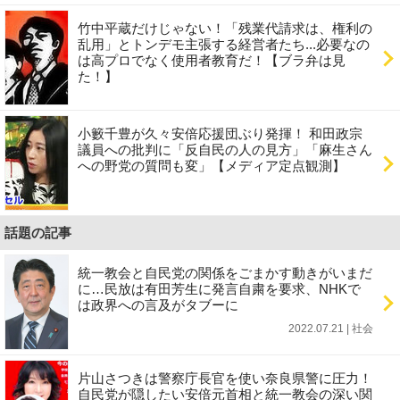
竹中平蔵だけじゃない！「残業代請求は、権利の
乱用」とトンデモ主張する経営者たち...必要なの
は高プロでなく使用者教育だ！【ブラ弁は見
た！】
小籔千豊が久々安倍応援団ぶり発揮！ 和田政宗
議員への批判に「反自民の人の見方」「麻生さん
への野党の質問も変」【メディア定点観測】
話題の記事
統一教会と自民党の関係をごまかす動きがいまだ
に…民放は有田芳生に発言自粛を要求、NHKで
は政界への言及がタブーに
2022.07.21 | 社会
片山さつきは警察庁長官を使い奈良県警に圧力！
自民党が隠したい安倍元首相と統一教会の深い関