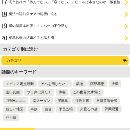
高市首相の「休んでない」「寝てない」アピールは本当なのか 徹底検
証
魔法の認知症ケアの秘密に迫る
嵐の暴露本出版！メンバーの不仲話も
相武紗季の結婚相手と暴力団
カテゴリ別に読む
話題のキーワード
メディア定点観測
アベを倒したい！
築地
阿部花恵
派遣
山口真由
ブラ弁は見た！
障害
この世界の片隅に
月刊Hanada
南スーダン
岸博幸
行政文書
日露首脳会談
新しい地図
事故
談合
平昌五輪
火垂るの墓
野間易通
芥川賞