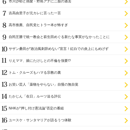
市川沙耶と熱愛・野島アナに二股の過去
吉高由里子が元カレに言った一言
高市推薦、自民党ヒトラー本が怖すぎ
自民圧勝で統一教会と萩生田めぐる新たな事実がなかったことに
サザン桑田が“政治風刺辞めない”宣言！紅白での炎上にもめげず
りえママ、娘にたけしとの不倫を強要!?
トム・クルーズもハマる宗教の裏
お笑い芸人「薬物をやらない」自慢の無自覚
たかじん「在日」ルーツ迫る評伝
NHKが“押し付け憲法論”否定の番組
ユースケ・サンタマリアが語るうつ体験