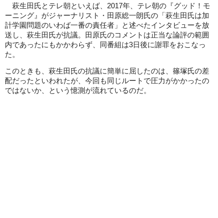
萩生田氏とテレ朝といえば、2017年、テレ朝の『グッド！モ
ーニング』がジャーナリスト・田原総一朗氏の「萩生田氏は加
計学園問題のいわば一番の責任者」と述べたインタビューを放
送し、萩生田氏が抗議。田原氏のコメントは正当な論評の範囲
内であったにもかかわらず、同番組は3日後に謝罪をおこなっ
た。
このときも、萩生田氏の抗議に簡単に屈したのは、篠塚氏の差
配だったといわれたが、今回も同じルートで圧力がかかったの
ではないか、という憶測が流れているのだ。