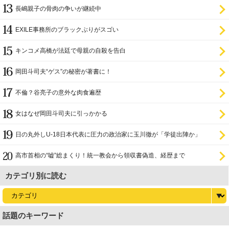
証
長嶋親子の骨肉の争いが継続中
EXILE事務所のブラックぶりがスゴい
キンコメ高橋が法廷で母親の自殺を告白
岡田斗司夫“ゲス”の秘密が著書に！
不倫？谷亮子の意外な肉食遍歴
女はなぜ岡田斗司夫に引っかかる
日の丸外しU-18日本代表に圧力の政治家に玉川徹が「学徒出陣か」
高市首相の“嘘”総まくり！統一教会から領収書偽造、経歴まで
カテゴリ別に読む
話題のキーワード