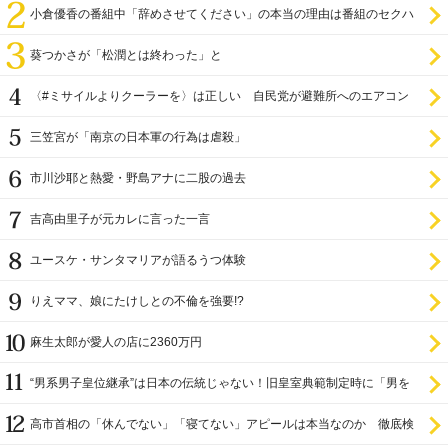
小倉優香の番組中「辞めさせてください」の本当の理由は番組のセクハ
ラ
葵つかさが「松潤とは終わった」と
〈#ミサイルよりクーラーを〉は正しい 自民党が避難所へのエアコン
設置を遅らせてきた
三笠宮が「南京の日本軍の行為は虐殺」
市川沙耶と熱愛・野島アナに二股の過去
吉高由里子が元カレに言った一言
ユースケ・サンタマリアが語るうつ体験
りえママ、娘にたけしとの不倫を強要!?
麻生太郎が愛人の店に2360万円
“男系男子皇位継承”は日本の伝統じゃない！旧皇室典範制定時に「男を
尊び女を卑む」と
高市首相の「休んでない」「寝てない」アピールは本当なのか 徹底検