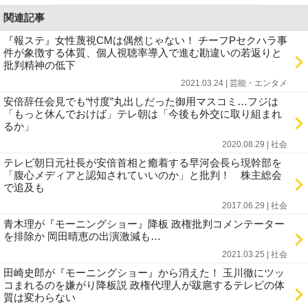
関連記事
『報ステ』女性蔑視CMは偶然じゃない！ チーフPセクハラ事
件が象徴する体質、個人視聴率導入で進む勘違いの若返りと
批判精神の低下
2021.03.24 | 芸能・エンタメ
安倍辞任会見でも“忖度”丸出しだった御用マスコミ…フジは
「もっと休んでおけば」テレ朝は「今後も外交に取り組まれ
るか」
2020.08.29 | 社会
テレビ朝日元社長が安倍首相と癒着する早河会長ら現幹部を
「腹心メディアと認知されていいのか」と批判！ 株主総会
で追及も
2017.06.29 | 社会
青木理が『モーニングショー』降板 政権批判コメンテーター
を排除か 岡田晴恵の出演激減も…
2021.03.25 | 社会
田崎史郎が『モーニングショー』から消えた！ 玉川徹にツッ
コまれるのを嫌がり降板説 政権代理人が跋扈するテレビの体
質は変わらない