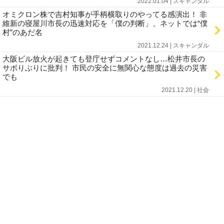
2022.01.04 | スキャンダル
オミクロン株で吉村知事が手柄横取りのやってる感演出！ 非
維新の寝屋川市長の迅速対応を「僕の判断」、ネットでは“僕
村”のあだ名
2021.12.24 | スキャンダル
大阪ビル放火が起きても登庁せずコメントなし…松井市長の
サボりぶりに批判！ 市民の安全に無関心な態度は過去の災害
でも
2021.12.20 | 社会