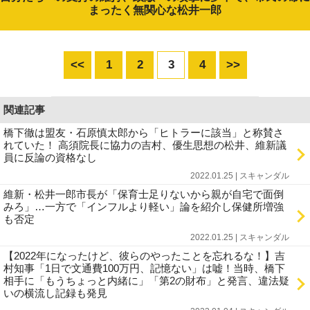
まったく無関心な松井一郎
<<
1
2
3
4
>>
関連記事
橋下徹は盟友・石原慎太郎から「ヒトラーに該当」と称賛さ
れていた！ 高須院長に協力の吉村、優生思想の松井、維新議
員に反論の資格なし
2022.01.25 | スキャンダル
維新・松井一郎市長が「保育士足りないから親が自宅で面倒
みろ」…一方で「インフルより軽い」論を紹介し保健所増強
も否定
2022.01.25 | スキャンダル
【2022年になったけど、彼らのやったことを忘れるな！】吉
村知事「1日で文通費100万円、記憶ない」は嘘！当時、橋下
相手に「もうちょっと内緒に」「第2の財布」と発言、違法疑
いの横流し記録も発見