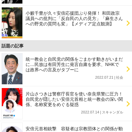
小籔千豊が久々安倍応援団ぶり発揮！ 和田政宗
議員への批判に「反自民の人の見方」「麻生さん
への野党の質問も変」【メディア定点観測】
話題の記事
統一教会と自民党の関係をごまかす動きがいまだ
に…民放は有田芳生に発言自粛を要求、NHKで
は政界への言及がタブーに
2022.07.21 | 社会
片山さつきは警察庁長官を使い奈良県警に圧力！
自民党が隠したい安倍元首相と統一教会の深い関
係、名称変更をめぐる疑惑
2022.07.14 | スキャンダル
安倍元首相銃撃 容疑者は宗教団体との関係が動