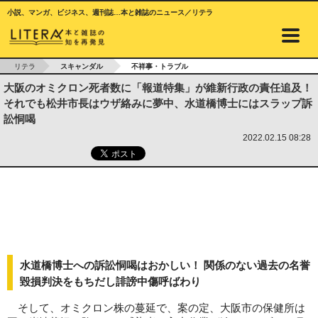
小説、マンガ、ビジネス、週刊誌…本と雑誌のニュース／リテラ
リテラ
スキャンダル
不祥事・トラブル
大阪のオミクロン死者数に「報道特集」が維新行政の責任追及！
それでも松井市長はウザ絡みに夢中、水道橋博士にはスラップ訴
訟恫喝
2022.02.15 08:28
水道橋博士への訴訟恫喝はおかしい！ 関係のない過去の名誉
毀損判決をもちだし誹謗中傷呼ばわり
そして、オミクロン株の蔓延で、案の定、大阪市の保健所は