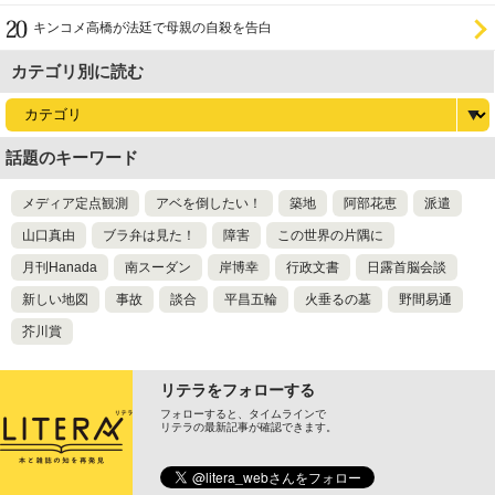
キンコメ高橋が法廷で母親の自殺を告白
カテゴリ別に読む
話題のキーワード
メディア定点観測
アベを倒したい！
築地
阿部花恵
派遣
山口真由
ブラ弁は見た！
障害
この世界の片隅に
月刊Hanada
南スーダン
岸博幸
行政文書
日露首脳会談
新しい地図
事故
談合
平昌五輪
火垂るの墓
野間易通
芥川賞
リテラをフォローする
フォローすると、タイムラインで
リテラの最新記事が確認できます。