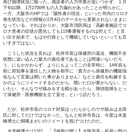
再び崩壊状況に陥った。感染者の入力作業が追いつかず、１月
下旬以降、1万2700件もの入力漏れがあったことが明らかに。
一方、大阪市のHPでは「陽性者の現況」といった市内のコロナ
発生状況などの情報が2月4日のデータから更新されないままに
なっている。そればかりか、大阪市消防局は「高齢者施設でコ
ロナ患者の症状が悪化しても119番通報するのは控えて」と言
い出す始末で、もはや行政として機能していないといっても言
いすぎではない。
こうした状況を見れば、松井市長は保健所の逼迫、機能不全
状態に追い込んだ最大の責任者であることは間違いないだろ
う。にもかかわらず、よりにもよってこの非常時に、14年前も
前に府知事を退任した人物を相手に〈貴方から保健所の機能強
化なんて言葉は聞いた事がありません〉などと責任を転嫁する
かのようにツイートするのだから、開いた口が塞がらない。だ
いたい、そんなウザ絡みをする暇があったら、陣頭指揮をとっ
て保健所・医療機能を立て直せ、という話だろう。
だが、松井市長のコロナ対策ほったらかしのウザ絡みは太田
氏に対してだけではなかった。なんと松井市長は、今度は水道
橋博士に恫喝まがいのツイートを投げつけたのだ。
水道橋博士は13日、「【維新の闇！】大阪市長・松井一郎の