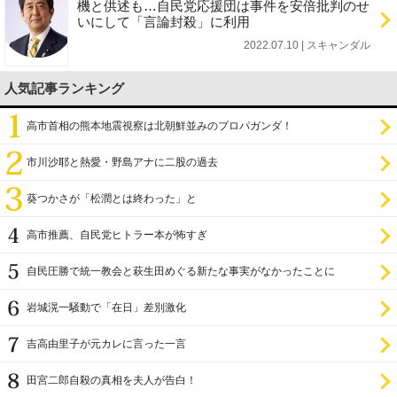
機と供述も…自民党応援団は事件を安倍批判のせ
いにして「言論封殺」に利用
2022.07.10 | スキャンダル
人気記事ランキング
高市首相の熊本地震視察は北朝鮮並みのプロパガンダ！
市川沙耶と熱愛・野島アナに二股の過去
葵つかさが「松潤とは終わった」と
高市推薦、自民党ヒトラー本が怖すぎ
自民圧勝で統一教会と萩生田めぐる新たな事実がなかったことに
岩城滉一騒動で「在日」差別激化
吉高由里子が元カレに言った一言
田宮二郎自殺の真相を夫人が告白！