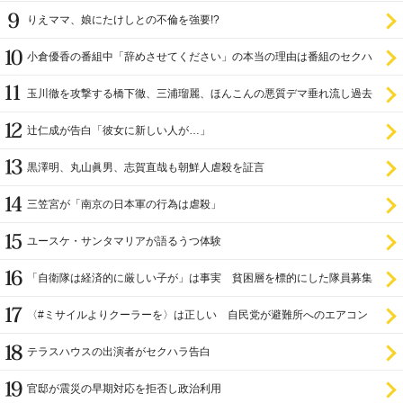
りえママ、娘にたけしとの不倫を強要!?
小倉優香の番組中「辞めさせてください」の本当の理由は番組のセクハ
ラ
玉川徹を攻撃する橋下徹、三浦瑠麗、ほんこんの悪質デマ垂れ流し過去
辻仁成が告白「彼女に新しい人が…」
黒澤明、丸山眞男、志賀直哉も朝鮮人虐殺を証言
三笠宮が「南京の日本軍の行為は虐殺」
ユースケ・サンタマリアが語るうつ体験
「自衛隊は経済的に厳しい子が」は事実 貧困層を標的にした隊員募集
〈#ミサイルよりクーラーを〉は正しい 自民党が避難所へのエアコン
設置を遅らせてきた
テラスハウスの出演者がセクハラ告白
官邸が震災の早期対応を拒否し政治利用