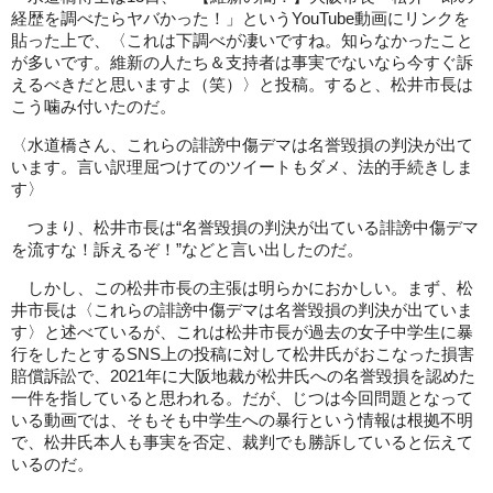
経歴を調べたらヤバかった！」というYouTube動画にリンクを
貼った上で、〈これは下調べが凄いですね。知らなかったこと
が多いです。維新の人たち＆支持者は事実でないなら今すぐ訴
えるべきだと思いますよ（笑）〉と投稿。すると、松井市長は
こう噛み付いたのだ。
〈水道橋さん、これらの誹謗中傷デマは名誉毀損の判決が出て
います。言い訳理屈つけてのツイートもダメ、法的手続きしま
す〉
つまり、松井市長は“名誉毀損の判決が出ている誹謗中傷デマ
を流すな！訴えるぞ！”などと言い出したのだ。
しかし、この松井市長の主張は明らかにおかしい。まず、松
井市長は〈これらの誹謗中傷デマは名誉毀損の判決が出ていま
す〉と述べているが、これは松井市長が過去の女子中学生に暴
行をしたとするSNS上の投稿に対して松井氏がおこなった損害
賠償訴訟で、2021年に大阪地裁が松井氏への名誉毀損を認めた
一件を指していると思われる。だが、じつは今回問題となって
いる動画では、そもそも中学生への暴行という情報は根拠不明
で、松井氏本人も事実を否定、裁判でも勝訴していると伝えて
いるのだ。