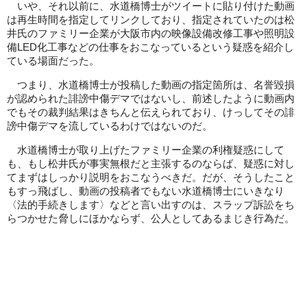
いや、それ以前に、水道橋博士がツイートに貼り付けた動画
は再生時間を指定してリンクしており、指定されていたのは松
井氏のファミリー企業が大阪市内の映像設備改修工事や照明設
備LED化工事などの仕事をおこなっているという疑惑を紹介し
ている場面だった。
つまり、水道橋博士が投稿した動画の指定箇所は、名誉毀損
が認められた誹謗中傷デマではないし、前述したように動画内
でもその裁判結果はきちんと伝えられており、けっしてその誹
謗中傷デマを流しているわけではないのだ。
水道橋博士が取り上げたファミリー企業の利権疑惑にして
も、もし松井氏が事実無根だと主張するのならば、疑惑に対し
てまずはしっかり説明をおこなうべきだ。だが、そうしたこと
もすっ飛ばし、動画の投稿者でもない水道橋博士にいきなり
〈法的手続きします〉などと言い出すのは、スラップ訴訟をち
らつかせた脅しにほかならず、公人としてあるまじき行為だ。