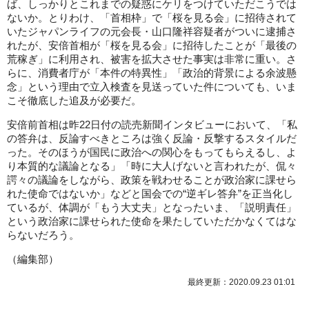
ば、しっかりとこれまでの疑惑にケリをつけていただこうでは
ないか。とりわけ、「首相枠」で「桜を見る会」に招待されて
いたジャパンライフの元会長・山口隆祥容疑者がついに逮捕さ
れたが、安倍首相が「桜を見る会」に招待したことが「最後の
荒稼ぎ」に利用され、被害を拡大させた事実は非常に重い。さ
らに、消費者庁が「本件の特異性」「政治的背景による余波懸
念」という理由で立入検査を見送っていた件についても、いま
こそ徹底した追及が必要だ。
安倍前首相は昨22日付の読売新聞インタビューにおいて、「私
の答弁は、反論すべきところは強く反論・反撃するスタイルだ
った。そのほうが国民に政治への関心をもってもらえるし、よ
り本質的な議論となる」「時に大人げないと言われたが、侃々
諤々の議論をしながら、政策を戦わせることが政治家に課せら
れた使命ではないか」などと国会での“逆ギレ答弁”を正当化し
ているが、体調が「もう大丈夫」となったいま、「説明責任」
という政治家に課せられた使命を果たしていただかなくてはな
らないだろう。
（
編集部
）
最終更新：2020.09.23 01:01