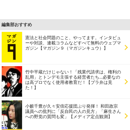
編集部おすすめ
憲法と社会問題のこと、やってます。インタビュ
ーや対談、連載コラムなどすべて無料のウェブマ
ガジン【マガジン９（マガジンキュウ）】
竹中平蔵だけじゃない！「残業代請求は、権利の
乱用」とトンデモ主張する経営者たち...必要なの
は高プロでなく使用者教育だ！【ブラ弁は見
た！】
小籔千豊が久々安倍応援団ぶり発揮！ 和田政宗
議員への批判に「反自民の人の見方」「麻生さん
への野党の質問も変」【メディア定点観測】