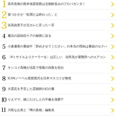
高市首相の熊本地震視察は北朝鮮並みのプロパガンダ！
葵つかさが「松潤とは終わった」と
吉高由里子が元カレに言った一言
魔法の認知症ケアの秘密に迫る
小倉優香の番組中「辞めさせてください」の本当の理由は番組のセクハ
ラ
〈#ミサイルよりクーラーを〉は正しい 自民党が避難所へのエアコン
設置を遅らせてきた
キンコメ高橋が法廷で母親の自殺を告白
ICANノーベル賞授賞式を日本マスコミが無視
大震災を予言した霊能師の幻の書
りえママ、娘にたけしとの不倫を強要!?
川島なお美と「噂の真相」編集長