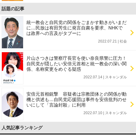
話題の記事
統一教会と自民党の関係をごまかす動きがいまだ
に…民放は有田芳生に発言自粛を要求、NHKで
は政界への言及がタブーに
2022.07.21 | 社会
片山さつきは警察庁長官を使い奈良県警に圧力！
自民党が隠したい安倍元首相と統一教会の深い関
係、名称変更をめぐる疑惑
2022.07.14 | スキャンダル
安倍元首相銃撃 容疑者は宗教団体との関係が動
機と供述も…自民党応援団は事件を安倍批判のせ
いにして「言論封殺」に利用
2022.07.10 | スキャンダル
人気記事ランキング