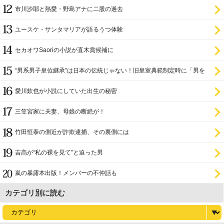
市川沙耶と熱愛・野島アナに二股の過去
ユースケ・サンタマリアが語るうつ体験
セカオワSaoriの小説が直木賞候補に
“男系男子皇位継承”は日本の伝統じゃない！旧皇室典範制定時に「男を
尊び女を卑む」と
愛川欽也が小説にしていた出生の秘密
三笠宮家に夫妻、母娘の断絶が！
竹田恒泰の側近が詐欺逮捕、その裏側には
吉高が“私の裸を見て”と迫った男
嵐の暴露本出版！メンバーの不仲話も
カテゴリ別に読む