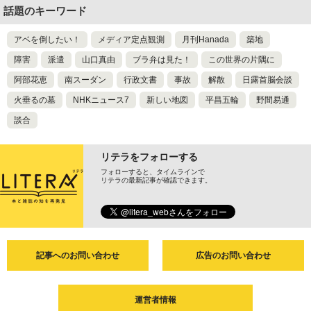
話題のキーワード
アベを倒したい！
メディア定点観測
月刊Hanada
築地
障害
派遣
山口真由
ブラ弁は見た！
この世界の片隅に
阿部花恵
南スーダン
行政文書
事故
解散
日露首脳会談
火垂るの墓
NHKニュース7
新しい地図
平昌五輪
野間易通
談合
リテラをフォローする
フォローすると、タイムラインで
リテラの最新記事が確認できます。
記事へのお問い合わせ
広告のお問い合わせ
運営者情報