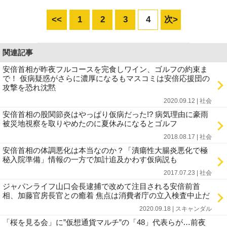
<<
1
2
3
4
次>
関連記事
安倍首相が昨夜フルコースを完食しワイン、ゴルフの約束ま
で！ 仮病疑惑がさらに濃厚になるもマスコミは安倍応援団の
攻撃を恐れ沈黙
2020.09.12 | 社会
安倍首相の股関節炎はやっぱり仮病だった!? 病気理由に豪雨
被災地視察を取りやめたのに夏休みになるとゴルフ
2018.08.17 | 社会
安倍首相の体調悪化は本当なのか？「潰瘍性大腸炎悪化で極
秘入院準備」情報の一方で加計追及かわす仮病説も
2017.07.23 | 社会
ジャパンライフ山口会長逮捕で改めて注目される安倍前首
相、加藤官房長官との癒着 焦点は消費者庁の立入検査中止だ
2020.09.18 | スキャンダル
「桜を見る会」に”仮想通貨マルチ”の「48」代表らが…前夜