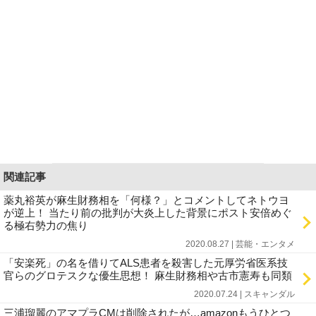
関連記事
薬丸裕英が麻生財務相を「何様？」とコメントしてネトウヨ
が逆上！ 当たり前の批判が大炎上した背景にポスト安倍めぐ
る極右勢力の焦り
2020.08.27 | 芸能・エンタメ
「安楽死」の名を借りてALS患者を殺害した元厚労省医系技
官らのグロテスクな優生思想！ 麻生財務相や古市憲寿も同類
2020.07.24 | スキャンダル
三浦瑠麗のアマプラCMは削除されたが…amazonもうひとつ