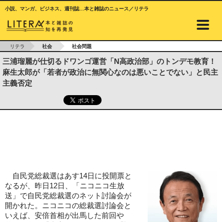
小説、マンガ、ビジネス、週刊誌…本と雑誌のニュース／リテラ
リテラ
社会
社会問題
三浦瑠麗が仕切るドワンゴ運営「N高政治部」のトンデモ教育！
麻生太郎が「若者が政治に無関心なのは悪いことでない」と民主
主義否定
自民党総裁選はあす14日に投開票と
なるが、昨日12日、「ニコニコ生放
送」で自民党総裁選のネット討論会が
開かれた。ニコニコの総裁選討論会と
いえば、安倍首相が出馬した前回や