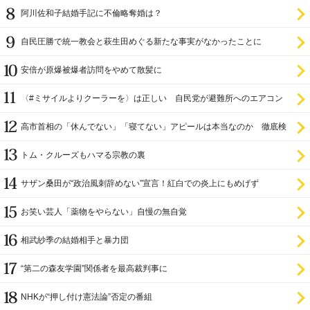
阿川佐和子結婚手記に不倫略奪婚は？
自民圧勝で統一教会と萩生田めぐる新たな事実がなかったことに
安倍が原爆被爆者訪問をやめて散髪に
〈#ミサイルよりクーラーを〉は正しい 自民党が避難所へのエアコン
設置を遅らせてきた
高市首相の「休んでない」「寝てない」アピールは本当なのか 徹底検
証
トム・クルーズもハマる宗教の裏
サザン桑田が“政治風刺辞めない”宣言！紅白での炎上にもめげず
お笑い芸人「薬物をやらない」自慢の無自覚
相武紗季の結婚相手と暴力団
“第二の森友学園”関係者を最高裁判事に
NHKが“押し付け憲法論”否定の番組