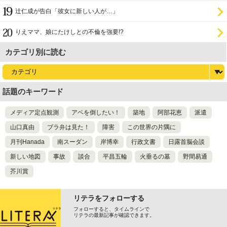
辻仁成が告白「彼女に新しい人が…」
りえママ、娘にたけしとの不倫を強要!?
カテゴリ別に読む
話題のキーワード
メディア定点観測
アベを倒したい！
築地
阿部花恵
派遣
山口真由
ブラ弁は見た！
障害
この世界の片隅に
月刊Hanada
南スーダン
岸博幸
行政文書
日露首脳会談
新しい地図
事故
談合
平昌五輪
火垂るの墓
野間易通
芥川賞
リテラをフォローする
フォローすると、タイムラインで
リテラの最新記事が確認できます。