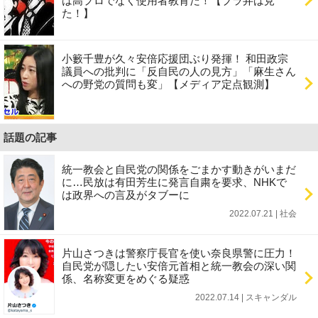
は高プロでなく使用者教育だ！【ブラ弁は見
た！】
小籔千豊が久々安倍応援団ぶり発揮！ 和田政宗
議員への批判に「反自民の人の見方」「麻生さん
への野党の質問も変」【メディア定点観測】
話題の記事
統一教会と自民党の関係をごまかす動きがいまだ
に…民放は有田芳生に発言自粛を要求、NHKで
は政界への言及がタブーに
2022.07.21 | 社会
片山さつきは警察庁長官を使い奈良県警に圧力！
自民党が隠したい安倍元首相と統一教会の深い関
係、名称変更をめぐる疑惑
2022.07.14 | スキャンダル