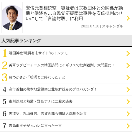
安倍元首相銃撃 容疑者は宗教団体との関係が動
機と供述も…自民党応援団は事件を安倍批判のせ
いにして「言論封殺」に利用
2022.07.10 | スキャンダル
人気記事ランキング
靖国神社“職員有志サイト”のトンデモ
英軍ラグビーチームの靖国訪問にイギリスで批判殺到、大問題に！
葵つかさが「松潤とは終わった」と
高市首相の熊本地震視察は北朝鮮並みのプロパガンダ！
市川沙耶と熱愛・野島アナに二股の過去
黒澤明、丸山眞男、志賀直哉も朝鮮人虐殺を証言
吉高由里子が元カレに言った一言