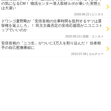
の気になるCM！ 物流センター潜入取材ルポが暴いた実態と
は大違い
2020.08.22 | ビジネス
ドワンゴ夏野剛が「安倍首相の仕事時間を批判するヤツは選
挙権を返上しろ」！ 民主主義否定の安倍応援団がニコニコト
ップでいいのか
2020.08.23 | 芸能・エンタメ
安倍首相の「ニコ生」がついに1万人を割り込んだ！ 信者相
手の自己慰撫番組に
2015.07.09 | カルチャー