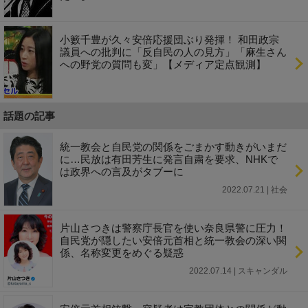
小籔千豊が久々安倍応援団ぶり発揮！ 和田政宗
議員への批判に「反自民の人の見方」「麻生さん
への野党の質問も変」【メディア定点観測】
話題の記事
統一教会と自民党の関係をごまかす動きがいまだ
に…民放は有田芳生に発言自粛を要求、NHKで
は政界への言及がタブーに
2022.07.21 | 社会
片山さつきは警察庁長官を使い奈良県警に圧力！
自民党が隠したい安倍元首相と統一教会の深い関
係、名称変更をめぐる疑惑
2022.07.14 | スキャンダル