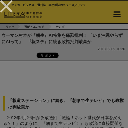
小説、マンガ、ビジネス、週刊誌…本と雑誌のニュース／リテラ
リテラ
芸能・エンタメ
テレビ
ウーマン村本が『朝生』AI特集を痛烈批判！ 「いま沖縄やらず
にAIって」 『報ステ』に続き政権批判放棄か
2018.09.09 10:26
『報道ステーション』に続き、『朝まで生テレビ』でも政権
批判放棄か
2013年4月26日深夜放送回「激論！ネット世代が日本を変え
る？！」のように、『朝まで生テレビ！』も政治に直接関係な