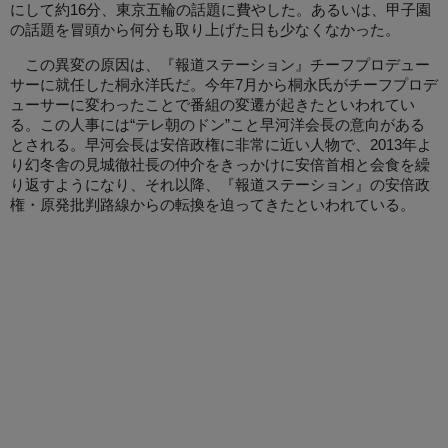
にして約16分、東京五輪の話題に費やした。あるいは、甲子園
の話題を冒頭から何分も取り上げた日も少なくなかった。
この異変の原因は、『報道ステーション』チーフプロデュー
サーに就任した桐永洋氏だ。今年7月から桐永氏がチーフプロデ
ューサーに変わったことで番組の変遷が起きたといわれてい
る。この人事には“テレ朝のドン”こと早河洋会長の意向がある
とされる。早河会長は安倍政権に非常に近い人物で、2013年よ
り幻冬舎の見城徹社長の仲介をきっかけに安倍首相と会食を繰
り返すようになり、それ以降、『報道ステーション』の安倍政
権・原発批判路線からの転換を迫ってきたといわれている。