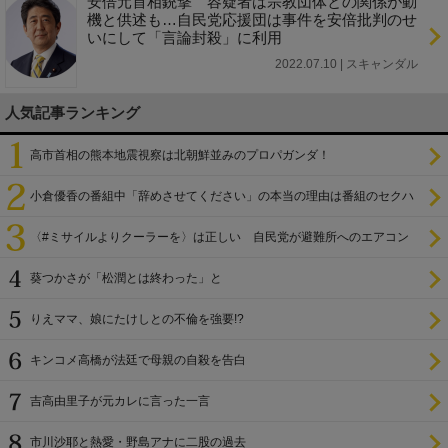
安倍元首相銃撃 容疑者は宗教団体との関係が動
機と供述も…自民党応援団は事件を安倍批判のせ
いにして「言論封殺」に利用
2022.07.10 | スキャンダル
人気記事ランキング
高市首相の熊本地震視察は北朝鮮並みのプロパガンダ！
小倉優香の番組中「辞めさせてください」の本当の理由は番組のセクハ
ラ
〈#ミサイルよりクーラーを〉は正しい 自民党が避難所へのエアコン
設置を遅らせてきた
葵つかさが「松潤とは終わった」と
りえママ、娘にたけしとの不倫を強要!?
キンコメ高橋が法廷で母親の自殺を告白
吉高由里子が元カレに言った一言
市川沙耶と熱愛・野島アナに二股の過去