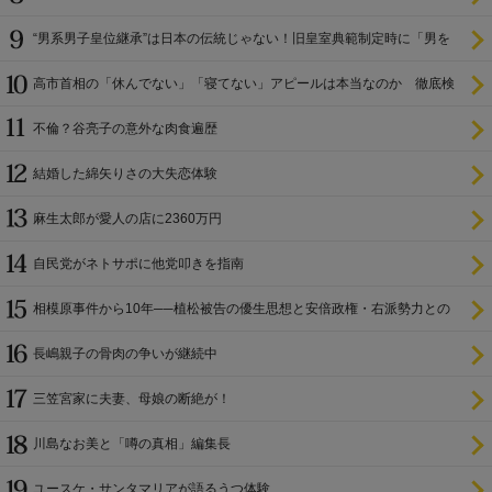
“男系男子皇位継承”は日本の伝統じゃない！旧皇室典範制定時に「男を
尊び女を卑む」と
高市首相の「休んでない」「寝てない」アピールは本当なのか 徹底検
証
不倫？谷亮子の意外な肉食遍歴
結婚した綿矢りさの大失恋体験
麻生太郎が愛人の店に2360万円
自民党がネトサポに他党叩きを指南
相模原事件から10年──植松被告の優生思想と安倍政権・右派勢力との
関係
長嶋親子の骨肉の争いが継続中
三笠宮家に夫妻、母娘の断絶が！
川島なお美と「噂の真相」編集長
ユースケ・サンタマリアが語るうつ体験