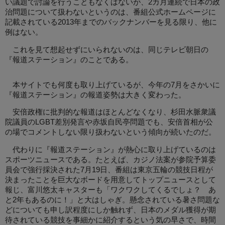
い議題で討論を行うこともなくはないが、2カ月連続で日本の政
治問題について扱わないというのは、番組公式ホームページに
記載されている2013年までのバックナンバーを見る限り、他に
例はない。
これを見て想起せずにいられないのは、同じテレビ朝日の
『報道ステーション』のことである。
本サイトでも何度も取り上げているが、今年の7月をさかいに
『報道ステーション』の報道姿勢は大きく変わった。
安倍政権に批判的な報道はほとんどなくなり、杉田水脈衆議
院議員のLGBT差別発言や赤坂自民亭問題でも、安倍首相が公
の場でコメントしない限り扱わないという傾向が続いたのだ。
代わりに『報道ステーション』が熱心に取り上げているのは
スポーツニュースである。たとえば、カジノ法案が参院予算委
員会で強行採決された7月19日、番組は東京五輪の競技日程が
決まったことを巨大なボードを用意してトップニュースとして
報じ、富川悠太キャスターも「ワクワクしてくるでしょ？ あ
と2年もあるのに！」と大はしゃぎ。懸念されている暑さ問題な
どについても申し訳程度にしか触れず、日本のメダル獲得が期
待されている競技を事細かに紹介するという気の早さで、時間