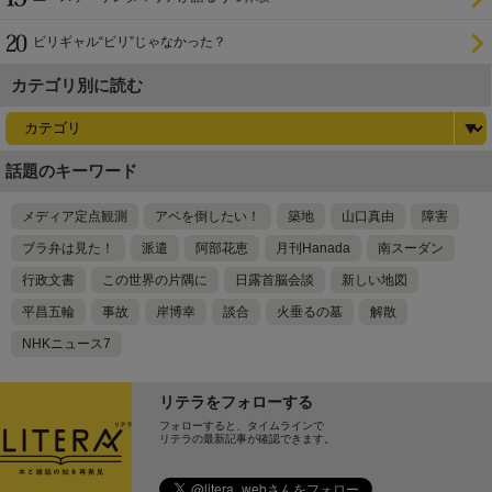
ビリギャル“ビリ”じゃなかった？
カテゴリ別に読む
話題のキーワード
メディア定点観測
アベを倒したい！
築地
山口真由
障害
ブラ弁は見た！
派遣
阿部花恵
月刊Hanada
南スーダン
行政文書
この世界の片隅に
日露首脳会談
新しい地図
平昌五輪
事故
岸博幸
談合
火垂るの墓
解散
NHKニュース7
リテラをフォローする
フォローすると、タイムラインで
リテラの最新記事が確認できます。