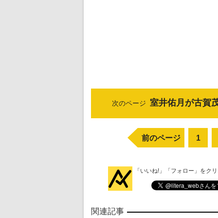
室井佑月が古賀
次のページ
前のページ
1
「いいね!」「フォロー」をク
関連記事