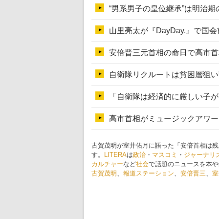
古賀茂明が室井佑月に語った「安倍首相は残
す。
LITERA
は
政治
・
マスコミ
・
ジャーナリ
カルチャー
など
社会
で話題のニュースを本や
古賀茂明
、
報道ステーション
、
安倍晋三
、
室