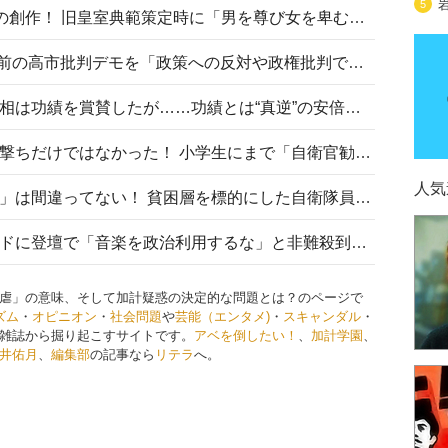
5
“男系男子の皇位継承”は明治期の創作！ 旧皇室典範策定時に「男を尊び女を卑むの慣習、人民の脳髄」とトンデモ論で女性天皇を否定
山里亮太が『DayDay.』で国会前の高市批判デモを「政策への反対や政権批判でない」と捻じ曲げ解説 デモ参加者から批判殺到
安倍晋三元首相の命日で高市首相は功績を賞賛したが……功績とは“真逆”の安倍元首相のトンデモ発言を振り返る
自衛隊リクルートは貧困層狙い撃ちだけではなかった！ 小学生にまで「自衛官勧誘」目的のパンフレット作成
人気
「自衛隊は経済的に厳しい子が」は間違ってない！ 貧困層を標的にした自衛隊員募集、やす子、山上被告も…日本でも進む“経済的徴兵制”
高市首相がミュージックアワードに登壇で「音楽を政治利用するな」と非難殺到！ MAJの国策的本質を批判する声も
虐」の意味、そして加計疑惑の決定的な問題とは？のページで
ズム
・
オピニオン
・
社会問題
や
芸能（エンタメ)
・
スキャンダル
・
雑誌から掘り起こすサイトです。
アベを倒したい！
、
加計学園
、
井佑月
、
編集部
の記事なら
リテラ
へ。