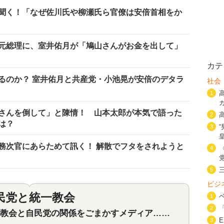
聞く！「なぜ佐川氏や柳瀬氏ら官僚は安倍首相をか
元総理に、室井佑月が「鳩山さんがお金を出して」
カテ
るのか？ 室井佑月と共産党・小池晃が安倍のデタラ
社会
1
さんを倒して」と陳情！ 山本太郎が本気で語った
2
は？
3
務次官にあらためて訊く！ 解散でフタをされようと
4
5
ビジ
民党と統一教会
特集
1
2
2
会と自民党の関係をごまかすメディア…民放は有田芳生に発言自粛を要求
3