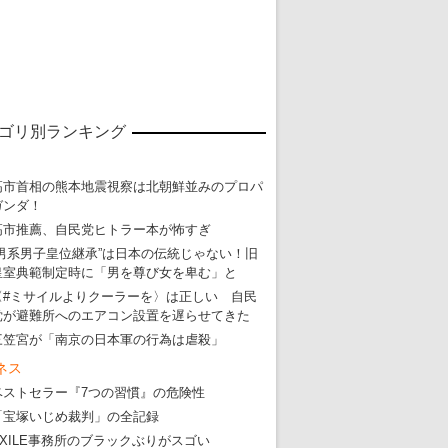
ゴリ別ランキング
高市首相の熊本地震視察は北朝鮮並みのプロパ
ガンダ！
高市推薦、自民党ヒトラー本が怖すぎ
“男系男子皇位継承”は日本の伝統じゃない！旧
皇室典範制定時に「男を尊び女を卑む」と
〈#ミサイルよりクーラーを〉は正しい 自民
党が避難所へのエアコン設置を遅らせてきた
三笠宮が「南京の日本軍の行為は虐殺」
ネス
東京五輪強行開催特別企画 大ウソだら
ベストセラー『7つの習慣』の危険性
「宝塚いじめ裁判」の全記録
・
五輪入場行進にすぎやまこういちの曲、杉田水脈のLGB
EXILE事務所のブラックぶりがスゴい