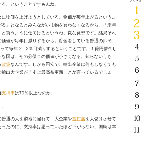
する、ということですもんね。
めに物価を上げようとしている。物価が毎年上がるというこ
がる」となるとみんながいま物を買わなくなるから。「来年
」と買うように仕向けるというね。変な発想です。結局それ
の価値が毎年目減りするから。貯金をしている普通の庶民
なって毎年 2、3％目減りするということです。１億円借金し
うな国は、その分借金の価値が小さくなる。知らないうち
る
政策
なんです。しかも円安で、輸出企業は何もしなくても
な輸出大企業が「史上最高益更新」とか言っているでしょ
権
支持率
は70％以上なのか。
）。
て普通の人を窮地に陥れて、大企業や
富裕層
を大儲けさせて
あったのに、支持率は思っていたほど下がらない。国民は本