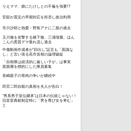
12
りえママ、娘にたけしとの不倫を強要!?
13
官邸が震災の早期対応を拒否し政治利用
14
市川沙耶と熱愛・野島アナに二股の過去
玉川徹を攻撃する橋下徹、三浦瑠麗、ほん
15
こんの悪質デマ垂れ流し過去
中傷動画作成者が“顔出し”証言も「面識な
16
し」と言い張る高市首相の論理破綻
「自衛隊は経済的に厳しい子が」は事実
17
貧困層を標的にした隊員募集
18
長嶋親子の骨肉の争いが継続中
19
田宮二郎自殺の真相を夫人が告白！
“男系男子皇位継承”は日本の伝統じゃない！
20
旧皇室典範制定時に「男を尊び女を卑む」
と