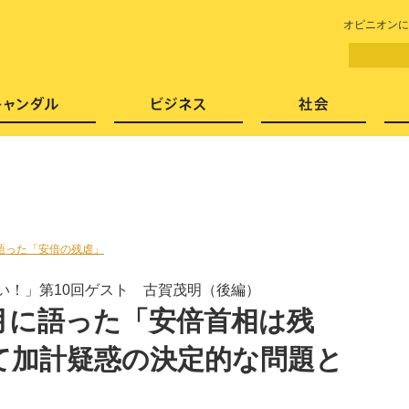
LITERA／リテラ 本と雑誌の
オピニオンに
芸能・エンタメ
スキャンダル
ビジネ
語った「安倍の残虐」
い！」第10回ゲスト 古賀茂明（後編）
月に語った「安倍首相は残
て加計疑惑の決定的な問題と