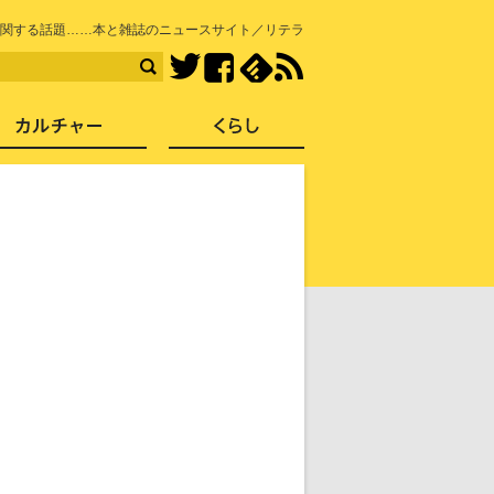
知を再発見
関する話題……本と雑誌のニュースサイト／リテラ
Facebook
feedly
RSS
Twitter
ス
社会
カルチャー
くらし