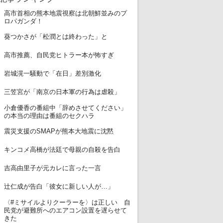
高市首相の熊本地震視察は北朝鮮並みのプ
1
ロパガンダ！
2
葵つかさが「松潤とは終わった」と
3
高市推薦、自民党ヒトラー本が怖すぎ
4
岩城滉一騒動で「在日」差別激化
5
三笠宮が「南京の日本軍の行為は虐殺」
小倉優香の番組中「辞めさせてください」
6
の本当の理由は番組のセクハラ
7
震災支援のSMAPが熊本大地震に沈黙
8
キンコメ高橋が法廷で母親の自殺を告白
9
吉高由里子が元カレに言った一言
10
辻仁成が告白「彼女に新しい人が…」
〈#ミサイルよりクーラーを〉は正しい 自
11
民党が避難所へのエアコン設置を遅らせて
きた