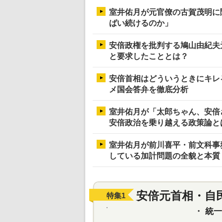
室井佑月が元官僚の古賀茂明に
ばい続けるのか」
安倍政権を批判する鳩山由紀夫
と要求したこととは？
安倍首相はどういうときにキレ
メ国会答弁を徹底分析
室井佑月が「太郎ちゃん、安倍
安倍政治を乗り越える政策論と
室井佑月が前川喜平・前文科事
している加計問題の全貌と本質
安倍元首相・自
特集
1
・
統一教