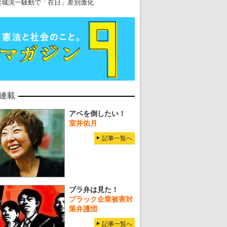
岩城滉一騒動で「在日」差別激化
連載
アベを倒したい！
室井佑月
記事一覧へ
ブラ弁は見た！
ブラック企業被害対
策弁護団
記事一覧へ