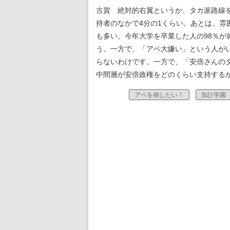
古賀 絶対的右翼というか、タカ派路線
持者のなかで4分の1くらい。あとは、
も多い。今年大学を卒業した人の98％
う。一方で、「アベ大嫌い」という人が
らないわけです。一方で、「安倍さんの
中間層が安倍政権をどのくらい支持する
アベを倒したい！
加計学園