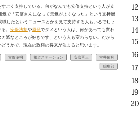
をすごく支持している、何がなんでも安倍支持という人が支
雰囲気で「安倍さんになって景気がよくなった」という支持層
が就職したというニュースとかを見て支持する人もいるでしょ
いる。
安保法制
や
原発
でダメという人は、何があっても変わ
タカ派なところが好きです」という人も変わらない。だから
かどうかで、現在の政権の将来が決まると思います。
古賀茂明
報道ステーション
安倍晋三
室井佑月
編集部