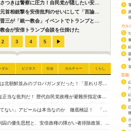
つきは警察に圧力！自民党が隠したい安倍元首相と統一教会の深い関係
4
首相銃撃を安倍批判のせいにして「言論封殺」に利用する自民党応援団
5
三が「統一教会」イベントでトランプと演説！同性婚や夫婦別姓を攻撃
カル
教会が安倍トランプ会談を仕掛けた
1
2
3
4
5
ンダル
ビジネス
社会
カルチャー
くらし
芸能
1
高市首相の熊本地震避難所視察は北朝鮮並みのプロパガンダだった！「至れり尽くせり」の選ばれた避難所の一方で実態は…
2
〈#ミサイルよりクーラーを〉は正当な批判だ！ 歴代自民党政権が避難所指定体育館へのエアコン設置を遅らせてきた客観的事実
3
高市首相の「休んでない」「寝てない」アピールは本当なのか 徹底検証！ 「資料読み込み」「アイロンがけ」も矛盾だらけ…
4
相模原事件から10年──植松死刑囚の優生思想と、安倍政権の障がい者排除政策、右派勢力の差別主義との関係を改めて問う