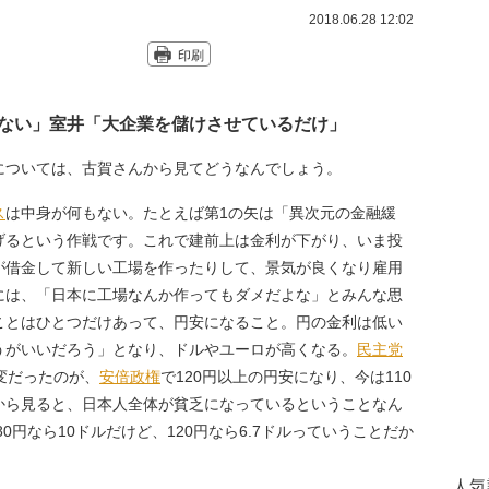
2018.06.28 12:02
印刷
ない」室井「大企業を儲けさせているだけ」
については、古賀さんから見てどうなんでしょう。
ス
は中身が何もない。たとえば第1の矢は「異次元の金融緩
げるという作戦です。これで建前上は金利が下がり、いま投
が借金して新しい工場を作ったりして、景気が良くなり雇用
には、「日本に工場なんか作ってもダメだよな」とみんな思
ことはひとつだけあって、円安になること。円の金利は低い
うがいいだろう」となり、ドルやユーロが高くなる。
民主党
変だったのが、
安倍政権
で120円以上の円安になり、今は110
から見ると、日本人全体が貧乏になっているということなん
0円なら10ドルだけど、120円なら6.7ドルっていうことだか
人気