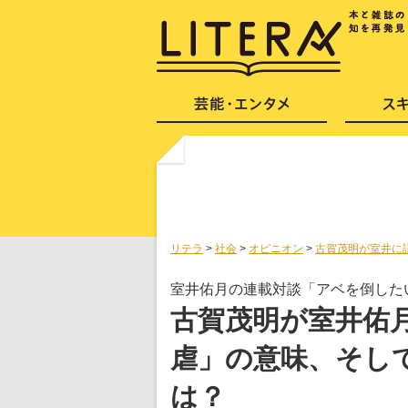
リテラ
>
社会
>
オピニオン
>
古賀茂明が室井に
室井佑月の連載対談「アベを倒した
古賀茂明が室井佑
虐」の意味、そし
は？