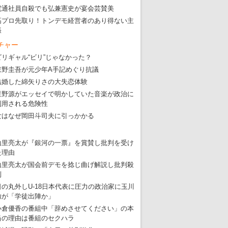
・
大ウソだらけの東京五輪！ 安倍・菅・森はどんな嘘を
電通社員自殺でも弘兼憲史が宴会芸賛美
・
五輪サッカー・久保建英が南アの陽性者に「僕らに損ではない」
高プロ先取り！トンデモ経営者のあり得ない主
張
・
五輪関係者が入国当日、築地を散歩！
チャー
・
五輪でIOCラウンジ以外にVIPルーム、広告代理店は物品購入
ビリギャル“ビリ”じゃなかった？
東野圭吾が元少年A手記めぐり抗議
結婚した綿矢りさの大失恋体験
星野源がエッセイで明かしていた音楽が政治に
利用される危険性
女はなぜ岡田斗司夫に引っかかる
山里亮太が『銀河の一票』を賞賛し批判を受け
た理由
山里亮太が国会前デモを捻じ曲げ解説し批判殺
到
日の丸外しU-18日本代表に圧力の政治家に玉川
徹が「学徒出陣か」
小倉優香の番組中「辞めさせてください」の本
当の理由は番組のセクハラ