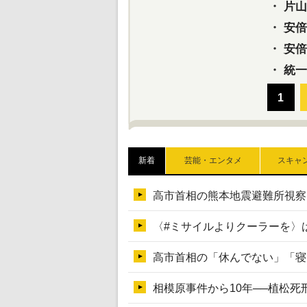
・
片山さ
・
安倍元
・
安倍晋
・
統一
新着
芸能・エンタメ
スキャ