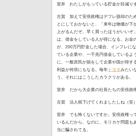
室井 わたしがもっている貯金が目減り
古賀 加えて安倍政権はデフレ脱却のた
とにしておかないと、「来年は物価が下
上がるんだぞ。早く買ったほうがいいぞ
は、借金をしている人が得になる。お金
が、200万円貯金した場合、インフレに
ている企業や、一千兆円借金しているよ
に、一般庶民が損をして企業や国が得す
利益が何倍にもなる。毎年
トヨタ
みたい
う。それにはこうしたカラクリがある。
室井 だから大企業の社長たちの安倍政
古賀 法人税下げてくれましたしね（笑
室井 でも怖くないですか。安倍政権っ
いるんだから。なのに、モリカケ問題も
当に騙されてる。