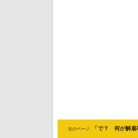
「で？ 何が解雇
次のページ