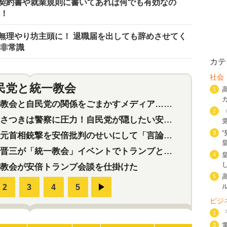
契約書や就業規則に書いてあれば何でも有効なの
求！
無理やり坊主頭に！ 退職届を出しても辞めさせてく
は非常識
カテ
社会
民党と統一教会
特集
2
1
会と自民党の関係をごまかすメディア…民放は有田芳生に発言自粛を要求
2
つきは警察に圧力！自民党が隠したい安倍元首相と統一教会の深い関係
3
首相銃撃を安倍批判のせいにして「言論封殺」に利用する自民党応援団
三が「統一教会」イベントでトランプと演説！同性婚や夫婦別姓を攻撃
4
教会が安倍トランプ会談を仕掛けた
5
ビジ
1
2