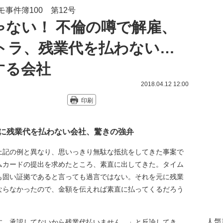
事件簿100 第12号
ゃない！ 不倫の噂で解雇、
トラ、残業代を払わない…
する会社
2018.04.12 12:00
印刷
に残業代を払わない会社、驚きの強弁
記の例と異なり、思いっきり無駄な抵抗をしてきた事案で
ムカードの提出を求めたところ、素直に出してきた。タイム
も固い証拠であると言っても過言ではない。それを元に残業
ならなかったので、金額を伝えれば素直に払ってくるだろう
人気
。承認してないから残業代払いません。」と反論してき