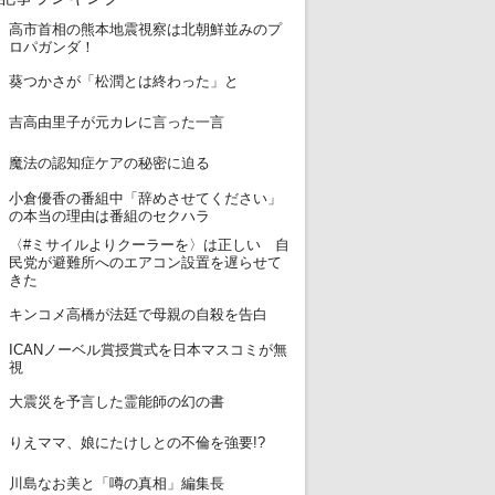
高市首相の熊本地震視察は北朝鮮並みのプ
1
ロパガンダ！
2
葵つかさが「松潤とは終わった」と
3
吉高由里子が元カレに言った一言
4
魔法の認知症ケアの秘密に迫る
小倉優香の番組中「辞めさせてください」
5
の本当の理由は番組のセクハラ
〈#ミサイルよりクーラーを〉は正しい 自
6
民党が避難所へのエアコン設置を遅らせて
きた
7
キンコメ高橋が法廷で母親の自殺を告白
ICANノーベル賞授賞式を日本マスコミが無
8
視
9
大震災を予言した霊能師の幻の書
10
りえママ、娘にたけしとの不倫を強要!?
11
川島なお美と「噂の真相」編集長