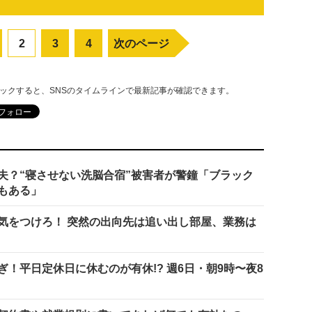
2
3
4
次のページ
リックすると、SNSのタイムラインで最新記事が確認できます。
夫？“寝させない洗脳合宿”被害者が警鐘「ブラック
もある」
気をつけろ！ 突然の出向先は追い出し部屋、業務は
！平日定休日に休むのが有休!? 週6日・朝9時〜夜8