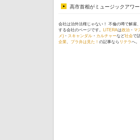
会社は治外法権じゃない！ 不倫の噂で解雇
する会社のページです。
LITERA
は
政治
・
マ
メ)
・
スキャンダル
・
カルチャー
など
社会
で
企業
、
ブラ弁は見た！
の記事なら
リテラ
へ。