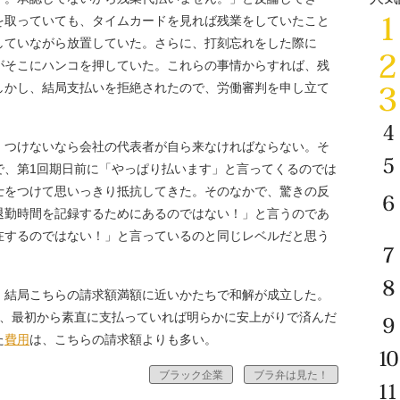
を取っていても、タイムカードを見れば残業をしていたこと
していながら放置していた。さらに、打刻忘れをした際に
がそこにハンコを押していた。これらの事情からすれば、残
しかし、結局支払いを拒絶されたので、労働審判を申し立て
、つけないなら会社の代表者が自ら来なければならない。そ
で、第1回期日前に「やっぱり払います」と言ってくるのでは
士をつけて思いっきり抵抗してきた。そのなかで、驚きの反
退勤時間を記録するためにあるのではない！」と言うのであ
在するのではない！」と言っているのと同じレベルだと思う
結局こちらの請求額満額に近いかたちで和解が成立した。
が、最初から素直に支払っていれば明らかに安上がりで済んだ
た
費用
は、こちらの請求額よりも多い。
ブラック企業
ブラ弁は見た！