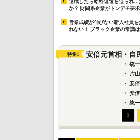
退職したら給料返還を迫られ…
か？ 財閥系企業がトンデモ要
営業成績が伸びない新入社員を
れない！ ブラック企業の常識
安倍元首相・自
特集
1
・
統一教
・
片山さ
・
安倍元
・
安倍晋
・
統一