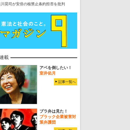
吉川晃司が安倍の核禁止条約拒否を批判
連載
アベを倒したい！
室井佑月
記事一覧へ
ブラ弁は見た！
ブラック企業被害対
策弁護団