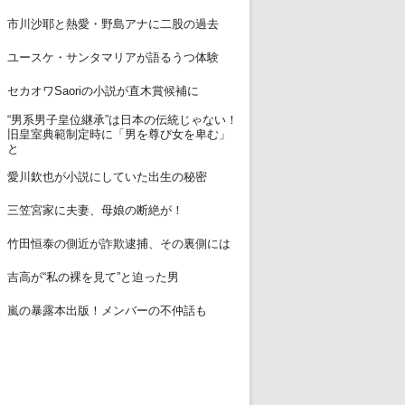
12
市川沙耶と熱愛・野島アナに二股の過去
13
ユースケ・サンタマリアが語るうつ体験
14
セカオワSaoriの小説が直木賞候補に
“男系男子皇位継承”は日本の伝統じゃない！
15
旧皇室典範制定時に「男を尊び女を卑む」
と
16
愛川欽也が小説にしていた出生の秘密
17
三笠宮家に夫妻、母娘の断絶が！
18
竹田恒泰の側近が詐欺逮捕、その裏側には
19
吉高が“私の裸を見て”と迫った男
20
嵐の暴露本出版！メンバーの不仲話も