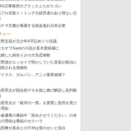
EXILE事務所のブラックぶりがスゴい
高プロ先取り！トンデモ経営者のあり得ない主
張
パナマ文書が暴露する税金逃れ日本企業
チャー
東野圭吾が元少年A手記めぐり抗議
セカオワSaoriの小説が直木賞候補に
結婚した綿矢りさの大失恋体験
星野源がエッセイで明かしていた音楽が政治に
利用される危険性
アイマス、ガルパン…アニメ業界崩壊？
山里亮太が国会前デモを捻じ曲げ解説し批判殺
到
山里亮太が『銀河の一票』を賞賛し批判を受け
た理由
小倉優香の番組中「辞めさせてください」の本
当の理由は番組のセクハラ
浅田舞が真央との不仲は母のせいと告白