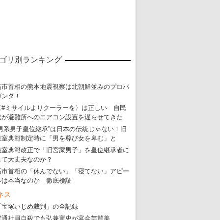
ゴリ別ランキング
東京五輪強行開催特別企画 大ウソだら
高市首相の熊本地震視察は北朝鮮並みのプロパ
ガンダ！
・
五輪入場行進にすぎやまこういちの曲、杉田水脈のLGB
〈#ミサイルよりクーラーを〉は正しい 自民
・
大ウソだらけの東京五輪！ 安倍・菅・森はどんな嘘を
党が避難所へのエアコン設置を遅らせてきた
“男系男子皇位継承”は日本の伝統じゃない！旧
・
五輪サッカー・久保建英が南アの陽性者に「僕らに損ではない」
皇室典範制定時に「男を尊び女を卑む」と
・
五輪関係者が入国当日、築地を散歩！
皇室典範改正で「旧宮家男子」を皇位継承者に
して大丈夫なのか？
・
五輪でIOCラウンジ以外にVIPルーム、広告代理店は物品購入
高市首相の「休んでない」「寝てない」アピー
ルは本当なのか 徹底検証
ネス
「宝塚いじめ裁判」の全記録
電通社員自殺でも弘兼憲史が宴会芸賛美