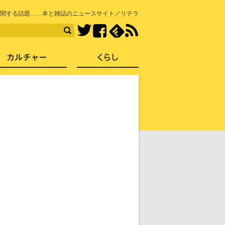
知を再発見
関する話題……本と雑誌のニュースサイト／リテラ
Facebook
feedly
RSS
Twitter
ス
社会
カルチャー
くらし