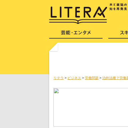
リテラ
>
ビジネス
>
労働問題
>
治外法権？労働