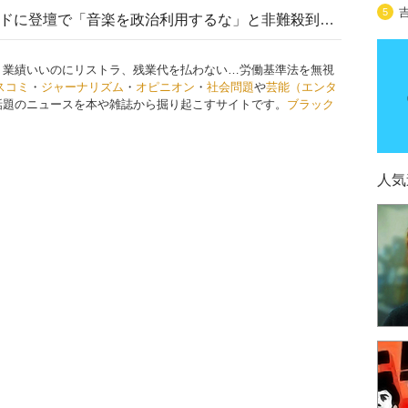
5
高市首相がミュージックアワードに登壇で「音楽を政治利用するな」と非難殺到！ MAJの国策的本質を批判する声も
、業績いいのにリストラ、残業代を払わない…労働基準法を無視
スコミ
・
ジャーナリズム
・
オピニオン
・
社会問題
や
芸能（エンタ
話題のニュースを本や雑誌から掘り起こすサイトです。
ブラック
人気