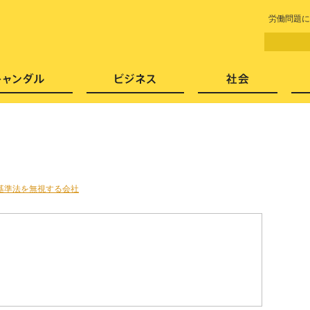
LITERA／リテラ 本と雑誌の
労働問題に
芸能・エンタメ
スキャンダル
ビジネ
基準法を無視する会社