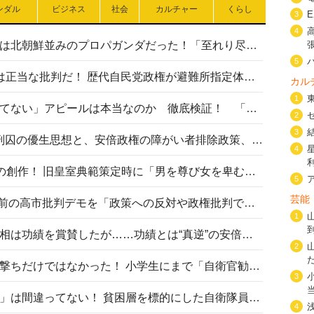
ンダル
ビジネス
社会
カルチャー
くらし
3
4
高市首相の熊本地震避難所視察は北朝鮮並みのプロパガンダだった！「至れり尽くせり」の選ばれた避難所の一方で実態は…
5
〈#ミサイルよりクーラーを〉は正当な批判だ！ 歴代自民党政権が避難所指定体育館へのエアコン設置を遅らせてきた客観的事実
カル
1
高市首相の「休んでない」「寝てない」アピールは本当なのか 徹底検証！ 「資料読み込み」「アイロンがけ」も矛盾だらけ…
2
3
相模原事件から10年──植松死刑囚の優生思想と、安倍政権の障がい者排除政策、右派勢力の差別主義との関係を改めて問う
4
“男系男子の皇位継承”は明治期の創作！ 旧皇室典範策定時に「男を尊び女を卑むの慣習、人民の脳髄」とトンデモ論で女性天皇を否定
5
芸能
山里亮太が『DayDay.』で国会前の高市批判デモを「政策への反対や政権批判でない」と捻じ曲げ解説 デモ参加者から批判殺到
1
安倍晋三元首相の命日で高市首相は功績を賞賛したが……功績とは“真逆”の安倍元首相のトンデモ発言を振り返る
2
自衛隊リクルートは貧困層狙い撃ちだけではなかった！ 小学生にまで「自衛官勧誘」目的のパンフレット作成
3
「自衛隊は経済的に厳しい子が」は間違ってない！ 貧困層を標的にした自衛隊員募集、やす子、山上被告も…日本でも進む“経済的徴兵制”
4