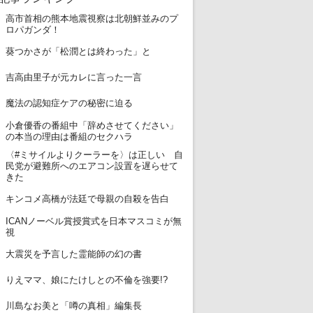
高市首相の熊本地震視察は北朝鮮並みのプ
1
ロパガンダ！
2
葵つかさが「松潤とは終わった」と
3
吉高由里子が元カレに言った一言
4
魔法の認知症ケアの秘密に迫る
小倉優香の番組中「辞めさせてください」
5
の本当の理由は番組のセクハラ
〈#ミサイルよりクーラーを〉は正しい 自
6
民党が避難所へのエアコン設置を遅らせて
きた
7
キンコメ高橋が法廷で母親の自殺を告白
ICANノーベル賞授賞式を日本マスコミが無
8
視
9
大震災を予言した霊能師の幻の書
10
りえママ、娘にたけしとの不倫を強要!?
11
川島なお美と「噂の真相」編集長