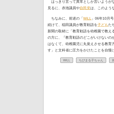
はっきり言って異常としか言いようがな
見るに、赤池議員や
自民党
は、このよう
ちなみに、前述の「
WiLL
」06年10月
続けて、稲田議員が教育勅語を
子ども
た
新聞の取材に「教育勅語を幼稚園で教え
の方に、『教育勅語のどこがいけないの
はなくて、幼稚園児に丸覚えさせる教育
す」と文科省に圧力をかけたことを自慢
WiLL
ちびまる子ちゃん