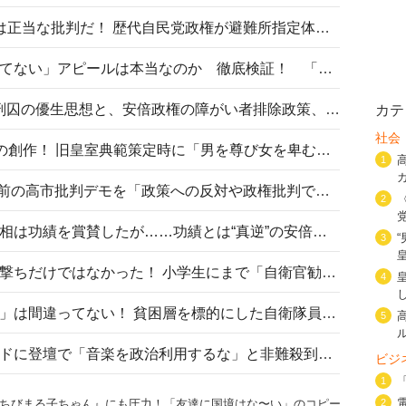
〈#ミサイルよりクーラーを〉は正当な批判だ！ 歴代自民党政権が避難所指定体育館へのエアコン設置を遅らせてきた客観的事実
高市首相の「休んでない」「寝てない」アピールは本当なのか 徹底検証！ 「資料読み込み」「アイロンがけ」も矛盾だらけ…
相模原事件から10年──植松死刑囚の優生思想と、安倍政権の障がい者排除政策、右派勢力の差別主義との関係を改めて問う
カテ
社会
“男系男子の皇位継承”は明治期の創作！ 旧皇室典範策定時に「男を尊び女を卑むの慣習、人民の脳髄」とトンデモ論で女性天皇を否定
1
山里亮太が『DayDay.』で国会前の高市批判デモを「政策への反対や政権批判でない」と捻じ曲げ解説 デモ参加者から批判殺到
2
安倍晋三元首相の命日で高市首相は功績を賞賛したが……功績とは“真逆”の安倍元首相のトンデモ発言を振り返る
3
自衛隊リクルートは貧困層狙い撃ちだけではなかった！ 小学生にまで「自衛官勧誘」目的のパンフレット作成
4
「自衛隊は経済的に厳しい子が」は間違ってない！ 貧困層を標的にした自衛隊員募集、やす子、山上被告も…日本でも進む“経済的徴兵制”
5
高市首相がミュージックアワードに登壇で「音楽を政治利用するな」と非難殺到！ MAJの国策的本質を批判する声も
ビジ
1
ちびまる子ちゃん』にも圧力！「友達に国境はな〜い」のコピー
2