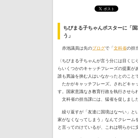
ちびまる子ちゃんポスターに「国
う」
赤池議員は先の
ブログ
で「
文科省
の担
〈ちびまる子ちゃんが言う分には目くじ
らいくつかのキャッチフレーズの提案が
誰も異論を挟む人はいなかったとのこと
たかがキャッチフレーズ。されどキャッ
す。国家意識なき教育行政を執行させら
文科省の担当課には、猛省を促しまし
繰り返すが「友達に国境はな〜い」とい
家がなくなってしまう」なんてクレーム
と言ってのけているが、これは明らかに