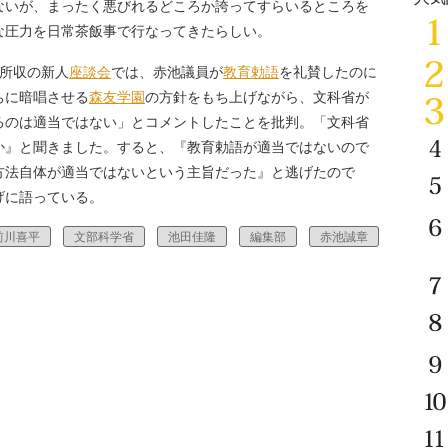
いが、まったく悪びれるどころか誇ってすらいるところを
な圧力を日常茶飯事で行なってきたらしい。
号所収の新人
座談会
では、赤池議員が
教育勅語
を礼賛したのに
ちに暗唱させる
森友学園
の方針をもち上げながら、文科省が
るのは適当ではない」とコメントしたことを批判。「文科省
か』と聞きました。すると、『教育勅語が適当ではないので
方法自体が適当ではないという主旨だった』と逃げたので
げに語っている。
前川喜平
文部科学省
池田佳隆
編集部
赤池誠章