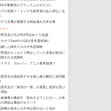
EXILE事務所のブラックぶりがスゴい
高プロ先取り！トンデモ経営者のあり得ない主
張
パナマ文書が暴露する税金逃れ日本企業
チャー
東野圭吾が元少年A手記めぐり抗議
セカオワSaoriの小説が直木賞候補に
結婚した綿矢りさの大失恋体験
星野源がエッセイで明かしていた音楽が政治に
利用される危険性
アイマス、ガルパン…アニメ業界崩壊？
山里亮太が国会前デモを捻じ曲げ解説し批判殺
到
山里亮太が『銀河の一票』を賞賛し批判を受け
た理由
小倉優香の番組中「辞めさせてください」の本
当の理由は番組のセクハラ
浅田舞が真央との不仲は母のせいと告白