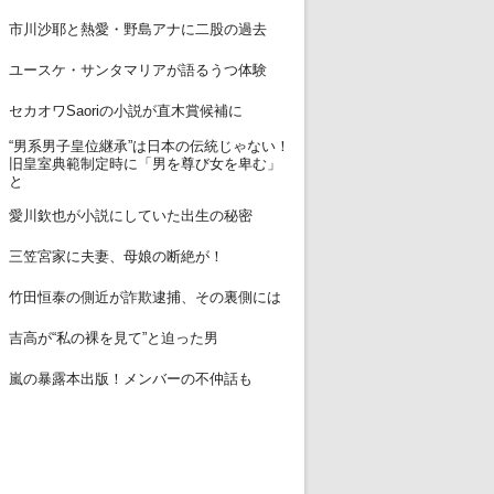
12
市川沙耶と熱愛・野島アナに二股の過去
13
ユースケ・サンタマリアが語るうつ体験
14
セカオワSaoriの小説が直木賞候補に
“男系男子皇位継承”は日本の伝統じゃない！
15
旧皇室典範制定時に「男を尊び女を卑む」
と
16
愛川欽也が小説にしていた出生の秘密
17
三笠宮家に夫妻、母娘の断絶が！
18
竹田恒泰の側近が詐欺逮捕、その裏側には
19
吉高が“私の裸を見て”と迫った男
20
嵐の暴露本出版！メンバーの不仲話も