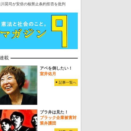
吉川晃司が安倍の核禁止条約拒否を批判
連載
アベを倒したい！
室井佑月
記事一覧へ
ブラ弁は見た！
ブラック企業被害対
策弁護団