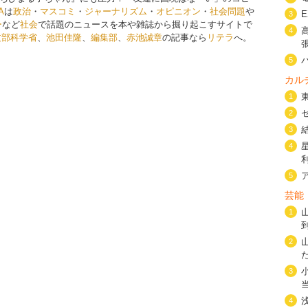
A
は
政治
・
マスコミ
・
ジャーナリズム
・
オピニオン
・
社会問題
や
3
ー
など
社会
で話題のニュースを本や雑誌から掘り起こすサイトで
4
文部科学省
、
池田佳隆
、
編集部
、
赤池誠章
の記事なら
リテラ
へ。
5
カル
1
2
3
4
5
芸能
1
2
3
4