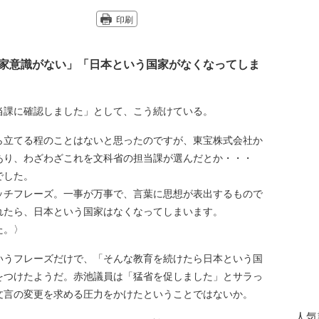
印刷
家意識がない」「日本という国家がなくなってしま
当課に確認しました」として、こう続けている。
ら立てる程のことはないと思ったのですが、東宝株式会社か
あり、わざわざこれを文科省の担当課が選んだとか・・・
でした。
チフレーズ。一事が万事で、言葉に思想が表出するもので
れたら、日本という国家はなくなってしまいます。
た。〉
うフレーズだけで、「そんな教育を続けたら日本という国
をつけたようだ。赤池議員は「猛省を促しました」とサラっ
文言の変更を求める圧力をかけたということではないか。
人気