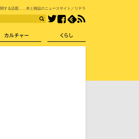
知を再発見
関する話題……本と雑誌のニュースサイト／リテラ
Facebook
feedly
RSS
Twitter
ス
社会
カルチャー
くらし