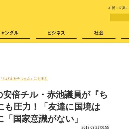
LITERA／リテラ 本と雑誌の
右翼・左翼に
芸能・エンタメ
スキャンダル
ビジネ
『ちびまる子ちゃん』にも圧力
の安倍チル・赤池議員が『ち
にも圧力！「友達に国境は
に「国家意識がない」
2018.03.21 06:55