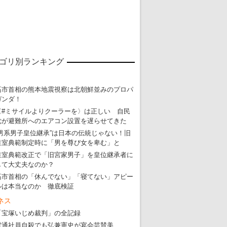
ゴリ別ランキング
高市首相の熊本地震視察は北朝鮮並みのプロパ
ガンダ！
〈#ミサイルよりクーラーを〉は正しい 自民
党が避難所へのエアコン設置を遅らせてきた
“男系男子皇位継承”は日本の伝統じゃない！旧
皇室典範制定時に「男を尊び女を卑む」と
皇室典範改正で「旧宮家男子」を皇位継承者に
して大丈夫なのか？
高市首相の「休んでない」「寝てない」アピー
ルは本当なのか 徹底検証
ネス
「宝塚いじめ裁判」の全記録
電通社員自殺でも弘兼憲史が宴会芸賛美