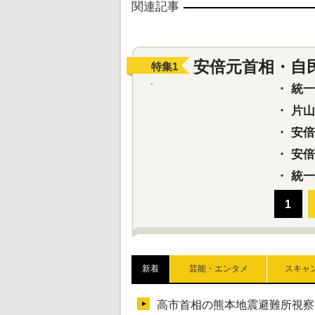
関連記事
安倍元首相・自
特集
1
・
統一教
・
片山さ
・
安倍元
・
安倍晋
・
統一
新着
芸能・エンタメ
スキャ