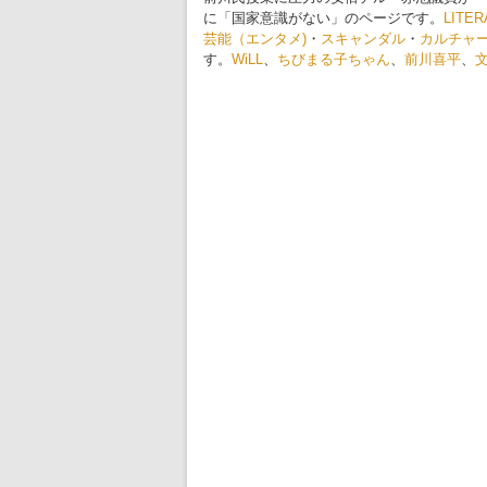
に「国家意識がない」のページです。
LITER
芸能（エンタメ)
・
スキャンダル
・
カルチャ
す。
WiLL
、
ちびまる子ちゃん
、
前川喜平
、