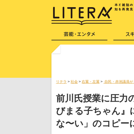
リテラ
>
社会
>
右翼・左翼
>
自民・赤池議員が
前川氏授業に圧力
びまる子ちゃん』
な〜い」のコピー