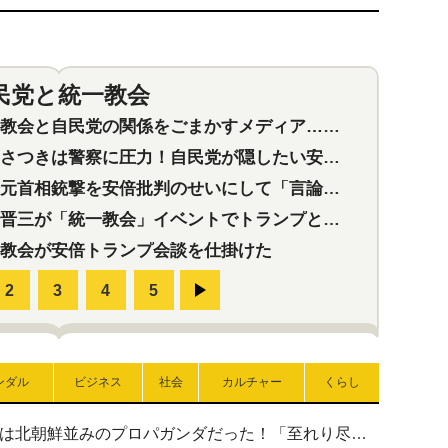
民党と統一教会
特集
2
会と自民党の関係をごまかすメディア…民放は有田芳生に発言自粛を要求
つきは警察に圧力！自民党が隠したい安倍元首相と統一教会の深い関係
首相銃撃を安倍批判のせいにして「言論封殺」に利用する自民党応援団
三が「統一教会」イベントでトランプと演説！同性婚や夫婦別姓を攻撃
教会が安倍トランプ会談を仕掛けた
ンダル
ビジネス
社会
カルチャー
くらし
高市首相の熊本地震避難所視察は北朝鮮並みのプロパガンダだった！「至れり尽くせり」の選ばれた避難所の一方で実態は…