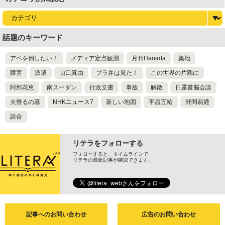
話題のキーワード
アベを倒したい！
メディア定点観測
月刊Hanada
築地
障害
派遣
山口真由
ブラ弁は見た！
この世界の片隅に
阿部花恵
南スーダン
行政文書
事故
解散
日露首脳会談
火垂るの墓
NHKニュース7
新しい地図
平昌五輪
野間易通
談合
リテラをフォローする
フォローすると、タイムラインで
リテラの最新記事が確認できます。
記事へのお問い合わせ
広告のお問い合わせ