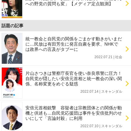
への野党の質問も変」【メディア定点観測】
話題の記事
統一教会と自民党の関係をごまかす動きがいまだ
に…民放は有田芳生に発言自粛を要求、NHKで
は政界への言及がタブーに
2022.07.21 | 社会
片山さつきは警察庁長官を使い奈良県警に圧力！
自民党が隠したい安倍元首相と統一教会の深い関
係、名称変更をめぐる疑惑
2022.07.14 | スキャンダル
安倍元首相銃撃 容疑者は宗教団体との関係が動
機と供述も…自民党応援団は事件を安倍批判のせ
いにして「言論封殺」に利用
2022.07.10 | スキャンダル