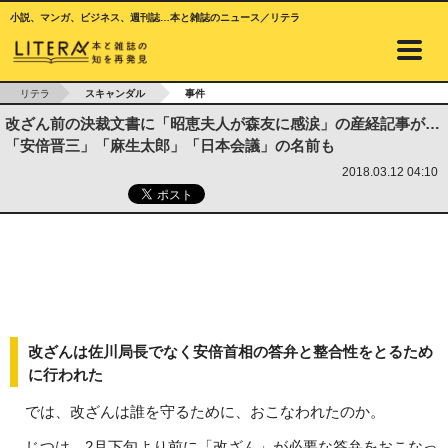
小説、マンガ、ビジネス、週刊誌…本と雑誌のニュース／リテラ
リテラ
スキャンダル
事件
改ざん前の決裁文書に「昭恵夫人が森友に感涙」の産経記事が…
「安倍晋三」「麻生太郎」「日本会議」の名前も
2018.03.12 04:10
改ざんは佐川局長でなく安倍首相の答弁と整合性をとるため
に行われた
では、改ざんは誰を守るために、おこなわれたのか。
じつは、2月下旬より前に「改ざん」が必要な答弁をおこなっ