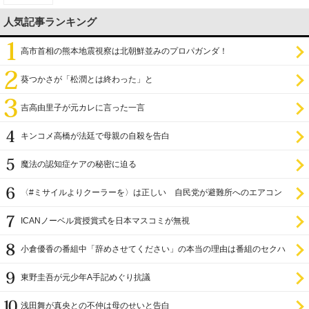
人気記事ランキング
高市首相の熊本地震視察は北朝鮮並みのプロパガンダ！
葵つかさが「松潤とは終わった」と
吉高由里子が元カレに言った一言
キンコメ高橋が法廷で母親の自殺を告白
魔法の認知症ケアの秘密に迫る
〈#ミサイルよりクーラーを〉は正しい 自民党が避難所へのエアコン
設置を遅らせてきた
ICANノーベル賞授賞式を日本マスコミが無視
小倉優香の番組中「辞めさせてください」の本当の理由は番組のセクハ
ラ
東野圭吾が元少年A手記めぐり抗議
浅田舞が真央との不仲は母のせいと告白