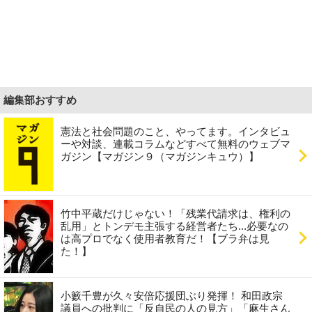
編集部おすすめ
憲法と社会問題のこと、やってます。インタビュ
ーや対談、連載コラムなどすべて無料のウェブマ
ガジン【マガジン９（マガジンキュウ）】
竹中平蔵だけじゃない！「残業代請求は、権利の
乱用」とトンデモ主張する経営者たち...必要なの
は高プロでなく使用者教育だ！【ブラ弁は見
た！】
小籔千豊が久々安倍応援団ぶり発揮！ 和田政宗
議員への批判に「反自民の人の見方」「麻生さん