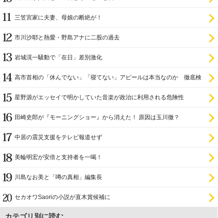
三笠宮家に夫妻、母娘の断絶が！
市川沙耶と熱愛・野島アナに二股の過去
岩城滉一騒動で「在日」差別激化
高市首相の「休んでない」「寝てない」アピールは本当なのか 徹底検
証
星野源がエッセイで明かしていた音楽が政治に利用される危険性
田崎史郎が『モーニングショー』から消えた！ 原因は玉川徹？
中居の震災支援をテレビ報道せず
美輪明宏が安倍と支持者を一喝！
川島なお美と「噂の真相」編集長
セカオワSaoriの小説が直木賞候補に
カテゴリ別に読む