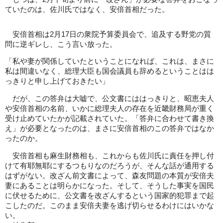
ていたのは、佐川氏ではなく、安倍首相だった。
安倍首相は2月17日の衆院予算委員会で、追及する野党の質
問に逆ギレし、こう言い放った。
「私や妻が関係していたということになれば、これは、まさに
私は間違いなく、総理大臣も国会議員も辞めるということはは
っきりと申し上げておきたい」
だが、この答弁は大嘘で、公文書にははっきりと、昭恵夫人
や安倍首相の名前、いかに総理夫人の存在を近畿財務局が重く
受け止めていたかが記載されていた。「答弁に合わせて書き換
え」が必要となったのは、まさに安倍首相のこの答弁ではなか
ったのか。
安倍首相も麻生財務相も、これからも佐川氏に責任を押し付
けて有耶無耶にするつもりなのだろうが、そんな話が通用する
はずがない。改ざん前文書によって、森友問題の本質が安倍夫
妻にあることは明らかになった。そして、そうした事実を国民
に伏せるために、公文書を改ざんするという国家的犯罪まで起
こしたのだ。このまま安倍夫妻を逃げ切らせるわけにはいかな
い。