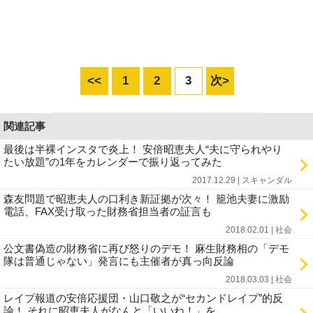
<<
1
2
3
次>
関連記事
最後は半裸インスタで炎上！ 安倍昭恵夫人“夫に守られやり
たい放題”の1年をカレンダーで振り返ってみた
2017.12.29 | スキャンダル
森友問題で昭恵夫人の口利き新証拠が次々！ 籠池夫妻に激励
電話、FAX受け取った財務省担当者の証言も
2018.02.01 | 社会
公文書偽造の財務省に再び怒りのデモ！ 麻生財務相の「デモ
隊は普通じゃない」発言にも主催者が真っ向反論
2018.03.03 | 社会
レイプ報道の安倍応援団・山口敬之が“セカンドレイプ”的反
論！ それに昭恵夫人がなんと「いいね！」を