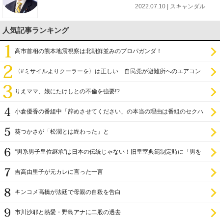
2022.07.10 | スキャンダル
人気記事ランキング
高市首相の熊本地震視察は北朝鮮並みのプロパガンダ！
〈#ミサイルよりクーラーを〉は正しい 自民党が避難所へのエアコン
設置を遅らせてきた
りえママ、娘にたけしとの不倫を強要!?
小倉優香の番組中「辞めさせてください」の本当の理由は番組のセクハ
ラ
葵つかさが「松潤とは終わった」と
“男系男子皇位継承”は日本の伝統じゃない！旧皇室典範制定時に「男を
尊び女を卑む」と
吉高由里子が元カレに言った一言
キンコメ高橋が法廷で母親の自殺を告白
市川沙耶と熱愛・野島アナに二股の過去