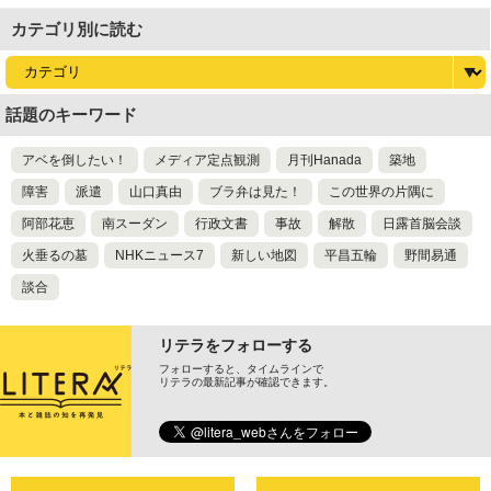
カテゴリ別に読む
話題のキーワード
アベを倒したい！
メディア定点観測
月刊Hanada
築地
障害
派遣
山口真由
ブラ弁は見た！
この世界の片隅に
阿部花恵
南スーダン
行政文書
事故
解散
日露首脳会談
火垂るの墓
NHKニュース7
新しい地図
平昌五輪
野間易通
談合
リテラをフォローする
フォローすると、タイムラインで
リテラの最新記事が確認できます。