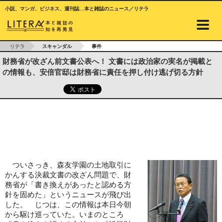
小説、マンガ、ビジネス、週刊誌…本と雑誌のニュース／リテラ
リテラ
スキャンダル
事件
財務省が改ざん前文書公表へ！ 文書には政治家の実名が掲載と
の情報も、安倍官邸は財務省に責任を押し付け逃げ切る方針
ついさっき、森友学園の土地取引に
かんする決裁文書の改ざん問題で、財
務省が「書き換えがあったと認める方
針を固めた」というニュースが飛び出
した。 じつは、この情報は本日今朝
から駆け巡っていた。いまのところ