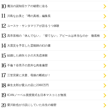
魔法の認知症ケアの秘密に迫る
川島なお美と「噂の真相」編集長
ユースケ・サンタマリアが語るうつ体験
高市首相の「休んでない」「寝てない」アピールは本当なのか 徹底検
証
大震災を予言した霊能師の幻の書
結婚した綿矢りさの大失恋体験
不倫？谷亮子の意外な肉食遍歴
三笠宮家に夫妻、母娘の断絶が！
麻生太郎が愛人の店に2360万円
ICANノーベル賞授賞式を日本マスコミが無視
愛川欽也が小説にしていた出生の秘密