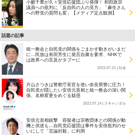
小籔千豊が久々安倍応援団ぶり発揮！ 和田政宗
議員への批判に「反自民の人の見方」「麻生さん
への野党の質問も変」【メディア定点観測】
話題の記事
統一教会と自民党の関係をごまかす動きがいまだ
に…民放は有田芳生に発言自粛を要求、NHKで
は政界への言及がタブーに
2022.07.21 | 社会
片山さつきは警察庁長官を使い奈良県警に圧力！
自民党が隠したい安倍元首相と統一教会の深い関
係、名称変更をめぐる疑惑
2022.07.14 | スキャンダル
安倍元首相銃撃 容疑者は宗教団体との関係が動
機と供述も…自民党応援団は事件を安倍批判のせ
いにして「言論封殺」に利用