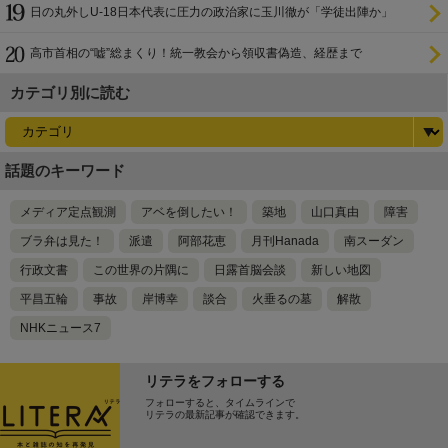
日の丸外しU-18日本代表に圧力の政治家に玉川徹が「学徒出陣か」
高市首相の“嘘”総まくり！統一教会から領収書偽造、経歴まで
カテゴリ別に読む
話題のキーワード
メディア定点観測
アベを倒したい！
築地
山口真由
障害
ブラ弁は見た！
派遣
阿部花恵
月刊Hanada
南スーダン
行政文書
この世界の片隅に
日露首脳会談
新しい地図
平昌五輪
事故
岸博幸
談合
火垂るの墓
解散
NHKニュース7
リテラをフォローする
フォローすると、タイムラインで
リテラの最新記事が確認できます。