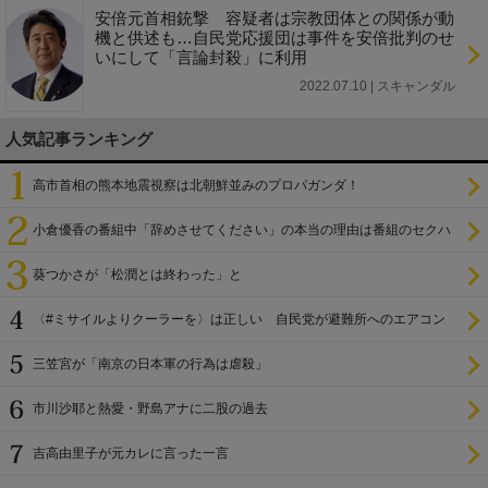
安倍元首相銃撃 容疑者は宗教団体との関係が動
機と供述も…自民党応援団は事件を安倍批判のせ
いにして「言論封殺」に利用
2022.07.10 | スキャンダル
人気記事ランキング
高市首相の熊本地震視察は北朝鮮並みのプロパガンダ！
小倉優香の番組中「辞めさせてください」の本当の理由は番組のセクハ
ラ
葵つかさが「松潤とは終わった」と
〈#ミサイルよりクーラーを〉は正しい 自民党が避難所へのエアコン
設置を遅らせてきた
三笠宮が「南京の日本軍の行為は虐殺」
市川沙耶と熱愛・野島アナに二股の過去
吉高由里子が元カレに言った一言