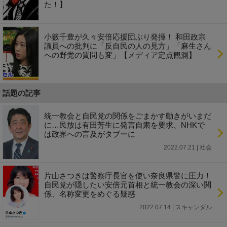
た！】
小籔千豊が久々安倍応援団ぶり発揮！ 和田政宗
議員への批判に「反自民の人の見方」「麻生さん
への野党の質問も変」【メディア定点観測】
話題の記事
統一教会と自民党の関係をごまかす動きがいまだ
に…民放は有田芳生に発言自粛を要求、NHKで
は政界への言及がタブーに
2022.07.21 | 社会
片山さつきは警察庁長官を使い奈良県警に圧力！
自民党が隠したい安倍元首相と統一教会の深い関
係、名称変更をめぐる疑惑
2022.07.14 | スキャンダル