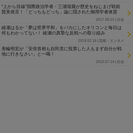
“上から目線”国際政治学者・三浦瑠麗が歴史をねじまげ戦前
賛美発言！「どっちもどっち」論に隠された御用学者体質
2017.08.21 | 社会
綾瀬はるか「夢は世界平和」をバカにしたオリコンと毎日は
何もわかってない！ 綾瀬の真摯な反戦への取り組み
2018.02.16 | 芸能・エンタメ
美輪明宏が「安倍首相も自民党に投票した人もまず自分が戦
地に行きなさい」と一喝！
2015.07.14 | 社会