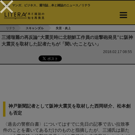
小説、マンガ、ビジネス、週刊誌…本と雑誌のニュース／リテラ
リテラ
スキャンダル
失言・炎上
三浦瑠麗の再反論“大震災時に北朝鮮工作員の迫撃砲発見”に阪神
大震災を取材した記者たちが「聞いたことない」
2018.02.17 08:55
神戸新聞記者として阪神大震災を取材した西岡研介、松本創
も否定
〈過去の警察白書〉についてはすでに先日の記事で古い拉致事
件のことを書いてあるだけのものと指摘したが、三浦氏は新た