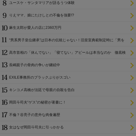
ユースケ・サンタマリアが語るうつ体験
りえママ、娘にたけしとの不倫を強要!?
麻生太郎が愛人の店に2360万円
“男系男子皇位継承”は日本の伝統じゃない！旧皇室典範制定時に「男を
尊び女を卑む」と
高市首相の「休んでない」「寝てない」アピールは本当なのか 徹底検
証
長嶋親子の骨肉の争いが継続中
EXILE事務所のブラックぶりがスゴい
キンコメ高橋が法廷で母親の自殺を告白
岡田斗司夫“ゲス”の秘密が著書に！
不倫？谷亮子の意外な肉食遍歴
女はなぜ岡田斗司夫に引っかかる