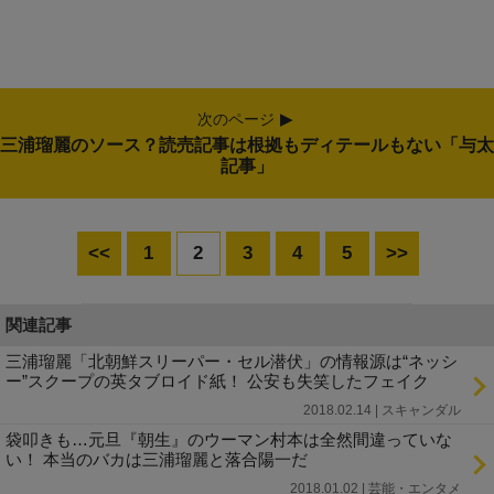
次のページ
三浦瑠麗のソース？読売記事は根拠もディテールもない「与太
記事」
<<
1
2
3
4
5
>>
関連記事
三浦瑠麗「北朝鮮スリーパー・セル潜伏」の情報源は“ネッシ
ー”スクープの英タブロイド紙！ 公安も失笑したフェイク
2018.02.14 | スキャンダル
袋叩きも…元旦『朝生』のウーマン村本は全然間違っていな
い！ 本当のバカは三浦瑠麗と落合陽一だ
2018.01.02 | 芸能・エンタメ