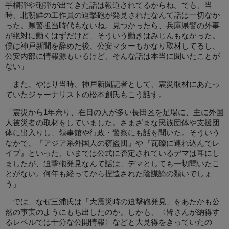
手榴弾や砲弾が出てきた話は報道されてるからね。でも、当
時、北朝鮮の工作員の迫撃砲が発見されたなんて話は一切なか
った。県警担当時代もないね。見つかったら、兵庫県警の外事
が絶対に動くはずだけど、そういう動きはみじんもなかった。
僕は神戸新聞を辞めた後、公安マターもかなり取材してるし、
公安内部に情報源もいるけど、そんな話は本当に聞いたことが
ない」
また、やはり当時、神戸新聞記者として、震災取材にあたっ
ていたジャーナリストの松本創氏もこう話す。
「震災から1年余り、在日の人が多い長田区を足場に、主に外国
人被災者の取材をしていました。さまざまな民族団体や支援団
体に出入りし、領事館や行政・警察にも話を聞いた。そういう
なかで、『アジア系外国人の窃盗団』や『瓦礫に連れ込んでレ
イプ』といった、いまでは公式に否定されているデマは耳にし
ましたが、迫撃砲発見なんて話は、デマとしても一切聞いたこ
とがない。何年も経ってから捏造された陰謀論の類いでしょ
う」
では、なぜ三浦氏は「大震災時の迫撃砲発見」をあたかも公
然の事実のようにもち出したのか。しかも、〈皆さんが納得す
るレベルでは十分な公開情報〉などと大見得をきっていたの