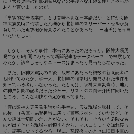
に〈大震災時の迫撃砲発見などの事後的な未遂案件〉とやらが
あると言い出したのだ。
「事後的な未遂案件」とは意味不明な日本語だが、とにかく阪
神大震災時に倒壊した瓦礫から北朝鮮のスリーパー・セルが所
有していた追撃砲が発見されたことがあった──三浦氏はそう言
いたいらしい。
しかし、そんな事件、本当にあったのだろうか。阪神大震災
発生から5年間にわたって新聞記事をデータベース上で検索して
みたが、該当しそうなニュースはまったく見当たらなかった。
また、阪神大震災の直後、取材にあたった複数の新聞記者に
も聞いてみたが、誰一人、北朝鮮の迫撃砲が発見された事件を
知っている者はいなかった。たとえば、阪神大震災当時、地元
の神戸新聞の記者だったジャーナリストの西岡研介氏に聞いた
ところ、こんな明快な否定が返ってきた。
「僕は阪神大震災発生時から半年間、震災現場を取材して、そ
の後、（兵庫）県警担当に戻って警察取材をしていたけど、そ
んな話は一切聞いたことがない。そもそも、そういう危険なも
のが出てきたら現場を封鎖するから、マスコミにすぐ知れ渡っ
て、記事になってるやろ。現に、瓦礫撤去のときに旧日本軍の