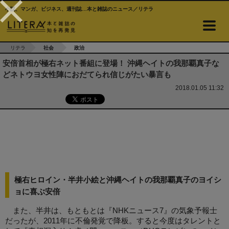
小説、マンガ、ビジネス、週刊誌…本と雑誌のニュース／リテラ
リテラ
社会
政治
安倍首相が極右ネット番組に登場！ 沖縄ヘイトの我那覇真子な
どネトウヨ女性陣におだてられ信じがたい暴言も
2018.01.05 11:32
極右ヒロイン・半井小絵と沖縄ヘイトの我那覇真子のヨイシ
ョに喜ぶ安倍
また、半井は、もともとは『NHKニュース7』の気象予報士
だったが、2011年に不倫発覚で降板。すると今度はタレントと