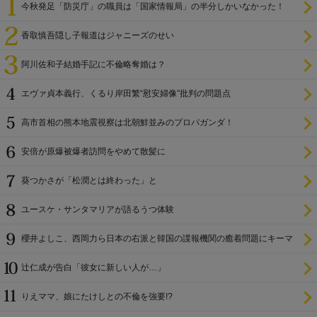
今秋発足「防災庁」の職員は「国家情報局」の半分しかいなかった！
香取慎吾隠し子報道はジャニーズのせい
阿川佐和子結婚手記に不倫略奪婚は？
エヴァ貞本義行、くるり岸田繁“慰安婦像”批判の問題点
高市首相の熊本地震視察は北朝鮮並みのプロパガンダ！
安倍が原爆被爆者訪問をやめて散髪に
葵つかさが「松潤とは終わった」と
ユースケ・サンタマリアが語るうつ体験
櫻井よしこ、西岡力ら日本の右派と韓国の諜報機関の癒着問題にキーマ
ン
辻仁成が告白「彼女に新しい人が…」
りえママ、娘にたけしとの不倫を強要!?