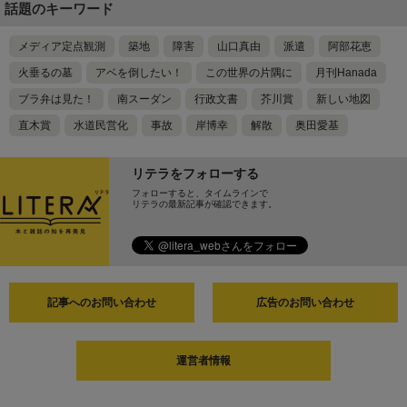
話題のキーワード
メディア定点観測
築地
障害
山口真由
派遣
阿部花恵
火垂るの墓
アベを倒したい！
この世界の片隅に
月刊Hanada
ブラ弁は見た！
南スーダン
行政文書
芥川賞
新しい地図
直木賞
水道民営化
事故
岸博幸
解散
奥田愛基
リテラをフォローする
フォローすると、タイムラインで
リテラの最新記事が確認できます。
記事へのお問い合わせ
広告のお問い合わせ
運営者情報