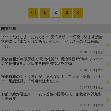
<<
1
2
3
>>
関連記事
ビートたけしよ、お前もか！ 安倍首相に一切突っ込まず接待
状態に…「出てくれてありがたい」「安倍さんの話は最高だ
った」
2018.01.04 | 社会
安倍首相が年頭所感で“明治礼賛”！ 明治維新150年キャンペー
ンで長州支配と大日本帝國憲法復活を煽動
2018.01.01 | 社会
安倍首相のネトウヨ化が止まらない！ フェイク拡散、ネト
ウヨ用語連発、「報道特注出たい」
2017.12.31 | 社会
お前は絶対君主か！ 安倍首相の国民軽視、独裁者体質丸出
し発言集
2017.12.31 | 社会