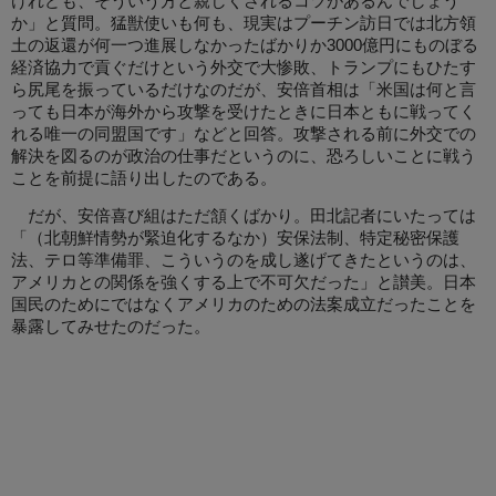
けれども、そういう方と親しくされるコツがあるんでしょう
か」と質問。猛獣使いも何も、現実はプーチン訪日では北方領
土の返還が何一つ進展しなかったばかりか3000億円にものぼる
経済協力で貢ぐだけという外交で大惨敗、トランプにもひたす
ら尻尾を振っているだけなのだが、安倍首相は「米国は何と言
っても日本が海外から攻撃を受けたときに日本ともに戦ってく
れる唯一の同盟国です」などと回答。攻撃される前に外交での
解決を図るのが政治の仕事だというのに、恐ろしいことに戦う
ことを前提に語り出したのである。
だが、安倍喜び組はただ頷くばかり。田北記者にいたっては
「（北朝鮮情勢が緊迫化するなか）安保法制、特定秘密保護
法、テロ等準備罪、こういうのを成し遂げてきたというのは、
アメリカとの関係を強くする上で不可欠だった」と讃美。日本
国民のためにではなくアメリカのための法案成立だったことを
暴露してみせたのだった。