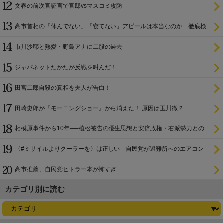
文春の前次官証言で官邸vsマスコミ攻防
高市首相の「休んでない」「寝てない」アピールは本当なのか 徹底検
証
市川沙耶と熱愛・野島アナに二股の過去
ジャパネットたかたが反戦を叫んだ！
田宮二郎自殺の真相を夫人が告白！
田崎史郎が『モーニングショー』から消えた！ 原因は玉川徹？
相模原事件から10年──植松被告の優生思想と安倍政権・右派勢力との
関係
〈#ミサイルよりクーラーを〉は正しい 自民党が避難所へのエアコン
設置を遅らせてきた
高市推薦、自民党ヒトラー本が怖すぎ
カテゴリ別に読む