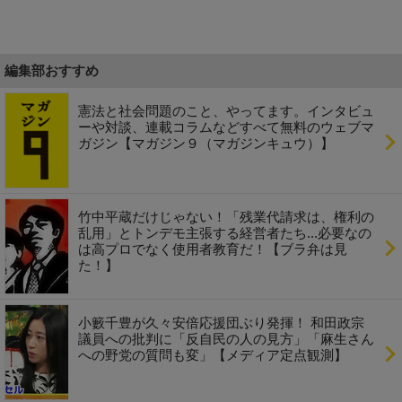
編集部おすすめ
憲法と社会問題のこと、やってます。インタビュ
ーや対談、連載コラムなどすべて無料のウェブマ
ガジン【マガジン９（マガジンキュウ）】
竹中平蔵だけじゃない！「残業代請求は、権利の
乱用」とトンデモ主張する経営者たち...必要なの
は高プロでなく使用者教育だ！【ブラ弁は見
た！】
小籔千豊が久々安倍応援団ぶり発揮！ 和田政宗
議員への批判に「反自民の人の見方」「麻生さん
への野党の質問も変」【メディア定点観測】