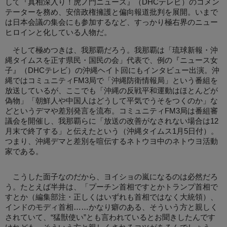
して『真相深入り！虎ノ門ニュース』（DHCテレビ）のコメン
テーターを務め、安倍政権擁護と偏向報道批判を展開。いまで
は日本会議の集会にも参加するなど、すっかり極右界のニュー
ヒロインと化している人物だ。
そして極めつきは、我那覇だろう。我那覇は「琉球新報・沖
縄タイムスを正す県民・国民の会」代表で、例の『ニュース女
子』（DHCテレビ）の沖縄ヘイト回にもインタビュー出演。沖
縄ではコミュニティFM3局で「沖縄防衛情報局」という番組を
放送しているが、ここでも「沖縄の反戦平和運動はほとんどが
偽物」「朝鮮人や中国人はどうして平気でうそをつくのか」な
どというデマや差別発言を流布。コミュニティFM3局は番組審
議会を開催し、我那覇らに「放送の改善がなされない場合は12
月末で終了する」と伝えたという（沖縄タイムス1月5日付）。
つまり、沖縄デマと差別を喧伝するネトウヨ中のネトウヨ活動
家である。
こうした面子なのだから、ヨイショの嵐になるのは必然だろ
う。たとえば半井は、「プーチン首相ですとかトランプ首相で
すとか（編集部注・正しくはいずれも首相ではなく大統領）、
インドのモディ首相……かなり癖のある、そういう方と親しく
されていて、“猛獣使い”とも言われているとお聞きしたんです