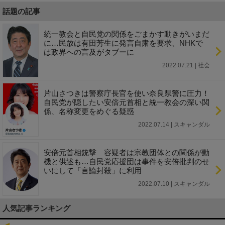
話題の記事
統一教会と自民党の関係をごまかす動きがいまだ
に…民放は有田芳生に発言自粛を要求、NHKで
は政界への言及がタブーに
2022.07.21 | 社会
片山さつきは警察庁長官を使い奈良県警に圧力！
自民党が隠したい安倍元首相と統一教会の深い関
係、名称変更をめぐる疑惑
2022.07.14 | スキャンダル
安倍元首相銃撃 容疑者は宗教団体との関係が動
機と供述も…自民党応援団は事件を安倍批判のせ
いにして「言論封殺」に利用
2022.07.10 | スキャンダル
人気記事ランキング