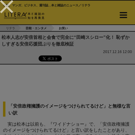
小説、マンガ、ビジネス、週刊誌…本と雑誌のニュース／リテラ
リテラ
芸能・エンタメ
お笑い
松本人志が安倍首相と会食で完全に“田崎スシロー”化！ 恥ずか
しすぎる安倍応援団ぶりを徹底検証
2017.12.16 12:00
「安倍政権擁護のイメージをつけられてるけど」と無様な言
い訳
実は松本は以前も、『ワイドナショー』で、「安倍政権擁護
のイメージをつけられてるけど」と言い訳をしたことがあり、