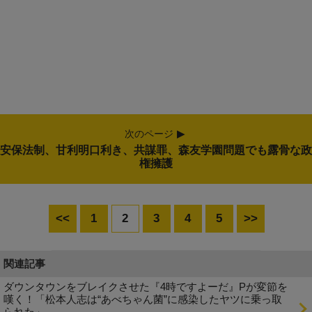
次のページ
安保法制、甘利明口利き、共謀罪、森友学園問題でも露骨な政
権擁護
<<
1
2
3
4
5
>>
関連記事
ダウンタウンをブレイクさせた『4時ですよーだ』Pが変節を
嘆く！「松本人志は“あべちゃん菌”に感染したヤツに乗っ取
られた」