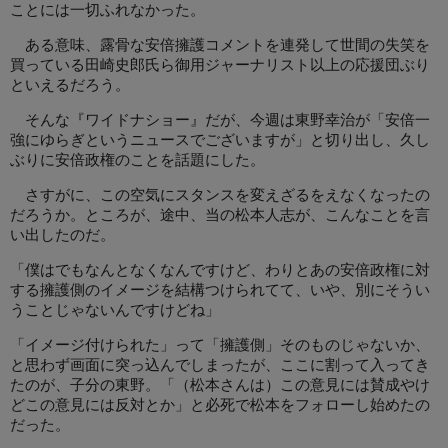
ことには一切ふれなかった。
ある意味、露骨な安倍擁護コメントを連発して世間の失笑を
買っている田崎史郎氏ら御用ジャーナリスト以上の応援団ぶり
といえるだろう。
そんな『ワイドナショー』だが、今週は東野幸治が「安倍一
強にゆらぎというニュースでございますが」と切り出し、久し
ぶりに安倍政権のことを話題にした。
さすがに、この空気にスタンスを変えざるをえなくなったの
だろうか。ところが、途中、当の松本人志が、こんなことを言
い出したのだ。
「僕はでもなんとなくなんですけど、わりとあの安倍政権に対
する擁護側のイメージを結構つけられてて、いや、別にそうい
うことじゃないんですけどね」
「イメージ付けられた」って「擁護側」そのものじゃないか、
と思わず画面に突っ込んでしまったが、ここに割って入ってき
たのが、子分の東野。「（松本さんは）この意見には賛成やけ
どこの意見には反対とか」と必死で松本をフォローし始めたの
だった。