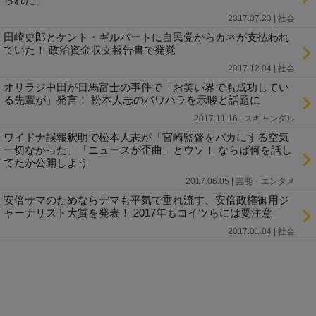
2017.07.23 | 社会
田崎史郎とケント・ギルバートに自民党からカネが支払われ
ていた！ 政治資金収支報告書で発覚
2017.12.04 | 社会
オリラジ中田が日馬富士の事件で「お笑い界でも成功してい
る先輩が」発言！ 松本人志のパワハラを示唆と話題に
2017.11.16 | スキャンダル
ワイドナ誤報釈明で松本人志が「宮崎監督をバカにする空気
一切なかった」「ニュースが歪曲」とウソ！ ならば何を話し
てたか公開しよう
2017.06.05 | 芸能・エンタメ
安倍サマのためならデマも平気で垂れ流す、安倍政権御用ジ
ャーナリスト大賞を発表！ 2017年もコイツらには要注意
2017.01.04 | 社会