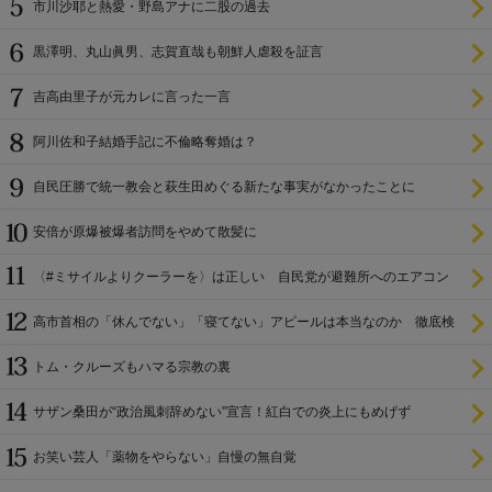
市川沙耶と熱愛・野島アナに二股の過去
黒澤明、丸山眞男、志賀直哉も朝鮮人虐殺を証言
吉高由里子が元カレに言った一言
阿川佐和子結婚手記に不倫略奪婚は？
自民圧勝で統一教会と萩生田めぐる新たな事実がなかったことに
安倍が原爆被爆者訪問をやめて散髪に
〈#ミサイルよりクーラーを〉は正しい 自民党が避難所へのエアコン
設置を遅らせてきた
高市首相の「休んでない」「寝てない」アピールは本当なのか 徹底検
証
トム・クルーズもハマる宗教の裏
サザン桑田が“政治風刺辞めない”宣言！紅白での炎上にもめげず
お笑い芸人「薬物をやらない」自慢の無自覚