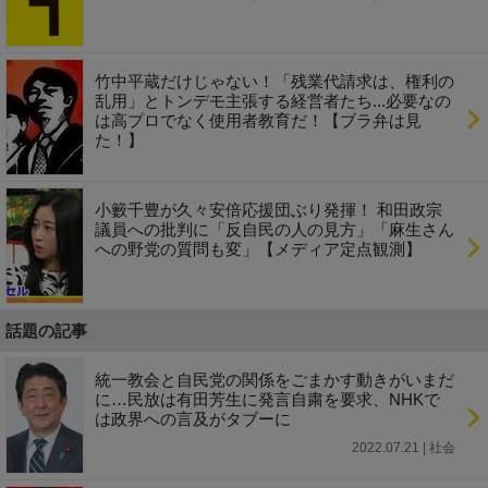
竹中平蔵だけじゃない！「残業代請求は、権利の
乱用」とトンデモ主張する経営者たち...必要なの
は高プロでなく使用者教育だ！【ブラ弁は見
た！】
小籔千豊が久々安倍応援団ぶり発揮！ 和田政宗
議員への批判に「反自民の人の見方」「麻生さん
への野党の質問も変」【メディア定点観測】
話題の記事
統一教会と自民党の関係をごまかす動きがいまだ
に…民放は有田芳生に発言自粛を要求、NHKで
は政界への言及がタブーに
2022.07.21 | 社会