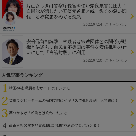
片山さつきは警察庁長官を使い奈良県警に圧力！
自民党が隠したい安倍元首相と統一教会の深い関
係、名称変更をめぐる疑惑
2022.07.14 | スキャンダル
安倍元首相銃撃 容疑者は宗教団体との関係が動
機と供述も…自民党応援団は事件を安倍批判のせ
いにして「言論封殺」に利用
2022.07.10 | スキャンダル
人気記事ランキング
靖国神社“職員有志サイト”のトンデモ
英軍ラグビーチームの靖国訪問にイギリスで批判殺到、大問題に！
葵つかさが「松潤とは終わった」と
高市首相の熊本地震視察は北朝鮮並みのプロパガンダ！