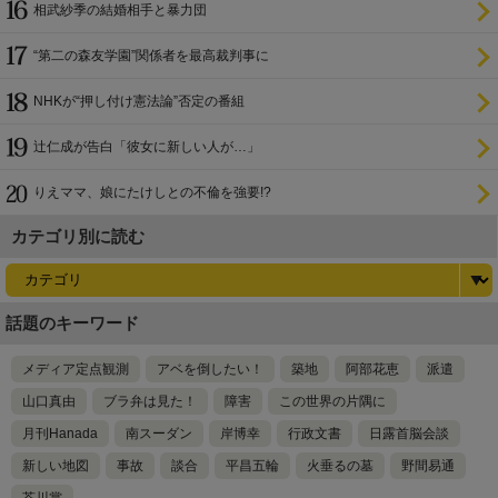
相武紗季の結婚相手と暴力団
“第二の森友学園”関係者を最高裁判事に
NHKが“押し付け憲法論”否定の番組
辻仁成が告白「彼女に新しい人が…」
りえママ、娘にたけしとの不倫を強要!?
カテゴリ別に読む
話題のキーワード
メディア定点観測
アベを倒したい！
築地
阿部花恵
派遣
山口真由
ブラ弁は見た！
障害
この世界の片隅に
月刊Hanada
南スーダン
岸博幸
行政文書
日露首脳会談
新しい地図
事故
談合
平昌五輪
火垂るの墓
野間易通