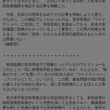
本サイトはそのときに、「どの口で言ってるのか」と松本の安
倍政権擁護を検証する記事を掲載した。
今回、先回りの意味を込めてその記事を再録しようと思う。
ちなみに、この検証でよくわかったのは、安倍首相が『ワイド
ナショー』に出演して、安倍首相と直接会ってから、松本の安
倍擁護に拍車がかかっているという事実だ。この男の性格を考
えると、今回の「焼肉」がさらなる安倍応援団化をもたらすの
は間違いない。
（編集部）
＊＊＊＊＊＊＊＊＊＊＊＊＊＊＊＊＊＊＊＊＊
安倍政権の支持率低下で弱腰だったテレビのワイドショーも
このところ一気に政権批判色を強めているが、そんななか、”独
自のスタンス”を貫いているのが松本人志の『ワイドナショー』
（フジテレビ）だ。というのも、この間、森友問題や加計問題
が盛り上がり始めた頃から、逆に安倍政権のことをほとんど取
り上げなくなったのだ。
前川喜平前文科事務次官が決定的証言をしても、安倍首相や
稲田朋美防衛相がいくら失態を演じても完全スルー。都議選結
果を報じた先週の放送でも安倍首相の「こんな人たち」発言の