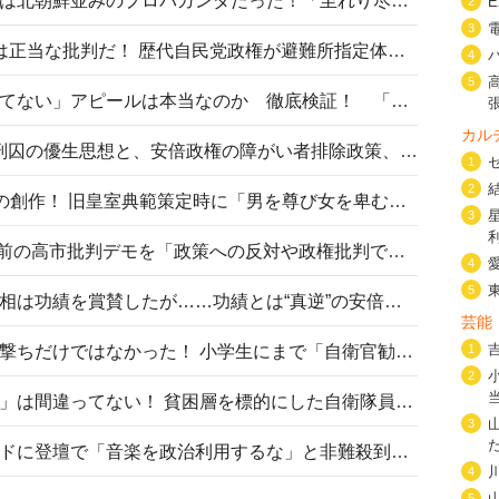
高市首相の熊本地震避難所視察は北朝鮮並みのプロパガンダだった！「至れり尽くせり」の選ばれた避難所の一方で実態は…
2
3
〈#ミサイルよりクーラーを〉は正当な批判だ！ 歴代自民党政権が避難所指定体育館へのエアコン設置を遅らせてきた客観的事実
4
5
高市首相の「休んでない」「寝てない」アピールは本当なのか 徹底検証！ 「資料読み込み」「アイロンがけ」も矛盾だらけ…
カル
相模原事件から10年──植松死刑囚の優生思想と、安倍政権の障がい者排除政策、右派勢力の差別主義との関係を改めて問う
1
2
“男系男子の皇位継承”は明治期の創作！ 旧皇室典範策定時に「男を尊び女を卑むの慣習、人民の脳髄」とトンデモ論で女性天皇を否定
3
山里亮太が『DayDay.』で国会前の高市批判デモを「政策への反対や政権批判でない」と捻じ曲げ解説 デモ参加者から批判殺到
4
5
安倍晋三元首相の命日で高市首相は功績を賞賛したが……功績とは“真逆”の安倍元首相のトンデモ発言を振り返る
芸能
自衛隊リクルートは貧困層狙い撃ちだけではなかった！ 小学生にまで「自衛官勧誘」目的のパンフレット作成
1
2
「自衛隊は経済的に厳しい子が」は間違ってない！ 貧困層を標的にした自衛隊員募集、やす子、山上被告も…日本でも進む“経済的徴兵制”
3
高市首相がミュージックアワードに登壇で「音楽を政治利用するな」と非難殺到！ MAJの国策的本質を批判する声も
4
5