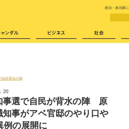
LITERA／リテラ 本と雑誌の
政治・政治家に
芸能・エンタメ
スキャンダル
ビジネ
で自民背水の陣
20
知事選で自民が背水の陣 原
職知事がアベ官邸のやり口や
異例の展開に