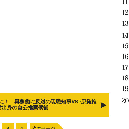
に！ 再稼働に反対の現職知事VS“原発推
省出身の自公推薦候補
3
4
次のページ