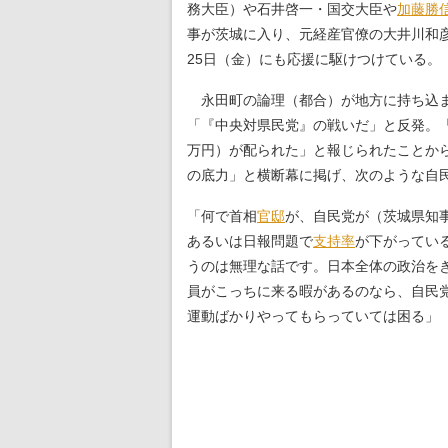
務大臣）や石井啓一・国交大臣や
加藤勝
事が茨城に入り、元経産官僚の大井川和
25日（金）にも応援に駆けつけている。
永田町の論理（都合）が地方に持ち込ま
「『中央対県民党』の戦いだ」と反発。「自
万円）が配られた」と報じられたことから
の底力」と横断幕に掲げ、次のような自
「何で首相
官邸
が、自民党が（茨城県知
あるいは日報問題で
支持率
が下がってい
うのは無理な話です。日本全体の政治を
員がこっちに来る暇があるのなら、自民
運動ばかりやってもらっていては困る」