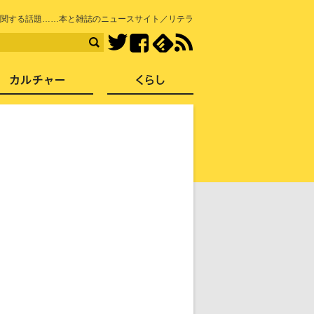
知を再発見
関する話題……本と雑誌のニュースサイト／リテラ
Facebook
feedly
RSS
Twitter
ス
社会
カルチャー
くらし