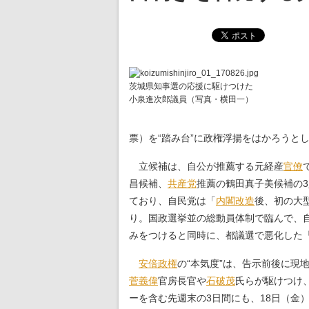
茨城県知事選の応援に駆けつけた
小泉進次郎議員（写真・横田一）
票）を“踏み台”に政権浮揚をはかろうと
立候補は、自公が推薦する元経産
官僚
昌候補、
共産党
推薦の鶴田真子美候補の
ており、自民党は「
内閣改造
後、初の大
り。国政選挙並の総動員体制で臨んで、
みをつけると同時に、都議選で悪化した
安倍政権
の“本気度”は、告示前後に現
菅義偉
官房長官や
石破茂
氏らが駆けつけ
ーを含む先週末の3日間にも、18日（金