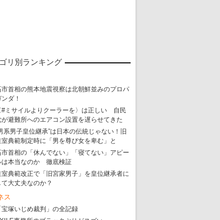
東京五輪強行開催特別企画 大ウソだら
ゴリ別ランキング
・
五輪入場行進にすぎやまこういちの曲、杉田水脈のLGB
・
大ウソだらけの東京五輪！ 安倍・菅・森はどんな嘘を
高市首相の熊本地震視察は北朝鮮並みのプロパ
ガンダ！
・
五輪サッカー・久保建英が南アの陽性者に「僕らに損ではない」
〈#ミサイルよりクーラーを〉は正しい 自民
・
五輪関係者が入国当日、築地を散歩！
党が避難所へのエアコン設置を遅らせてきた
・
五輪でIOCラウンジ以外にVIPルーム、広告代理店は物品購入
“男系男子皇位継承”は日本の伝統じゃない！旧
皇室典範制定時に「男を尊び女を卑む」と
高市首相の「休んでない」「寝てない」アピー
ルは本当なのか 徹底検証
皇室典範改正で「旧宮家男子」を皇位継承者に
して大丈夫なのか？
ネス
「宝塚いじめ裁判」の全記録