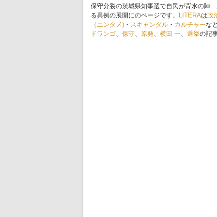
保守分裂の茨城県知事選で自民が背水の陣 
る異例の展開にのページです。
LITERA
は
政
（エンタメ)
・
スキャンダル
・
カルチャー
な
ドワンゴ
、
保守
、
原発
、
横田 一
、
選挙
の記