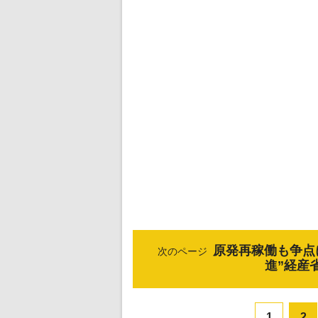
原発再稼働も争点
次のページ
進”経産
1
2