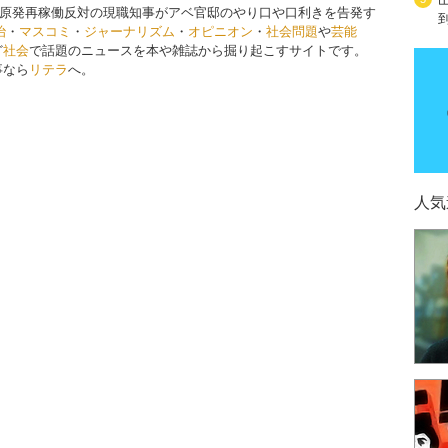
原発再稼働反対の現職知事がアベ官邸のやり口や口利きを告発す
治
・
マスコミ
・
ジャーナリズム
・
オピニオン
・
社会問題
や
芸能
ど
社会
で話題のニュースを本や雑誌から掘り起こすサイトです。
事なら
リテラ
へ。
人気