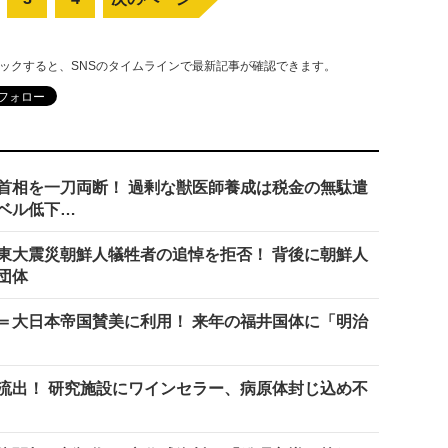
リックすると、SNSのタイムラインで最新記事が確認できます。
首相を一刀両断！ 過剰な獣医師養成は税金の無駄遣
ベル低下…
東大震災朝鮮人犠牲者の追悼を拒否！ 背後に朝鮮人
団体
＝大日本帝国賛美に利用！ 来年の福井国体に「明治
流出！ 研究施設にワインセラー、病原体封じ込め不