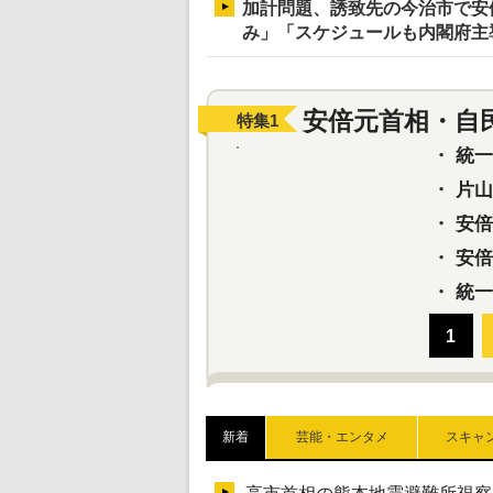
加計問題、誘致先の今治市で安
み」「スケジュールも内閣府主
安倍元首相・自
特集
1
・
統一教
・
片山さ
・
安倍元
・
安倍晋
・
統一
新着
芸能・エンタメ
スキャ