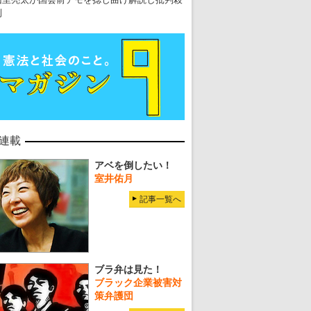
到
連載
アベを倒したい！
室井佑月
記事一覧へ
ブラ弁は見た！
ブラック企業被害対
策弁護団