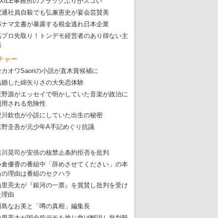
EXILE事務所のブラックぶりがスゴい
電通社員自殺でも弘兼憲史が宴会芸賛美
パナマ文書が暴露する税金逃れ日本企業
高プロ先取り！トンデモ経営者のあり得ない主
張
チャー
セカオワSaoriの小説が直木賞候補に
結婚した綿矢りさの大失恋体験
星野源がエッセイで明かしていた音楽が政治に
利用される危険性
愛川欽也が小説にしていた出生の秘密
東野圭吾が元少年A手記めぐり抗議
吉川晃司が安倍の核禁止条約拒否を批判
小倉優香の番組中「辞めさせてください」の本
当の理由は番組のセクハラ
山里亮太が『銀河の一票』を賞賛し批判を受け
た理由
川島なお美と「噂の真相」編集長
山里亮太が国会前デモを捻じ曲げ解説し批判殺