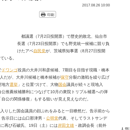
2017.08.26 10:00
印刷
都議選（7月2日投開票）で歴史的敗北、仙台市
長選（7月23日投開票）でも野党統一候補に競り負
けたアベ
自民党
が、茨城県知事選（8月27日投開
している。
で
ドワンゴ
役員の大井川和彦候補、7期目を目指す現職・橋本
3人だが、大井川候補と橋本候補が
保守
分裂の激戦を繰り広げ
型地方
選挙
」と位置づけて、大物
国会
議員が続々と現地入
自公推薦候補勝利につなげて10月の衆院トリプル補選への弾
「自公の関係修復」もする狙いが見え見えなのだ。
地入りした国会議員の顔ぶれをみると一目瞭然だ。告示前から
、告示日には山口那津男・
公明党
代表、そしてラストサンデ
）に再び石破氏、19日（土）には
岸田文雄
・政調会長（前外
人気