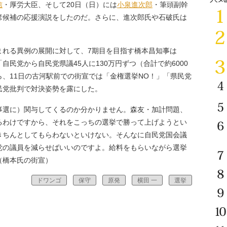
信
・厚労大臣、そして20日（日）には
小泉進次郎
・筆頭副幹
彦候補の応援演説をしたのだ。さらに、進次郎氏や石破氏は
れる異例の展開に対して、7期目を目指す橋本昌知事は
民党から自民党県議45人に130万円ずつ（合計で約6000
、11日の古河駅前での街宣では「金権選挙NO！」「県民党
民党批判で対決姿勢を露にした。
事選に）関与してくるのか分かりません。森友・加計問題、
るわけですから、それをこっちの選挙で勝って上げようとい
きちんとしてもらわないといけない。そんなに自民党国会議
党の議員を減らせばいいのですよ。給料をもらいながら選挙
（橋本氏の街宣）
ドワンゴ
保守
原発
横田 一
選挙