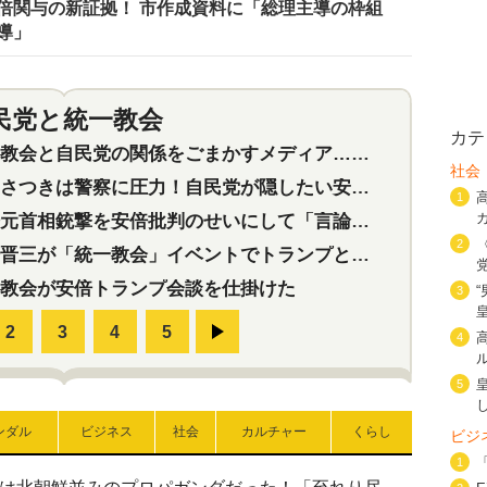
倍関与の新証拠！ 市作成資料に「総理主導の枠組
導」
民党と統一教会
特集
2
カテ
会と自民党の関係をごまかすメディア…民放は有田芳生に発言自粛を要求
社会
つきは警察に圧力！自民党が隠したい安倍元首相と統一教会の深い関係
1
首相銃撃を安倍批判のせいにして「言論封殺」に利用する自民党応援団
2
三が「統一教会」イベントでトランプと演説！同性婚や夫婦別姓を攻撃
教会が安倍トランプ会談を仕掛けた
3
4
5
ンダル
ビジネス
社会
カルチャー
くらし
ビジ
1