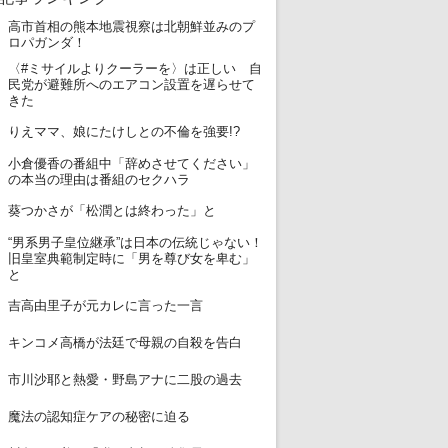
高市首相の熊本地震視察は北朝鮮並みのプ
1
ロパガンダ！
〈#ミサイルよりクーラーを〉は正しい 自
2
民党が避難所へのエアコン設置を遅らせて
きた
3
りえママ、娘にたけしとの不倫を強要!?
小倉優香の番組中「辞めさせてください」
4
の本当の理由は番組のセクハラ
5
葵つかさが「松潤とは終わった」と
“男系男子皇位継承”は日本の伝統じゃない！
6
旧皇室典範制定時に「男を尊び女を卑む」
と
7
吉高由里子が元カレに言った一言
8
キンコメ高橋が法廷で母親の自殺を告白
9
市川沙耶と熱愛・野島アナに二股の過去
10
魔法の認知症ケアの秘密に迫る