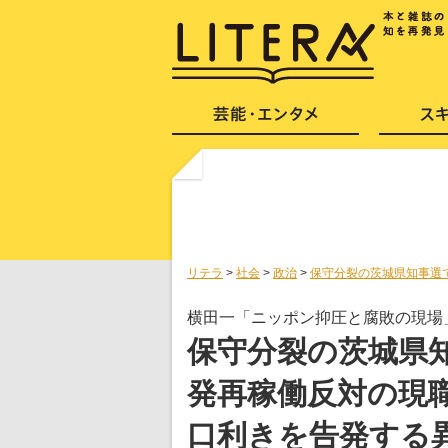
リテラ
>
社会
>
政治
>
保守分裂の茨城県知事選
横田一「ニッポン抑圧と腐敗の現場」
保守分裂の茨城県
発再稼働反対の現
口利きを告発する