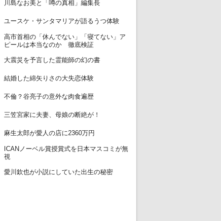
11
川島なお美と「噂の真相」編集長
12
ユースケ・サンタマリアが語るうつ体験
高市首相の「休んでない」「寝てない」ア
13
ピールは本当なのか 徹底検証
14
大震災を予言した霊能師の幻の書
15
結婚した綿矢りさの大失恋体験
16
不倫？谷亮子の意外な肉食遍歴
17
三笠宮家に夫妻、母娘の断絶が！
18
麻生太郎が愛人の店に2360万円
ICANノーベル賞授賞式を日本マスコミが無
19
視
20
愛川欽也が小説にしていた出生の秘密