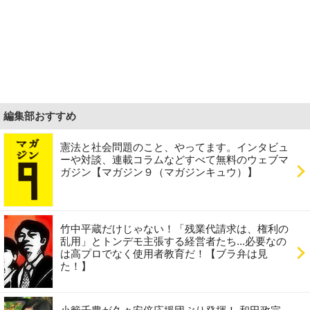
編集部おすすめ
憲法と社会問題のこと、やってます。インタビュ
ーや対談、連載コラムなどすべて無料のウェブマ
ガジン【マガジン９（マガジンキュウ）】
竹中平蔵だけじゃない！「残業代請求は、権利の
乱用」とトンデモ主張する経営者たち...必要なの
は高プロでなく使用者教育だ！【ブラ弁は見
た！】