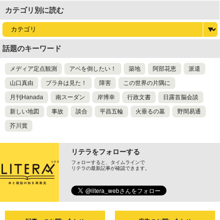
カテゴリ別に読む
話題のキーワード
メディア定点観測
アベを倒したい！
築地
阿部花恵
派遣
山口真由
ブラ弁は見た！
障害
この世界の片隅に
月刊Hanada
南スーダン
岸博幸
行政文書
日露首脳会談
新しい地図
事故
談合
平昌五輪
火垂るの墓
野間易通
芥川賞
リテラをフォローする
フォローすると、タイムラインで
リテラの最新記事が確認できます。