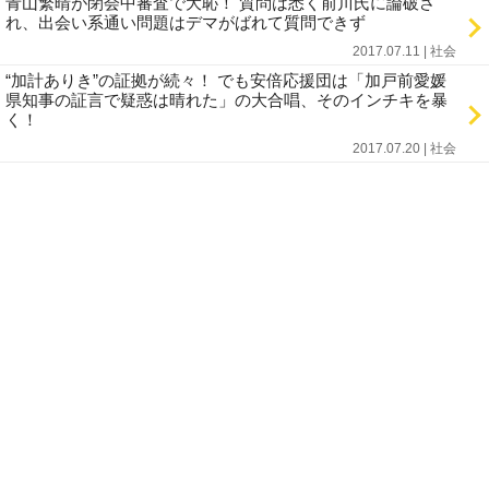
青山繁晴が閉会中審査で大恥！ 質問は悉く前川氏に論破さ
れ、出会い系通い問題はデマがばれて質問できず
2017.07.11 | 社会
“加計ありき”の証拠が続々！ でも安倍応援団は「加戸前愛媛
県知事の証言で疑惑は晴れた」の大合唱、そのインチキを暴
く！
2017.07.20 | 社会