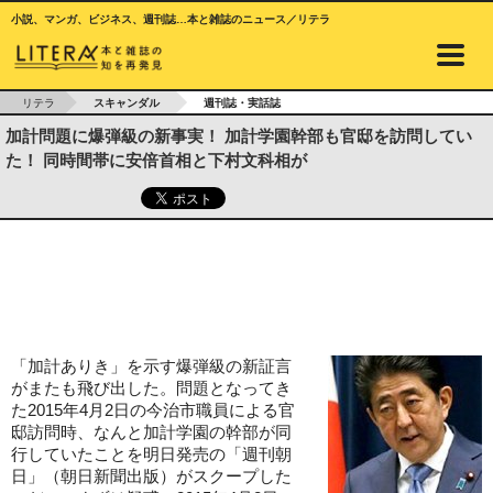
小説、マンガ、ビジネス、週刊誌…本と雑誌のニュース／リテラ
リテラ
スキャンダル
週刊誌・実話誌
加計問題に爆弾級の新事実！ 加計学園幹部も官邸を訪問してい
た！ 同時間帯に安倍首相と下村文科相が
「加計ありき」を示す爆弾級の新証言
がまたも飛び出した。問題となってき
た2015年4月2日の今治市職員による官
邸訪問時、なんと加計学園の幹部が同
行していたことを明日発売の「週刊朝
日」（朝日新聞出版）がスクープした