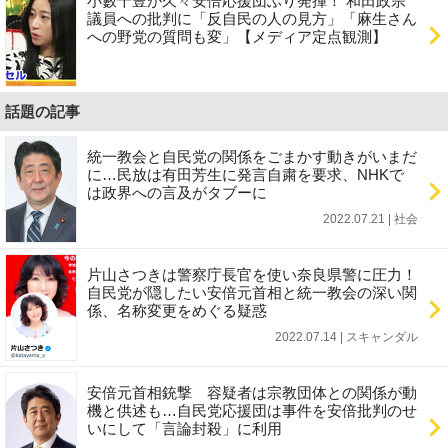
小籔千豊が久々安倍応援団ぶり発揮！ 和田政宗
議員への批判に「反自民の人の見方」「麻生さん
への野党の質問も変」【メディア定点観測】
話題の記事
統一教会と自民党の関係をごまかす動きがいまだ
に…民放は有田芳生に発言自粛を要求、NHKで
は政界への言及がタブーに
2022.07.21 | 社会
片山さつきは警察庁長官を使い奈良県警に圧力！
自民党が隠したい安倍元首相と統一教会の深い関
係、名称変更をめぐる疑惑
2022.07.14 | スキャンダル
安倍元首相銃撃 容疑者は宗教団体との関係が動
機と供述も…自民党応援団は事件を安倍批判のせ
いにして「言論封殺」に利用