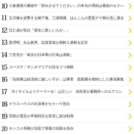
小倉優香の番組中「辞めさせてください」の本当の理由は番組のセクハ
ラ
玉川徹を攻撃する橋下徹、三浦瑠麗、ほんこんの悪質デマ垂れ流し過去
辻仁成が告白「彼女に新しい人が…」
黒澤明、丸山眞男、志賀直哉も朝鮮人虐殺を証言
三笠宮が「南京の日本軍の行為は虐殺」
ユースケ・サンタマリアが語るうつ体験
「自衛隊は経済的に厳しい子が」は事実 貧困層を標的にした隊員募集
〈#ミサイルよりクーラーを〉は正しい 自民党が避難所へのエアコン
設置を遅らせてきた
テラスハウスの出演者がセクハラ告白
官邸が震災の早期対応を拒否し政治利用
キンコメ高橋が法廷で母親の自殺を告白