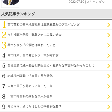
2022.07.10 | スキャンダル
人気記事ランキング
高市首相の熊本地震視察は北朝鮮並みのプロパガンダ！
市川沙耶と熱愛・野島アナに二股の過去
葵つかさが「松潤とは終わった」と
高市推薦、自民党ヒトラー本が怖すぎ
自民圧勝で統一教会と萩生田めぐる新たな事実がなかったことに
岩城滉一騒動で「在日」差別激化
吉高由里子が元カレに言った一言
田宮二郎自殺の真相を夫人が告白！
りえママ、娘にたけしとの不倫を強要!?