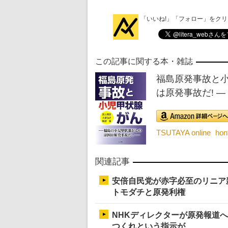
「いいね!」「フォロー」をク
この記事に関する本・雑誌
福島原発事故と
は原発事故だ! ―
TSUTAYA online
ho
関連記事
安倍自民党が赤字必至のリニア
トモダチと原発利権
NHKディレクターが原発報道
つくれという指示が