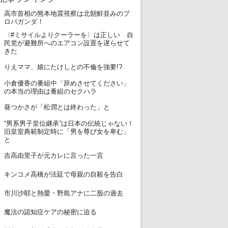
高市首相の熊本地震視察は北朝鮮並みのプ
1
ロパガンダ！
〈#ミサイルよりクーラーを〉は正しい 自
2
民党が避難所へのエアコン設置を遅らせて
きた
3
りえママ、娘にたけしとの不倫を強要!?
小倉優香の番組中「辞めさせてください」
4
の本当の理由は番組のセクハラ
5
葵つかさが「松潤とは終わった」と
“男系男子皇位継承”は日本の伝統じゃない！
6
旧皇室典範制定時に「男を尊び女を卑む」
と
7
吉高由里子が元カレに言った一言
8
キンコメ高橋が法廷で母親の自殺を告白
9
市川沙耶と熱愛・野島アナに二股の過去
10
魔法の認知症ケアの秘密に迫る