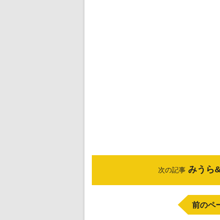
みうら
次の記事
前のペ