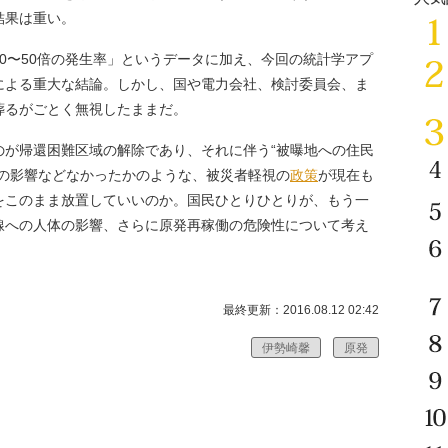
う結果は重い。
0〜50倍の発生率」というデータに加え、今回の統計学アプ
による重大な結論。しかし、国や電力会社、検討委員会、ま
葬るがごとく無視したままだ。
のが帰還困難区域の解除であり、それに伴う“被曝地への住民
線の影響などなかったかのような、被災者軽視の
政策
が現在も
をこのまま放置していいのか。国民ひとりひとりが、もう一
線への人体の影響、さらに原発再稼働の危険性について考え
最終更新：2016.08.12 02:42
伊勢崎馨
原発