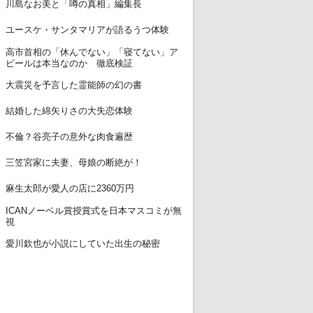
11
川島なお美と「噂の真相」編集長
12
ユースケ・サンタマリアが語るうつ体験
高市首相の「休んでない」「寝てない」ア
13
ピールは本当なのか 徹底検証
14
大震災を予言した霊能師の幻の書
15
結婚した綿矢りさの大失恋体験
16
不倫？谷亮子の意外な肉食遍歴
17
三笠宮家に夫妻、母娘の断絶が！
18
麻生太郎が愛人の店に2360万円
ICANノーベル賞授賞式を日本マスコミが無
19
視
20
愛川欽也が小説にしていた出生の秘密