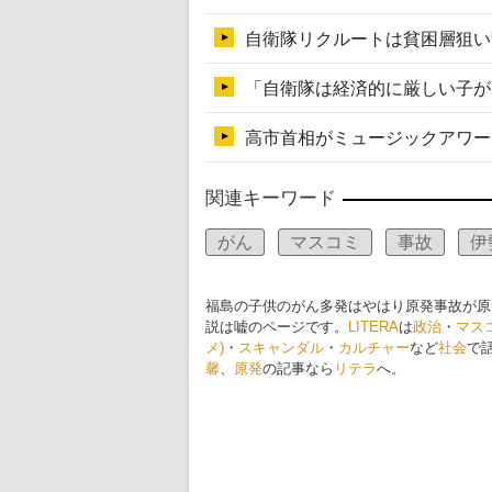
関連キーワード
がん
マスコミ
事故
伊
福島の子供のがん多発はやはり原発事故が原
説は嘘のページです。
LITERA
は
政治
・
マス
メ)
・
スキャンダル
・
カルチャー
など
社会
で
馨
、
原発
の記事なら
リテラ
へ。