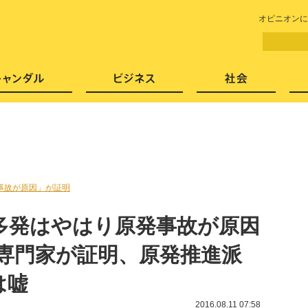
LITERA／リテラ 本と雑誌の
オピニオンに
芸能・エンタメ
スキャンダル
ビジネ
事故が原因」が証明
多発はやはり原発事故が原因
の専門家が証明、原発推進派
は嘘
2016.08.11 07:58