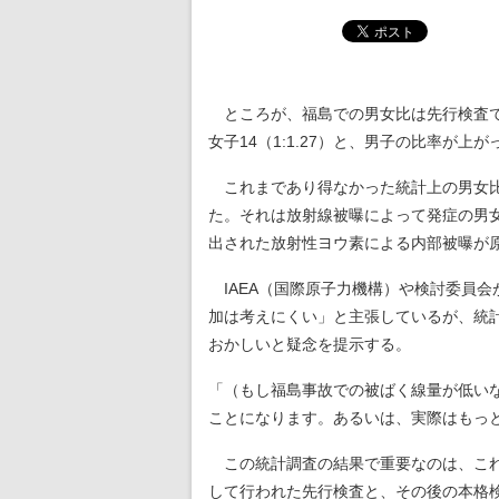
ところが、福島での男女比は先行検査で男子2
女子14（1:1.27）と、男子の比率が上
これまであり得なかった統計上の男女比
た。それは放射線被曝によって発症の男
出された放射性ヨウ素による内部被曝が
IAEA（国際原子力機構）や検討委員会
加は考えにくい」と主張しているが、統
おかしいと疑念を提示する。
「（もし福島事故での被ばく線量が低い
ことになります。あるいは、実際はもっ
この統計調査の結果で重要なのは、これ
して行われた先行検査と、その後の本格