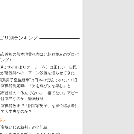
ゴリ別ランキング
高市首相の熊本地震視察は北朝鮮並みのプロパ
ガンダ！
〈#ミサイルよりクーラーを〉は正しい 自民
党が避難所へのエアコン設置を遅らせてきた
“男系男子皇位継承”は日本の伝統じゃない！旧
東京五輪強行開催特別企画 大ウソだら
皇室典範制定時に「男を尊び女を卑む」と
・
五輪入場行進にすぎやまこういちの曲、杉田水脈のLGB
高市首相の「休んでない」「寝てない」アピー
ルは本当なのか 徹底検証
・
大ウソだらけの東京五輪！ 安倍・菅・森はどんな嘘を
皇室典範改正で「旧宮家男子」を皇位継承者に
・
五輪サッカー・久保建英が南アの陽性者に「僕らに損ではない」
して大丈夫なのか？
ネス
・
五輪関係者が入国当日、築地を散歩！
「宝塚いじめ裁判」の全記録
・
五輪でIOCラウンジ以外にVIPルーム、広告代理店は物品購入