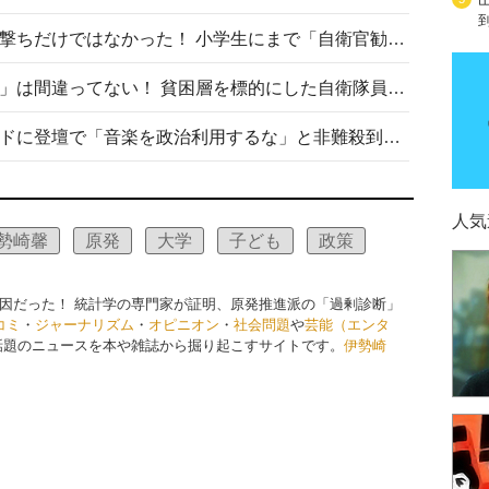
自衛隊リクルートは貧困層狙い撃ちだけではなかった！ 小学生にまで「自衛官勧誘」目的のパンフレット作成
「自衛隊は経済的に厳しい子が」は間違ってない！ 貧困層を標的にした自衛隊員募集、やす子、山上被告も…日本でも進む“経済的徴兵制”
高市首相がミュージックアワードに登壇で「音楽を政治利用するな」と非難殺到！ MAJの国策的本質を批判する声も
人気
勢崎馨
原発
大学
子ども
政策
因だった！ 統計学の専門家が証明、原発推進派の「過剰診断」
コミ
・
ジャーナリズム
・
オピニオン
・
社会問題
や
芸能（エンタ
話題のニュースを本や雑誌から掘り起こすサイトです。
伊勢崎