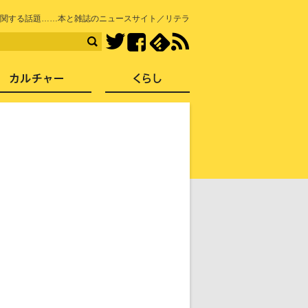
知を再発見
関する話題……本と雑誌のニュースサイト／リテラ
Facebook
feedly
RSS
Twitter
ス
社会
カルチャー
くらし