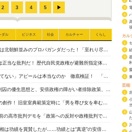
2
3
4
5
ンダル
ビジネス
社会
カルチャー
くらし
カル
1
高市首相の熊本地震避難所視察は北朝鮮並みのプロパガンダだった！「至れり尽くせり」の選ばれた避難所の一方で実態は…
2
3
〈#ミサイルよりクーラーを〉は正当な批判だ！ 歴代自民党政権が避難所指定体育館へのエアコン設置を遅らせてきた客観的事実
4
高市首相の「休んでない」「寝てない」アピールは本当なのか 徹底検証！ 「資料読み込み」「アイロンがけ」も矛盾だらけ…
5
芸能
相模原事件から10年──植松死刑囚の優生思想と、安倍政権の障がい者排除政策、右派勢力の差別主義との関係を改めて問う
1
2
“男系男子の皇位継承”は明治期の創作！ 旧皇室典範策定時に「男を尊び女を卑むの慣習、人民の脳髄」とトンデモ論で女性天皇を否定
3
山里亮太が『DayDay.』で国会前の高市批判デモを「政策への反対や政権批判でない」と捻じ曲げ解説 デモ参加者から批判殺到
4
安倍晋三元首相の命日で高市首相は功績を賞賛したが……功績とは“真逆”の安倍元首相のトンデモ発言を振り返る
5