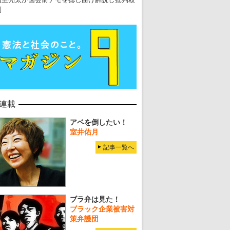
到
連載
アベを倒したい！
室井佑月
記事一覧へ
ブラ弁は見た！
ブラック企業被害対
策弁護団