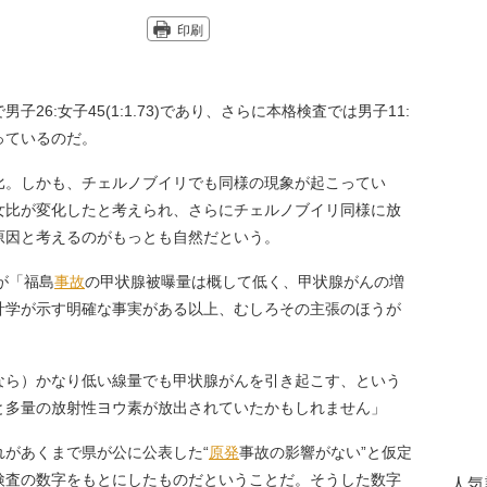
印刷
6:女子45(1:1.73)であり、さらに本格検査では男子11:
がっているのだ。
。しかも、チェルノブイリでも同様の現象が起こってい
女比が変化したと考えられ、さらにチェルノブイリ同様に放
原因と考えるのがもっとも自然だという。
が「福島
事故
の甲状腺被曝量は概して低く、甲状腺がんの増
計学が示す明確な事実がある以上、むしろその主張のほうが
なら）かなり低い線量でも甲状腺がんを引き起こす、という
と多量の放射性ヨウ素が放出されていたかもしれません」
があくまで県が公に公表した“
原発
事故の影響がない”と仮定
検査の数字をもとにしたものだということだ。そうした数字
人気