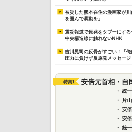
被災した熊本在住の漫画家が川
を囲んで暴動を」
震災報道で原発をタブーにする
中央構造線に触れないNHK
吉川晃司の反骨がすごい！「俺
圧力に負けず反原発メッセージ
安倍元首相・自
特集
1
・
統一教
・
片山さ
・
安倍元
・
安倍晋
・
統一