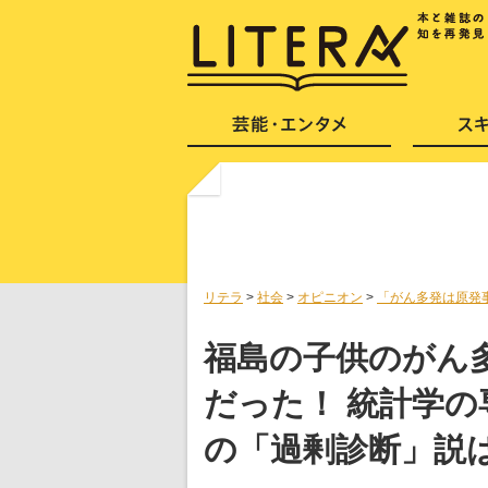
リテラ
>
社会
>
オピニオン
>
「がん多発は原発
福島の子供のがん
だった！ 統計学
の「過剰診断」説