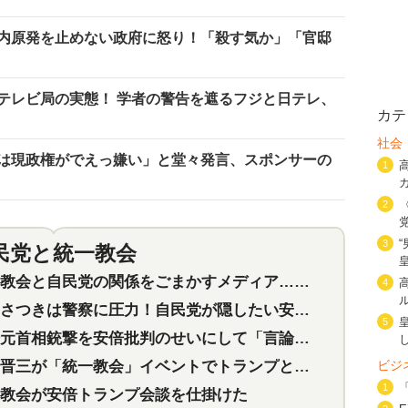
内原発を止めない政府に怒り！「殺す気か」「官邸
テレビ局の実態！ 学者の警告を遮るフジと日テレ、
カテ
社会
は現政権がでえっ嫌い」と堂々発言、スポンサーの
1
2
3
民党と統一教会
特集
2
会と自民党の関係をごまかすメディア…民放は有田芳生に発言自粛を要求
4
つきは警察に圧力！自民党が隠したい安倍元首相と統一教会の深い関係
5
首相銃撃を安倍批判のせいにして「言論封殺」に利用する自民党応援団
ビジ
三が「統一教会」イベントでトランプと演説！同性婚や夫婦別姓を攻撃
1
教会が安倍トランプ会談を仕掛けた