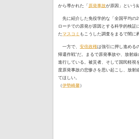
から導かれた「
原発事故
が原因」とい
先に紹介した免役学的な「全国平均の2
ローチでの原発が原因とする科学的検証
た
マスコミ
もこうした調査をまるで闇に
一方で、
安倍政権
は強引に押し進める
帰還作戦”だ。まるで原発事故や、放射
進行している。被災者、そして国民軽視
度原発事故の悲惨さを思い起こし、放射
てほしい。
（
伊勢崎馨
）