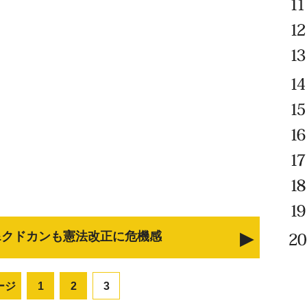
&クドカンも憲法改正に危機感
ージ
1
2
3