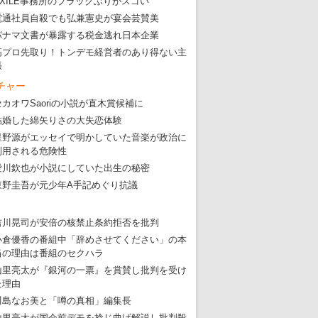
EXILE事務所のブラックぶりがスゴい
電通社員自殺でも弘兼憲史が宴会芸賛美
パナマ文書が暴露する税金逃れ日本企業
高プロ先取り！トンデモ経営者のあり得ない主
張
チャー
セカオワSaoriの小説が直木賞候補に
結婚した綿矢りさの大失恋体験
星野源がエッセイで明かしていた音楽が政治に
利用される危険性
愛川欽也が小説にしていた出生の秘密
東野圭吾が元少年A手記めぐり抗議
吉川晃司が安倍の核禁止条約拒否を批判
小倉優香の番組中「辞めさせてください」の本
当の理由は番組のセクハラ
山里亮太が『銀河の一票』を賞賛し批判を受け
た理由
川島なお美と「噂の真相」編集長
山里亮太が国会前デモを捻じ曲げ解説し批判殺