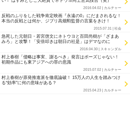
い！ はすみとしこ大絶賛でネトウヨ同士意気投合（笑）
2016.04.02 | カルチャー
反戦のふりをした戦争肯定映画『永遠の0』にだまされるな！
本当の反戦とは何か、ジブリ高畑勲監督の言葉をきけ！
2015.07.31 | 社会
急死した元朝日・若宮啓文にネトウヨと百田尚樹が「ざまあ
みろ」と攻撃！「安倍叩きは朝日の社是」はデマなのに
2016.04.30 | スキャンダル
村上春樹「侵略は事実、謝るべき」発言はポーズじゃない！
初期作品にも東アジアへの罪の意識
2015.07.02 | カルチャー
村上春樹が原発推進派を徹底論破！ 15万人の人生を踏みつけ
る“効率”に何の意味がある？
2015.04.23 | カルチャー