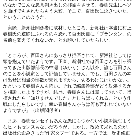
のなかでこんな悪意剥き出しの揶揄をさせて、春樹先生にヘソ
を曲げでもされたらもう大変。そこで、百田氏に泣きついた、
ということのようだ。
実際、新潮社関係者に取材したところ、新潮社は本当に村上
春樹氏の逆鱗にふれるのを恐れて百田氏側に「プランタン」の
名前を変えてくれないか、とお願いしていたらしい。
「ところが、百田さんにあっさり拒否されて、新潮社としては
頭を抱えていたようです。正直、新潮社では百田さんを引っ張
ってきた出版部部長の中瀬（ゆかり）さん以外、誰も百田さん
のことを小説家として評価していません。でも、百田さんの本
は出せば相当の部数が売れますから、切るわけにはいかない。
かといって春樹さんも怖い。それで編集幹部がどう対処するか
を相談したようですが、結局、春樹さんには黙っておいて、指
摘されたら『知りませんでした』としらばっくれる、という作
戦にしたらしいです。幸い春樹さんからは何も言われていない
ようですが」（出版関係者）
まあ、春樹センセイもあんな愚にもつかない小説を読むよう
なヒマもセンスもないだろうが、しかし、改めて呆れるのが、
出版社の歪みきった“作家タブー”である。一方では、歴史修正