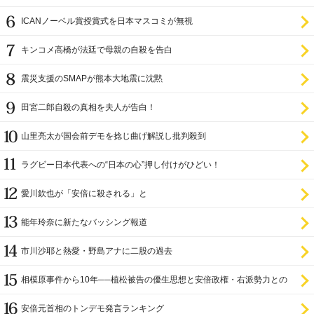
ICANノーベル賞授賞式を日本マスコミが無視
キンコメ高橋が法廷で母親の自殺を告白
震災支援のSMAPが熊本大地震に沈黙
田宮二郎自殺の真相を夫人が告白！
山里亮太が国会前デモを捻じ曲げ解説し批判殺到
ラグビー日本代表への“日本の心”押し付けがひどい！
愛川欽也が「安倍に殺される」と
能年玲奈に新たなバッシング報道
市川沙耶と熱愛・野島アナに二股の過去
相模原事件から10年──植松被告の優生思想と安倍政権・右派勢力との
関係
安倍元首相のトンデモ発言ランキング