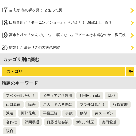
吉高が“私の裸を見て”と迫った男
田崎史郎が『モーニングショー』から消えた！ 原因は玉川徹？
高市首相の「休んでない」「寝てない」アピールは本当なのか 徹底検
証
結婚した綿矢りさの大失恋体験
カテゴリ別に読む
話題のキーワード
アベを倒したい！
メディア定点観測
月刊Hanada
築地
山口真由
障害
この世界の片隅に
ブラ弁は見た！
行政文書
派遣
阿部花恵
平昌五輪
事故
解散
南スーダン
著作権
野間易通
日露首脳会談
新しい地図
奥田愛基
談合