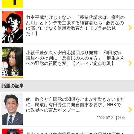
竹中平蔵だけじゃない！「残業代請求は、権利の
乱用」とトンデモ主張する経営者たち...必要なの
は高プロでなく使用者教育だ！【ブラ弁は見
た！】
小籔千豊が久々安倍応援団ぶり発揮！ 和田政宗
議員への批判に「反自民の人の見方」「麻生さん
への野党の質問も変」【メディア定点観測】
話題の記事
統一教会と自民党の関係をごまかす動きがいまだ
に…民放は有田芳生に発言自粛を要求、NHKで
は政界への言及がタブーに
2022.07.21 | 社会