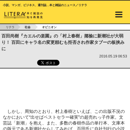
小説、マンガ、ビジネス、週刊誌…本と雑誌のニュース／リテラ
リテラ
社会
オピニオン
百田尚樹『カエルの楽園』の「村上春樹」揶揄に新潮社が大弱
り！ 百田にキャラ名の変更頼むも拒否され作家タブーの板挟み
に
2016.05.19 06:53
しかし、周知のとおり、村上春樹といえば、この出版不況の
なかにおいて“出せばベストセラー確実”の超売れっ子作家。文
芸誌「新潮」を抱え、また、多数の春樹作品の単行本、文庫本
の版元である新潮社からしてみれば、百田氏に自社刊行の小説