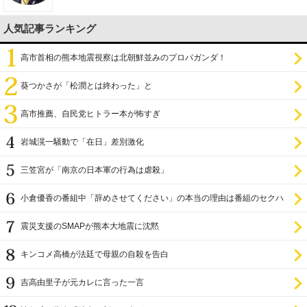
人気記事ランキング
高市首相の熊本地震視察は北朝鮮並みのプロパガンダ！
葵つかさが「松潤とは終わった」と
高市推薦、自民党ヒトラー本が怖すぎ
岩城滉一騒動で「在日」差別激化
三笠宮が「南京の日本軍の行為は虐殺」
小倉優香の番組中「辞めさせてください」の本当の理由は番組のセクハ
ラ
震災支援のSMAPが熊本大地震に沈黙
キンコメ高橋が法廷で母親の自殺を告白
吉高由里子が元カレに言った一言