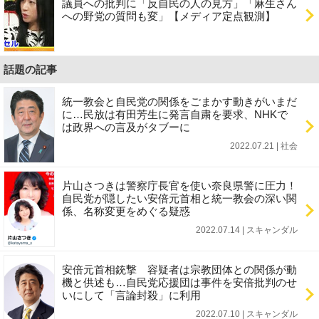
議員への批判に「反自民の人の見方」「麻生さん
への野党の質問も変」【メディア定点観測】
話題の記事
統一教会と自民党の関係をごまかす動きがいまだ
に…民放は有田芳生に発言自粛を要求、NHKで
は政界への言及がタブーに
2022.07.21 | 社会
片山さつきは警察庁長官を使い奈良県警に圧力！
自民党が隠したい安倍元首相と統一教会の深い関
係、名称変更をめぐる疑惑
2022.07.14 | スキャンダル
安倍元首相銃撃 容疑者は宗教団体との関係が動
機と供述も…自民党応援団は事件を安倍批判のせ
いにして「言論封殺」に利用
2022.07.10 | スキャンダル