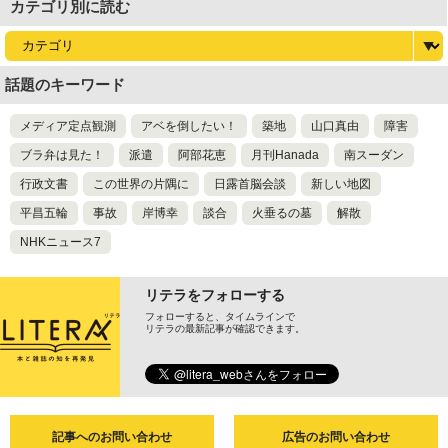
カテゴリ別に読む
話題のキーワード
メディア定点観測
アベを倒したい！
築地
山口真由
障害
ブラ弁は見た！
派遣
阿部花恵
月刊Hanada
南スーダン
行政文書
この世界の片隅に
日露首脳会談
新しい地図
平昌五輪
事故
岸博幸
談合
火垂るの墓
解散
NHKニュース7
リテラをフォローする
フォローすると、タイムラインで
リテラの最新記事が確認できます。
記事へのお問い合わせ
広告のお問い合わせ