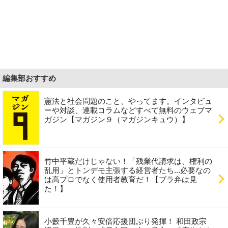
編集部おすすめ
憲法と社会問題のこと、やってます。インタビュ
ーや対談、連載コラムなどすべて無料のウェブマ
ガジン【マガジン９（マガジンキュウ）】
竹中平蔵だけじゃない！「残業代請求は、権利の
乱用」とトンデモ主張する経営者たち...必要なの
は高プロでなく使用者教育だ！【ブラ弁は見
た！】
小籔千豊が久々安倍応援団ぶり発揮！ 和田政宗