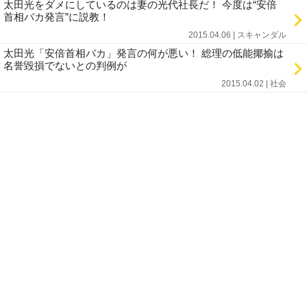
太田光をダメにしているのは妻の光代社長だ！ 今度は“安倍
首相バカ発言”に説教！
2015.04.06 | スキャンダル
太田光「安倍首相バカ」発言の何が悪い！ 総理の低能揶揄は
名誉毀損でないとの判例が
2015.04.02 | 社会