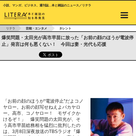
小説、マンガ、ビジネス、週刊誌…本と雑誌のニュース／リテラ
リテラ
芸能・エンタメ
タレント
爆笑問題・太田光が高市早苗に放った「お前の顔のほうが電波停
止」発言は何も悪くない！ 今回は妻・光代も応援
「お前の顔のほうが“電波停止”だよコノ
ヤロー。お前の顔写せねえよバカヤロ
ー。高市、コノヤロー！ モザイクか
けるぞ！」 爆笑問題の太田光が、そ
う高市早苗総務相を猛烈に批判したの
は、3月8日深夜放送のTBSラジオ『爆