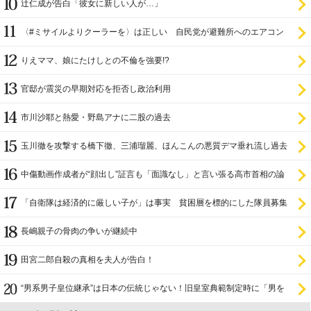
辻仁成が告白「彼女に新しい人が…」
〈#ミサイルよりクーラーを〉は正しい 自民党が避難所へのエアコン
設置を遅らせてきた
りえママ、娘にたけしとの不倫を強要!?
官邸が震災の早期対応を拒否し政治利用
市川沙耶と熱愛・野島アナに二股の過去
玉川徹を攻撃する橋下徹、三浦瑠麗、ほんこんの悪質デマ垂れ流し過去
中傷動画作成者が“顔出し”証言も「面識なし」と言い張る高市首相の論
理破綻
「自衛隊は経済的に厳しい子が」は事実 貧困層を標的にした隊員募集
長嶋親子の骨肉の争いが継続中
田宮二郎自殺の真相を夫人が告白！
“男系男子皇位継承”は日本の伝統じゃない！旧皇室典範制定時に「男を
尊び女を卑む」と