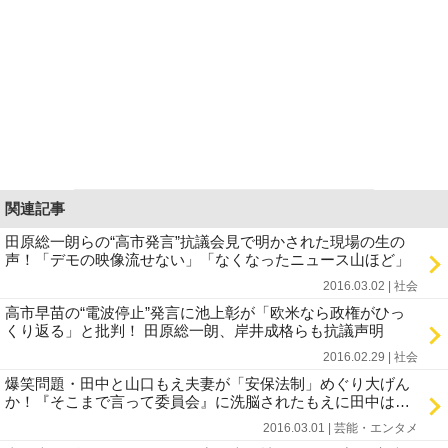
関連記事
田原総一朗らの“高市発言”抗議会見で明かされた現場の生の
声！「デモの映像流せない」「なくなったニュース山ほど」
2016.03.02 | 社会
高市早苗の“電波停止”発言に池上彰が「欧米なら政権がひっ
くり返る」と批判！ 田原総一朗、岸井成格らも抗議声明
2016.02.29 | 社会
爆笑問題・田中と山口もえ夫妻が「安保法制」めぐり大げん
か！『そこまで言って委員会』に洗脳されたもえに田中は…
2016.03.01 | 芸能・エンタメ