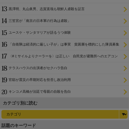
黒澤明、丸山眞男、志賀直哉も朝鮮人虐殺を証言
三笠宮が「南京の日本軍の行為は虐殺」
ユースケ・サンタマリアが語るうつ体験
「自衛隊は経済的に厳しい子が」は事実 貧困層を標的にした隊員募集
〈#ミサイルよりクーラーを〉は正しい 自民党が避難所へのエアコン
設置を遅らせてきた
テラスハウスの出演者がセクハラ告白
官邸が震災の早期対応を拒否し政治利用
キンコメ高橋が法廷で母親の自殺を告白
カテゴリ別に読む
話題のキーワード