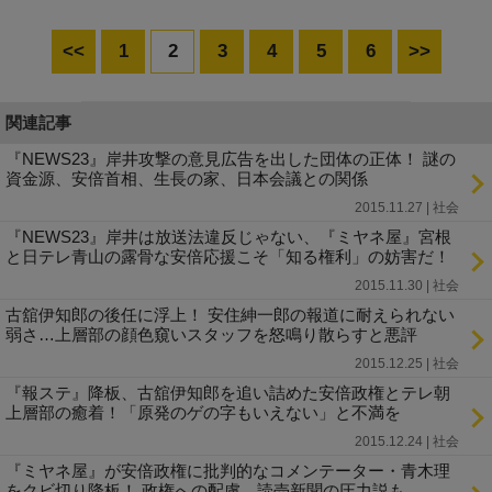
<<
1
2
3
4
5
6
>>
関連記事
『NEWS23』岸井攻撃の意見広告を出した団体の正体！ 謎の
資金源、安倍首相、生長の家、日本会議との関係
2015.11.27 | 社会
『NEWS23』岸井は放送法違反じゃない、『ミヤネ屋』宮根
と日テレ青山の露骨な安倍応援こそ「知る権利」の妨害だ！
2015.11.30 | 社会
古舘伊知郎の後任に浮上！ 安住紳一郎の報道に耐えられない
弱さ…上層部の顔色窺いスタッフを怒鳴り散らすと悪評
2015.12.25 | 社会
『報ステ』降板、古舘伊知郎を追い詰めた安倍政権とテレ朝
上層部の癒着！「原発のゲの字もいえない」と不満を
2015.12.24 | 社会
『ミヤネ屋』が安倍政権に批判的なコメンテーター・青木理
をクビ切り降板！ 政権への配慮、読売新聞の圧力説も