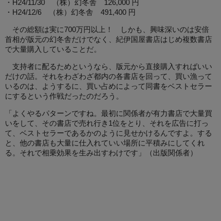
・H24/11/30 （株）幻冬舎 126,000 円
・H24/12/6 （株）幻冬舎 491,400 円
その総額は実に700万円以上！ しかも、興味深いのは安倍
首相が版元の幻冬舎だけでなく、紀伊国屋書店はじめ複数書店
で大量購入していることだ。
支持者に配るためというなら、版元から直接購入すればいい
だけの話。それをわざわざ都内の各書店を回って、買い漁って
いるのは、ようするに、買い占めによって同書をベストセラー
にするという作戦だったのだろう。
「よくやるパターンですね。最初に関係者が有力書店で大量買
いをして、その書店で売れ行き1位をとり、それを広告に打っ
て、ベストセラーであるかのように見せかけるんですよ。する
と、他の書店も大量に仕入れていい場所に平積みにしてくれ
る。それで相乗効果を生み出すわけです」（出版関係者）