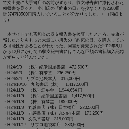
て支出先に大手書店の名前がずらり。収支報告書に添付された
領収書を見ると、小川氏の『約束の日』を少なくとも2380冊、
計374万8500円購入していることが分かりました。〉（同紙よ
り）
本サイトでも晋和会の収支報告書を検証したところ、赤旗が
報じたよりももっと大量に小川氏の『約束の日』を購入してい
る可能性があることがわかった。同書が発売された2012年9月
から12月にかけての収支報告書にはこんな巨額の書籍購入記録
がずらりと並んでいた。
・H24/9/3 （株）紀伊国屋書店 472,500円
・H24/9/3 （株）有隣堂 236,250円
・H24/9/4 リブロ池袋本店 315,000円
・H24/10/16 丸善書店（株） 1,417,500円
・H24/11/9 （株）幻冬舎 1,944,654 円
・H24/11/9 （株）紀伊国屋書店 1,417,500円
・H24/11/9 （株）有隣堂 189,000円
・H24/11/9 丸善書店（株）日本橋店 220,500円
・H24/11/9 丸善書店（株）丸の内本店 173,250円
・H24/11/9 文教堂書店 315,000円
・H24/11/17 リブロ池袋本店 283,500円