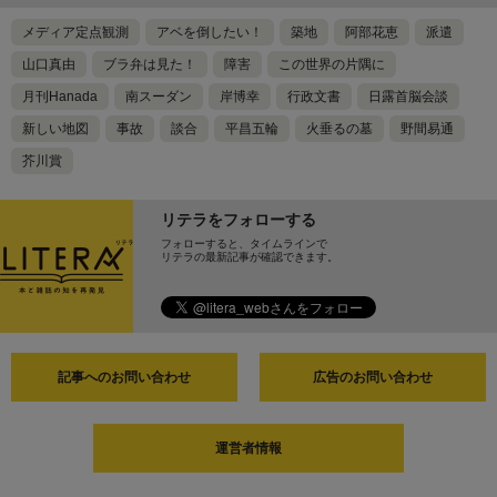
メディア定点観測
アベを倒したい！
築地
阿部花恵
派遣
山口真由
ブラ弁は見た！
障害
この世界の片隅に
月刊Hanada
南スーダン
岸博幸
行政文書
日露首脳会談
新しい地図
事故
談合
平昌五輪
火垂るの墓
野間易通
芥川賞
リテラをフォローする
フォローすると、タイムラインで
リテラの最新記事が確認できます。
記事へのお問い合わせ
広告のお問い合わせ
運営者情報