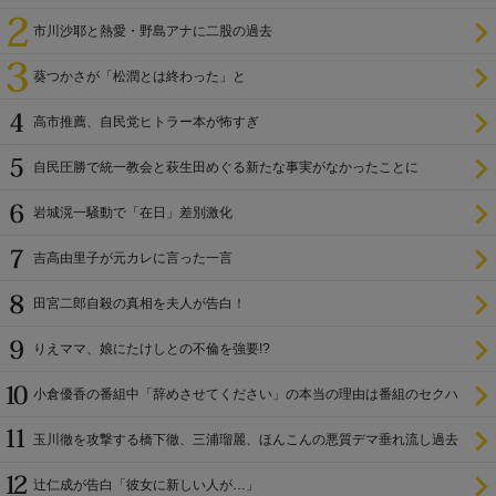
市川沙耶と熱愛・野島アナに二股の過去
葵つかさが「松潤とは終わった」と
高市推薦、自民党ヒトラー本が怖すぎ
自民圧勝で統一教会と萩生田めぐる新たな事実がなかったことに
岩城滉一騒動で「在日」差別激化
吉高由里子が元カレに言った一言
田宮二郎自殺の真相を夫人が告白！
りえママ、娘にたけしとの不倫を強要!?
小倉優香の番組中「辞めさせてください」の本当の理由は番組のセクハ
ラ
玉川徹を攻撃する橋下徹、三浦瑠麗、ほんこんの悪質デマ垂れ流し過去
辻仁成が告白「彼女に新しい人が…」