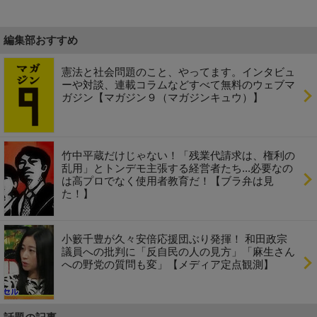
編集部おすすめ
憲法と社会問題のこと、やってます。インタビュ
ーや対談、連載コラムなどすべて無料のウェブマ
ガジン【マガジン９（マガジンキュウ）】
竹中平蔵だけじゃない！「残業代請求は、権利の
乱用」とトンデモ主張する経営者たち...必要なの
は高プロでなく使用者教育だ！【ブラ弁は見
た！】
小籔千豊が久々安倍応援団ぶり発揮！ 和田政宗
議員への批判に「反自民の人の見方」「麻生さん
への野党の質問も変」【メディア定点観測】