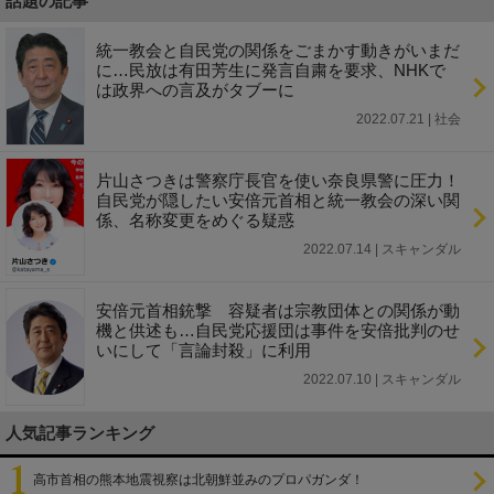
話題の記事
統一教会と自民党の関係をごまかす動きがいまだ
に…民放は有田芳生に発言自粛を要求、NHKで
は政界への言及がタブーに
2022.07.21 | 社会
片山さつきは警察庁長官を使い奈良県警に圧力！
自民党が隠したい安倍元首相と統一教会の深い関
係、名称変更をめぐる疑惑
2022.07.14 | スキャンダル
安倍元首相銃撃 容疑者は宗教団体との関係が動
機と供述も…自民党応援団は事件を安倍批判のせ
いにして「言論封殺」に利用
2022.07.10 | スキャンダル
人気記事ランキング
高市首相の熊本地震視察は北朝鮮並みのプロパガンダ！