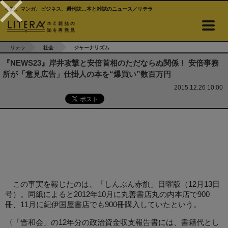
小説、マンガ、ビジネス、週刊誌…本と雑誌のニュース／リテラ
リテラ
社会
ジャーナリズム
『NEWS23』岸井攻撃と安倍首相のただならぬ関係！ 安倍事務
所が「意見広告」仕掛人の本を“爆買い”数百万円
2015.12.26 10:00
この事実を報じたのは、「しんぶん赤旗」日曜版（12月13日
号）。同紙によると2012年10月に丸善書店丸の内本店で900
冊、11月に紀伊国屋書店でも900冊購入していたという。
〈「晋和会」の12年分の政治資金収支報告書には、書籍代とし