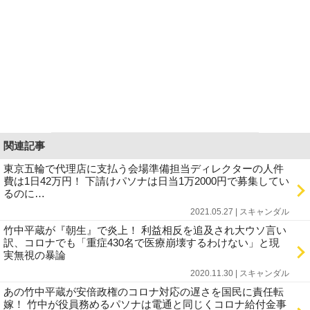
関連記事
東京五輪で代理店に支払う会場準備担当ディレクターの人件
費は1日42万円！ 下請けパソナは日当1万2000円で募集してい
るのに…
2021.05.27 | スキャンダル
竹中平蔵が『朝生』で炎上！ 利益相反を追及され大ウソ言い
訳、コロナでも「重症430名で医療崩壊するわけない」と現
実無視の暴論
2020.11.30 | スキャンダル
あの竹中平蔵が安倍政権のコロナ対応の遅さを国民に責任転
嫁！ 竹中が役員務めるパソナは電通と同じくコロナ給付金事