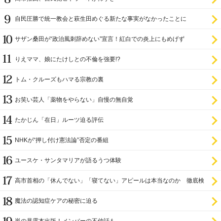
自民圧勝で統一教会と萩生田めぐる新たな事実がなかったことに
サザン桑田が“政治風刺辞めない”宣言！紅白での炎上にもめげず
りえママ、娘にたけしとの不倫を強要!?
トム・クルーズもハマる宗教の裏
お笑い芸人「薬物をやらない」自慢の無自覚
たかじん「在日」ルーツ迫る評伝
NHKが“押し付け憲法論”否定の番組
ユースケ・サンタマリアが語るうつ体験
高市首相の「休んでない」「寝てない」アピールは本当なのか 徹底検
証
魔法の認知症ケアの秘密に迫る