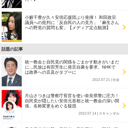
小籔千豊が久々安倍応援団ぶり発揮！ 和田政宗
議員への批判に「反自民の人の見方」「麻生さん
への野党の質問も変」【メディア定点観測】
話題の記事
統一教会と自民党の関係をごまかす動きがいまだ
に…民放は有田芳生に発言自粛を要求、NHKで
は政界への言及がタブーに
2022.07.21 | 社会
片山さつきは警察庁長官を使い奈良県警に圧力！
自民党が隠したい安倍元首相と統一教会の深い関
係、名称変更をめぐる疑惑
2022.07.14 | スキャンダル