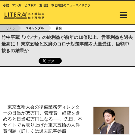
小説、マンガ、ビジネス、週刊誌…本と雑誌のニュース／リテラ
リテラ
スキャンダル
告発
竹中平蔵「パソナ」の純利益が前年の10倍以上、営業利益も過去
最高に！ 東京五輪と政府のコロナ対策事業を大量受注、巨額中
抜きの結果か
東京五輪大会の準備業務ディレクタ
ーの日当が35万円、管理費・経費を含
めると日当42万円になる──。先日、本
サイトでも取り上げた東京五輪の人件
費問題（詳しくは過去記事参照