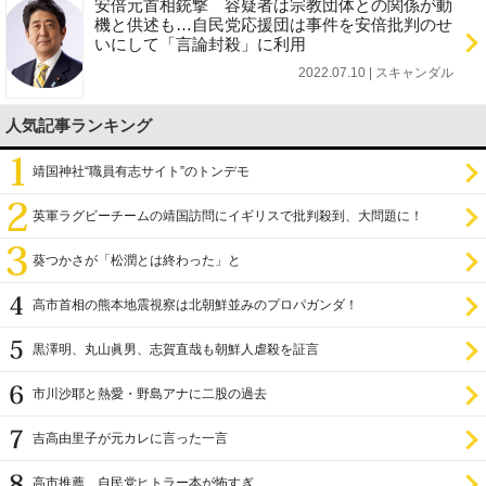
安倍元首相銃撃 容疑者は宗教団体との関係が動
機と供述も…自民党応援団は事件を安倍批判のせ
いにして「言論封殺」に利用
2022.07.10 | スキャンダル
人気記事ランキング
靖国神社“職員有志サイト”のトンデモ
英軍ラグビーチームの靖国訪問にイギリスで批判殺到、大問題に！
葵つかさが「松潤とは終わった」と
高市首相の熊本地震視察は北朝鮮並みのプロパガンダ！
黒澤明、丸山眞男、志賀直哉も朝鮮人虐殺を証言
市川沙耶と熱愛・野島アナに二股の過去
吉高由里子が元カレに言った一言
高市推薦、自民党ヒトラー本が怖すぎ