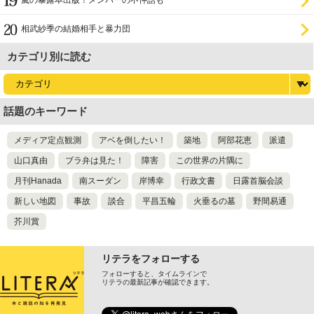
嵐の暴露本出版！メンバーの不仲話も
相武紗季の結婚相手と暴力団
カテゴリ別に読む
話題のキーワード
メディア定点観測
アベを倒したい！
築地
阿部花恵
派遣
山口真由
ブラ弁は見た！
障害
この世界の片隅に
月刊Hanada
南スーダン
岸博幸
行政文書
日露首脳会談
新しい地図
事故
談合
平昌五輪
火垂るの墓
野間易通
芥川賞
リテラをフォローする
フォローすると、タイムラインで
リテラの最新記事が確認できます。