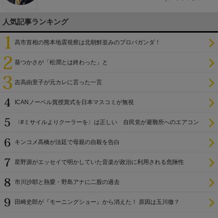
人気記事ランキング
高市首相の熊本地震視察は北朝鮮並みのプロパガンダ！
葵つかさが「松潤とは終わった」と
吉高由里子が元カレに言った一言
ICANノーベル賞授賞式を日本マスコミが無視
〈#ミサイルよりクーラーを〉は正しい 自民党が避難所へのエアコン
設置を遅らせてきた
キンコメ高橋が法廷で母親の自殺を告白
星野源がエッセイで明かしていた音楽が政治に利用される危険性
市川沙耶と熱愛・野島アナに二股の過去
田崎史郎が『モーニングショー』から消えた！ 原因は玉川徹？