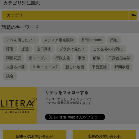
ラ
カテゴリ別に読む
話題のキーワード
アベを倒したい！
メディア定点観測
月刊Hanada
築地
障害
派遣
山口真由
ブラ弁は見た！
この世界の片隅に
阿部花恵
南スーダン
行政文書
事故
解散
日露首脳会談
火垂るの墓
NHKニュース7
新しい地図
平昌五輪
野間易通
談合
リテラをフォローする
フォローすると、タイムラインで
リテラの最新記事が確認できます。
記事へのお問い合わせ
広告のお問い合わせ