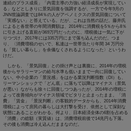
連続のプラス成長」「内需主導の力強い経済成長が実現してい
る」などとしきりに景気回復を強調するが、一方で今年9月の
JNN世論調査では84％の人がアベノミクスの景気回復について
「実感ない」と答えている。だが、これは当然の話だ。藤井氏
によると各世帯の年間消費額は、2014年に消費税を5％から8％
に引き上げる直前が369万円だったのに、増税後は一気に下が
りつづけ、2017年には335万円にまで落ち込んだのだ。つま
り、〈消費増税のせいで、私達は一世帯当たり年間 34 万円分
も「貧しい暮らし」を余儀なくされるようになった〉というわ
けだ。
しかも、「景気回復」との掛け声とは裏腹に、2014年の増税
後からサラリーマンの給与水準も低いままで一向に回復してい
ない。中小企業の「景況感」をはかる業況判断指数（DI）も、
リーマンショックで「どん底」に落ちて以降はマイナス（景気
が悪い）ながらも徐々に回復しつつあったが、2014年の増税に
よって改善傾向がマイナス領域でピタリと止まったまま。「消
費」「賃金」「景況判断」の客観的データからも、2014年消費
増税によって庶民の暮らしは大打撃を受け、依然として深刻な
状態にあることがわかる。何より、日本経済全体の6割を占める
「消費」の総額（実質値）は、消費増税前後で14兆円も下落。
その後も消費は冷え込んだままなのだ。