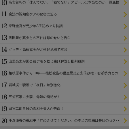
高市首相の「休んでない」「寝てない」アピールは本当なのか 徹底検
証
魔法の認知症ケアの秘密に迫る
東野圭吾が元少年A手記めぐり抗議
浅田舞が真央との不仲は母のせいと告白
グッディ高橋克実が北朝鮮危機で本音
山里亮太が国会前デモを捻じ曲げ解説し批判殺到
相模原事件から10年──植松被告の優生思想と安倍政権・右派勢力との
関係
岩城滉一騒動で「在日」差別激化
三笠宮家に夫妻、母娘の断絶が！
田宮二郎自殺の真相を夫人が告白！
小倉優香の番組中「辞めさせてください」の本当の理由は番組のセクハ