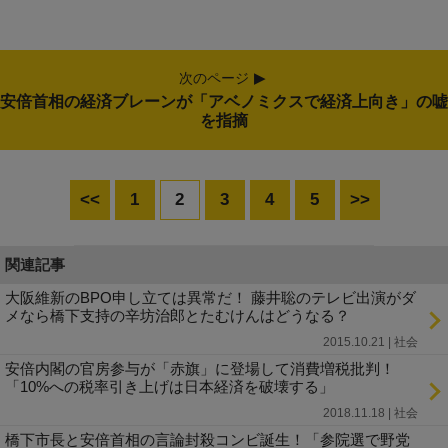
次のページ
安倍首相の経済ブレーンが「アベノミクスで経済上向き」の嘘
を指摘
<<
1
2
3
4
5
>>
関連記事
大阪維新のBPO申し立ては異常だ！ 藤井聡のテレビ出演がダ
メなら橋下支持の辛坊治郎とたむけんはどうなる？
2015.10.21 | 社会
安倍内閣の官房参与が「赤旗」に登場して消費増税批判！
「10%への税率引き上げは日本経済を破壊する」
2018.11.18 | 社会
橋下市長と安倍首相の言論封殺コンビ誕生！「参院選で野党