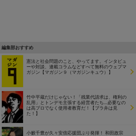
編集部おすすめ
憲法と社会問題のこと、やってます。インタビュ
ーや対談、連載コラムなどすべて無料のウェブマ
ガジン【マガジン９（マガジンキュウ）】
竹中平蔵だけじゃない！「残業代請求は、権利の
乱用」とトンデモ主張する経営者たち...必要なの
は高プロでなく使用者教育だ！【ブラ弁は見
た！】
小籔千豊が久々安倍応援団ぶり発揮！ 和田政宗