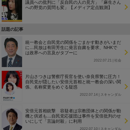
議員への批判に「反自民の人の見方」「麻生さん
への野党の質問も変」【メディア定点観測】
話題の記事
統一教会と自民党の関係をごまかす動きがいまだ
に…民放は有田芳生に発言自粛を要求、NHKで
は政界への言及がタブーに
2022.07.21 | 社会
片山さつきは警察庁長官を使い奈良県警に圧力！
自民党が隠したい安倍元首相と統一教会の深い関
係、名称変更をめぐる疑惑
2022.07.14 | スキャンダル
安倍元首相銃撃 容疑者は宗教団体との関係が動
機と供述も…自民党応援団は事件を安倍批判のせ
いにして「言論封殺」に利用
2022.07.10 | スキャンダル