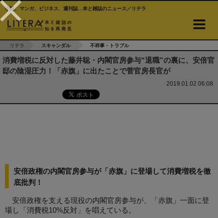
小説、マンガ、ビジネス、週刊誌…本と雑誌のニュース／リテラ
リテラ
スキャンダル
不祥事・トラブル
消費増税に反対した藤井聡・内閣官房参与“退職”の裏に、安倍官
邸の陰湿圧力！「赤旗」に出たことで菅官房長官が
2019.01.02 06:08
安倍政権の内閣官房参与が「赤旗」に登場して消費増税を徹
底批判！
安倍政権を支える現役の内閣官房参与が、「赤旗」一面に登
場し「消費税10%反対」を唱えている。