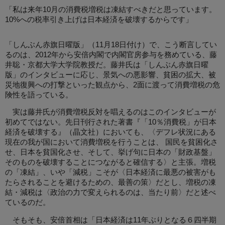
「私は来年10月の消費税増税は凍結すべきだと思っています。
10%への税率引き上げは日本経済を破壊するからです」
「しんぶん赤旗日曜版」（11月18日付け）で、こう断言してい
るのは、2012年から安倍内閣で内閣官房参与を務めている、藤
井聡・京都大学大学院教授だ。藤井氏は「しんぶん赤旗日曜
版」のインタビューに応じ、景気への悪影響、貧困の拡大、被
災地復興への打撃といった観点から、2面に渡って消費増税の危
険性を語っている。
実は藤井氏が消費増税反対を唱えるのはこのインタビューが
初めてではない。先日刊行された著書『「10％消費税」が日本
経済を破壊する』（晶文社）においても、〈デフレ状況にある
現在の我が国において消費増税を行うことは、 国民を貧困化さ
せ、日本を貧国化させ、そして、挙げ句に日本の「財政基盤」
そのものを破壊することにつながると確信する〉と主張。増税
の「凍結」、いや「減税」こそが〈日本経済に最悪の被害がも
たらされることを避けるための、最善の策〉だとし、増税の凍
結・減税は〈政治の力で変えられるのは、当たり前〉だと述べ
ているのだ。
そもそも、安倍首相は「日本経済は11年ぶりとなる６四半期