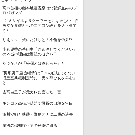
高市首相の熊本地震視察は北朝鮮並みのプ
1
ロパガンダ！
〈#ミサイルよりクーラーを〉は正しい 自
2
民党が避難所へのエアコン設置を遅らせて
きた
3
りえママ、娘にたけしとの不倫を強要!?
小倉優香の番組中「辞めさせてください」
4
の本当の理由は番組のセクハラ
5
葵つかさが「松潤とは終わった」と
“男系男子皇位継承”は日本の伝統じゃない！
6
旧皇室典範制定時に「男を尊び女を卑む」
と
7
吉高由里子が元カレに言った一言
8
キンコメ高橋が法廷で母親の自殺を告白
9
市川沙耶と熱愛・野島アナに二股の過去
10
魔法の認知症ケアの秘密に迫る