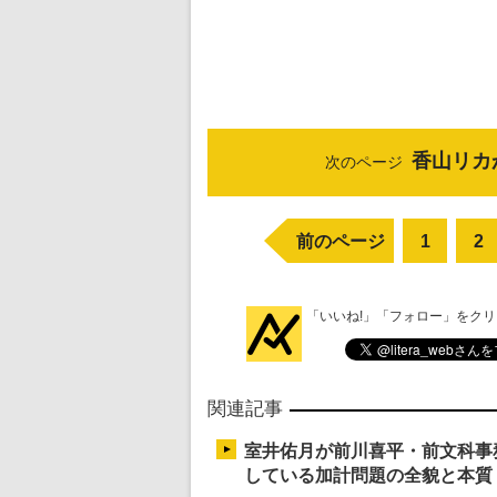
香山リカ
次のページ
前のページ
1
2
「いいね!」「フォロー」をク
関連記事
室井佑月が前川喜平・前文科事
している加計問題の全貌と本質