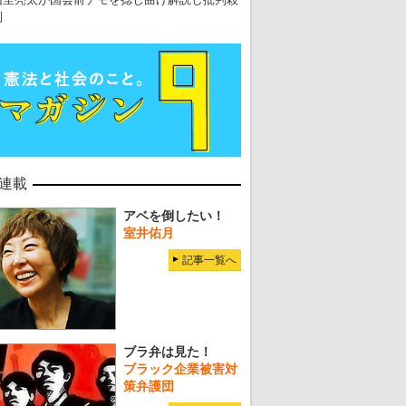
到
連載
アベを倒したい！
室井佑月
記事一覧へ
ブラ弁は見た！
ブラック企業被害対
策弁護団