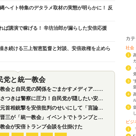
沖縄ヘイト特集のデタラメ取材の実態が明らかに！ 反
れば講演で稼げる！ 辛坊治郎が漏らした安倍応援
カテ
社会
描き続ける三上智恵監督と対談、安倍政権を止めら
1
2
民党と統一教会
特集
2
3
会と自民党の関係をごまかすメディア…民放は有田芳生に発言自粛を要求
4
つきは警察に圧力！自民党が隠したい安倍元首相と統一教会の深い関係
首相銃撃を安倍批判のせいにして「言論封殺」に利用する自民党応援団
5
三が「統一教会」イベントでトランプと演説！同性婚や夫婦別姓を攻撃
ビジ
教会が安倍トランプ会談を仕掛けた
1