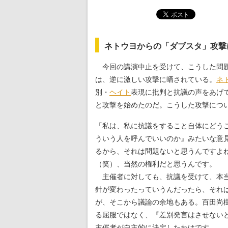
ネトウヨからの「ダブスタ」攻撃
今回の講演中止を受けて、こうした問題
は、逆に激しい攻撃に晒されている。
ネ
別・
ヘイト
表現に批判と抗議の声をあげ
と攻撃を始めたのだ。こうした攻撃につ
「私は、私に抗議をすること自体にどう
ういう人を呼んでいいのか』みたいな意
るから、それは問題ないと思うんですよ
（笑）、当然の権利だと思うんです。
主催者に対しても、抗議を受けて、本当
針が変わったっていうんだったら、それ
が、そこから議論の余地もある。百田尚
る屈服ではなく、『差別発言はさせない
主催者が自主的に決定したわけです。