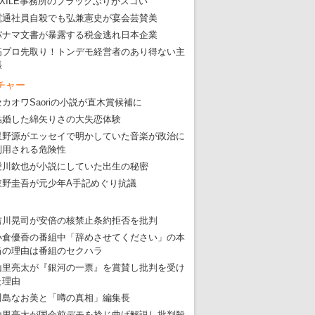
EXILE事務所のブラックぶりがスゴい
電通社員自殺でも弘兼憲史が宴会芸賛美
パナマ文書が暴露する税金逃れ日本企業
高プロ先取り！トンデモ経営者のあり得ない主
張
チャー
セカオワSaoriの小説が直木賞候補に
結婚した綿矢りさの大失恋体験
星野源がエッセイで明かしていた音楽が政治に
利用される危険性
愛川欽也が小説にしていた出生の秘密
東野圭吾が元少年A手記めぐり抗議
吉川晃司が安倍の核禁止条約拒否を批判
小倉優香の番組中「辞めさせてください」の本
当の理由は番組のセクハラ
山里亮太が『銀河の一票』を賞賛し批判を受け
た理由
川島なお美と「噂の真相」編集長
山里亮太が国会前デモを捻じ曲げ解説し批判殺