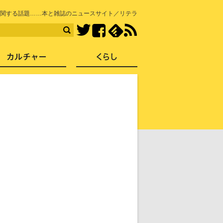
知を再発見
関する話題……本と雑誌のニュースサイト／リテラ
Facebook
feedly
RSS
Twitter
ス
社会
カルチャー
くらし