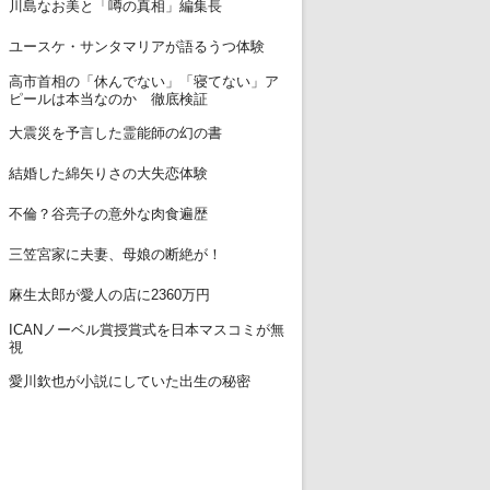
11
川島なお美と「噂の真相」編集長
12
ユースケ・サンタマリアが語るうつ体験
高市首相の「休んでない」「寝てない」ア
13
ピールは本当なのか 徹底検証
14
大震災を予言した霊能師の幻の書
15
結婚した綿矢りさの大失恋体験
16
不倫？谷亮子の意外な肉食遍歴
17
三笠宮家に夫妻、母娘の断絶が！
18
麻生太郎が愛人の店に2360万円
ICANノーベル賞授賞式を日本マスコミが無
19
視
20
愛川欽也が小説にしていた出生の秘密