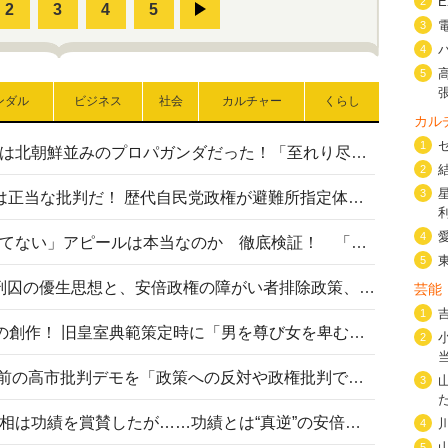
2
3
4
5
ンダル
ビジネス
社会
カルチャー
くらし
カル
1
高市首相の熊本地震避難所視察は北朝鮮並みのプロパガンダだった！「至れり尽くせり」の選ばれた避難所の一方で実態は…
2
3
〈#ミサイルよりクーラーを〉は正当な批判だ！ 歴代自民党政権が避難所指定体育館へのエアコン設置を遅らせてきた客観的事実
4
高市首相の「休んでない」「寝てない」アピールは本当なのか 徹底検証！ 「資料読み込み」「アイロンがけ」も矛盾だらけ…
5
相模原事件から10年──植松死刑囚の優生思想と、安倍政権の障がい者排除政策、右派勢力の差別主義との関係を改めて問う
芸能
1
“男系男子の皇位継承”は明治期の創作！ 旧皇室典範策定時に「男を尊び女を卑むの慣習、人民の脳髄」とトンデモ論で女性天皇を否定
2
山里亮太が『DayDay.』で国会前の高市批判デモを「政策への反対や政権批判でない」と捻じ曲げ解説 デモ参加者から批判殺到
3
安倍晋三元首相の命日で高市首相は功績を賞賛したが……功績とは“真逆”の安倍元首相のトンデモ発言を振り返る
4
5