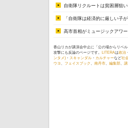
香山リカが講演会中止に「公の場からリベル
攻撃にも反論のページです。
LITERA
は
政治
ンタメ)
・
スキャンダル
・
カルチャー
など
社
ウヨ
、
フェイスブック
、
南丹市
、
編集部
、
講