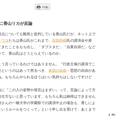
印刷
に香山リカが反論
点についても毅然と批判している香山氏だが、ネット上で
トウヨ
たちは香山氏がこれまで、
百田尚樹
氏の講演会や差
てきたことをもち出し、「ダブスタだ」「自業自得だ」など
いて、香山氏はどうとらえているのか。
こう言っているわけではありません。『行政主催の講演でこ
見というのはあって然るべき、
表現の自由
・思想の自由があ
ね。もちろんやられるほうはいい気持ちはしないですけど
に『この人の姿勢や発言はまずい』って、言論によって方
は仕方ないと思っています。もちろん私は納得はできません
樹さんの一橋大学の学園祭での講演中止の場合も、脅しによ
というルールをつくって』という申し出を受けて、あくまで
人気