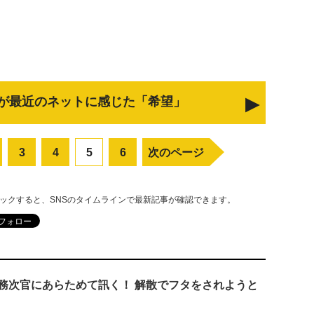
が最近のネットに感じた「希望」
3
4
5
6
次のページ
リックすると、SNSのタイムラインで最新記事が確認できます。
務次官にあらためて訊く！ 解散でフタをされようと