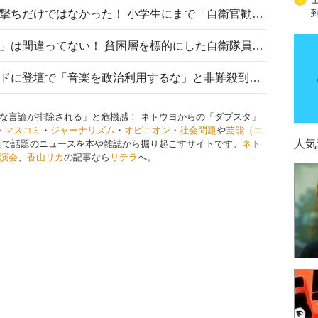
自衛隊リクルートは貧困層狙い撃ちだけではなかった！ 小学生にまで「自衛官勧誘」目的のパンフレット作成
「自衛隊は経済的に厳しい子が」は間違ってない！ 貧困層を標的にした自衛隊員募集、やす子、山上被告も…日本でも進む“経済的徴兵制”
高市首相がミュージックアワードに登壇で「音楽を政治利用するな」と非難殺到！ MAJの国策的本質を批判する声も
な言論が排除される」と危機感！ ネトウヨからの「ダブスタ」
・
マスコミ
・
ジャーナリズム
・
オピニオン
・
社会問題
や
芸能（エ
人気
会
で話題のニュースを本や雑誌から掘り起こすサイトです。
ネト
演会
、
香山リカ
の記事なら
リテラ
へ。