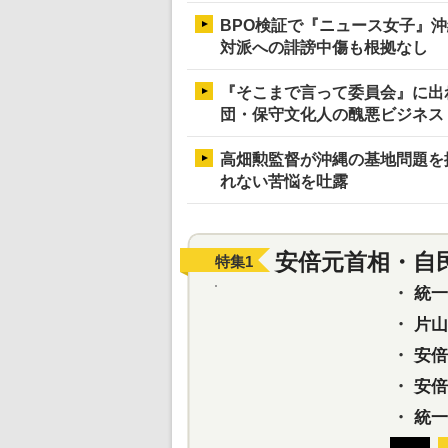
BPO検証で『ニュース女子』
対派への誹謗中傷も根拠なし
『そこまで言って委員会』に出
団・保守文化人の醜悪ビジネス
高畑勲監督が沖縄の基地問題を
れない苦悩を吐露
安倍元首相・自
特集
1
・
統一教
・
片山さ
・
安倍元
・
安倍晋
・
統一