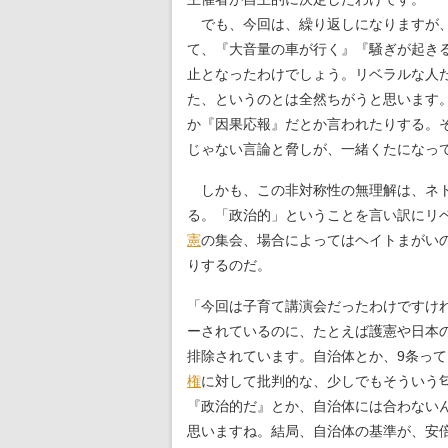
でも、今回は、繰り返しになりますが、
て、『大音量の車が行く』『騒ぎが起き
止となったわけでしょう。リベラルな人
た、というのとは全然ちがうと思います
か『因果応報』だとか言われたりする。
じゃない言論と脅しが、一緒くたになっ
しかも、この非対称性の無理解は、ネト
る。「政治的」ということを言い訳にリ
憲
の集会、場合によってはヘイトまがい
りするのだ。
「今回は子育て講演会だったわけですけ
ーされているのに、たとえば護憲や日本
排除されています。自治体とか、9条っ
権
に対して批判的な、少しでもそういう
『政治的だ』とか、自治体には合わない
思いますね。結局、自治体の基準が、安