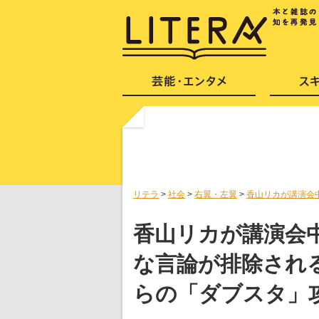
リテラ
>
社会
>
右翼・左翼
>
香山リカが講演会
香山リカが講演会
な言論が排除され
らの「ダブスタ」