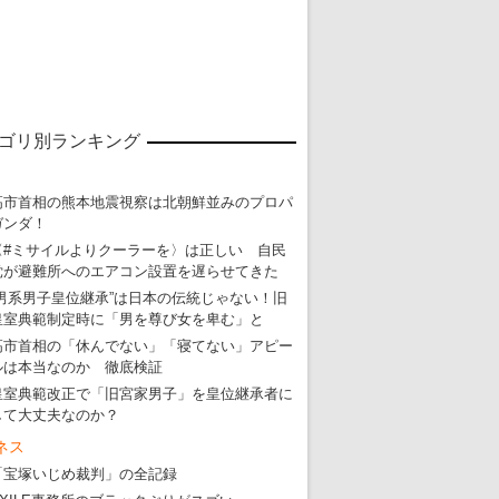
ゴリ別ランキング
高市首相の熊本地震視察は北朝鮮並みのプロパ
ガンダ！
〈#ミサイルよりクーラーを〉は正しい 自民
党が避難所へのエアコン設置を遅らせてきた
東京五輪強行開催特別企画 大ウソだら
“男系男子皇位継承”は日本の伝統じゃない！旧
皇室典範制定時に「男を尊び女を卑む」と
・
五輪入場行進にすぎやまこういちの曲、杉田水脈のLGB
高市首相の「休んでない」「寝てない」アピー
・
大ウソだらけの東京五輪！ 安倍・菅・森はどんな嘘を
ルは本当なのか 徹底検証
皇室典範改正で「旧宮家男子」を皇位継承者に
・
五輪サッカー・久保建英が南アの陽性者に「僕らに損ではない」
して大丈夫なのか？
・
五輪関係者が入国当日、築地を散歩！
ネス
・
五輪でIOCラウンジ以外にVIPルーム、広告代理店は物品購入
「宝塚いじめ裁判」の全記録