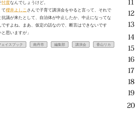
そ
忖度
なんでしょうけど。
くて
櫻井よしこ
さんで子育て講演会をやると言って、それで
と抗議が来たとして、自治体が中止したか、中止になってな
んですよね。まあ、仮定の話なので、断言はできないです
いと思いますが」
フェイスブック
南丹市
編集部
講演会
香山リカ