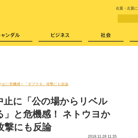
LITERA／リテラ 本と雑誌の
右翼・左翼に
芸能・エンタメ
スキャンダル
ビジネ
中止に危機感！「ダブスタ」攻撃にも反論
中止に「公の場からリベル
る」と危機感！ ネトウヨか
攻撃にも反論
2018.11.28 11:35