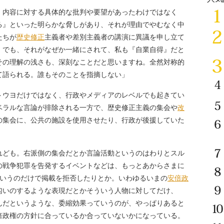
内容に対する具体的な批判や要望があったわけではなく
る』といった明らかな脅しがあり、それが理由でやむなく中
たちが
歴史修正
主義者や差別主義者の講演に異議を申し立て
。でも、それがなぜか一緒にされて、私も『自業自得』だと
その理解の浅さも、深刻なことだと思いますね。全然対称的
て語られる。誰もそのことを指摘しない」
ウヨだけではなく、行政やメディアのレベルでも起きてい
ベラルな言論が排除される一方で、歴史修正主義の集会や
改
の集会に、公共の施設を使用させたり、行政が後援していた
れども。右派側の集会だとか言論活動というのはわりとスル
の戦争犯罪を告発するイベントなどは、もっとあからさまに
ていうのだけで掲載を拒否したりとか。いわゆるいまの
安倍政
匂いのするような表現だとかそういう人物に対してだけ、
んだというような、委縮効果っていうのが、やっぱりあると
倍政権の方針に合っているか合っていないかになっている。