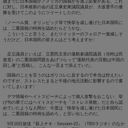
歳までに日本国籍かアメリカの国籍かを選ぶ必要がある。これ
に対し、日本維新の会の足立康史衆議院議員が、大坂選手の優
勝を受けてこのようにツイートしたのだ。
〈ノーベル賞、オリンピック等で快挙を成し遂げた日本国民に
は、二重国籍の特例を認めたらどうかな。
こういうこと言うと、またツイッターのフォロアー激減しそ
うだけど、日本国民の皆さんはどう考えますか〉
足立議員といえば、立憲民主党の蓮舫参議院議員（当時は民
進党）の二重国籍問題をあげつらって“蓮舫代表の言動は中国の
回し者”と投稿し、こんな一言まで添えていた。
〈国籍のことを言うのはポリコレに反するので本当は控えたい
のですが、ストレスたまると午後の地元活動に影響するので書
いてしまいます〉
デマ情報やヘイトスピーチによって個人攻撃をおこない、挙
げ句の果てにはヘイトスピーチを「ストレス発散」だと自ら認
めていたような人間が、今度は「快挙を成し遂げた日本国民に
は、二重国籍の特例を認めろ」と言い出したのだ。
9月10日放送『荻上チキ・Session-22』（TBSラジオ）のなか