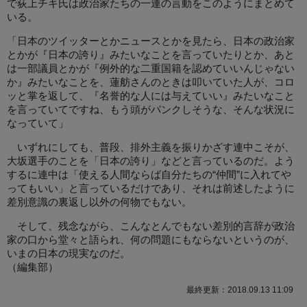
で荻上チキ氏は政治家たちの一連の言動をこのようにまとめて
いる。
「日本のツイッターとかニュースとかを見たら、日本の政治家
とかが『日本の誇り』みたいなことを言っていたりとか、あと
は一部議員とかが『例外的な二重国籍を認めていいんじゃない
か』みたいなことを、蓮舫さんのときは叩いていた人が、コロ
ッと掌を返して、『名誉的な人には与えていい』みたいなこと
を言っていてですね、もう頭がパンクしそうな、そんな状況に
なっていて」
いずれにしても、普段、排外主義を振りかざす連中こそが、
大坂選手のことを「日本の誇り」などと言っているのだ。よう
するに連中は「使える人間ならば自分たちの“仲間”に入れてや
ってもいい」と言っているだけであり、それは前述したように
差別意識の裏返し以外の何物でもない。
そして、残念ながら、こんなとんでもない差別的言辞が政治
家の口から堂々と語られ、何の問題にもならないというのが、
いまの日本の現実なのだ。
（
編集部
）
最終更新：2018.09.13 11:09