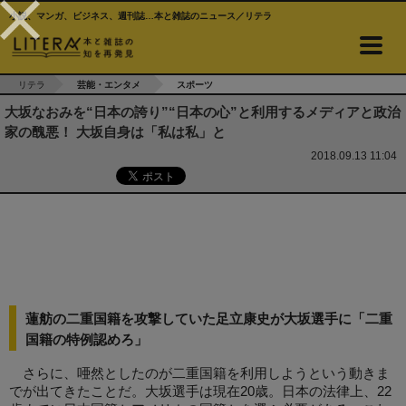
小説、マンガ、ビジネス、週刊誌…本と雑誌のニュース／リテラ
リテラ
芸能・エンタメ
スポーツ
大坂なおみを“日本の誇り”“日本の心”と利用するメディアと政治
家の醜悪！ 大坂自身は「私は私」と
2018.09.13 11:04
蓮舫の二重国籍を攻撃していた足立康史が大坂選手に「二重
国籍の特例認めろ」
さらに、唖然としたのが二重国籍を利用しようという動きま
でが出てきたことだ。大坂選手は現在20歳。日本の法律上、22