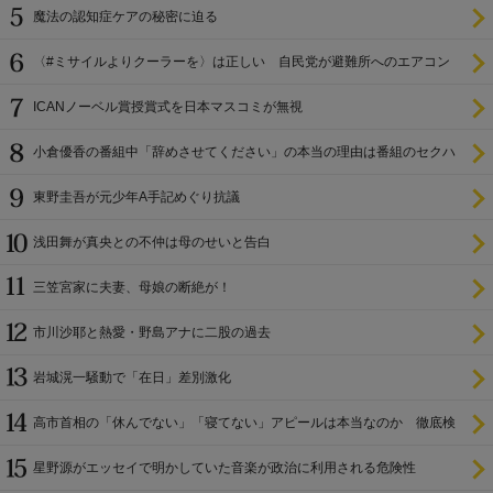
魔法の認知症ケアの秘密に迫る
〈#ミサイルよりクーラーを〉は正しい 自民党が避難所へのエアコン
設置を遅らせてきた
ICANノーベル賞授賞式を日本マスコミが無視
小倉優香の番組中「辞めさせてください」の本当の理由は番組のセクハ
ラ
東野圭吾が元少年A手記めぐり抗議
浅田舞が真央との不仲は母のせいと告白
三笠宮家に夫妻、母娘の断絶が！
市川沙耶と熱愛・野島アナに二股の過去
岩城滉一騒動で「在日」差別激化
高市首相の「休んでない」「寝てない」アピールは本当なのか 徹底検
証
星野源がエッセイで明かしていた音楽が政治に利用される危険性