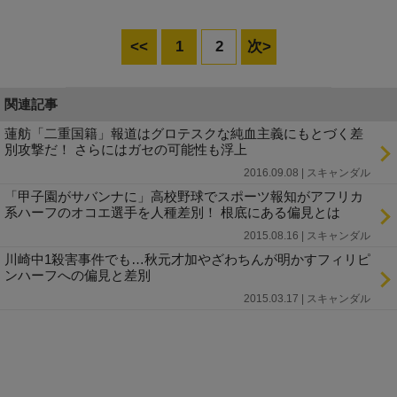
<<
1
2
次>
関連記事
蓮舫「二重国籍」報道はグロテスクな純血主義にもとづく差
別攻撃だ！ さらにはガセの可能性も浮上
2016.09.08 | スキャンダル
「甲子園がサバンナに」高校野球でスポーツ報知がアフリカ
系ハーフのオコエ選手を人種差別！ 根底にある偏見とは
2015.08.16 | スキャンダル
川崎中1殺害事件でも…秋元才加やざわちんが明かすフィリピ
ンハーフへの偏見と差別
2015.03.17 | スキャンダル