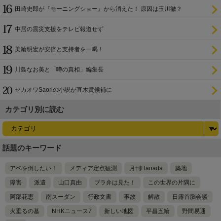
田崎史郎が『モーニングショー』から消えた！ 原因は玉川徹？
中居の震災支援をテレビ報道せず
美輪明宏が安倍と支持者を一喝！
川島なお美と「噂の真相」編集長
セカオワSaoriの小説が直木賞候補に
カテゴリ別に読む
話題のキーワード
アベを倒したい！
メディア定点観測
月刊Hanada
築地
障害
派遣
山口真由
ブラ弁は見た！
この世界の片隅に
阿部花恵
南スーダン
行政文書
事故
解散
日露首脳会談
火垂るの墓
NHKニュース7
新しい地図
平昌五輪
野間易通