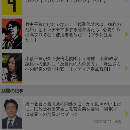
ガジン【マガジン９（マガジンキュウ）】
竹中平蔵だけじゃない！「残業代請求は、権利の
乱用」とトンデモ主張する経営者たち...必要なの
は高プロでなく使用者教育だ！【ブラ弁は見
た！】
小籔千豊が久々安倍応援団ぶり発揮！ 和田政宗
議員への批判に「反自民の人の見方」「麻生さん
への野党の質問も変」【メディア定点観測】
話題の記事
統一教会と自民党の関係をごまかす動きがいまだ
に…民放は有田芳生に発言自粛を要求、NHKで
は政界への言及がタブーに
2022.07.21 | 社会