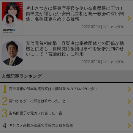
片山さつきは警察庁長官を使い奈良県警に圧力！
自民党が隠したい安倍元首相と統一教会の深い関
係、名称変更をめぐる疑惑
2022.07.14 | スキャンダル
安倍元首相銃撃 容疑者は宗教団体との関係が動
機と供述も…自民党応援団は事件を安倍批判のせ
いにして「言論封殺」に利用
2022.07.10 | スキャンダル
人気記事ランキング
高市首相の熊本地震視察は北朝鮮並みのプロパガンダ！
葵つかさが「松潤とは終わった」と
吉高由里子が元カレに言った一言
キンコメ高橋が法廷で母親の自殺を告白