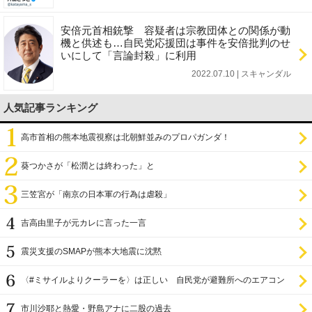
安倍元首相銃撃 容疑者は宗教団体との関係が動
機と供述も…自民党応援団は事件を安倍批判のせ
いにして「言論封殺」に利用
2022.07.10 | スキャンダル
人気記事ランキング
高市首相の熊本地震視察は北朝鮮並みのプロパガンダ！
葵つかさが「松潤とは終わった」と
三笠宮が「南京の日本軍の行為は虐殺」
吉高由里子が元カレに言った一言
震災支援のSMAPが熊本大地震に沈黙
〈#ミサイルよりクーラーを〉は正しい 自民党が避難所へのエアコン
設置を遅らせてきた
市川沙耶と熱愛・野島アナに二股の過去