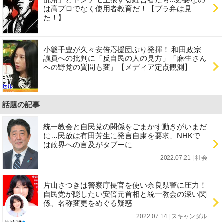
は高プロでなく使用者教育だ！【ブラ弁は見
た！】
小籔千豊が久々安倍応援団ぶり発揮！ 和田政宗
議員への批判に「反自民の人の見方」「麻生さん
への野党の質問も変」【メディア定点観測】
話題の記事
統一教会と自民党の関係をごまかす動きがいまだ
に…民放は有田芳生に発言自粛を要求、NHKで
は政界への言及がタブーに
2022.07.21 | 社会
片山さつきは警察庁長官を使い奈良県警に圧力！
自民党が隠したい安倍元首相と統一教会の深い関
係、名称変更をめぐる疑惑
2022.07.14 | スキャンダル