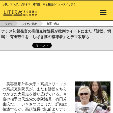
小説、マンガ、ビジネス、週刊誌…本と雑誌のニュース／リテラ
リテラ
スキャンダル
失言・炎上
ナチス礼賛発言の高須克弥院長が批判ツイートにまた「訴訟」恫
喝！ 有田芳生を「しばき隊の指導者」とデマ攻撃も
美容整形外科大手・高須クリニック
の高須克弥院長が、またも訴訟をちら
つかせた大暴走を繰り広げている。今
度の相手は民進党の参院議員・有田芳
生氏だ。 いきさつはこうだ。詳細は
後述するが、高須院長は以前よりナチ