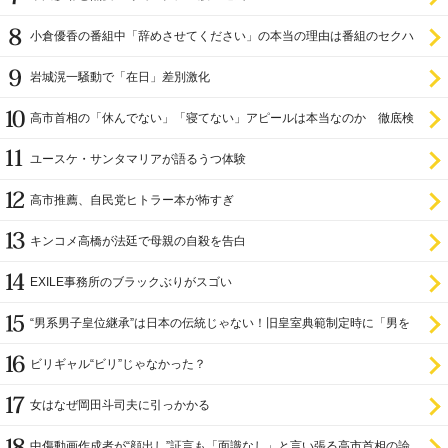
小倉優香の番組中「辞めさせてください」の本当の理由は番組のセクハ
ラ
岩城滉一騒動で「在日」差別激化
高市首相の「休んでない」「寝てない」アピールは本当なのか 徹底検
証
ユースケ・サンタマリアが語るうつ体験
高市推薦、自民党ヒトラー本が怖すぎ
キンコメ高橋が法廷で母親の自殺を告白
EXILE事務所のブラックぶりがスゴい
“男系男子皇位継承”は日本の伝統じゃない！旧皇室典範制定時に「男を
尊び女を卑む」と
ビリギャル“ビリ”じゃなかった？
女はなぜ岡田斗司夫に引っかかる
中傷動画作成者が“顔出し”証言も「面識なし」と言い張る高市首相の論