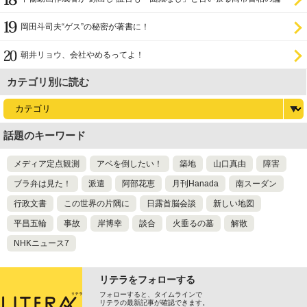
理破綻
岡田斗司夫“ゲス”の秘密が著書に！
朝井リョウ、会社やめるってよ！
カテゴリ別に読む
話題のキーワード
メディア定点観測
アベを倒したい！
築地
山口真由
障害
ブラ弁は見た！
派遣
阿部花恵
月刊Hanada
南スーダン
行政文書
この世界の片隅に
日露首脳会談
新しい地図
平昌五輪
事故
岸博幸
談合
火垂るの墓
解散
NHKニュース7
リテラをフォローする
フォローすると、タイムラインで
リテラの最新記事が確認できます。