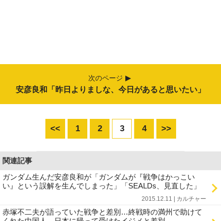
次のページ
安彦良和「昨日よりましな、今日があると思いたい」
<<
1
2
3
4
>>
関連記事
ガンダム生んだ安彦良和が「ガンダムが『戦争はかっこい
い』という誤解を生んでしまった」「SEALDs、見直した」
2015.12.11 | カルチャー
赤塚不二夫が語っていた戦争と差別…終戦時の満州で助けて
くれた中国人、日本に帰って受けたイジメと差別