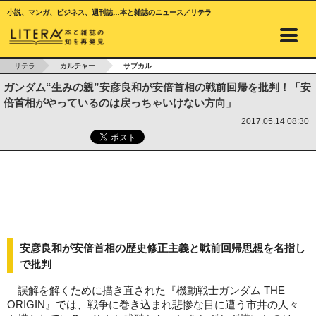
小説、マンガ、ビジネス、週刊誌…本と雑誌のニュース／リテラ
リテラ
カルチャー
サブカル
ガンダム“生みの親”安彦良和が安倍首相の戦前回帰を批判！「安
倍首相がやっているのは戻っちゃいけない方向」
2017.05.14 08:30
安彦良和が安倍首相の歴史修正主義と戦前回帰思想を名指し
で批判
誤解を解くために描き直された『機動戦士ガンダム THE
ORIGIN』では、戦争に巻き込まれ悲惨な目に遭う市井の人々