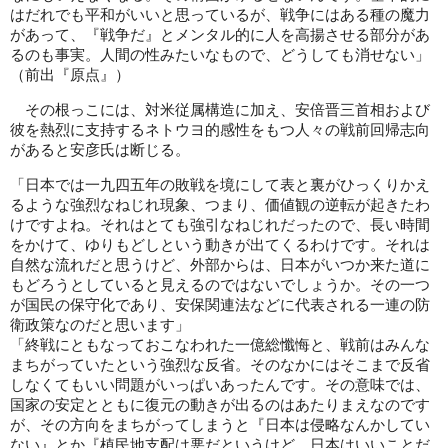
はだれでも平和がいいと思っているが、戦争にはある種の魔力
があって、『戦争だ』とメンタル的に人を高揚させる部分があ
るのも事実。人間の性みたいなもので、どうしても消せない」
（前出『原点』）
その根っこには、対米従属構造に加え、安倍晋三首相および
彼を熱烈に支持するネトウヨ的感性をもつ人々の戦前回帰志向
があると安彦氏は断じる。
「日本では一九四五年の敗戦を境にして表と裏がひっくりかえ
るような強烈なねじれ現象、つまり、価値観の逆転が起きたわ
けですよね。それはとても強引なねじれだったので、長い時間
をかけて、ゆりもどしという動きが出てくるわけです。それは
自然な流れだと思うけど、外部からは、日本がいつか来た道に
もどろうとしていると見えるのではないでしょうか。その一つ
が国民の保守化であり、安保関連法などに代表される一連の防
衛政策なのだと思います」
「終戦にともなっておこなわれた一億総懺悔と、戦前はみんな
まちがっていたという強烈な反省。そのなかにはそこまで反省
しなくてもいい問題がいっぱいあったんです。その意味では、
国家の安定とともに復元の動きが出るのはあたりまえなのです
が、その方向をまちがってしまうと『日本は侵略なんかしてい
ない』とか『植民地支配は悪だというけど、日本はいいことだ