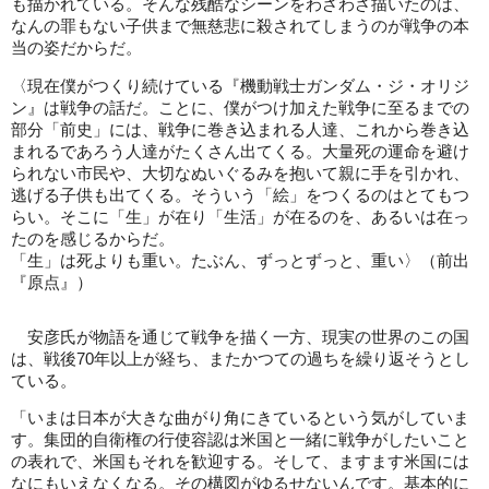
も描かれている。そんな残酷なシーンをわざわざ描いたのは、
なんの罪もない子供まで無慈悲に殺されてしまうのが戦争の本
当の姿だからだ。
〈現在僕がつくり続けている『機動戦士ガンダム・ジ・オリジ
ン』は戦争の話だ。ことに、僕がつけ加えた戦争に至るまでの
部分「前史」には、戦争に巻き込まれる人達、これから巻き込
まれるであろう人達がたくさん出てくる。大量死の運命を避け
られない市民や、大切なぬいぐるみを抱いて親に手を引かれ、
逃げる子供も出てくる。そういう「絵」をつくるのはとてもつ
らい。そこに「生」が在り「生活」が在るのを、あるいは在っ
たのを感じるからだ。
「生」は死よりも重い。たぶん、ずっとずっと、重い〉（前出
『原点』）
安彦氏が物語を通じて戦争を描く一方、現実の世界のこの国
は、戦後70年以上が経ち、またかつての過ちを繰り返そうとし
ている。
「いまは日本が大きな曲がり角にきているという気がしていま
す。集団的自衛権の行使容認は米国と一緒に戦争がしたいこと
の表れで、米国もそれを歓迎する。そして、ますます米国には
なにもいえなくなる。その構図がゆるせないんです。基本的に