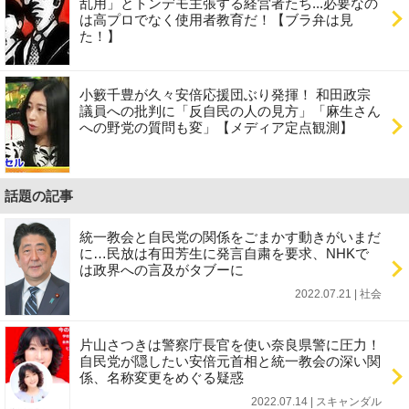
乱用」とトンデモ主張する経営者たち...必要なの
は高プロでなく使用者教育だ！【ブラ弁は見
た！】
小籔千豊が久々安倍応援団ぶり発揮！ 和田政宗
議員への批判に「反自民の人の見方」「麻生さん
への野党の質問も変」【メディア定点観測】
話題の記事
統一教会と自民党の関係をごまかす動きがいまだ
に…民放は有田芳生に発言自粛を要求、NHKで
は政界への言及がタブーに
2022.07.21 | 社会
片山さつきは警察庁長官を使い奈良県警に圧力！
自民党が隠したい安倍元首相と統一教会の深い関
係、名称変更をめぐる疑惑
2022.07.14 | スキャンダル