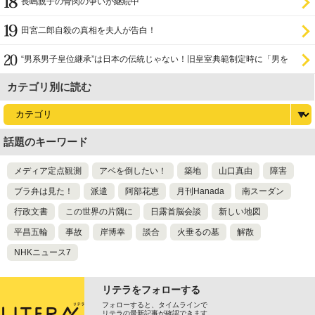
長嶋親子の骨肉の争いが継続中
田宮二郎自殺の真相を夫人が告白！
“男系男子皇位継承”は日本の伝統じゃない！旧皇室典範制定時に「男を
尊び女を卑む」と
カテゴリ別に読む
話題のキーワード
メディア定点観測
アベを倒したい！
築地
山口真由
障害
ブラ弁は見た！
派遣
阿部花恵
月刊Hanada
南スーダン
行政文書
この世界の片隅に
日露首脳会談
新しい地図
平昌五輪
事故
岸博幸
談合
火垂るの墓
解散
NHKニュース7
リテラをフォローする
フォローすると、タイムラインで
リテラの最新記事が確認できます。