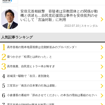
安倍元首相銃撃 容疑者は宗教団体との関係が動
機と供述も…自民党応援団は事件を安倍批判のせ
いにして「言論封殺」に利用
2022.07.10 | スキャンダル
人気記事ランキング
高市首相の熊本地震視察は北朝鮮並みのプロパガンダ！
葵つかさが「松潤とは終わった」と
高市推薦、自民党ヒトラー本が怖すぎ
岩城滉一騒動で「在日」差別激化
三笠宮が「南京の日本軍の行為は虐殺」
小倉優香の番組中「辞めさせてください」の本当の理由は番組のセクハ
ラ
震災支援のSMAPが熊本大地震に沈黙