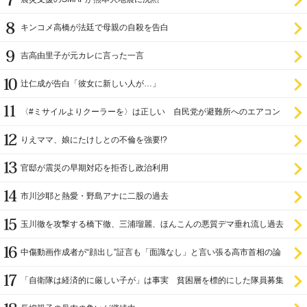
キンコメ高橋が法廷で母親の自殺を告白
吉高由里子が元カレに言った一言
辻仁成が告白「彼女に新しい人が…」
〈#ミサイルよりクーラーを〉は正しい 自民党が避難所へのエアコン
設置を遅らせてきた
りえママ、娘にたけしとの不倫を強要!?
官邸が震災の早期対応を拒否し政治利用
市川沙耶と熱愛・野島アナに二股の過去
玉川徹を攻撃する橋下徹、三浦瑠麗、ほんこんの悪質デマ垂れ流し過去
中傷動画作成者が“顔出し”証言も「面識なし」と言い張る高市首相の論
理破綻
「自衛隊は経済的に厳しい子が」は事実 貧困層を標的にした隊員募集