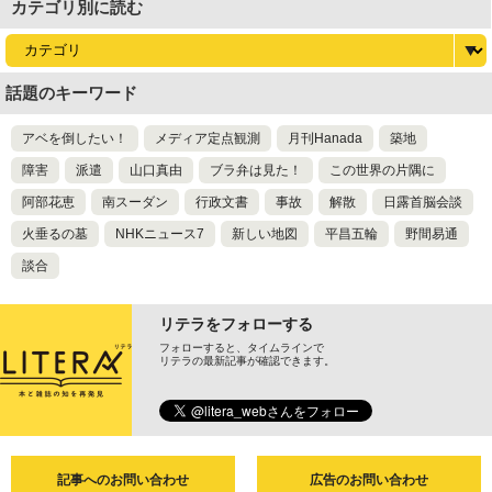
カテゴリ別に読む
話題のキーワード
アベを倒したい！
メディア定点観測
月刊Hanada
築地
障害
派遣
山口真由
ブラ弁は見た！
この世界の片隅に
阿部花恵
南スーダン
行政文書
事故
解散
日露首脳会談
火垂るの墓
NHKニュース7
新しい地図
平昌五輪
野間易通
談合
リテラをフォローする
フォローすると、タイムラインで
リテラの最新記事が確認できます。
記事へのお問い合わせ
広告のお問い合わせ