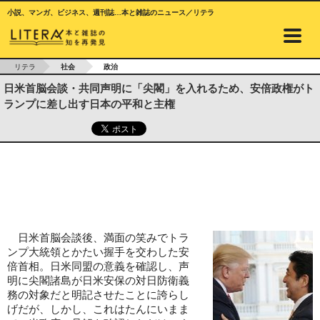
小説、マンガ、ビジネス、週刊誌…本と雑誌のニュース／リテラ
リテラ
社会
政治
日米首脳会談・共同声明に「尖閣」を入れるため、安倍政権がト
ランプに差し出す日本の平和と主権
日米首脳会談後、満面の笑みでトラ
ンプ大統領とかたい握手を交わした安
倍首相。日米同盟の意義を確認し、声
明に尖閣諸島が日米安保の対日防衛義
務の対象だと明記させたことに誇らし
げだが、しかし、これはたんにいまま