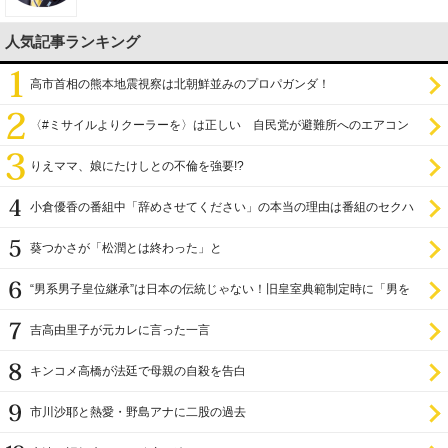
人気記事ランキング
高市首相の熊本地震視察は北朝鮮並みのプロパガンダ！
〈#ミサイルよりクーラーを〉は正しい 自民党が避難所へのエアコン
設置を遅らせてきた
りえママ、娘にたけしとの不倫を強要!?
小倉優香の番組中「辞めさせてください」の本当の理由は番組のセクハ
ラ
葵つかさが「松潤とは終わった」と
“男系男子皇位継承”は日本の伝統じゃない！旧皇室典範制定時に「男を
尊び女を卑む」と
吉高由里子が元カレに言った一言
キンコメ高橋が法廷で母親の自殺を告白
市川沙耶と熱愛・野島アナに二股の過去