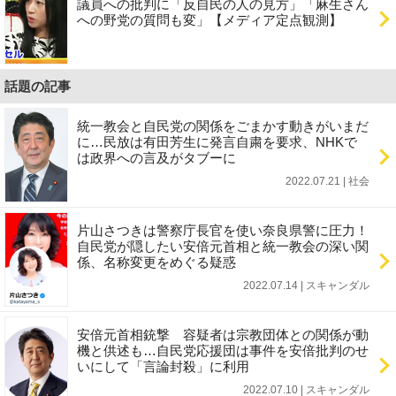
議員への批判に「反自民の人の見方」「麻生さん
への野党の質問も変」【メディア定点観測】
話題の記事
統一教会と自民党の関係をごまかす動きがいまだ
に…民放は有田芳生に発言自粛を要求、NHKで
は政界への言及がタブーに
2022.07.21 | 社会
片山さつきは警察庁長官を使い奈良県警に圧力！
自民党が隠したい安倍元首相と統一教会の深い関
係、名称変更をめぐる疑惑
2022.07.14 | スキャンダル
安倍元首相銃撃 容疑者は宗教団体との関係が動
機と供述も…自民党応援団は事件を安倍批判のせ
いにして「言論封殺」に利用
2022.07.10 | スキャンダル