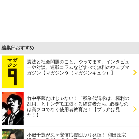
編集部おすすめ
憲法と社会問題のこと、やってます。インタビュ
ーや対談、連載コラムなどすべて無料のウェブマ
ガジン【マガジン９（マガジンキュウ）】
竹中平蔵だけじゃない！「残業代請求は、権利の
乱用」とトンデモ主張する経営者たち...必要なの
は高プロでなく使用者教育だ！【ブラ弁は見
た！】
小籔千豊が久々安倍応援団ぶり発揮！ 和田政宗