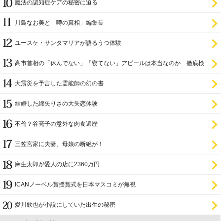
魔法の認知症ケアの秘密に迫る
川島なお美と「噂の真相」編集長
ユースケ・サンタマリアが語るうつ体験
高市首相の「休んでない」「寝てない」アピールは本当なのか 徹底検
証
大震災を予言した霊能師の幻の書
結婚した綿矢りさの大失恋体験
不倫？谷亮子の意外な肉食遍歴
三笠宮家に夫妻、母娘の断絶が！
麻生太郎が愛人の店に2360万円
ICANノーベル賞授賞式を日本マスコミが無視
愛川欽也が小説にしていた出生の秘密