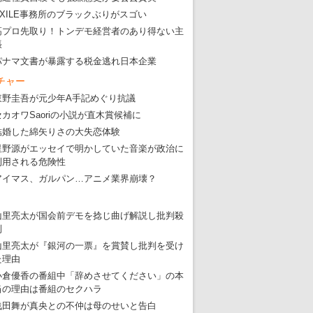
・
五輪関係者が入国当日、築地を散歩！
EXILE事務所のブラックぶりがスゴい
・
五輪でIOCラウンジ以外にVIPルーム、広告代理店は物品購入
高プロ先取り！トンデモ経営者のあり得ない主
張
パナマ文書が暴露する税金逃れ日本企業
チャー
東野圭吾が元少年A手記めぐり抗議
セカオワSaoriの小説が直木賞候補に
結婚した綿矢りさの大失恋体験
星野源がエッセイで明かしていた音楽が政治に
利用される危険性
アイマス、ガルパン…アニメ業界崩壊？
山里亮太が国会前デモを捻じ曲げ解説し批判殺
到
山里亮太が『銀河の一票』を賞賛し批判を受け
た理由
小倉優香の番組中「辞めさせてください」の本
当の理由は番組のセクハラ
浅田舞が真央との不仲は母のせいと告白