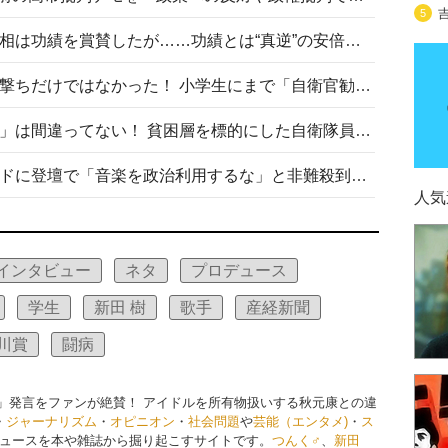
5
安倍晋三元首相の命日で高市首相は功績を賞賛したが……功績とは“真逆”の安倍元首相のトンデモ発言を振り返る
自衛隊リクルートは貧困層狙い撃ちだけではなかった！ 小学生にまで「自衛官勧誘」目的のパンフレット作成
「自衛隊は経済的に厳しい子が」は間違ってない！ 貧困層を標的にした自衛隊員募集、やす子、山上被告も…日本でも進む“経済的徴兵制”
高市首相がミュージックアワードに登壇で「音楽を政治利用するな」と非難殺到！ MAJの国策的本質を批判する声も
人気
インタビュー
ネタ
プロデュース
学生
新田 樹
歌手
産経新聞
川賞
闘病
」発言をファンが絶賛！ アイドルを所有物扱いする秋元康との違
・
ジャーナリズム
・
オピニオン
・
社会問題
や
芸能（エンタメ)
・
ス
ュースを本や雑誌から掘り起こすサイトです。
つんく♂
、
新田