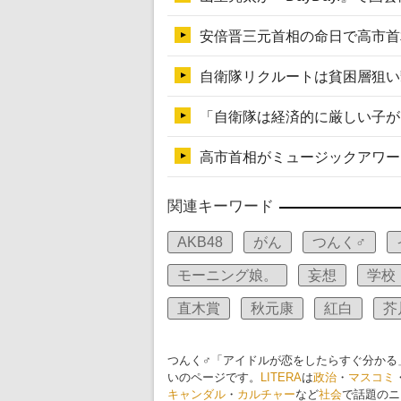
関連キーワード
AKB48
がん
つんく♂
モーニング娘。
妄想
学校
直木賞
秋元康
紅白
芥
つんく♂「アイドルが恋をしたらすぐ分かる
いのページです。
LITERA
は
政治
・
マスコミ
キャンダル
・
カルチャー
など
社会
で話題のニ