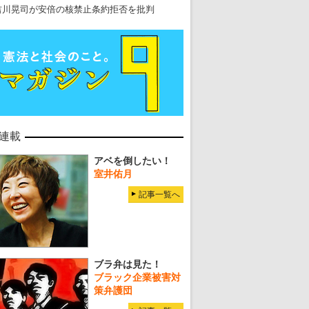
吉川晃司が安倍の核禁止条約拒否を批判
連載
アベを倒したい！
室井佑月
記事一覧へ
ブラ弁は見た！
ブラック企業被害対
策弁護団