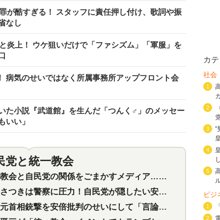
謝罪が酷すぎる！ スタッフに責任押し付け、歌詞や振
省なし
りと炎上！ ウケ狙いだけで「ファシズム」「軍服」を
口
カテ
社会
！ 病気のせいではなく所属事務所アップフロント会
1
2
描いた小説『武道館』を生んだ「つんく♂」のメッセー
もいい」
3
4
民党と統一教会
特集
2
5
会と自民党の関係をごまかすメディア…民放は有田芳生に発言自粛を要求
つきは警察に圧力！自民党が隠したい安倍元首相と統一教会の深い関係
ビジ
首相銃撃を安倍批判のせいにして「言論封殺」に利用する自民党応援団
1
2