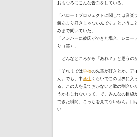
おもむろにこんな告白をしている。
「ハロー！プロジェクトに関しては音楽
装あまり好きじゃないんです』というこ
みまで聞いていた」
「メンバーに彼氏ができた場合、レコーデ
り（笑）」
どんなところから「あれ？」と思うのか
「それまでは
学校
の先輩が好きとか、ア
ん。でも、中
学生
くらいでこの世界に入
る。この人を見ておかないと歌の割合い
うかもしれないって。で、みんなの目線
できた瞬間、こっちを見てないねん。目
い」