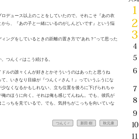
プロデュース以上のことをしていたので。それこそ『あの衣
とから、『あの子と一緒にいるのがしんどいです』という悩
ィングをしているときの距離の置き方で“あれ？”って思った
。つんく♂はこう続ける。
イドルの誰々くんが好きとかそういうのはあったと思うね
って、いきなり目線が『つんく♂さん！』っていうふうにな
が少なくなるかもしれない、立ち位置を後ろに下げられちゃ
が俺のほうに向く。それは俺も感じてんねん。でも、彼氏が
はこっちを見ているで。でも、気持ちがこっちを向いていな
つんく♂
新田 樹
秋元康