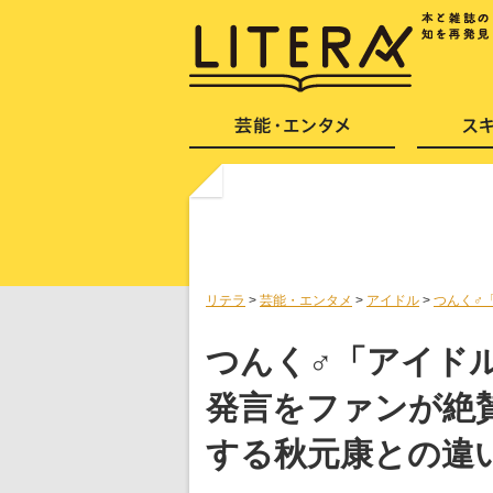
リテラ
>
芸能・エンタメ
>
アイドル
>
つんく♂
つんく♂「アイド
発言をファンが絶
する秋元康との違