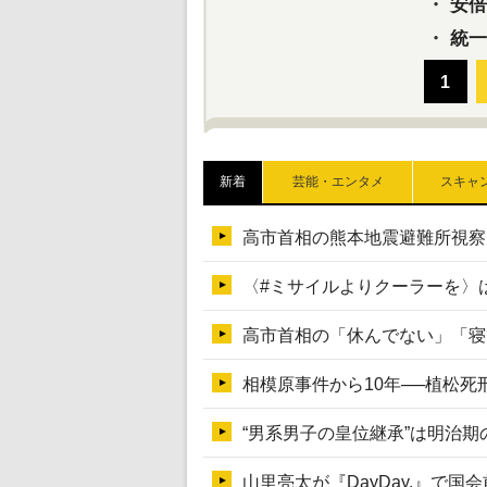
・
安倍晋
・
統一
新着
芸能・エンタメ
スキャ