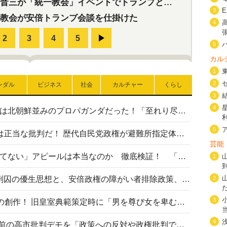
三が「統一教会」イベントでトランプと演説！同性婚や夫婦別姓を攻撃
3
教会が安倍トランプ会談を仕掛けた
4
5
カル
1
2
ンダル
ビジネス
社会
カルチャー
くらし
3
4
高市首相の熊本地震避難所視察は北朝鮮並みのプロパガンダだった！「至れり尽くせり」の選ばれた避難所の一方で実態は…
5
〈#ミサイルよりクーラーを〉は正当な批判だ！ 歴代自民党政権が避難所指定体育館へのエアコン設置を遅らせてきた客観的事実
芸能
高市首相の「休んでない」「寝てない」アピールは本当なのか 徹底検証！ 「資料読み込み」「アイロンがけ」も矛盾だらけ…
1
2
相模原事件から10年──植松死刑囚の優生思想と、安倍政権の障がい者排除政策、右派勢力の差別主義との関係を改めて問う
3
“男系男子の皇位継承”は明治期の創作！ 旧皇室典範策定時に「男を尊び女を卑むの慣習、人民の脳髄」とトンデモ論で女性天皇を否定
4
山里亮太が『DayDay.』で国会前の高市批判デモを「政策への反対や政権批判でない」と捻じ曲げ解説 デモ参加者から批判殺到