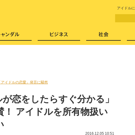
LITERA／リテラ 本と雑誌の
アイドルに
芸能・エンタメ
スキャンダル
ビジネ
「アイドルの恋愛」発言に騒然
ルが恋をしたらすぐ分かる」
賛！ アイドルを所有物扱い
い
2016.12.05 10:51