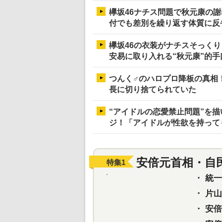
欅坂46ナチス問題で秋元康の
付でも差別を繰り返す体質に反
欅坂46の衣装がナチスそっく
安易に取り入れる“秋元康”的手
つんく♂のハロプロ降板の真相
長に切り捨てられていた
“アイドルの恋愛禁止問題”を
ジ！「アイドルが性欲を持って
安倍元首相・自
特集
1
・
統一教
・
片山さ
・
安倍元