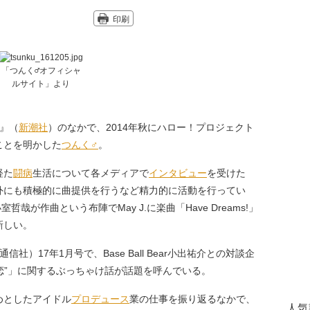
印刷
「つんく♂オフィシャ
ルサイト」より
』（
新潮社
）のなかで、2014年秋にハロー！プロジェクト
ことを明かした
つんく♂
。
経た
闘病
生活について各メディアで
インタビュー
を受けた
外にも積極的に曲提供を行うなど精力的に活動を行ってい
が作曲という布陣でMay J.に楽曲「Have Dreams!」
新しい。
社）17年1月号で、Base Ball Bear小出祐介との対談企
“恋”」に関するぶっちゃけ話が話題を呼んでいる。
めとしたアイドル
プロデュース
業の仕事を振り返るなかで、
人気