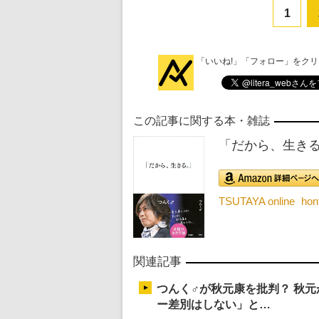
1
「いいね!」「フォロー」をク
この記事に関する本・雑誌
「だから、生き
TSUTAYA online
ho
関連記事
つんく♂が秋元康を批判？ 秋
ー差別はしない」と…