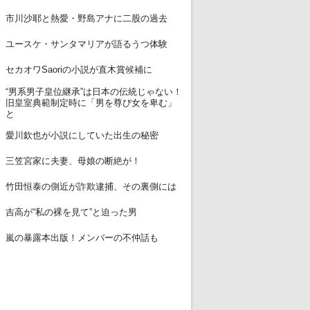
12
市川沙耶と熱愛・野島アナに二股の過去
13
ユースケ・サンタマリアが語るうつ体験
14
セカオワSaoriの小説が直木賞候補に
“男系男子皇位継承”は日本の伝統じゃない！
15
旧皇室典範制定時に「男を尊び女を卑む」
と
16
愛川欽也が小説にしていた出生の秘密
17
三笠宮家に夫妻、母娘の断絶が！
18
竹田恒泰の側近が詐欺逮捕、その裏側には
19
吉高が“私の裸を見て”と迫った男
20
嵐の暴露本出版！メンバーの不仲話も