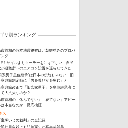
ゴリ別ランキング
高市首相の熊本地震視察は北朝鮮並みのプロパ
ガンダ！
〈#ミサイルよりクーラーを〉は正しい 自民
党が避難所へのエアコン設置を遅らせてきた
“男系男子皇位継承”は日本の伝統じゃない！旧
皇室典範制定時に「男を尊び女を卑む」と
皇室典範改正で「旧宮家男子」を皇位継承者に
東京五輪強行開催特別企画 大ウソだら
して大丈夫なのか？
高市首相の「休んでない」「寝てない」アピー
・
五輪入場行進にすぎやまこういちの曲、杉田水脈のLGB
ルは本当なのか 徹底検証
・
大ウソだらけの東京五輪！ 安倍・菅・森はどんな嘘を
ネス
・
五輪サッカー・久保建英が南アの陽性者に「僕らに損ではない」
「宝塚いじめ裁判」の全記録
電通社員自殺でも弘兼憲史が宴会芸賛美