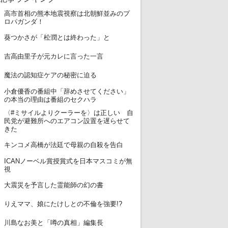
高市首相の熊本地震視察は北朝鮮並みのプ
1
ロパガンダ！
2
葵つかさが「松潤とは終わった」と
3
吉高由里子が元カレに言った一言
4
魔法の認知症ケアの秘密に迫る
小倉優香の番組中「辞めさせてください」
5
の本当の理由は番組のセクハラ
〈#ミサイルよりクーラーを〉は正しい 自
6
民党が避難所へのエアコン設置を遅らせて
きた
7
キンコメ高橋が法廷で母親の自殺を告白
ICANノーベル賞授賞式を日本マスコミが無
8
視
9
大震災を予言した霊能師の幻の書
10
りえママ、娘にたけしとの不倫を強要!?
11
川島なお美と「噂の真相」編集長