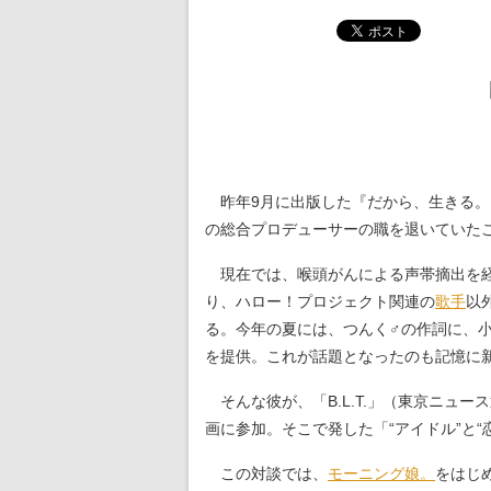
昨年9月に出版した『だから、生きる。
の総合プロデューサーの職を退いていた
現在では、喉頭がんによる声帯摘出を
り、ハロー！プロジェクト関連の
歌手
以
る。今年の夏には、つんく♂の作詞に、小室哲哉
を提供。これが話題となったのも記憶に
そんな彼が、「B.L.T.」（東京ニュース通信
画に参加。そこで発した「“アイドル”と
この対談では、
モーニング娘。
をはじ