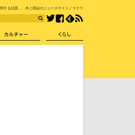
知を再発見
関する話題……本と雑誌のニュースサイト／リテラ
Facebook
feedly
RSS
Twitter
ス
社会
カルチャー
くらし